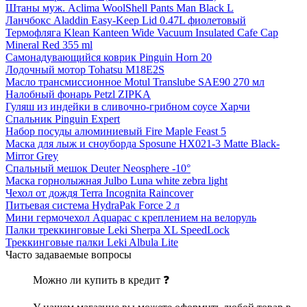
Штаны муж. Aclima WoolShell Pants Man Black L
Ланчбокс Aladdin Easy-Keep Lid 0.47L фиолетовый
Термофляга Klean Kanteen Wide Vacuum Insulated Cafe Cap
Mineral Red 355 ml
Самонадувающийся коврик Pinguin Horn 20
Лодочный мотор Tohatsu M18Е2S
Масло трансмиссионное Motul Translube SAE90 270 мл
Налобный фонарь Petzl ZIPKA
Гуляш из индейки в сливочно-грибном соусе Харчи
Спальник Pinguin Expert
Набор посуды алюминиевый Fire Maple Feast 5
Маска для лыж и сноуборда Sposune HX021-3 Matte Black-
Mirror Grey
Спальный мешок Deuter Neosphere -10°
Маска горнолыжная Julbo Luna white zebra light
Чехол от дождя Terra Incognita Raincover
Питьевая система HydraPak Force 2 л
Мини гермочехол Aquapac с креплением на велоруль
Палки треккинговые Leki Sherpa XL SpeedLock
Треккинговые палки Leki Albula Lite
Часто задаваемые вопросы
Можно ли купить в кредит ❓