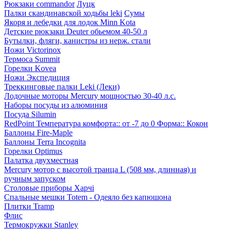
Рюкзаки commandor
Луцк
Палки скандинавской ходьбы leki
Сумы
Якоря и лебедки для лодок Minn Kota
Детские рюкзаки Deuter обьемом 40-50 л
Бутылки, фляги, канистры из нерж. стали
Ножи Victorinox
Термоса Summit
Горелки Kovea
Ножи Экспедиция
Треккинговые палки Leki (Леки)
Лодочные моторы Mercury мощностью 30-40 л.с.
Наборы посуды из алюминия
Посуда Silumin
RedPoint Температура комфорта:: от -7 до 0 Форма:: Кокон
Баллоны Fire-Maple
Баллоны Terra Incognita
Горелки Optimus
Палатка двухместная
Mercury мотор с высотой транца L (508 мм, длинная) и
ручным запуском
Столовые приборы Харчі
Спальные мешки Totem - Одеяло без капюшона
Плитки Tramp
Флис
Термокружки Stanley