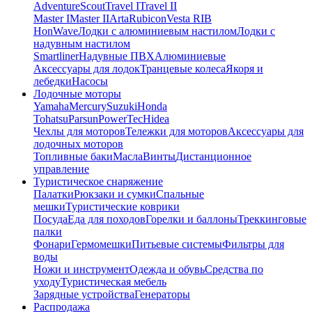
Adventure
Scout
Travel I
Travel II
Master I
Master II
Arta
Rubicon
Vesta RIB
HonWave
Лодки с алюминиевым настилом
Лодки с
надувным настилом
Smartliner
Надувные ПВХ
Алюминиевые
Аксессуары для лодок
Транцевые колеса
Якоря и
лебедки
Насосы
Лодочные моторы
Yamaha
Mercury
Suzuki
Honda
Tohatsu
Parsun
PowerTec
Hidea
Чехлы для моторов
Тележки для моторов
Аксессуары для
лодочных моторов
Топливные баки
Масла
Винты
Дистанционное
управление
Туристическое снаряжение
Палатки
Рюкзаки и сумки
Спальные
мешки
Туристические коврики
Посуда
Еда для походов
Горелки и баллоны
Треккинговые
палки
Фонари
Гермомешки
Питьевые системы
Фильтры для
воды
Ножи и инструмент
Одежда и обувь
Средства по
уходу
Туристическая мебель
Зарядные устройства
Генераторы
Распродажа