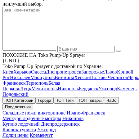
наилучший выбор.
ПОХОЖИЕ НА Toko Pump-Up Sprayer
{UNIT}
Toko Pump-Up Sprayer с доставкой по Украине:
Киев
Харьков
Одесса
Днепропетровск
Запорожье
Львов
Кривой
Рог
Николаев
Мариуполь
Винница
Херсон
Полтава
Чернигов
Черк
Франковск
Тернополь
Белая
Церковь
Луцк
Мелитополь
Никополь
Бердянск
Ужгород
Каменец-
Подольский
ТОП Категории
Города
ТОП Теги
ТОП Товары
ЧаВо
Предложения
Складные ножи викторинокс
Ивано-Франковск
Меркури лодочные моторы
Никополь
Куплю лодочный
Днепродзержинск
Коврик туриста
Ужгород
Лодки цены
Кременчуг