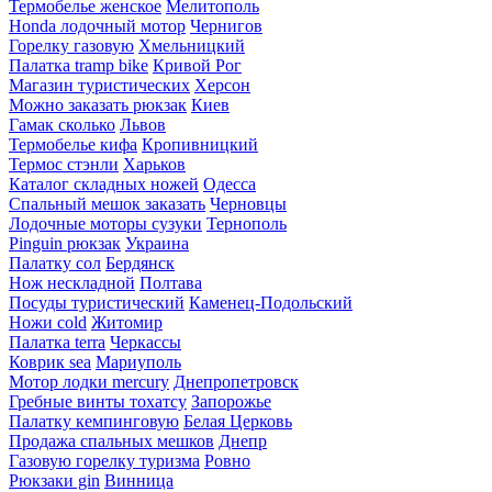
Термобелье женское
Мелитополь
Honda лодочный мотор
Чернигов
Горелку газовую
Хмельницкий
Палатка tramp bike
Кривой Рог
Магазин туристических
Херсон
Можно заказать рюкзак
Киев
Гамак сколько
Львов
Термобелье кифа
Кропивницкий
Термос стэнли
Харьков
Каталог складных ножей
Одесса
Спальный мешок заказать
Черновцы
Лодочные моторы сузуки
Тернополь
Pinguin рюкзак
Украина
Палатку сол
Бердянск
Нож нескладной
Полтава
Посуды туристический
Каменец-Подольский
Ножи cold
Житомир
Палатка terra
Черкассы
Коврик sea
Мариуполь
Мотор лодки mercury
Днепропетровск
Гребные винты тохатсу
Запорожье
Палатку кемпинговую
Белая Церковь
Продажа спальных мешков
Днепр
Газовую горелку туризма
Ровно
Рюкзаки gin
Винница