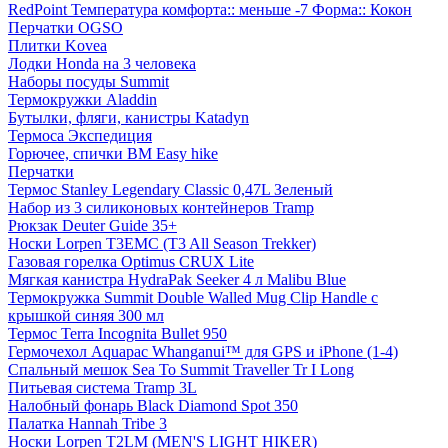
RedPoint Температура комфорта:: меньше -7 Форма:: Кокон
Перчатки OGSO
Плитки Kovea
Лодки Honda на 3 человека
Наборы посуды Summit
Термокружки Aladdin
Бутылки, фляги, канистры Katadyn
Термоса Экспедиция
Горючее, спички BM Easy hike
Перчатки
Термос Stanley Legendary Classic 0,47L Зеленый
Набор из 3 силиконовых контейнеров Tramp
Рюкзак Deuter Guide 35+
Носки Lorpen T3EMC (T3 All Season Trekker)
Газовая горелка Optimus CRUX Lite
Мягкая канистра HydraPak Seeker 4 л Malibu Blue
Термокружка Summit Double Walled Mug Clip Handle с
крышкой синяя 300 мл
Термос Terra Incognita Bullet 950
Гермочехол Aquapac Whanganui™ для GPS и iPhone (1-4)
Спальный мешок Sea To Summit Traveller Tr I Long
Питьевая система Tramp 3L
Налобный фонарь Black Diamond Spot 350
Палатка Hannah Tribe 3
Носки Lorpen T2LM (MEN'S LIGHT HIKER)