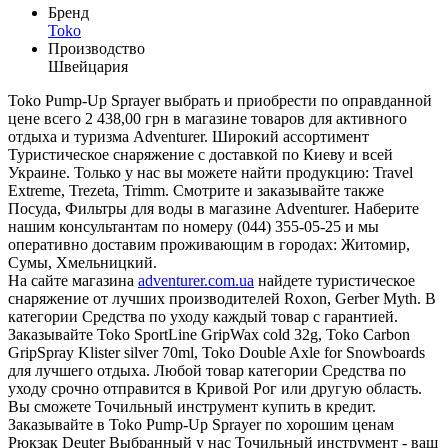
Бренд
Toko
Производство
Швейцария
Toko Pump-Up Sprayer выбрать и приобрести по оправданной
цене всего 2 438,00 грн в магазине товаров для активного
отдыха и туризма Adventurer. Широкий ассортимент
Туристическое снаряжение с доставкой по Киеву и всей
Украине. Только у нас вы можете найти продукцию: Travel
Extreme, Trezeta, Trimm. Смотрите и заказывайте также
Посуда, Фильтры для воды в магазине Adventurer. Наберите
нашим консультантам по номеру (044) 355-05-25 и мы
оперативно доставим проживающим в городах: Житомир,
Сумы, Хмельницкий.
На сайте магазина
adventurer.com.ua
найдете туристическое
снаряжение от лучших производителей Roxon, Gerber Myth. В
категории Средства по уходу каждый товар с гарантией.
Заказывайте Toko SportLine GripWax cold 32g, Toko Carbon
GripSpray Klister silver 70ml, Toko Double Axle for Snowboards
для лучшего отдыха. Любой товар категории Средства по
уходу срочно отправится в Кривой Рог или другую область.
Вы сможете Точильный инструмент купить в кредит.
Заказывайте в Toko Pump-Up Sprayer по хорошим ценам
Рюкзак Deuter Выбранный у нас Точильный инструмент - ваш