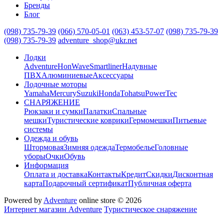
Бренды
Блог
(098) 735-79-39
(066) 570-05-01
(063) 453-57-07
(098) 735-79-39
(098) 735-79-39
adventure_shop@ukr.net
Лодки
Adventure
HonWave
Smartliner
Надувные
ПВХ
Алюминиевые
Аксессуары
Лодочные моторы
Yamaha
Mercury
Suzuki
Honda
Tohatsu
PowerTec
СНАРЯЖЕНИЕ
Рюкзаки и сумки
Палатки
Спальные
мешки
Туристические коврики
Гермомешки
Питьевые
системы
Одежда и обувь
Штормовая
Зимняя одежда
Термобелье
Головные
уборы
Очки
Обувь
Информация
Оплата и доставка
Контакты
Кредит
Скидки
Дисконтная
карта
Подарочный сертификат
Публичная оферта
Powered by
Adventure
online store © 2026
Интернет магазин Adventure
Туристическое снаряжение