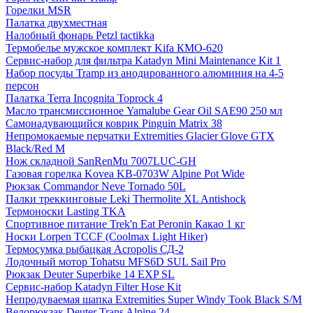
Горелки MSR
Палатка двухместная
Налобный фонарь Petzl tactikka
Термобелье мужское комплект Kifa КМО-620
Сервис-набор для фильтра Katadyn Mini Maintenance Kit 1
Набор посуды Tramp из анодированного алюминия на 4-5
персон
Палатка Terra Incognita Toprock 4
Масло трансмиссионное Yamalube Gear Oil SAE90 250 мл
Самонадувающийся коврик Pinguin Matrix 38
Непромокаемые перчатки Extremities Glacier Glove GTX
Black/Red M
Нож складной SanRenMu 7007LUC-GH
Газовая горелка Kovea KB-0703W Alpine Pot Wide
Рюкзак Commandor Neve Tornado 50L
Палки треккинговые Leki Thermolite XL Antishock
Термоноски Lasting TKA
Спортивное питание Trek'n Eat Peronin Какао 1 кг
Носки Lorpen TCCF (Coolmax Light Hiker)
Термосумка рыбацкая Acropolis СД-2
Лодочный мотор Tohatsu MFS6D SUL Sail Pro
Рюкзак Deuter Superbike 14 EXP SL
Сервис-набор Katadyn Filter Hose Kit
Непродуваемая шапка Extremities Super Windy Took Black S/M
Велорюкзак Deuter Trans Alpine 24