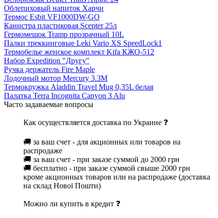
Облепиховый напиток Харчи
Термос Esbit VF1000DW-GO
Канистра пластиковая Scepter 25л
Гермомешок Tramp прозрачный 10L
Палки треккинговые Leki Vario XS SpeedLock1
Термобелье женское комплект Kifa КЖО-512
Набор Expedition "Другу"
Ручка держатель Fire Maple
Лодочный мотор Mercury 3.3M
Термокружка Aladdin Travel Mug 0,35L белая
Палатка Terra Incognita Canyon 3 Alu
Часто задаваемые вопросы
Как осуществляется доставка по Украине ❓
🚚 за ваш счет - для акционных или товаров на
распродаже
🚚 за ваш счет - при заказе суммой до 2000 грн
🚚 бесплатно - при заказе суммой свыше 2000 грн
кроме акционных товаров или на распродаже (доставка
на склад Нової Пошти)
Можно ли купить в кредит ❓