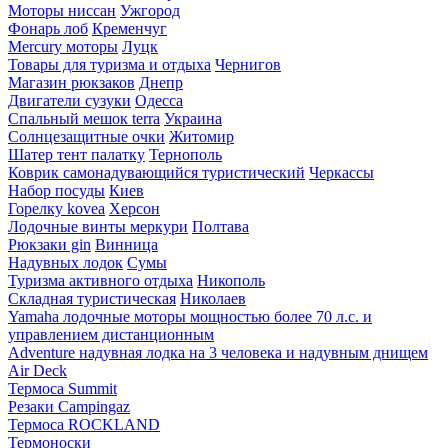
Моторы ниссан
Ужгород
Фонарь лоб
Кременчуг
Mercury моторы
Луцк
Товары для туризма и отдыха
Чернигов
Магазин рюкзаков
Днепр
Двигатели сузуки
Одесса
Спальный мешок terra
Украина
Солнцезащитные очки
Житомир
Шатер тент палатку
Тернополь
Коврик самонадувающийся туристический
Черкассы
Набор посуды
Киев
Горелку kovea
Херсон
Лодочные винты меркури
Полтава
Рюкзаки gin
Винница
Надувных лодок
Сумы
Туризма активного отдыха
Никополь
Складная туристическая
Николаев
Yamaha лодочные моторы мощностью более 70 л.с. и
управлением дистанционным
Adventure надувная лодка на 3 человека и надувным днищем
Air Deck
Термоса Summit
Резаки Campingaz
Термоса ROCKLAND
Термоноски