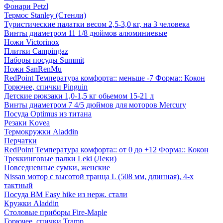
Фонари Petzl
Термос Stanley (Стенли)
Туристические палатки весом 2,5-3,0 кг, на 3 человека
Винты диаметром 11 1/8 дюймов алюминиевые
Ножи Victorinox
Плитки Campingaz
Наборы посуды Summit
Ножи SanRenMu
RedPoint Температура комфорта:: меньше -7 Форма:: Кокон
Горючее, спички Pinguin
Детские рюкзаки 1,0-1,5 кг обьемом 15-21 л
Винты диаметром 7 4/5 дюймов для моторов Mercury
Посуда Optimus из титана
Резаки Kovea
Термокружки Aladdin
Перчатки
RedPoint Температура комфорта:: от 0 до +12 Форма:: Кокон
Треккинговые палки Leki (Леки)
Повседневные сумки, женские
Nissan мотор с высотой транца L (508 мм, длинная), 4-х
тактный
Посуда BM Easy hike из нерж. стали
Кружки Aladdin
Столовые приборы Fire-Maple
Горючее, спички Tramp