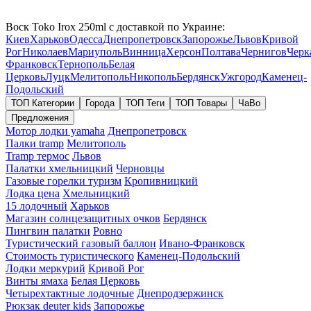
Воск Toko Irox 250ml с доставкой по Украине:
Киев
Харьков
Одесса
Днепропетровск
Запорожье
Львов
Кривой
Рог
Николаев
Мариуполь
Винница
Херсон
Полтава
Чернигов
Черк
Франковск
Тернополь
Белая
Церковь
Луцк
Мелитополь
Никополь
Бердянск
Ужгород
Каменец-
Подольский
ТОП Категории
Города
ТОП Теги
ТОП Товары
ЧаВо
Предложения
Мотор лодки yamaha
Днепропетровск
Палки tramp
Мелитополь
Tramp термос
Львов
Палатки хмельницкий
Черновцы
Газовые горелки туризм
Кропивницкий
Лодка цена
Хмельницкий
15 лодочный
Харьков
Магазин солнцезащитных очков
Бердянск
Пингвин палатки
Ровно
Туристический газовый баллон
Ивано-Франковск
Стоимость туристического
Каменец-Подольский
Лодки меркурий
Кривой Рог
Винты ямаха
Белая Церковь
Четырехтактные лодочные
Днепродзержинск
Рюкзак deuter kids
Запорожье