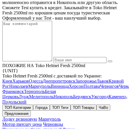
молниеносно отправится в Никополь или другую область.
Сможете Test купить в кредит. Заказывайте в Toko Helmet
Fresh 2500ml по хорошим ценам посуда туристическая
Оформленный у нас Test - ваш наилучший выбор.
ПОХОЖИЕ НА Toko Helmet Fresh 2500ml
{UNIT}
Toko Helmet Fresh 2500ml с доставкой по Украине:
Киев
Харьков
Одесса
Днепропетровск
Запорожье
Львов
Кривой
Рог
Николаев
Мариуполь
Винница
Херсон
Полтава
Чернигов
Черк
Франковск
Тернополь
Белая
Церковь
Луцк
Мелитополь
Никополь
Бердянск
Ужгород
Каменец-
Подольский
ТОП Категории
Города
ТОП Теги
ТОП Товары
ЧаВо
Предложения
Лодку резиновую
Мариуполь
Мотор mercury цена
Черновцы