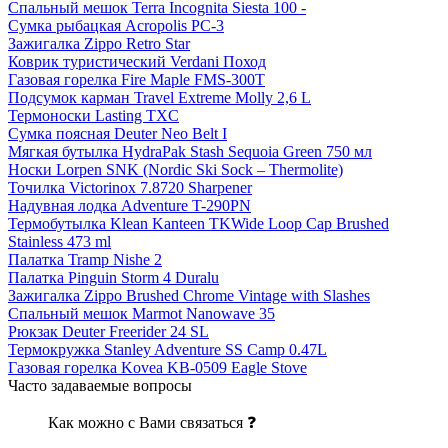
Спальный мешок Terra Incognita Siesta 100 -
Сумка рыбацкая Acropolis РС-3
Зажигалка Zippo Retro Star
Коврик туристический Verdani Поход
Газовая горелка Fire Maple FMS-300T
Подсумок карман Travel Extreme Molly 2,6 L
Термоноски Lasting TXC
Сумка поясная Deuter Neo Belt I
Мягкая бутылка HydraPak Stash Sequoia Green 750 мл
Носки Lorpen SNK (Nordic Ski Sock – Thermolite)
Точилка Victorinox 7.8720 Sharpener
Надувная лодка Adventure T-290PN
Термобутылка Klean Kanteen TKWide Loop Cap Brushed
Stainless 473 ml
Палатка Tramp Nishe 2
Палатка Pinguin Storm 4 Duralu
Зажигалка Zippo Brushed Chrome Vintage with Slashes
Спальный мешок Marmot Nanowave 35
Рюкзак Deuter Freerider 24 SL
Термокружка Stanley Adventure SS Camp 0.47L
Газовая горелка Kovea KB-0509 Eagle Stove
Часто задаваемые вопросы
Как можно с Вами связаться ❓