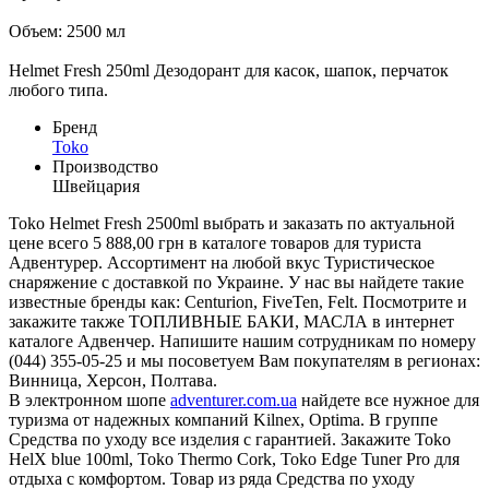
Объем: 2500 мл
Helmet Fresh 250ml Дезодорант для касок, шапок, перчаток
любого типа.
Бренд
Toko
Производство
Швейцария
Toko Helmet Fresh 2500ml выбрать и заказать по актуальной
цене всего 5 888,00 грн в каталоге товаров для туриста
Адвентурер. Ассортимент на любой вкус Туристическое
снаряжение с доставкой по Украине. У нас вы найдете такие
известные бренды как: Centurion, FiveTen, Felt. Посмотрите и
закажите также ТОПЛИВНЫЕ БАКИ, МАСЛА в интернет
каталоге Адвенчер. Напишите нашим сотрудникам по номеру
(044) 355-05-25 и мы посоветуем Вам покупателям в регионах:
Винница, Херсон, Полтава.
В электронном шопе
adventurer.com.ua
найдете все нужное для
туризма от надежных компаний Kilnex, Optima. В группе
Средства по уходу все изделия с гарантией. Закажите Toko
HelX blue 100ml, Toko Thermo Cork, Toko Edge Tuner Pro для
отдыха с комфортом. Товар из ряда Средства по уходу