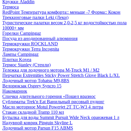
Кружки Aladdin
Термоса
RedPoint Температура комфорта:: меньше -7 Форма:: Кокон
Треккинговые палки Leki (Леки)
Туристические палатки весом 2,0-2,5 кг водостойкостью пола
10000+ мм
Горелки Campingaz
Посуда из анодированный алюминия
Термокружки ROCKLAND
Термокружки Terra Incognita
Лампы Campingaz
Плитки Kovea
Термос Stanley (Стенли)
Тележка для лодочного мотора M-Truck M1 / M2
Перчатки Extremities Sticky Power Stretch Glove Black L/XL
Лодочный мотор Tohatsu M9,8BS
Велорюкзак Osprey Syncro 15
Накомарник
Спички длительного горения «Пошел вразнос
Сублиматы Trek'n Eat Ванильный рисовый пудинг
Масло моторное Motul Powerjet 2T TC-W3 4 литра
Стакан складной Tramp 110 мл
Бутылка для воды Summit Pursuit Wide Neck оранжевая 1 л
Надувной коврик Pinguin Skyline L
Лодочный мотор Parsun F15 ABMS