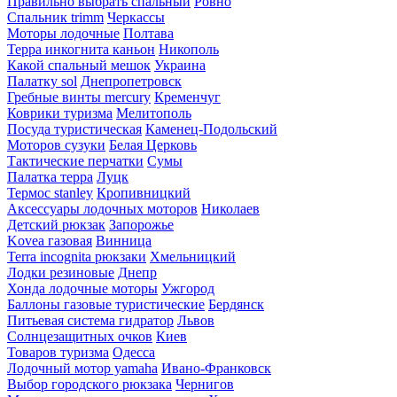
Правильно выбрать спальный
Ровно
Спальник trimm
Черкассы
Моторы лодочные
Полтава
Терра инкогнита каньон
Никополь
Какой спальный мешок
Украина
Палатку sol
Днепропетровск
Гребные винты mercury
Кременчуг
Коврики туризма
Мелитополь
Посуда туристическая
Каменец-Подольский
Моторов сузуки
Белая Церковь
Тактические перчатки
Сумы
Палатка терра
Луцк
Термос stanley
Кропивницкий
Аксессуары лодочных моторов
Николаев
Детский рюкзак
Запорожье
Kovea газовая
Винница
Terra incognita рюкзаки
Хмельницкий
Лодки резиновые
Днепр
Хонда лодочные моторы
Ужгород
Баллоны газовые туристические
Бердянск
Питьевая система гидратор
Львов
Солнцезащитных очков
Киев
Товаров туризма
Одесса
Лодочный мотор yamaha
Ивано-Франковск
Выбор городского рюкзака
Чернигов