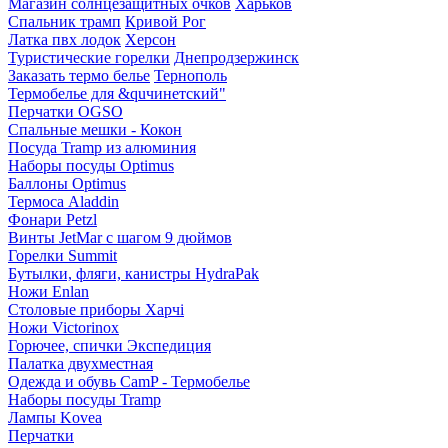
Магазин солнцезащитных очков
Харьков
Спальник трамп
Кривой Рог
Латка пвх лодок
Херсон
Туристические горелки
Днепродзержинск
Заказать термо белье
Тернополь
Термобелье для &quчинетский"
Перчатки OGSO
Спальные мешки - Кокон
Посуда Tramp из алюминия
Наборы посуды Optimus
Баллоны Optimus
Термоса Aladdin
Фонари Petzl
Винты JetMar с шагом 9 дюймов
Горелки Summit
Бутылки, фляги, канистры HydraPak
Ножи Enlan
Столовые приборы Харчі
Ножи Victorinox
Горючее, спички Экспедиция
Палатка двухместная
Одежда и обувь CamP - Термобелье
Наборы посуды Tramp
Лампы Kovea
Перчатки