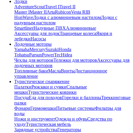
Лодки
Adventure
Scout
Travel I
Travel II
Master I
Master II
Arta
Rubicon
Vesta RIB
HonWave
Лодки с алюминиевым настилом
Лодки с
надувным настилом
Smartliner
Надувные ПВХ
Алюминиевые
Аксессуары для лодок
Транцевые колеса
Якоря и
лебедки
Насосы
Лодочные моторы
Yamaha
Mercury
Suzuki
Honda
Tohatsu
Parsun
PowerTec
Hidea
Чехлы для моторов
Тележки для моторов
Аксессуары для
лодочных моторов
Топливные баки
Масла
Винты
Дистанционное
управление
Туристическое снаряжение
Палатки
Рюкзаки и сумки
Спальные
мешки
Туристические коврики
Посуда
Еда для походов
Горелки и баллоны
Треккинговые
палки
Фонари
Гермомешки
Питьевые системы
Фильтры для
воды
Ножи и инструмент
Одежда и обувь
Средства по
уходу
Туристическая мебель
Зарядные устройства
Генераторы