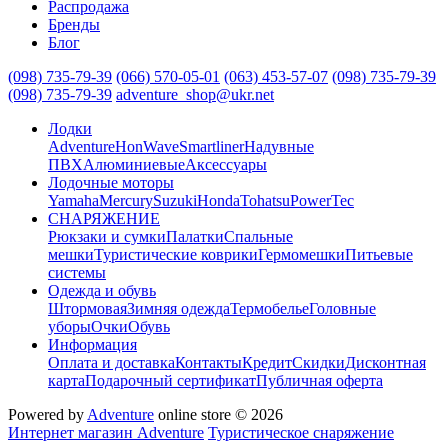
Распродажа
Бренды
Блог
(098) 735-79-39
(066) 570-05-01
(063) 453-57-07
(098) 735-79-39
(098) 735-79-39
adventure_shop@ukr.net
Лодки
Adventure
HonWave
Smartliner
Надувные
ПВХ
Алюминиевые
Аксессуары
Лодочные моторы
Yamaha
Mercury
Suzuki
Honda
Tohatsu
PowerTec
СНАРЯЖЕНИЕ
Рюкзаки и сумки
Палатки
Спальные
мешки
Туристические коврики
Гермомешки
Питьевые
системы
Одежда и обувь
Штормовая
Зимняя одежда
Термобелье
Головные
уборы
Очки
Обувь
Информация
Оплата и доставка
Контакты
Кредит
Скидки
Дисконтная
карта
Подарочный сертификат
Публичная оферта
Powered by
Adventure
online store © 2026
Интернет магазин Adventure
Туристическое снаряжение