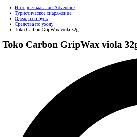
Интернет магазин Adventure
Туристическое снаряжение
Одежда и обувь
Средства по уходу
Toko Carbon GripWax viola 32g
Toko Carbon GripWax viola 32g