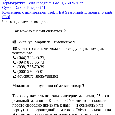
Термокружка Terra Incognita T-Mug 250 W/Cap
Сумка Dakine Passport 1L
Контейнер с приправами Trek'n Eat Seasonings Dispenser 6-parts
filled
Часто задаваемые вопросы
Как можно с Вами связаться ❓
🛍 Киев, ул. Маршала Тимошенко 9
☎ Связаться с нами можно по следующим номерам
телефонов:
📞 (044) 355-05-25,
📞 (094) 855-05-73
📞 (098) 735-79-39
📞 (066) 570-05-01
📧 adventure_shop@ukr.net
Можно ли вернуть или обменять товар ❓
Так как у нас есть не только интернет-магазин, 🎁 но и
реальный магазин в Киеве на Оболони, то вы можете
просто свободно приехать к нам 🚀 и обменять или
вернуть не подошедший вам товар. Обмен возможен на
абсолютно любой другой товар с доплатой или с