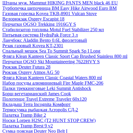
Штаны муж. Mammut HIKING PANTS MEN black 46 EU
Турбопечка щепочница BM Easy Hike Airwood Euro BM
Газовая горелка Kovea TKB-8901 Vulcan Stove
Велорюкзак Osprey Escapist 18
Перчатки OGSO Trekking 1916GY S
Стабилизатор топлива Motul Fuel Stabilizer 250 мл
Питьевая система HydraPak Force 3 л
Ланчбокс Aladdin Bento 0.6L фиолетовый
Резак газовый Kovea KT-2301
Спальный мешок Sea To Summit Spark Sp I Long
Фляга Klean Kanteen Classic Sport Cap Brushed Stainless 800 ml
Перчатки OGSO Ski Mountaineering 7622HVY S
Рюкзак Deuter Futura 28
Рюкзак Osprey Atmos AG 50
Фляга Klean Kanteen Classic Coastal Waters 800 ml
Набор посуды алюминиевый Fire Maple FMC-206
Палки треккинговые Leki Summit Antishock
Борщ вегетарианский James Cook
Полотенце Travel Extreme Traveler 60х120
Вкладыш Terra Incognita Комфорт
Термосумка рыбацкая Acropolis СД-2
Палатка Tramp Bike 2
Носки Lorpen H2SC (T2 HUNT STOP CREW)
Палатка Tramp Brest 9 v2
Сумка поясная Deuter Neo Belt I