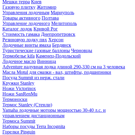
Мешки терра
Киев
Газовую плитку
Житомир
Управления лодочным
Мариуполь
Товары активного
Полтава
Управление лодочного
Мелитополь
Каталог лодок
Кривой Рог
Стоимость гамака
Днепропетровск
Резиновую лодку пвх
Херсон
Лодочные винты ямаха
Бердянск
Туристические газовые баллоны
Черновцы
Термобелье kifa
Каменец-Подольский
Лодочное масло
Винница
Adventure надувная лодка длиной 290-330 см на 3 человека
Масла Motul для смазки - вал, штифты, подшипники
Посуда Summit из нерж. стали
Кружки Stanley
Ножи Victorinox
Ножи SanRenMu
Термоноски
Термос Stanley (Стенли)
Yamaha лодочные моторы мощностью 30-40 л.с. и
управлением дистанционным
Термоса Summit
Наборы посуды Terra Incognita
Горелки Pinguin