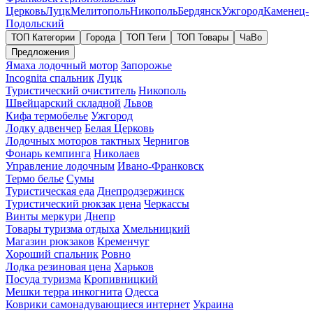
Церковь
Луцк
Мелитополь
Никополь
Бердянск
Ужгород
Каменец-
Подольский
ТОП Категории
Города
ТОП Теги
ТОП Товары
ЧаВо
Предложения
Ямаха лодочный мотор
Запорожье
Incognita спальник
Луцк
Туристический очиститель
Никополь
Швейцарский складной
Львов
Кифа термобелье
Ужгород
Лодку адвенчер
Белая Церковь
Лодочных моторов тактных
Чернигов
Фонарь кемпинга
Николаев
Управление лодочным
Ивано-Франковск
Термо белье
Сумы
Туристическая еда
Днепродзержинск
Туристический рюкзак цена
Черкассы
Винты меркури
Днепр
Товары туризма отдыха
Хмельницкий
Магазин рюкзаков
Кременчуг
Хороший спальник
Ровно
Лодка резиновая цена
Харьков
Посуда туризма
Кропивницкий
Мешки терра инкогнита
Одесса
Коврики самонадувающиеся интернет
Украина