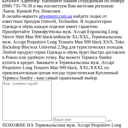
каталоге Адвенчер. Напишите нашим сотрудникам по номеру
(098) 735-79-39 и мы посоветуем Вам жителям регионов:
Львов, Кривой Рог, Николаев.
В онлайн-маркете
adventurer.com.ua
найдете лодки от
известных брендов Outwell, Technoline. В подкатегории
Одежда и обувь каждое изделие имеет гарантию.
Приобретайте Термофутболка муж. Accapi Ergoracing Long
Sleeve Shirt Man 906 black/anthracite XL/XXL, Термокальсоны
муж. Accapi Propulsive Long Trousers Man 999 black XS/S, Toko
Backshop Blocwax Universal 2,5kg для туристических походов.
Любой продукт серии Одежда и обувь будет быстро доставлен
в Ровно или удобную точку. Вы можете Термоса Stanley
купить в кредит. Закажите в Термокальсоны муж. Accapi
Propulsive Long Trousers Man 999 black, XXL/XXXL по
привлекательным ценам посуда туристическая Купленный
Термоса Stanley - ваш самый правильный выбор.
ПОХОЖИЕ НА Термокальсоны муж. Accapi Propulsive Long