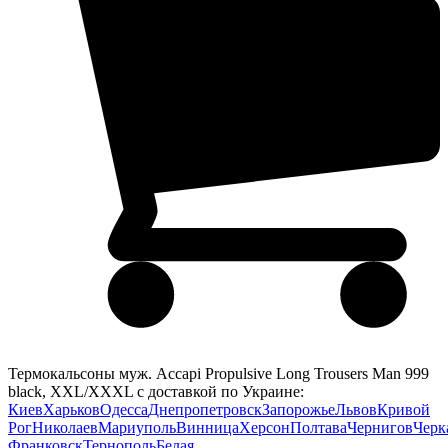
Термокальсоны муж. Accapi Propulsive Long Trousers Man 999
black, XXL/XXXL с доставкой по Украине:
Киев
Харьков
Одесса
Днепропетровск
Запорожье
Львов
Кривой
Рог
Николаев
Мариуполь
Винница
Херсон
Полтава
Чернигов
Черк
Франковск
Тернополь
Белая