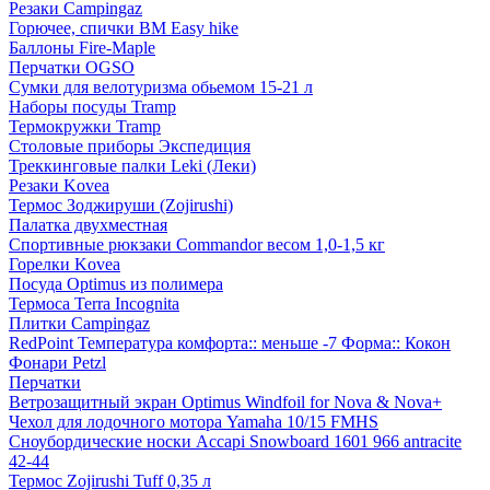
Резаки Campingaz
Горючее, спички BM Easy hike
Баллоны Fire-Maple
Перчатки OGSO
Сумки для велотуризма обьемом 15-21 л
Наборы посуды Tramp
Термокружки Tramp
Столовые приборы Экспедиция
Треккинговые палки Leki (Леки)
Резаки Kovea
Термос Зоджируши (Zojirushi)
Палатка двухместная
Спортивные рюкзаки Commandor весом 1,0-1,5 кг
Горелки Kovea
Посуда Optimus из полимера
Термоса Terra Incognita
Плитки Campingaz
RedPoint Температура комфорта:: меньше -7 Форма:: Кокон
Фонари Petzl
Перчатки
Ветрозащитный экран Optimus Windfoil for Nova & Nova+
Чехол для лодочного мотора Yamaha 10/15 FMHS
Сноубордические носки Accapi Snowboard 1601 966 antracite
42-44
Термос Zojirushi Tuff 0,35 л