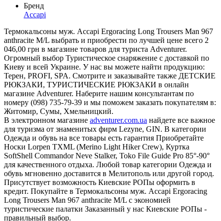
Бренд
Accapi
Термокальсоны муж. Accapi Ergoracing Long Trousers Man 967
anthracite M/L выбрать и приобрести по лучшей цене всего 2
046,00 грн в магазине товаров для туриста Adventurer.
Огромный выбор Туристическое снаряжение с доставкой по
Киеву и всей Украине. У нас вы можете найти продукцию:
Терен, PROFI, SPA. Смотрите и заказывайте также ДЕТСКИЕ
РЮКЗАКИ, ТУРИСТИЧЕСКИЕ РЮКЗАКИ в онлайн
магазине Adventurer. Наберите нашим консультантам по
номеру (098) 735-79-39 и мы поможем заказать покупателям в:
Житомир, Сумы, Хмельницкий.
В электронном магазине
adventurer.com.ua
найдете все важное
для туризма от знаменитых фирм Lezyne, GIN. В категории
Одежда и обувь на все товары есть гарантия Приобретайте
Носки Lorpen TXML (Merino Light Hiker Crew), Куртка
SoftShell Commandor Neve Stalker, Toko File Guide Pro 85°-90°
для качественного отдыха. Любой товар категории Одежда и
обувь мгновенно доставится в Мелитополь или другой город.
Присутствует возможность Киевские РОПы оформить в
кредит. Покупайте в Термокальсоны муж. Accapi Ergoracing
Long Trousers Man 967 anthracite M/L с экономией
туристические палатки Заказанный у нас Киевские РОПы -
правильный выбор.