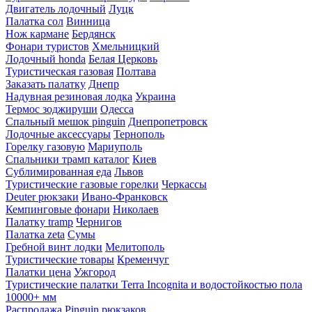
Двигатель лодочный
Луцк
Палатка сол
Винница
Нож кармане
Бердянск
Фонари туристов
Хмельницкий
Лодочный honda
Белая Церковь
Туристическая газовая
Полтава
Заказать палатку
Днепр
Надувная резиновая лодка
Украина
Термос зоджируши
Одесса
Спальный мешок pinguin
Днепропетровск
Лодочные аксессуары
Тернополь
Горелку газовую
Мариуполь
Спальники трамп каталог
Киев
Сублимированная еда
Львов
Туристические газовые горелки
Черкассы
Deuter рюкзаки
Ивано-Франковск
Кемпинговые фонари
Николаев
Палатку tramp
Чернигов
Палатка zeta
Сумы
Гребной винт лодки
Мелитополь
Туристические товары
Кременчуг
Палатки цена
Ужгород
Туристические палатки Terra Incognita и водостойкостью пола
10000+ мм
Распродажа Pinguin рюкзаков