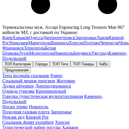
Термокальсоны муж. Accapi Ergoracing Long Trousers Man 967
anthracite M/L с доставкой по Украине:
Киев
Харьков
Одесса
Днепропетровск
Запорожье
Львов
Кривой
Рог
Николаев
Мариуполь
Винница
Херсон
Полтава
Чернигов
Черк
Франковск
Тернополь
Белая
Церковь
Луцк
Мелитополь
Никополь
Бердянск
Ужгород
Каменец-
Подольский
ТОП Категории
Города
ТОП Теги
ТОП Товары
ЧаВо
Предложения
Terra incognita спальник
Ровно
Спальный мешок пингвин
Житомир
Лодки adventure
Днепродзержинск
Одежда туризма
Кропивницкий
Горелка туристическая мультитопливная
Каменец-
Подольский
Носки термо
Никополь
Походная газовая плита
Запорожье
Рюкзак ред
Кривой Рог
Спальник deuter exosphere
Херсон
Туристический набор посуды
Харьков