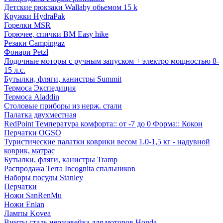
Детские рюкзаки Wallaby обьемом 15 k
Кружки HydraPak
Горелки MSR
Горючее, спички BM Easy hike
Резаки Campingaz
Фонари Petzl
Лодочные моторы с ручным запуском + электро мощностью 8-
15 л.с.
Бутылки, фляги, канистры Summit
Термоса Экспедиция
Термоса Aladdin
Столовые приборы из нерж. стали
Палатка двухместная
RedPoint Температура комфорта:: от -7 до 0 Форма:: Кокон
Перчатки OGSO
Туристические палатки коврики весом 1,0-1,5 кг - надувной
коврик, матрас
Бутылки, фляги, канистры Tramp
Распродажа Terra Incognita спальников
Наборы посуды Stanley
Перчатки
Ножи SanRenMu
Ножи Enlan
Лампы Kovea
Винты сталь нержавейка для моторов Honda