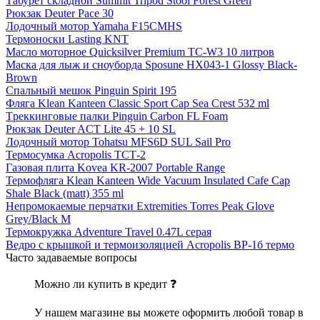
Табурет складной Summit Tripod Stool Forest Green
Рюкзак Deuter Pace 30
Лодочный мотор Yamaha F15CMHS
Термоноски Lasting KNT
Масло моторное Quicksilver Premium TC-W3 10 литров
Маска для лыж и сноуборда Sposune HX043-1 Glossy Black-
Brown
Спальный мешок Pinguin Spirit 195
Фляга Klean Kanteen Classic Sport Cap Sea Crest 532 ml
Tреккинговые палки Pinguin Carbon FL Foam
Рюкзак Deuter ACT Lite 45 + 10 SL
Лодочный мотор Tohatsu MFS6D SUL Sail Pro
Термосумка Acropolis ТСТ-2
Газовая плита Kovea KR-2007 Portable Range
Термофляга Klean Kanteen Wide Vacuum Insulated Cafe Cap
Shale Black (matt) 355 ml
Непромокаемые перчатки Extremities Torres Peak Glove
Grey/Black M
Термокружка Adventure Travel 0.47L серая
Ведро с крышкой и термоизоляцией Acropolis ВР-1б термо
Часто задаваемые вопросы
Можно ли купить в кредит ❓
У нашем магазине вы можете оформить любой товар в