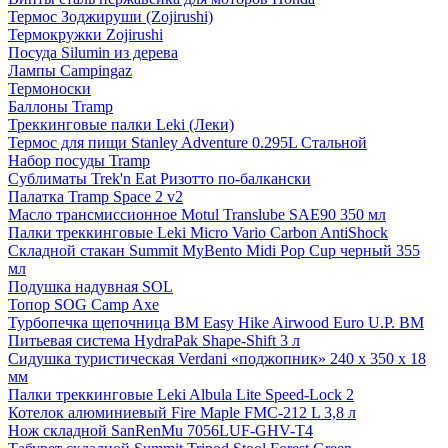
Термос Зоджируши (Zojirushi)
Термокружки Zojirushi
Посуда Silumin из дерева
Лампы Campingaz
Термоноски
Баллоны Tramp
Треккинговые палки Leki (Леки)
Термос для пищи Stanley Adventure 0.295L Стальной
Набор посуды Tramp
Сублиматы Trek'n Eat Ризотто по-балкански
Палатка Tramp Space 2 v2
Масло трансмиссионное Motul Translube SAE90 350 мл
Палки треккинговые Leki Micro Vario Carbon AntiShock
Складной стакан Summit MyBento Midi Pop Cup черный 355
мл
Подушка надувная SOL
Топор SOG Camp Axe
Турбопечка щепочница BM Easy Hike Airwood Euro U.P. BM
Питьевая система HydraPak Shape-Shift 3 л
Сидушка туристическая Verdani «поджопник» 240 x 350 х 18
мм
Палки треккинговые Leki Albula Lite Speed-Lock 2
Котелок алюминиевый Fire Maple FMC-212 L 3,8 л
Нож складной SanRenMu 7056LUF-GHV-T4