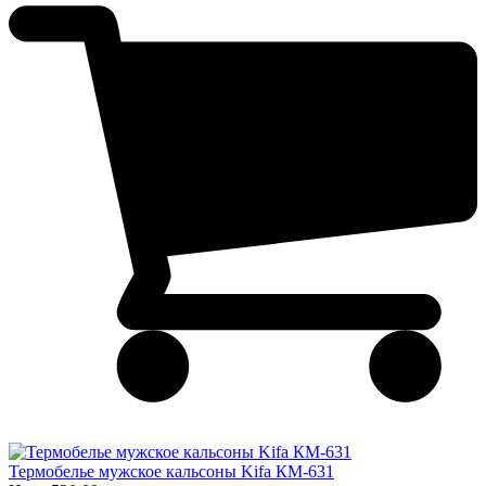
Термобелье мужское кальсоны Kifa КМ-631