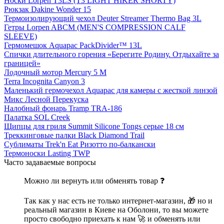
Носки Lorpen T3LS (T3 LIGHT HIKER SHORTY)
Рюкзак Dakine Wonder 15
Термоизолирующий чехол Deuter Streamer Thermo Bag 3L
Гетры Lorpen ABCM (MEN'S COMPRESSION CALF
SLEEVE)
Гермомешок Aquapac PackDivider™ 13L
Спички длительного горения «Берегите Родину. Отдыхайте за
границей»
Лодочный мотор Mercury 5 M
Terra Incognita Canyon 3
Маленький гермочехол Aquapac для камеры с жесткой линзой
Микс Лесной Перекуска
Налобный фонарь Tramp TRA-186
Палатка SOL Creek
Щипцы для гриля Summit Silicone Tongs серые 18 см
Треккинговые палки Black Diamond Trail
Сублиматы Trek'n Eat Ризотто по-балкански
Термоноски Lasting TWP
Часто задаваемые вопросы
Можно ли вернуть или обменять товар ❓
Так как у нас есть не только интернет-магазин, 🎁 но и
реальный магазин в Киеве на Оболони, то вы можете
просто свободно приехать к нам 🚀 и обменять или