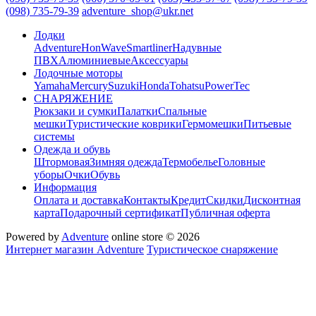
(098) 735-79-39
adventure_shop@ukr.net
Лодки
Adventure
HonWave
Smartliner
Надувные
ПВХ
Алюминиевые
Аксессуары
Лодочные моторы
Yamaha
Mercury
Suzuki
Honda
Tohatsu
PowerTec
СНАРЯЖЕНИЕ
Рюкзаки и сумки
Палатки
Спальные
мешки
Туристические коврики
Гермомешки
Питьевые
системы
Одежда и обувь
Штормовая
Зимняя одежда
Термобелье
Головные
уборы
Очки
Обувь
Информация
Оплата и доставка
Контакты
Кредит
Скидки
Дисконтная
карта
Подарочный сертификат
Публичная оферта
Powered by
Adventure
online store © 2026
Интернет магазин Adventure
Туристическое снаряжение