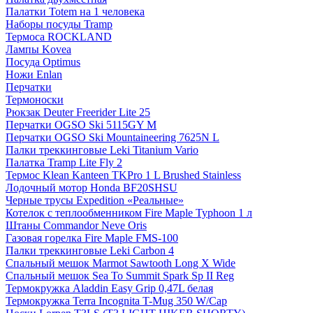
Палатки Totem на 1 человека
Наборы посуды Tramp
Термоса ROCKLAND
Лампы Kovea
Посуда Optimus
Ножи Enlan
Перчатки
Термоноски
Рюкзак Deuter Freerider Lite 25
Перчатки OGSO Ski 5115GY M
Перчатки OGSO Ski Mountaineering 7625N L
Палки треккинговые Leki Titanium Vario
Палатка Tramp Lite Fly 2
Термос Klean Kanteen TKPro 1 L Brushed Stainless
Лодочный мотор Honda BF20SHSU
Черные трусы Expedition «Реальные»
Котелок с теплообменником Fire Maple Typhoon 1 л
Штаны Commandor Neve Oris
Газовая горелка Fire Maple FMS-100
Палки треккинговые Leki Carbon 4
Спальный мешок Marmot Sawtooth Long X Wide
Спальный мешок Sea To Summit Spark Sp II Reg
Термокружка Aladdin Easy Grip 0,47L белая
Термокружка Terra Incognita T-Mug 350 W/Cap