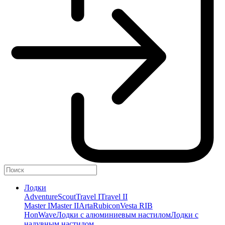
Лодки
Adventure
Scout
Travel I
Travel II
Master I
Master II
Arta
Rubicon
Vesta RIB
HonWave
Лодки с алюминиевым настилом
Лодки с
надувным настилом