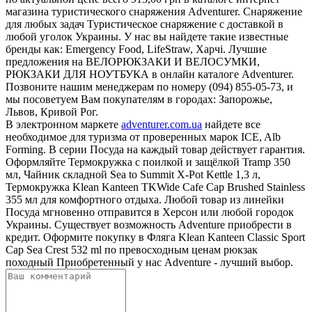
магазина туристического снаряжения Adventurer. Снаряжение
для любых задач Туристическое снаряжение с доставкой в
любой уголок Украины. У нас вы найдете такие известные
бренды как: Emergency Food, LifeStraw, Харчі. Лучшие
предложения на ВЕЛОРЮКЗАКИ И ВЕЛОСУМКИ,
РЮКЗАКИ ДЛЯ НОУТБУКА в онлайн каталоге Adventurer.
Позвоните нашим менеджерам по номеру (094) 855-05-73, и
мы посоветуем Вам покупателям в городах: Запорожье,
Львов, Кривой Рог.
В электронном маркете
adventurer.com.ua
найдете все
необходимое для туризма от проверенных марок ICE, Alb
Forming. В серии Посуда на каждый товар действует гарантия.
Оформляйте Термокружка с поилкой и защёлкой Tramp 350
мл, Чайник складной Sea to Summit X-Pot Kettle 1,3 л,
Термокружка Klean Kanteen TKWide Cafe Cap Brushed Stainless
355 мл для комфортного отдыха. Любой товар из линейки
Посуда мгновенно отправится в Херсон или любой городок
Украины. Существует возможность Adventure приобрести в
кредит. Оформите покупку в Фляга Klean Kanteen Classic Sport
Cap Sea Crest 532 ml по превосходным ценам рюкзак
походный Приобретенный у нас Adventure - лучший выбор.