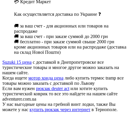
💳 Кредит Маркет
Как осуществляется доставка по Украине ❓
🚚 за ваш счет - для акционных или товаров на
распродаже
🚚 за ваш счет - при заказе суммой до 2000 грн
🚚 бесплатно - при заказе суммой свыше 2000 грн
кроме акционных товаров или на распродаже (доставка
на склад Нової Пошти)
Suzuki 15 цена
с доставкой в Днепропетровске все
туристические товары и многое другое можно заказать на
нашем сайте.
Когда ищете
мотор хонда цена
либо купить термос tramp все
товары можно заказать с доставкой по Львову
Если вам нужен
рюкзак deuter act
или хотите купить
туристический коврик то все это найдете на нашем сайте
adventurer.com.ua
У нас выгодные цены на гребной винт лодки, также Вы
можете у нас
купить рюкзак через интернет
в Тернополе.