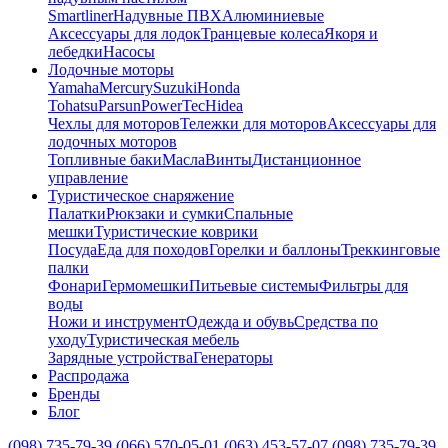
Smartliner
Надувные ПВХ
Алюминиевые
Аксессуары для лодок
Транцевые колеса
Якоря и
лебедки
Насосы
Лодочные моторы
Yamaha
Mercury
Suzuki
Honda
Tohatsu
Parsun
PowerTec
Hidea
Чехлы для моторов
Тележки для моторов
Аксессуары для
лодочных моторов
Топливные баки
Масла
Винты
Дистанционное
управление
Туристическое снаряжение
Палатки
Рюкзаки и сумки
Спальные
мешки
Туристические коврики
Посуда
Еда для походов
Горелки и баллоны
Треккинговые
палки
Фонари
Гермомешки
Питьевые системы
Фильтры для
воды
Ножи и инструмент
Одежда и обувь
Средства по
уходу
Туристическая мебель
Зарядные устройства
Генераторы
Распродажа
Бренды
Блог
(098) 735-79-39
(066) 570-05-01
(063) 453-57-07
(098) 735-79-39