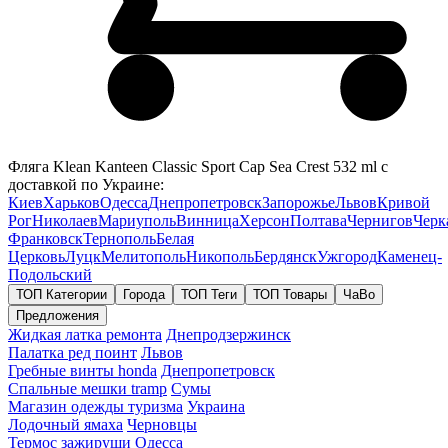
Фляга Klean Kanteen Classic Sport Cap Sea Crest 532 ml с
доставкой по Украине:
Киев
Харьков
Одесса
Днепропетровск
Запорожье
Львов
Кривой
Рог
Николаев
Мариуполь
Винница
Херсон
Полтава
Чернигов
Черк
Франковск
Тернополь
Белая
Церковь
Луцк
Мелитополь
Никополь
Бердянск
Ужгород
Каменец-
Подольский
ТОП Категории
Города
ТОП Теги
ТОП Товары
ЧаВо
Предложения
Жидкая латка ремонта
Днепродзержинск
Палатка ред поинт
Львов
Гребные винты honda
Днепропетровск
Спальные мешки tramp
Сумы
Магазин одежды туризма
Украина
Лодочный ямаха
Черновцы
Термос зажируши
Одесса