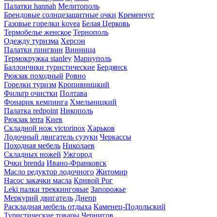
Палатки hannah
Мелитополь
Брендовые солнцезащитные очки
Кременчуг
Газовые горелки kovea
Белая Церковь
Термобелье женское
Тернополь
Одежду туризма
Херсон
Палатки пингвин
Винница
Термокружка stanley
Мариуполь
Баллончики туристические
Бердянск
Рюкзак походный
Ровно
Горелки туризм
Кропивницкий
Фильтр очистки
Полтава
Фонарик кемпинга
Хмельницкий
Палатка redpoint
Никополь
Рюкзак terra
Киев
Складной нож victorinox
Харьков
Лодочный двигатель сузуки
Черкассы
Походная мебель
Николаев
Складных ножей
Ужгород
Очки brenda
Ивано-Франковск
Масло редуктор лодочного
Житомир
Насос закачки масла
Кривой Рог
Leki палки треккинговые
Запорожье
Меркурий двигатель
Днепр
Раскладная мебель отдыха
Каменец-Подольский
Туристические товары
Чернигов