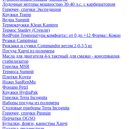
Лодочные моторы мощностью 30-40 л.с. с карбюратором
Горючее, спички Экспедиция
Кружки Tramp
Ведра Summit
Термокружки Klean Kanteen
Термос Stanley (Стенли)
RedPoint Температура комфорта:: от 0 до +12 Форма:: Кокон
Резаки Campingaz
Рюкзаки и сумки Commandor весом 2,0-3,5 кг
Посуда Харчі из полимера
Масла для двигателя 4-х тактный для смазки - консервация,
стабилизатор
Горелки MSR
Термоса Summit
Плитки Kovea
Ножи SanRenMu
Фонари Petzl
Кружки HydraPak
Горелки Terra Incognita
Наборы посуды из полимера
Столовые приборы Terra Incognita
Горючее, спички Pinguin
Перчатки OGSO
Бутылки, фляги, канистры Харчі
Палатка двухместная