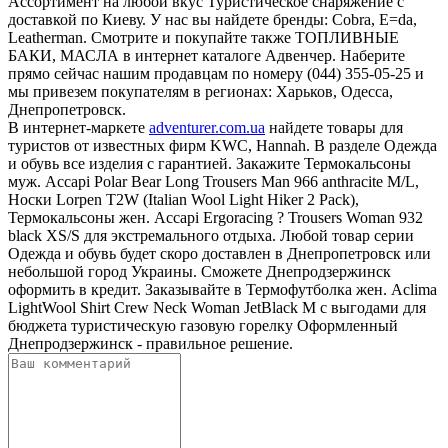
Ассортимент на любой вкус Туристическое снаряжение с
доставкой по Киеву. У нас вы найдете бренды: Cobra, E=da,
Leatherman. Смотрите и покупайте также ТОПЛИВНЫЕ
БАКИ, МАСЛА в интернет каталоге Адвенчер. Наберите
прямо сейчас нашим продавцам по номеру (044) 355-05-25 и
мы привезем покупателям в регионах: Харьков, Одесса,
Днепропетровск.
В интернет-маркете
adventurer.com.ua
найдете товары для
туристов от известных фирм KWC, Hannah. В разделе Одежда
и обувь все изделия с гарантией. Закажите Термокальсоны
муж. Accapi Polar Bear Long Trousers Man 966 anthracite M/L,
Носки Lorpen T2W (Italian Wool Light Hiker 2 Pack),
Термокальсоны жен. Accapi Ergoracing ? Trousers Woman 932
black XS/S для экстремального отдыха. Любой товар серии
Одежда и обувь будет скоро доставлен в Днепропетровск или
небольшой город Украины. Сможете Днепродзержинск
оформить в кредит. Заказывайте в Термофутболка жен. Aclima
LightWool Shirt Crew Neck Woman JetBlack M с выгодами для
бюджета туристическую газовую горелку Оформленный
Днепродзержинск - правильное решение.