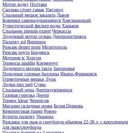
Мотор лодку
Полтава
Сколько стоит гамак
Ужгород
Спальный мешок заказать
Львов
Коврики самонадувающиеся
Хмельницкий
Туристический фильтр воды
Харьков
Спальник pinguin expert
Черкассы
Лодочный мотор сельва
Днепропетровск
Палатку sol
Винница
Рюкзак deuter nomi
Мелитополь
Рюкзак ноута
Бердянск
Моторов tc
Херсон
Термосы aladdin
Кременчуг
Лодочного мотора такта
Запорожье
Походные газовые баллоны
Ивано-Франковск
Герметичные мешки
Луцк
Лодки пвх риб
Сумы
Спальный цена
Днепродзержинск
Газовая горелка
Днепр
Термос klean
Чернигов
Магазин складные ножи
Белая Церковь
Кемпинговая трамп
Ровно
Купити палатку
Украина
Рюкзаки для лыж и сноуборда обьемом 22-38 л, с креплением
для лыж/сноуборда
Палатки Summit на 4 человека