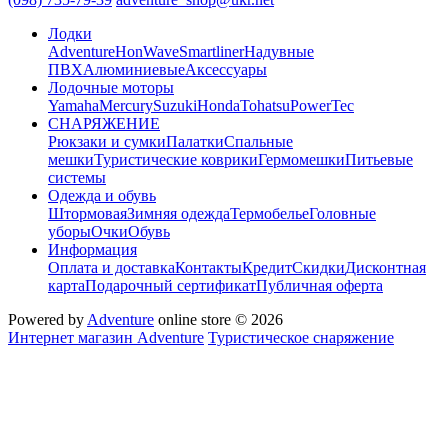
Лодки
Adventure
HonWave
Smartliner
Надувные
ПВХ
Алюминиевые
Аксессуары
Лодочные моторы
Yamaha
Mercury
Suzuki
Honda
Tohatsu
PowerTec
СНАРЯЖЕНИЕ
Рюкзаки и сумки
Палатки
Спальные
мешки
Туристические коврики
Гермомешки
Питьевые
системы
Одежда и обувь
Штормовая
Зимняя одежда
Термобелье
Головные
уборы
Очки
Обувь
Информация
Оплата и доставка
Контакты
Кредит
Скидки
Дисконтная
карта
Подарочный сертификат
Публичная оферта
Powered by
Adventure
online store © 2026
Интернет магазин Adventure
Туристическое снаряжение