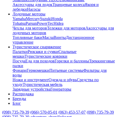
Аксессуары для лодок
Транцевые колеса
Якоря и
лебедки
Насосы
Лодочные моторы
Yamaha
Mercury
Suzuki
Honda
Tohatsu
Parsun
PowerTec
Hidea
Чехлы для моторов
Тележки для моторов
Аксессуары для
лодочных моторов
Топливные баки
Масла
Винты
Дистанционное
управление
Туристическое снаряжение
Палатки
Рюкзаки и сумки
Спальные
мешки
Туристические коврики
Посуда
Еда для походов
Горелки и баллоны
Треккинговые
палки
Фонари
Гермомешки
Питьевые системы
Фильтры для
воды
Ножи и инструмент
Одежда и обувь
Средства по
уходу
Туристическая мебель
Зарядные устройства
Генераторы
Распродажа
Бренды
Блог
(098) 735-79-39
(066) 570-05-01
(063) 453-57-07
(098) 735-79-39
(098) 735-79-39
adventure_shop@ukr.net