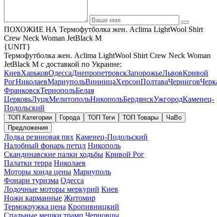
ПОХОЖИЕ НА Термофутболка жен. Aclima LightWool Shirt
Crew Neck Woman JetBlack M
{UNIT}
Термофутболка жен. Aclima LightWool Shirt Crew Neck Woman
JetBlack M с доставкой по Украине:
Киев
Харьков
Одесса
Днепропетровск
Запорожье
Львов
Кривой
Рог
Николаев
Мариуполь
Винница
Херсон
Полтава
Чернигов
Черк
Франковск
Тернополь
Белая
Церковь
Луцк
Мелитополь
Никополь
Бердянск
Ужгород
Каменец-
Подольский
ТОП Категории
Города
ТОП Теги
ТОП Товары
ЧаВо
Предложения
Лодка резиновая пвх
Каменец-Подольский
Налобный фонарь петцл
Никополь
Скандинавские палки ходьбы
Кривой Рог
Палатки терра
Николаев
Моторы хонда цены
Мариуполь
Фонари туризма
Одесса
Лодочные моторы меркурий
Киев
Ножи карманные
Житомир
Термокружка цена
Кропивницкий
Спальные мешки трамп
Черновцы