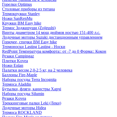
Горелки Optimus
Столовые приборы из титана
Термокружки Stanley
Ножи SanRenMu
Кружки BM Easy hike
Термос Зоджируши (Zojirushi)
Винты диаметром 14 мощ дюймов ностью 151-400 л.с.
Лодочные моторы Suzuki дистанционным управлением
Горючее, спички BM Easy hike
Термоноски Lasting Lasting - Носки
RedPoint Температура комфорта:: от -7 до 0 Форма:: Кокон
Резаки Campingaz
Плитки Kovea
Ножи Enlan
Палатки весом 2,0-2,5 кг, на 2 человека
Баллоны Fire-Maple
Наборы посуды Terra Incognita
Термоса Aladdin
Бутылки, фляги, канистры Харчі
Наборы посуды Silumin
Резаки Kovea
Треккинговые палки Leki (Леки)
Лодочные моторы Hidea
Термоса ROCKLAND