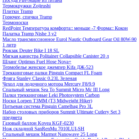
Посуда Fire-Maple из титана
Термокружки Zojirushi
Плитки Tramp
Горючее, спички Tramp
Термоноски
RedPoint Температура комфорта:: меньше -7 Форма:: Кокон
Палатка Tramp Nishe 3 v2
Масло трансмиссионное Eurol Nautic Outboard Gear Oil 80W-90
1 литр
Рюкзак Deuter Bike I 18 SL
Мягкая канистра Politainer Collapsible Canister 20 л
Шланг Optimus Fuel Hose Nova+
Термобелье женское джемпер Kifa ДЖ-523
Tреккинговые палки Pinguin Compact FL Foam
Фляга Stanley Classic 0.23L Зеленая
Чехол для лодочного мотора Mercury F8/9.9
Спальный мешок Sea To Summit Micro Mc III Long
Палки треккинговые Leki Photosystem Carbon
Носки Lorpen T3MM (T3 Midweight Hiker)
Питьевая система Pinguin Camelbag Pro 3L
Набор столовых приборов Summit Ultimate Cutlery Set 3
предмета
Газовый баллон Kovea KGF-0230
Нож складной SanRenMu 7010LUI-SH
Спальный мешок Marmot Nanowave 25 Long