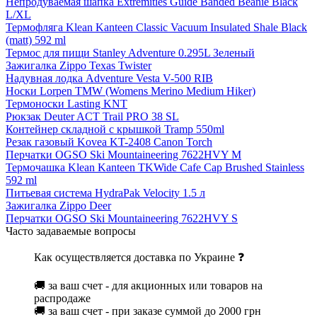
Непродуваемая шапка Extremities Guide Banded Beanie Black
L/XL
Термофляга Klean Kanteen Classic Vacuum Insulated Shale Black
(matt) 592 ml
Термос для пищи Stanley Adventure 0.295L Зеленый
Зажигалка Zippo Texas Twister
Надувная лодка Adventure Vesta V-500 RIB
Носки Lorpen TMW (Womens Merino Medium Hiker)
Термоноски Lasting KNT
Рюкзак Deuter ACT Trail PRO 38 SL
Контейнер складной с крышкой Tramp 550ml
Резак газовый Kovea KT-2408 Canon Torch
Перчатки OGSO Ski Mountaineering 7622HVY M
Термочашка Klean Kanteen TKWide Cafe Cap Brushed Stainless
592 ml
Питьевая система HydraPak Velocity 1.5 л
Зажигалка Zippo Deer
Перчатки OGSO Ski Mountaineering 7622HVY S
Часто задаваемые вопросы
Как осуществляется доставка по Украине ❓
🚚 за ваш счет - для акционных или товаров на
распродаже
🚚 за ваш счет - при заказе суммой до 2000 грн