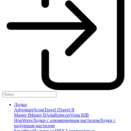
Лодки
Adventure
Scout
Travel I
Travel II
Master I
Master II
Arta
Rubicon
Vesta RIB
HonWave
Лодки с алюминиевым настилом
Лодки с
надувным настилом
Smartliner
Надувные ПВХ
Алюминиевые