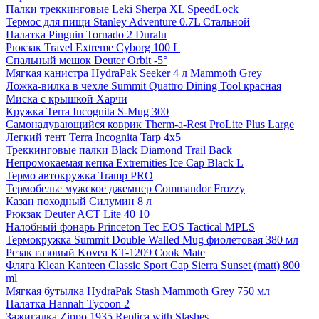
Палки треккинговые Leki Sherpa XL SpeedLock
Термос для пищи Stanley Adventure 0.7L Стальной
Палатка Pinguin Tornado 2 Duralu
Рюкзак Travel Extreme Cyborg 100 L
Спальный мешок Deuter Orbit -5°
Мягкая канистра HydraPak Seeker 4 л Mammoth Grey
Ложка-вилка в чехле Summit Quattro Dining Tool красная
Миска с крышкой Харчи
Кружка Terra Incognita S-Mug 300
Самонадувающийся коврик Therm-a-Rest ProLite Plus Large
Легкий тент Terra Incognita Tarp 4x5
Треккинговые палки Black Diamond Trail Back
Непромокаемая кепка Extremities Ice Cap Black L
Термо автокружка Tramp PRO
Термобелье мужское джемпер Commandor Frozzy
Казан походный Силумин 8 л
Рюкзак Deuter ACT Lite 40 10
Налобный фонарь Princeton Tec EOS Tactical MPLS
Термокружка Summit Double Walled Mug фиолетовая 380 мл
Резак газовый Kovea KT-1209 Cook Mate
Фляга Klean Kanteen Classic Sport Cap Sierra Sunset (matt) 800
ml
Мягкая бутылка HydraPak Stash Mammoth Grey 750 мл
Палатка Hannah Tycoon 2
Зажигалка Zippo 1935 Replica with Slashes