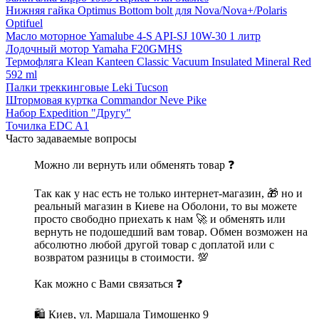
Нижняя гайка Optimus Bottom bolt для Nova/Nova+/Polaris
Optifuel
Масло моторное Yamalube 4-S API-SJ 10W-30 1 литр
Лодочный мотор Yamaha F20GMHS
Термофляга Klean Kanteen Classic Vacuum Insulated Mineral Red
592 ml
Палки треккинговые Leki Tucson
Штормовая куртка Commandor Neve Pike
Набор Expedition "Другу"
Точилка EDC A1
Часто задаваемые вопросы
Можно ли вернуть или обменять товар ❓
Так как у нас есть не только интернет-магазин, 🎁 но и
реальный магазин в Киеве на Оболони, то вы можете
просто свободно приехать к нам 🚀 и обменять или
вернуть не подошедший вам товар. Обмен возможен на
абсолютно любой другой товар с доплатой или с
возвратом разницы в стоимости. 💯
Как можно с Вами связаться ❓
🛍 Киев, ул. Маршала Тимошенко 9