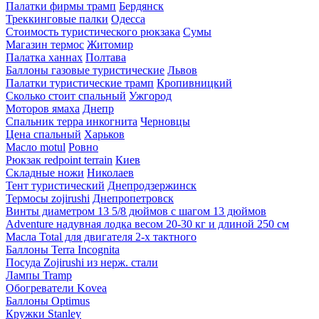
Палатки фирмы трамп
Бердянск
Треккинговые палки
Одесса
Стоимость туристического рюкзака
Сумы
Магазин термос
Житомир
Палатка ханнах
Полтава
Баллоны газовые туристические
Львов
Палатки туристические трамп
Кропивницкий
Сколько стоит спальный
Ужгород
Моторов ямаха
Днепр
Спальник терра инкогнита
Черновцы
Цена спальный
Харьков
Масло motul
Ровно
Рюкзак redpoint terrain
Киев
Складные ножи
Николаев
Тент туристический
Днепродзержинск
Термосы zojirushi
Днепропетровск
Винты диаметром 13 5/8 дюймов с шагом 13 дюймов
Adventure надувная лодка весом 20-30 кг и длиной 250 см
Масла Total для двигателя 2-х тактного
Баллоны Terra Incognita
Посуда Zojirushi из нерж. стали
Лампы Tramp
Обогреватели Kovea
Баллоны Optimus
Кружки Stanley