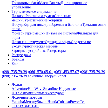
Топливные баки
Масла
Винты
Дистанционное
управление
Туристическое снаряжение
Палатки
Рюкзаки и сумки
Спальные
мешки
Туристические коврики
Посуда
Еда для походов
Горелки и баллоны
Треккинговые
палки
Фонари
Гермомешки
Питьевые системы
Фильтры для
воды
Ножи и инструмент
Одежда и обувь
Средства по
уходу
Туристическая мебель
Зарядные устройства
Генераторы
Распродажа
Бренды
Блог
(098) 735-79-39
(066) 570-05-01
(063) 453-57-07
(098) 735-79-39
(098) 735-79-39
adventure_shop@ukr.net
Лодки
Adventure
HonWave
Smartliner
Надувные
ПВХ
Алюминиевые
Аксессуары
Лодочные моторы
Yamaha
Mercury
Suzuki
Honda
Tohatsu
PowerTec
СНАРЯЖЕНИЕ