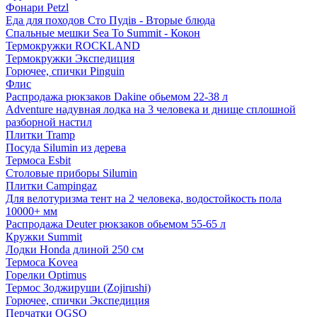
Фонари Petzl
Еда для походов Сто Пудів - Вторые блюда
Спальные мешки Sea To Summit - Кокон
Термокружки ROCKLAND
Термокружки Экспедиция
Горючее, спички Pinguin
Флис
Распродажа рюкзаков Dakine обьемом 22-38 л
Adventure надувная лодка на 3 человека и днище сплошной
разборной настил
Плитки Tramp
Посуда Silumin из дерева
Термоса Esbit
Столовые приборы Silumin
Плитки Campingaz
Для велотуризма тент на 2 человека, водостойкость пола
10000+ мм
Распродажа Deuter рюкзаков обьемом 55-65 л
Кружки Summit
Лодки Honda длиной 250 см
Термоса Kovea
Горелки Optimus
Термос Зоджируши (Zojirushi)
Горючее, спички Экспедиция
Перчатки OGSO