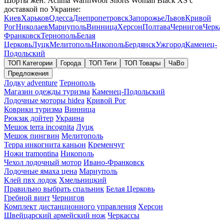
Шорты жен. Aclima WarmWool Shorts Woman Black XS с
доставкой по Украине:
Киев
Харьков
Одесса
Днепропетровск
Запорожье
Львов
Кривой
Рог
Николаев
Мариуполь
Винница
Херсон
Полтава
Чернигов
Черк
Франковск
Тернополь
Белая
Церковь
Луцк
Мелитополь
Никополь
Бердянск
Ужгород
Каменец-
Подольский
ТОП Категории
Города
ТОП Теги
ТОП Товары
ЧаВо
Предложения
Лодку adventure
Тернополь
Магазин одежды туризма
Каменец-Подольский
Лодочные моторы hidea
Кривой Рог
Коврики туризма
Винница
Рюкзак дойтер
Украина
Мешок terra incognita
Луцк
Мешок пингвин
Мелитополь
Терра инкогнита каньон
Кременчуг
Ножи tramontina
Никополь
Чехол лодочный мотор
Ивано-Франковск
Лодочные ямаха цена
Мариуполь
Клей пвх лодок
Хмельницкий
Правильно выбрать спальник
Белая Церковь
Гребной винт
Чернигов
Комплект дистанционного управления
Херсон
Швейцарский армейский нож
Черкассы