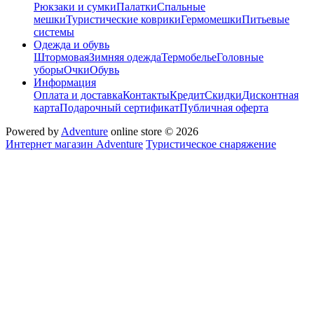
Рюкзаки и сумки
Палатки
Спальные
мешки
Туристические коврики
Гермомешки
Питьевые
системы
Одежда и обувь
Штормовая
Зимняя одежда
Термобелье
Головные
уборы
Очки
Обувь
Информация
Оплата и доставка
Контакты
Кредит
Скидки
Дисконтная
карта
Подарочный сертификат
Публичная оферта
Powered by
Adventure
online store © 2026
Интернет магазин Adventure
Туристическое снаряжение