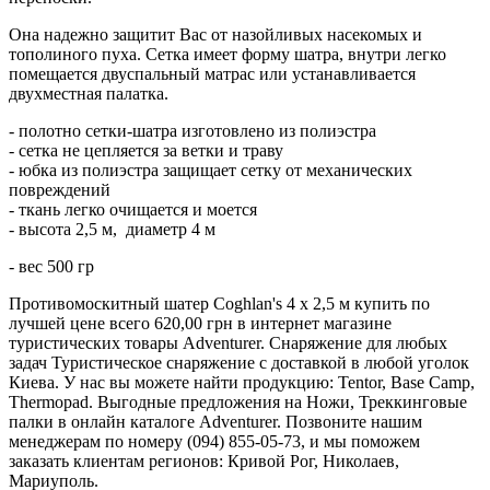
Она надежно защитит Вас от назойливых насекомых и
тополиного пуха. Сетка имеет форму шатра, внутри легко
помещается двуспальный матрас или устанавливается
двухместная палатка.
- полотно сетки-шатра изготовлено из полиэстра
- сетка не цепляется за ветки и траву
- юбка из полиэстра защищает сетку от механических
повреждений
- ткань легко очищается и моется
- высота 2,5 м, диаметр 4 м
- вес 500 гр
Противомоскитный шатер Coghlan's 4 х 2,5 м купить по
лучшей цене всего 620,00 грн в интернет магазине
туристических товары Adventurer. Снаряжение для любых
задач Туристическое снаряжение с доставкой в любой уголок
Киева. У нас вы можете найти продукцию: Tentor, Base Camp,
Thermopad. Выгодные предложения на Ножи, Треккинговые
палки в онлайн каталоге Adventurer. Позвоните нашим
менеджерам по номеру (094) 855-05-73, и мы поможем
заказать клиентам регионов: Кривой Рог, Николаев,
Мариуполь.