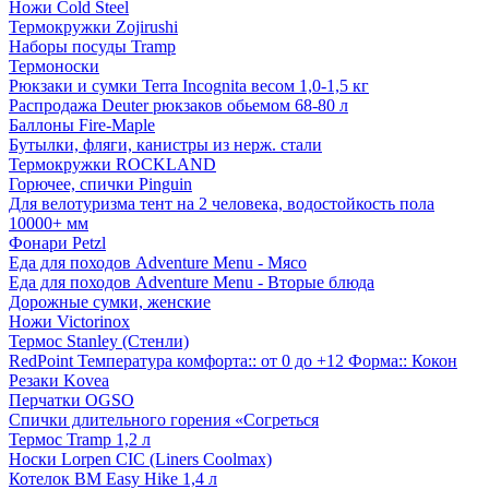
Ножи Cold Steel
Термокружки Zojirushi
Наборы посуды Tramp
Термоноски
Рюкзаки и сумки Terra Incognita весом 1,0-1,5 кг
Распродажа Deuter рюкзаков обьемом 68-80 л
Баллоны Fire-Maple
Бутылки, фляги, канистры из нерж. стали
Термокружки ROCKLAND
Горючее, спички Pinguin
Для велотуризма тент на 2 человека, водостойкость пола
10000+ мм
Фонари Petzl
Еда для походов Adventure Menu - Мясо
Еда для походов Adventure Menu - Вторые блюда
Дорожные сумки, женские
Ножи Victorinox
Термос Stanley (Стенли)
RedPoint Температура комфорта:: от 0 до +12 Форма:: Кокон
Резаки Kovea
Перчатки OGSO
Спички длительного горения «Согреться
Термос Tramp 1,2 л
Носки Lorpen CIC (Liners Coolmax)
Котелок BM Easy Hike 1,4 л