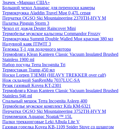
Значек «Маршал США»
Большой чехол Aquapac для переноски камеры
Термокружка Aladdin Travel Mug 0,47L серая
Перчатки OGSO Ski Mountaineering 2370TH-HVY M
Палатка Pinguin Storm 3
Чехол от дождя Deuter Raincover Mini
Термобелье мужское кальсоны Commandor Frozzy
Термокружка Summit Double Walled Mug красная 380 мл
Надувной каяк ITIWIT 3
Тележка T-1 для лодочного мотора
Термофляга Klean Kanteen Classic Vacuum Insulated Brushed
Stainless 1900 ml
Набор посуды Terra Incognita Tri
Термостакан Tramp 450 мл
Носки Lorpen T3EMH (HEAVY TREKKER over calf)
Нож складной SanRenMu 7037LUC-SA
Резак газовый Kovea KT-2301
Термофляга Klean Kanteen Classic Vacuum Insulated Brushed
Stainless 946 ml
Спальный мешок Terra Incognita Asleep 400
Термобелье мужское комплект Kifa КМ-6321
Перчатки OGSO Ski Mountaineering 3752TH-HVY M
Гермомешок Aquapac Noatak™ 15L
Палки треккинговые Leki Albula Lite V
Газовая горелка Kovea KB-1109 Spider Stove со шлангом