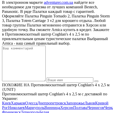
В электронном маркете
adventurer.com.ua
найдете все
необходимое для туризма от лучших компаний Bestech,
Panasonic. В ряде Палатки каждый товар с гарантией.
Оформляйте Палатка Pinguin Tornado 2, Палатка Pinguin Storm
3, Палатка Totem Carriage 3 v2 для хорошего отдыха. Любой
товар группы Палатки мгновенно отправится в Херсон или
удобную точку. Вы сможете Arnica купить в кредит. Закажите
в Противомоскитный шатер Coghlan's 4 х 2,5 м по
привлекательным ценам туристические палатки Выбранный
Arnica - ваш самый правильный выбор.
ПОХОЖИЕ НА Противомоскитный шатер Coghlan's 4 х 2,5 м
{UNIT}
Противомоскитный шатер Coghlan's 4 х 2,5 м с доставкой по
Украине:
Киев
Харьков
Одесса
Днепропетровск
Запорожье
Львов
Кривой
Рог
Николаев
Мариуполь
Винница
Херсон
Полтава
Чернигов
Черк
Франковск
Тернополь
Белая