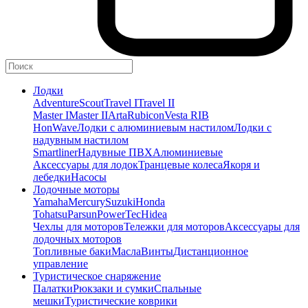
Лодки
Adventure
Scout
Travel I
Travel II
Master I
Master II
Arta
Rubicon
Vesta RIB
HonWave
Лодки с алюминиевым настилом
Лодки с
надувным настилом
Smartliner
Надувные ПВХ
Алюминиевые
Аксессуары для лодок
Транцевые колеса
Якоря и
лебедки
Насосы
Лодочные моторы
Yamaha
Mercury
Suzuki
Honda
Tohatsu
Parsun
PowerTec
Hidea
Чехлы для моторов
Тележки для моторов
Аксессуары для
лодочных моторов
Топливные баки
Масла
Винты
Дистанционное
управление
Туристическое снаряжение
Палатки
Рюкзаки и сумки
Спальные
мешки
Туристические коврики