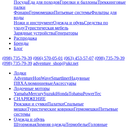
Посуда
Еда для походов
Горелки и баллоны
Треккинговые
палки
Фонари
Гермомешки
Питьевые системы
Фильтры для
воды
Ножи и инструмент
Одежда и обувь
Средства по
уходу
Туристическая мебель
Зарядные устройства
Генераторы
Распродажа
Бренды
Блог
(098) 735-79-39
(066) 570-05-01
(063) 453-57-07
(098) 735-79-39
(098) 735-79-39
adventure_shop@ukr.net
Лодки
Adventure
HonWave
Smartliner
Надувные
ПВХ
Алюминиевые
Аксессуары
Лодочные моторы
Yamaha
Mercury
Suzuki
Honda
Tohatsu
PowerTec
СНАРЯЖЕНИЕ
Рюкзаки и сумки
Палатки
Спальные
мешки
Туристические коврики
Гермомешки
Питьевые
системы
Одежда и обувь
Штормовая
Зимняя одежда
Термобелье
Головные