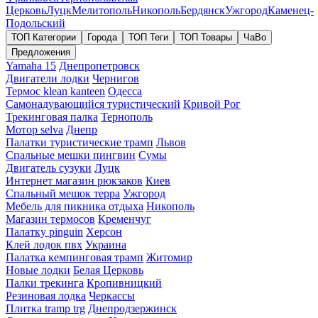
Церковь
Луцк
Мелитополь
Никополь
Бердянск
Ужгород
Каменец-
Подольский
ТОП Категории
Города
ТОП Теги
ТОП Товары
ЧаВо
Предложения
Yamaha 15
Днепропетровск
Двигатели лодки
Чернигов
Термос klean kanteen
Одесса
Самонадувающийся туристический
Кривой Рог
Трекинговая палка
Тернополь
Мотор selva
Днепр
Палатки туристические трамп
Львов
Спальные мешки пингвин
Сумы
Двигатель сузуки
Луцк
Интернет магазин рюкзаков
Киев
Спальный мешок терра
Ужгород
Мебель для пикника отдыха
Никополь
Магазин термосов
Кременчуг
Палатку pinguin
Херсон
Клей лодок пвх
Украина
Палатка кемпинговая трамп
Житомир
Новые лодки
Белая Церковь
Палки трекинга
Кропивницкий
Резиновая лодка
Черкассы
Плитка tramp trg
Днепродзержинск