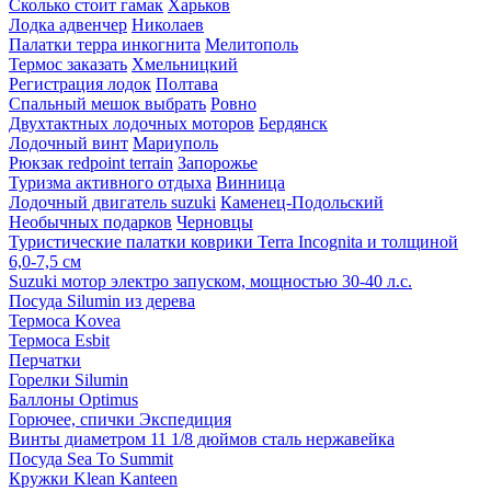
Сколько стоит гамак
Харьков
Лодка адвенчер
Николаев
Палатки терра инкогнита
Мелитополь
Термос заказать
Хмельницкий
Регистрация лодок
Полтава
Спальный мешок выбрать
Ровно
Двухтактных лодочных моторов
Бердянск
Лодочный винт
Мариуполь
Рюкзак redpoint terrain
Запорожье
Туризма активного отдыха
Винница
Лодочный двигатель suzuki
Каменец-Подольский
Необычных подарков
Черновцы
Туристические палатки коврики Terra Incognita и толщиной
6,0-7,5 см
Suzuki мотор электро запуском, мощностью 30-40 л.с.
Посуда Silumin из дерева
Термоса Kovea
Термоса Esbit
Перчатки
Горелки Silumin
Баллоны Optimus
Горючее, спички Экспедиция
Винты диаметром 11 1/8 дюймов сталь нержавейка
Посуда Sea To Summit
Кружки Klean Kanteen