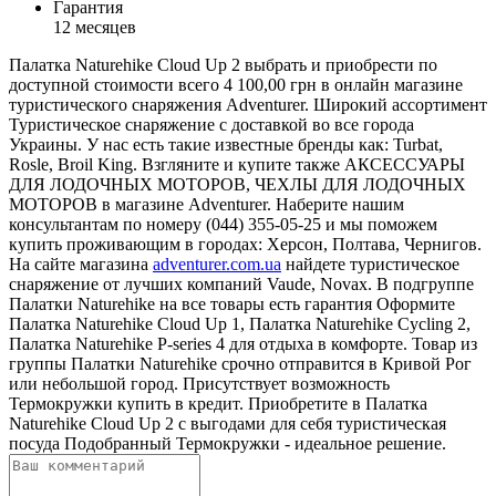
Гарантия
12 месяцев
Палатка Naturehike Cloud Up 2 выбрать и приобрести по
доступной стоимости всего 4 100,00 грн в онлайн магазине
туристического снаряжения Adventurer. Широкий ассортимент
Туристическое снаряжение с доставкой во все города
Украины. У нас есть такие известные бренды как: Turbat,
Rosle, Broil King. Взгляните и купите также АКСЕССУАРЫ
ДЛЯ ЛОДОЧНЫХ МОТОРОВ, ЧЕХЛЫ ДЛЯ ЛОДОЧНЫХ
МОТОРОВ в магазине Adventurer. Наберите нашим
консультантам по номеру (044) 355-05-25 и мы поможем
купить проживающим в городах: Херсон, Полтава, Чернигов.
На сайте магазина
adventurer.com.ua
найдете туристическое
снаряжение от лучших компаний Vaude, Novax. В подгруппе
Палатки Naturehike на все товары есть гарантия Оформите
Палатка Naturehike Cloud Up 1, Палатка Naturehike Cycling 2,
Палатка Naturehike P-series 4 для отдыха в комфорте. Товар из
группы Палатки Naturehike срочно отправится в Кривой Рог
или небольшой город. Присутствует возможность
Термокружки купить в кредит. Приобретите в Палатка
Naturehike Cloud Up 2 с выгодами для себя туристическая
посуда Подобранный Термокружки - идеальное решение.