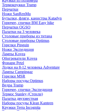
Кружки из полимера
Термокружки Tramp
Перчатки
Ножи SanRenMu
Бутылки, фляги, канистры Katadyn
Горючее, спички BM Easy hike
Перчатки OGSO
Палатки на 3 человека
Столовые приборы из титана
Столовые приборы Optimus
Горелки Pinguin
Ножи Экспедиция
Лампы Kovea
Обогреватели Kovea
Фонари Petzl
Лодки на 8-12 человека Adventure
Лампы Campingaz
Горелки MSR
Наборы посуды Optimus
Ведра Tramp
Горючее, спички Экспедиция
Термос Stanley (Стенли)
Палатка двухместная
Наборы посуды Klean Kanteen
Кружки Terra Incognita