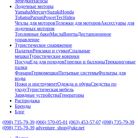
лебедки
Насосы
Лодочные моторы
Yamaha
Mercury
Suzuki
Honda
Tohatsu
Parsun
PowerTec
Hidea
Чехлы для моторов
Тележки для моторов
Аксессуары для
лодочных моторов
Топливные баки
Масла
Винты
Дистанционное
управление
Туристическое снаряжение
Палатки
Рюкзаки и сумки
Спальные
мешки
Туристические коврики
Посуда
Еда для походов
Горелки и баллоны
Треккинговые
палки
Фонари
Гермомешки
Питьевые системы
Фильтры для
воды
Ножи и инструмент
Одежда и обувь
Средства по
уходу
Туристическая мебель
Зарядные устройства
Генераторы
Распродажа
Бренды
Блог
(098) 735-79-39
(066) 570-05-01
(063) 453-57-07
(098) 735-79-39
(098) 735-79-39
adventure_shop@ukr.net