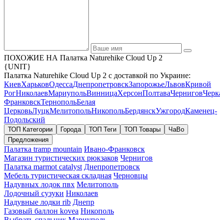
ПОХОЖИЕ НА Палатка Naturehike Cloud Up 2
{UNIT}
Палатка Naturehike Cloud Up 2 с доставкой по Украине:
Киев
Харьков
Одесса
Днепропетровск
Запорожье
Львов
Кривой
Рог
Николаев
Мариуполь
Винница
Херсон
Полтава
Чернигов
Черк
Франковск
Тернополь
Белая
Церковь
Луцк
Мелитополь
Никополь
Бердянск
Ужгород
Каменец-
Подольский
ТОП Категории
Города
ТОП Теги
ТОП Товары
ЧаВо
Предложения
Палатка tramp mountain
Ивано-Франковск
Магазин туристических рюкзаков
Чернигов
Палатка marmot catalyst
Днепропетровск
Мебель туристическая складная
Черновцы
Надувных лодок пвх
Мелитополь
Лодочный сузуки
Николаев
Надувные лодки rib
Днепр
Газовый баллон kovea
Никополь
Выбрать спальник
Мариуполь