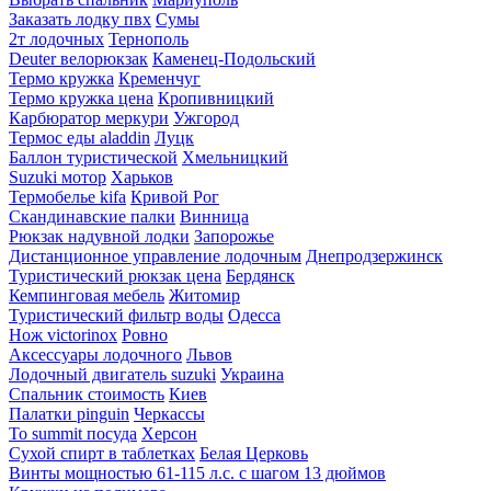
Заказать лодку пвх
Сумы
2т лодочных
Тернополь
Deuter велорюкзак
Каменец-Подольский
Термо кружка
Кременчуг
Термо кружка цена
Кропивницкий
Карбюратор меркури
Ужгород
Термос еды aladdin
Луцк
Баллон туристической
Хмельницкий
Suzuki мотор
Харьков
Термобелье kifa
Кривой Рог
Скандинавские палки
Винница
Рюкзак надувной лодки
Запорожье
Дистанционное управление лодочным
Днепродзержинск
Туристический рюкзак цена
Бердянск
Кемпинговая мебель
Житомир
Туристический фильтр воды
Одесса
Нож victorinox
Ровно
Аксессуары лодочного
Львов
Лодочный двигатель suzuki
Украина
Спальник стоимость
Киев
Палатки pinguin
Черкассы
To summit посуда
Херсон
Сухой спирт в таблетках
Белая Церковь
Винты мощностью 61-115 л.с. с шагом 13 дюймов