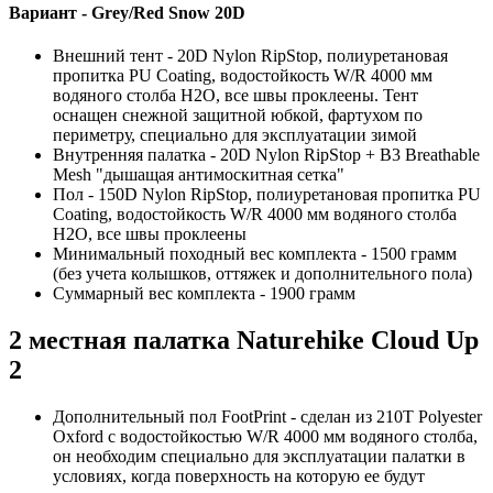
Вариант - Grey/Red Snow 20D
Внешний тент - 20D Nylon RipStop, полиуретановая
пропитка PU Coating, водостойкость W/R 4000 мм
водяного столба H2O, все швы проклеены. Тент
оснащен снежной защитной юбкой, фартухом по
периметру, специально для эксплуатации зимой
Внутренняя палатка - 20D Nylon RipStop + B3 Breathable
Mesh "дышащая антимоскитная сетка"
Пол - 150D Nylon RipStop, полиуретановая пропитка PU
Coating, водостойкость W/R 4000 мм водяного столба
H2O, все швы проклеены
Минимальный походный вес комплекта - 1500 грамм
(без учета колышков, оттяжек и дополнительного пола)
Суммарный вес комплекта - 1900 грамм
2 местная палатка Naturehike Cloud Up
2
Дополнительный пол FootPrint - сделан из 210T Polyester
Oxford с водостойкостью W/R 4000 мм водяного столба,
он необходим специально для эксплуатации палатки в
условиях, когда поверхность на которую ее будут