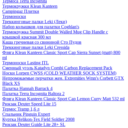
Термоса Terra Incognita
Термокружки Klean Kanteen
Campingaz Плитки
Термоноски
Треккинговые палки Leki (Леки)
Набор колышков для палатки Coghlan's
Термокружка Summit Double Walled Mug Clip Handle с
крышкой красная 300 мл
Каша гречневая со свининой Сто Пудов
Треккинговые палки Leki Cressida
Фляга Klean Kanteen Classic Sport Cap Sierra Sunset (matt) 800
ml
Термоноски Lasting ITL
Сменный уголь Katadyn Combi Carbon Replacement Pack
Носки Lorpen CWSS (COLD WEATHER SOCK SYSTEM)
Непромокаемые перчатки жен. Extremities Wmn's Corbett GTX
Black XS
Палатка Hannah Barrack 4
Палатка Terra Incognita Baltora 2
Фляга Klean Kanteen Classic Sport Cap Lemon Curry Matt 532 ml
Рюкзак Deuter Speed Lite 15
Термос Tramp 1,6 л
Спальник Pinguin Expert
Куртка Helikon-Tex Field Soldier 2008
Рюкзак Deuter Guide Lite 28+ SL