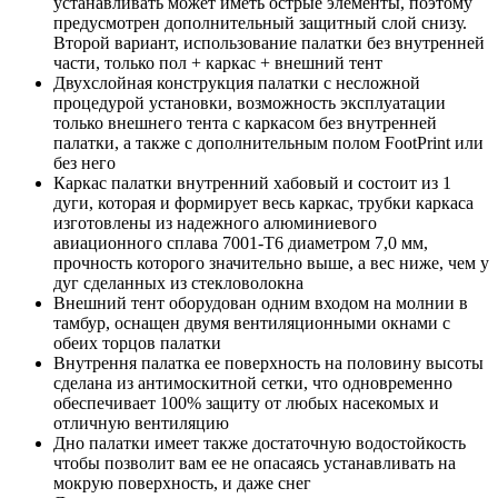
устанавливать может иметь острые элементы, поэтому
предусмотрен дополнительный защитный слой снизу.
Второй вариант, использование палатки без внутренней
части, только пол + каркас + внешний тент
Двухслойная конструкция палатки с несложной
процедурой установки, возможность эксплуатации
только внешнего тента с каркасом без внутренней
палатки, а также с дополнительным полом FootPrint или
без него
Каркас палатки внутренний хабовый и состоит из 1
дуги, которая и формирует весь каркас, трубки каркаса
изготовлены из надежного алюминиевого
авиационного сплава 7001-T6 диаметром 7,0 мм,
прочность которого значительно выше, а вес ниже, чем у
дуг сделанных из стекловолокна
Внешний тент оборудован одним входом на молнии в
тамбур, оснащен двумя вентиляционными окнами с
обеих торцов палатки
Внутрення палатка ее поверхность на половину высоты
сделана из антимоскитной сетки, что одновременно
обеспечивает 100% защиту от любых насекомых и
отличную вентиляцию
Дно палатки имеет также достаточную водостойкость
чтобы позволит вам ее не опасаясь устанавливать на
мокрую поверхность, и даже снег