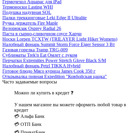
Гермочехол Aquapac для iPad
Термоноски Lasting WHI
Подушка надувная SOL
Палки треккинговые Leki Edge II Ultralite
Ручка держатель Fire Maple
Велорюкзак Osprey Radial 26
Паста в сырно-сливочном соусе Харчи
Носки Lorpen TCXTW (TRILAYER Light Hiker Womens)
Налобный фонарь Summit Storm Force Eiger Sensor 3 Вт
Газовая горелка Tramp TRG-009
Сублиматы Trek'n Eat Омлет с луком
Перчатки Extremities Power Stretch Glove Black S/M
Налобный фонарь Petzl TIKKA Hybrid
Готовое блюдо Мясо курица James Cook 350 г
Открывалка пивная Expedition "Ковбойская цацка"
Часто задаваемые вопросы
Можно ли купить в кредит ❓
У нашем магазине вы можете оформить любой товар в
кредит
💳 Альфа Банк
💳 ОТП Банк
💳 ПриватБанк