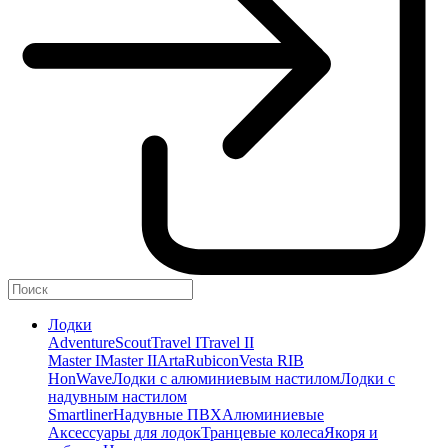
Лодки
Adventure
Scout
Travel I
Travel II
Master I
Master II
Arta
Rubicon
Vesta RIB
HonWave
Лодки с алюминиевым настилом
Лодки с
надувным настилом
Smartliner
Надувные ПВХ
Алюминиевые
Аксессуары для лодок
Транцевые колеса
Якоря и