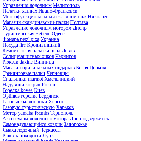
Управления лодочным
Мелитополь
Палатки ханнах
Ивано-Франковск
Многофункциональный складной нож
Николаев
Магазин скандинавские палки
Полтава
Управление лодочным мотором
Днепр
Туристическая мебель
Одесса
Фонарь petzl pixa
Украина
Посуда fire
Кропивницкий
Кемпинговая палатка цена
Львов
Солнцезащитных очков
Чернигов
Рюкзак dakine
Винница
Магазин оригинальных подарков
Белая Церковь
Трекинговые палки
Черновцы
Спальники marmot
Хмельницкий
Надувной коврик
Ровно
Горелка kovea
Киев
Optimus горелка
Бердянск
Газовые баллончики
Херсон
Газовую туристическую
Харьков
Мотор yamaha f6cmhs
Тернополь
Аксессуары лодочного мотора
Днепродзержинск
Самонадувающийся коврик
Запорожье
Ямаха лодочный
Черкассы
Рюкзак походный
Луцк