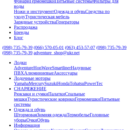
Фонари
Гермомешки
Питьевые системы
Фильтры для
воды
Ножи и инструмент
Одежда и обувь
Средства по
уходу
Туристическая мебель
Зарядные устройства
Генераторы
Распродажа
Бренды
Блог
(098) 735-79-39
(066) 570-05-01
(063) 453-57-07
(098) 735-79-39
(098) 735-79-39
adventure_shop@ukr.net
Лодки
Adventure
HonWave
Smartliner
Надувные
ПВХ
Алюминиевые
Аксессуары
Лодочные моторы
Yamaha
Mercury
Suzuki
Honda
Tohatsu
PowerTec
СНАРЯЖЕНИЕ
Рюкзаки и сумки
Палатки
Спальные
мешки
Туристические коврики
Гермомешки
Питьевые
системы
Одежда и обувь
Штормовая
Зимняя одежда
Термобелье
Головные
уборы
Очки
Обувь
Информация