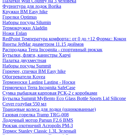
Палатки Wild Country на 3 человека
Фурнитура для лодок Borika
Кружки BM Easy hike
Горелки Optimus
Наборы посуды Silumin
Термокружки Aladdin
Ножи Enlan
RedPoint Температура комфорта:: от 0 до +12 Форма:: Кокон
Винты JetMar диаметром 11.15 дюймов
Распродажа Terra Incognita - спортивный рюкзак
Бутылки, фляги, канистры Харчі
Палатка двухместная
Наборы посуды Summit
Горючее, спички BM Easy hike
Обогреватели Kovea
Термоноски Lasting Lasting - Носки
Гермочехол Terra Incognita SafeCase
Сумка рыбацкая карповая РСК-2 с коробками
Бутылка Summit MyBento Eco Glass Bottle Sports Lid Silicone
Cover голубая 550 мл
Транцевые колеса для лодки (оцинкованные)
Газовая горелка Tramp TRG-008
Лодочный мотор Parsun F2.6 BMS
Рюкзак охотничий Acropolis РМ-3
Термос Stanley Classic 1.3L Зеленый