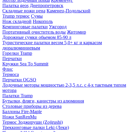
Мотор лодочный honda
Кременчуг
Палатка geos
Днепропетровск
Складные ножи цена
Каменец-Подольский
Trump термос
Сумы
Нож складной
Никополь
Кемпинговые палатки
Ужгород
Портативный очиститель воды
Житомир
Дорожные сумки обьемом 85-90 л
Туристические палатки весом 5,0+ кг и каркасом
дюралюминиевым
Горелки Tramp
Перчатки
Кружки Sea To Summit
Флис
Термоса
Перчатки OGSO
Лодочные моторы мощностью 2-3,5 л.с. с 4-х тактным типом
мотора
Палатки Tramp
Бутылки, фляги, канистры из алюминия
Столовые приборы из дерева
Баллоны Fire-Maple
Ножи SanRenMu
Термос Зоджируши (Zojirushi)
Треккинговые палки Leki (Леки)