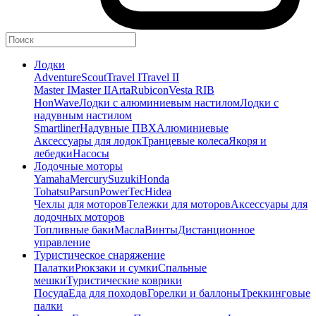
Лодки
Adventure
Scout
Travel I
Travel II
Master I
Master II
Arta
Rubicon
Vesta RIB
HonWave
Лодки с алюминиевым настилом
Лодки с
надувным настилом
Smartliner
Надувные ПВХ
Алюминиевые
Аксессуары для лодок
Транцевые колеса
Якоря и
лебедки
Насосы
Лодочные моторы
Yamaha
Mercury
Suzuki
Honda
Tohatsu
Parsun
PowerTec
Hidea
Чехлы для моторов
Тележки для моторов
Аксессуары для
лодочных моторов
Топливные баки
Масла
Винты
Дистанционное
управление
Туристическое снаряжение
Палатки
Рюкзаки и сумки
Спальные
мешки
Туристические коврики
Посуда
Еда для походов
Горелки и баллоны
Треккинговые
палки