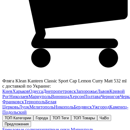
Фляга Klean Kanteen Classic Sport Cap Lemon Curry Matt 532 ml
с доставкой по Украине:
Киев
Харьков
Одесса
Днепропетровск
Запорожье
Львов
Кривой
Рог
Николаев
Мариуполь
Винница
Херсон
Полтава
Чернигов
Черк
Франковск
Тернополь
Белая
Церковь
Луцк
Мелитополь
Никополь
Бердянск
Ужгород
Каменец-
Подольский
ТОП Категории
Города
ТОП Теги
ТОП Товары
ЧаВо
Предложения
Брендовые солнцезащитные очки
Мариуполь