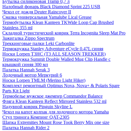
Бутылка силиконовая Tramp 0,7 л
Налобный фонарь Black Diamond Sprint 225 USB
Чехол от дождя Deuter Raincover II
Смазка универсальная Yamalube Lical Grease
Термобутылка Klean Kanteen TKWide Loop Cap Brushed
Stainless 355 ml
Складной туристический коврик Terra Incognita Sleep Mat Pro
Зажигалка Zippo Spectrum
Треккинговые палки Leki Carbonlite
Термокружка Stanley Adventure eCycle 0.47L синяя
Носки Lorpen T3HC (T3 ALL SEASON TREKKER)
Термокружка Summit Double Walled Mug Clip Handle с
крышкой синяя 300 мл
Палатка Hannah Serak 3
Лодочный мотор Меркурий 6
Носки Lorpen TMLM (Merino Light Hiker)
Комплект ремонтный Optimus Nova, Nova+ & Polaris Spare
Parts Kit Light
Термобелье мужское джемпер Commandor Balance
Фляга Klean Kanteen Reflect Mirrored Stainless 532 ml
Надувной коврик Pinguin Skyline L
Чехол на капот колпак для лодочного мотора Yamaha
Стул тринога Кемпинг QAT-2305
Шапка Extremities Mount Rose Took Berry Mix one size
Палатка Hannah Rider 2