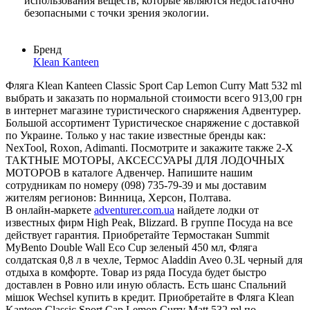
использования веществ, которые являются недостаточно
безопасными с точки зрения экологии.
Бренд
Klean Kanteen
Фляга Klean Kanteen Classic Sport Cap Lemon Curry Matt 532 ml
выбрать и заказать по нормальной стоимости всего 913,00 грн
в интернет магазине туристического снаряжения Адвентурер.
Большой ассортимент Туристическое снаряжение с доставкой
по Украине. Только у нас такие известные бренды как:
NexTool, Roxon, Adimanti. Посмотрите и закажите также 2-Х
ТАКТНЫЕ МОТОРЫ, АКСЕССУАРЫ ДЛЯ ЛОДОЧНЫХ
МОТОРОВ в каталоге Адвенчер. Напишите нашим
сотрудникам по номеру (098) 735-79-39 и мы доставим
жителям регионов: Винница, Херсон, Полтава.
В онлайн-маркете
adventurer.com.ua
найдете лодки от
известных фирм High Peak, Blizzard. В группе Посуда на все
действует гарантия. Приобретайте Термостакан Summit
MyBento Double Wall Eco Cup зеленый 450 мл, Фляга
солдатская 0,8 л в чехле, Термос Aladdin Aveo 0.3L черный для
отдыха в комфорте. Товар из ряда Посуда будет быстро
доставлен в Ровно или иную область. Есть шанс Спальний
мішок Wechsel купить в кредит. Приобретайте в Фляга Klean
Kanteen Classic Sport Cap Lemon Curry Matt 532 ml по