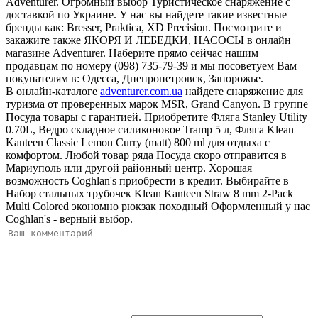
Adventurer. Огромный выбор Туристическое снаряжение с
доставкой по Украине. У нас вы найдете такие известные
бренды как: Bresser, Praktica, XD Precision. Посмотрите и
закажите также ЯКОРЯ И ЛЕБЕДКИ, НАСОСЫ в онлайн
магазине Adventurer. Наберите прямо сейчас нашим
продавцам по номеру (098) 735-79-39 и мы посоветуем Вам
покупателям в: Одесса, Днепропетровск, Запорожье.
В онлайн-каталоге
adventurer.com.ua
найдете снаряжение для
туризма от проверенных марок MSR, Grand Canyon. В группе
Посуда товары с гарантией. Приобретите Фляга Stanley Utility
0.70L, Ведро складное силиконовое Tramp 5 л, Фляга Klean
Kanteen Classic Lemon Curry (matt) 800 ml для отдыха с
комфортом. Любой товар ряда Посуда скоро отправится в
Мариуполь или другой районный центр. Хорошая
возможность Coghlan's приобрести в кредит. Выбирайте в
Набор стальных трубочек Klean Kanteen Straw 8 mm 2-Pack
Multi Colored экономно рюкзак походный Оформленный у нас
Coghlan's - верный выбор.