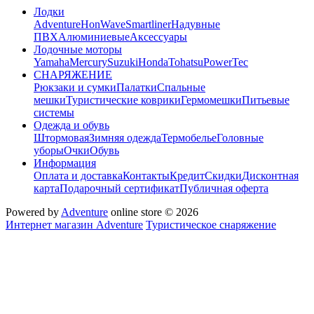
Лодки
Adventure
HonWave
Smartliner
Надувные
ПВХ
Алюминиевые
Аксессуары
Лодочные моторы
Yamaha
Mercury
Suzuki
Honda
Tohatsu
PowerTec
СНАРЯЖЕНИЕ
Рюкзаки и сумки
Палатки
Спальные
мешки
Туристические коврики
Гермомешки
Питьевые
системы
Одежда и обувь
Штормовая
Зимняя одежда
Термобелье
Головные
уборы
Очки
Обувь
Информация
Оплата и доставка
Контакты
Кредит
Скидки
Дисконтная
карта
Подарочный сертификат
Публичная оферта
Powered by
Adventure
online store © 2026
Интернет магазин Adventure
Туристическое снаряжение