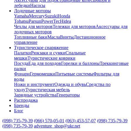
Аксессуары для лодок
Транцевые колеса
Якоря и
лебедки
Насосы
Лодочные моторы
Yamaha
Mercury
Suzuki
Honda
Tohatsu
Parsun
PowerTec
Hidea
Чехлы для моторов
Тележки для моторов
Аксессуары для
лодочных моторов
Топливные баки
Масла
Винты
Дистанционное
управление
Туристическое снаряжение
Палатки
Рюкзаки и сумки
Спальные
мешки
Туристические коврики
Посуда
Еда для походов
Горелки и баллоны
Треккинговые
палки
Фонари
Гермомешки
Питьевые системы
Фильтры для
воды
Ножи и инструмент
Одежда и обувь
Средства по
уходу
Туристическая мебель
Зарядные устройства
Генераторы
Распродажа
Бренды
Блог
(098) 735-79-39
(066) 570-05-01
(063) 453-57-07
(098) 735-79-39
(098) 735-79-39
adventure_shop@ukr.net