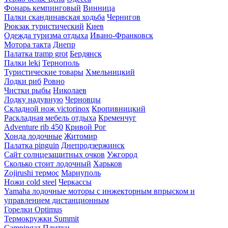
Фонарь кемпинговый
Винница
Палки скандинавская ходьба
Чернигов
Рюкзак туристический
Киев
Одежда туризма отдыха
Ивано-Франковск
Мотора такта
Днепр
Палатка tramp grot
Бердянск
Палки leki
Тернополь
Туристические товары
Хмельницкий
Лодки риб
Ровно
Чистки рыбы
Николаев
Лодку надувную
Черновцы
Складной нож victorinox
Кропивницкий
Раскладная мебель отдыха
Кременчуг
Adventure rib 450
Кривой Рог
Хонда лодочные
Житомир
Палатка pinguin
Днепродзержинск
Сайт солнцезащитных очков
Ужгород
Сколько стоит лодочный
Харьков
Zojirushi термос
Мариуполь
Ножи cold steel
Черкассы
Yamaha лодочные моторы с инжекторным впрыском и
управлением дистанционным
Горелки Optimus
Термокружки Summit
Campingaz Плитки