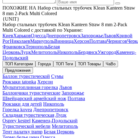
ПОХОЖИЕ НА Набор стальных трубочек Klean Kanteen Straw
8 mm 2-Pack Multi Colored
{UNIT}
Набор стальных трубочек Klean Kanteen Straw 8 mm 2-Pack
Multi Colored с доставкой по Украине:
Киев
Харьков
Одесса
Днепропетровск
Запорожье
Львов
Кривой
Рог
Николаев
Мариуполь
Винница
Херсон
Полтава
Чернигов
Черк
Франковск
Тернополь
Белая
Церковь
Луцк
Мелитополь
Никополь
Бердянск
Ужгород
Каменец-
Подольский
ТОП Категории
Города
ТОП Теги
ТОП Товары
ЧаВо
Предложения
Баллон туристической
Сумы
Рюкзаки tatonka
Херсон
Мультитопливная горелка
Львов
Баллончики туристические
Запорожье
Швейцарский армейский нож
Полтава
Рюкзаки для детей
Никополь
Горелка kovea
Днепропетровск
Складная туристическая
Луцк
Osprey kestrel
Каменец-Подольский
Туристической мебели
Мелитополь
Тент палатку tramp
Белая Церковь
Термо белье цена
Одесса