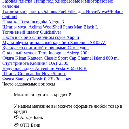
Газовая плитка Tramp под одноразовые и многоразовые
баллоны
Топливный фильтр Optimus Fuel Filter для Nova/Nova+/Polaris
Optifuel
Палатка Terra Incognita Alegra 3
Штаны муж. Aclima WoolShell Pants Man Black L
Топливный шланг Quicksilver
Паста в сырно-сливочном соусе Харчи
Мультифункциональный карабин Sanrenmu SK027Z
Кус-кус со свининой и овощами Сто Пудов
Спальный мешок Terra Incognita Asleep 200
Фляга Klean Kanteen Classic Sport Cap Channel Island 800 ml
Стул тринога Кемпинг QAT-2305
Надувная лодка Adventure Vesta V-650 RIB
Штаны Commandor Neve Sunrise
Фляга Stanley Classic 0.23L Зеленая
Часто задаваемые вопросы
Можно ли купить в кредит ❓
У нашем магазине вы можете оформить любой товар в
кредит
💳 Альфа Банк
💳 ОТП Банк