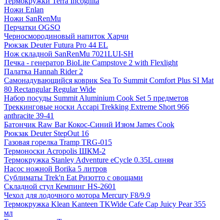
Термокружки Terra Incognita
Ножи Enlan
Ножи SanRenMu
Перчатки OGSO
Черносмородиновый напиток Харчи
Рюкзак Deuter Futura Pro 44 EL
Нож складной SanRenMu 7021LUI-SH
Печка - генератор BioLite Campstove 2 with Flexlight
Палатка Hannah Rider 2
Самонадувающийся коврик Sea To Summit Comfort Plus SI Mat
80 Rectangular Regular Wide
Набор посуды Summit Aluminium Cook Set 5 предметов
Треккинговые носки Accapi Trekking Extreme Short 966
anthracite 39-41
Батончик Raw Bar Кокос-Синий Изюм James Cook
Рюкзак Deuter StepOut 16
Газовая горелка Tramp TRG-015
Термоноски Acropolis ШКМ-2
Термокружка Stanley Adventure eCycle 0.35L синяя
Насос ножной Borika 5 литров
Сублиматы Trek'n Eat Ризотто с овощами
Складной стул Кемпинг HS-2601
Чехол для лодочного мотора Mercury F8/9.9
Термокружка Klean Kanteen TKWide Cafe Cap Juicy Pear 355
мл