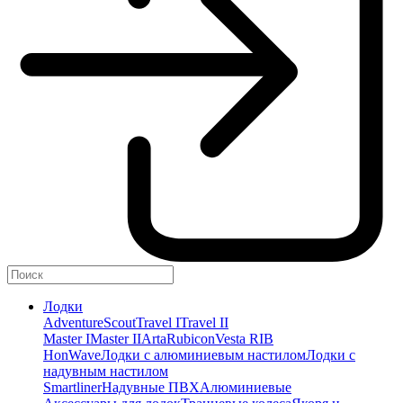
Лодки
Adventure
Scout
Travel I
Travel II
Master I
Master II
Arta
Rubicon
Vesta RIB
HonWave
Лодки с алюминиевым настилом
Лодки с
надувным настилом
Smartliner
Надувные ПВХ
Алюминиевые