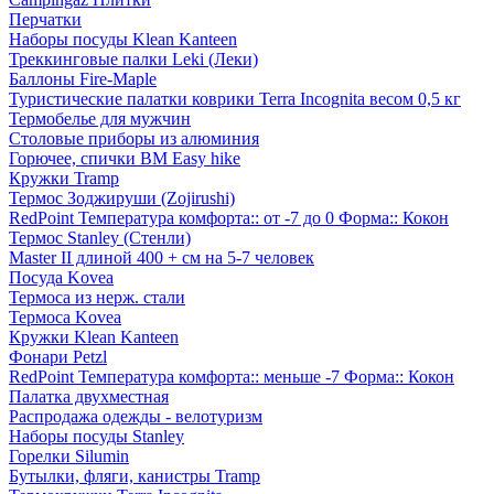
Перчатки
Наборы посуды Klean Kanteen
Треккинговые палки Leki (Леки)
Баллоны Fire-Maple
Туристические палатки коврики Terra Incognita весом 0,5 кг
Термобелье для мужчин
Столовые приборы из алюминия
Горючее, спички BM Easy hike
Кружки Tramp
Термос Зоджируши (Zojirushi)
RedPoint Температура комфорта:: от -7 до 0 Форма:: Кокон
Термос Stanley (Стенли)
Master II длиной 400 + см на 5-7 человек
Посуда Kovea
Термоса из нерж. стали
Термоса Kovea
Кружки Klean Kanteen
Фонари Petzl
RedPoint Температура комфорта:: меньше -7 Форма:: Кокон
Палатка двухместная
Распродажа одежды - велотуризм
Наборы посуды Stanley
Горелки Silumin
Бутылки, фляги, канистры Tramp