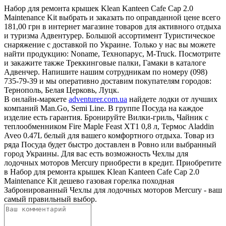
Набор для ремонта крышек Klean Kanteen Cafe Cap 2.0
Maintenance Kit выбрать и заказать по оправданной цене всего
181,00 грн в интернет магазине товаров для активного отдыха
и туризма Адвентурер. Большой ассортимент Туристическое
снаряжение с доставкой по Украине. Только у нас вы можете
найти продукцию: Noname, Технопарус, M-Truck. Посмотрите
и закажите также Треккинговые палки, Гамаки в каталоге
Адвенчер. Напишите нашим сотрудникам по номеру (098)
735-79-39 и мы оперативно доставим покупателям городов:
Тернополь, Белая Церковь, Луцк.
В онлайн-маркете
adventurer.com.ua
найдете лодки от лучших
компаний Man.Go, Semi Line. В группе Посуда на каждое
изделие есть гарантия. Бронируйте Вилки-гриль, Чайник с
теплообменником Fire Maple Feast XT1 0,8 л, Термос Aladdin
Aveo 0.47L белый для вашего комфортного отдыха. Товар из
ряда Посуда будет быстро доставлен в Ровно или выбранный
город Украины. Для вас есть возможность Чехлы для
лодочных моторов Mercury приобрести в кредит. Приобретите
в Набор для ремонта крышек Klean Kanteen Cafe Cap 2.0
Maintenance Kit дешево газовая горелка походная
Забронированный Чехлы для лодочных моторов Mercury - ваш
самый правильный выбор.