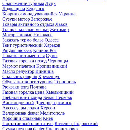
Снаряжение туризма
Луцк
Лодка цена
Бердянск
Коврик самонадувающийся
Украина
Сузуки мотор
Запорожье
Товары активного отдыха
Львов
Tramp спальные мешки
Житомир
Моторы новые
Николаев
Заказать термо белье
Одесса
Тент туристический
Харьков
Pinguin рюкзак
Кривой Рог
Палатка пятиместная
Сумы
Газовая горелка поход
Черновцы
Мармот палатки
Кропивницкий
Масло редуктор
Винница
Спальник pinguin
Кременчуг
Обувь активного туризма
Тернополь
Рюкзаки terra
Полтава
Газовая горелка цена
Хмельницкий
Гребной винт хонда
Белая Церковь
Винт лодочный
Днепродзержинск
Аксессуары лодки
Херсон
Велорюкзак deuter
Мелитополь
Хороший спальный
Киев
Портативный очиститель
Каменец-Подольский
Сумка поясная deuter
Днепропетровск