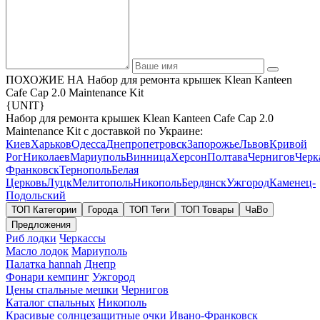
ПОХОЖИЕ НА Набор для ремонта крышек Klean Kanteen
Cafe Cap 2.0 Maintenance Kit
{UNIT}
Набор для ремонта крышек Klean Kanteen Cafe Cap 2.0
Maintenance Kit с доставкой по Украине:
Киев
Харьков
Одесса
Днепропетровск
Запорожье
Львов
Кривой
Рог
Николаев
Мариуполь
Винница
Херсон
Полтава
Чернигов
Черк
Франковск
Тернополь
Белая
Церковь
Луцк
Мелитополь
Никополь
Бердянск
Ужгород
Каменец-
Подольский
ТОП Категории
Города
ТОП Теги
ТОП Товары
ЧаВо
Предложения
Риб лодки
Черкассы
Масло лодок
Мариуполь
Палатка hannah
Днепр
Фонари кемпинг
Ужгород
Цены спальные мешки
Чернигов
Каталог спальных
Никополь
Красивые солнцезащитные очки
Ивано-Франковск