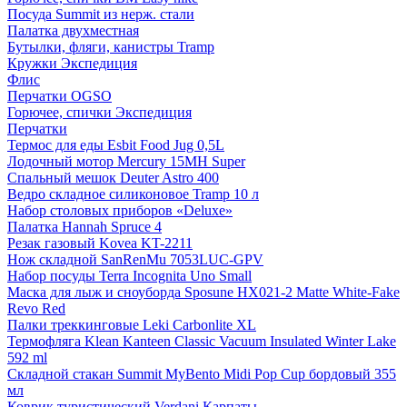
Посуда Summit из нерж. стали
Палатка двухместная
Бутылки, фляги, канистры Tramp
Кружки Экспедиция
Флис
Перчатки OGSO
Горючее, спички Экспедиция
Перчатки
Термос для еды Esbit Food Jug 0,5L
Лодочный мотор Mercury 15MH Super
Спальный мешок Deuter Astro 400
Ведро складное силиконовое Tramp 10 л
Набор столовых приборов «Deluxe»
Палатка Hannah Spruce 4
Резак газовый Kovea KT-2211
Нож складной SanRenMu 7053LUC-GPV
Набор посуды Terra Incognita Uno Small
Маска для лыж и сноуборда Sposune HX021-2 Matte White-Fake
Revo Red
Палки треккинговые Leki Carbonlite XL
Термофляга Klean Kanteen Classic Vacuum Insulated Winter Lake
592 ml
Складной стакан Summit MyBento Midi Pop Cup бордовый 355
мл
Коврик туристический Verdani Карпаты