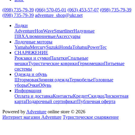
(098) 735-79-39
(066) 570-05-01
(063) 453-57-07
(098) 735-79-39
(098) 735-79-39
adventure_shop@ukr.net
Лодки
Adventure
HonWave
Smartliner
Надувные
ПВХ
Алюминиевые
Аксессуары
Лодочные моторы
Yamaha
Mercury
Suzuki
Honda
Tohatsu
PowerTec
СНАРЯЖЕНИЕ
Рюкзаки и сумки
Палатки
Спальные
мешки
Туристические коврики
Гермомешки
Питьевые
системы
Одежда и обувь
Штормовая
Зимняя одежда
Термобелье
Головные
уборы
Очки
Обувь
Информация
Оплата и доставка
Контакты
Кредит
Скидки
Дисконтная
карта
Подарочный сертификат
Публичная оферта
Powered by
Adventure
online store © 2026
Интернет магазин Adventure
Туристическое снаряжение