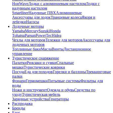
HonWave
Лодки с алюминиевым настилом
Лодки с
надувным настилом
Smartliner
Надувные ПВХ
Алюминиевые
Аксессуары для лодок
Транцевые колеса
Якоря и
лебедки
Насосы
Лодочные моторы
Yamaha
Mercury
Suzuki
Honda
Tohatsu
Parsun
PowerTec
Hidea
Чехлы для моторов
Тележки для моторов
Аксессуары для
лодочных моторов
Топливные баки
Масла
Винты
Дистанционное
управление
Туристическое снаряжение
Палатки
Рюкзаки и сумки
Спальные
мешки
Туристические коврики
Посуда
Еда для походов
Горелки и баллоны
Треккинговые
палки
Фонари
Гермомешки
Питьевые системы
Фильтры для
воды
Ножи и инструмент
Одежда и обувь
Средства по
уходу
Туристическая мебель
Зарядные устройства
Генераторы
Распродажа
Бренды
Блог