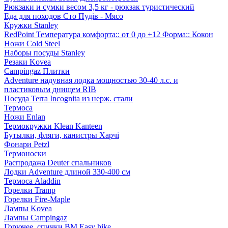
Рюкзаки и сумки весом 3,5 кг - рюкзак туристический
Еда для походов Сто Пудів - Мясо
Кружки Stanley
RedPoint Температура комфорта:: от 0 до +12 Форма:: Кокон
Ножи Cold Steel
Наборы посуды Stanley
Резаки Kovea
Campingaz Плитки
Adventure надувная лодка мощностью 30-40 л.с. и
пластиковым днищем RIB
Посуда Terra Incognita из нерж. стали
Термоса
Ножи Enlan
Термокружки Klean Kanteen
Бутылки, фляги, канистры Харчі
Фонари Petzl
Термоноски
Распродажа Deuter спальников
Лодки Adventure длиной 330-400 см
Термоса Aladdin
Горелки Tramp
Горелки Fire-Maple
Лампы Kovea
Лампы Campingaz
Горючее, спички BM Easy hike