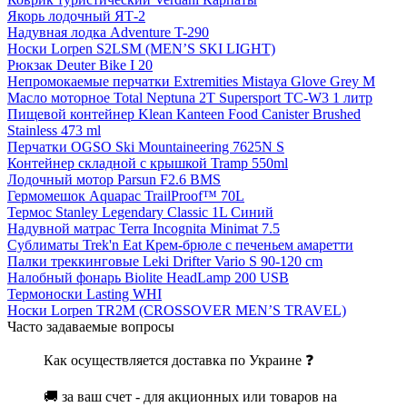
Якорь лодочный ЯТ-2
Надувная лодка Adventure T-290
Носки Lorpen S2LSM (MEN’S SKI LIGHT)
Рюкзак Deuter Bike I 20
Непромокаемые перчатки Extremities Mistaya Glove Grey M
Масло моторное Total Neptuna 2T Supersport TC-W3 1 литр
Пищевой контейнер Klean Kanteen Food Canister Brushed
Stainless 473 ml
Перчатки OGSO Ski Mountaineering 7625N S
Контейнер складной с крышкой Tramp 550ml
Лодочный мотор Parsun F2.6 BMS
Гермомешок Aquapac TrailProof™ 70L
Термос Stanley Legendary Classic 1L Синий
Надувной матрас Terra Incognita Minimat 7.5
Сублиматы Trek'n Eat Крем-брюле с печеньем амаретти
Палки треккинговые Leki Drifter Vario S 90-120 cm
Налобный фонарь Biolite HeadLamp 200 USB
Термоноски Lasting WHI
Носки Lorpen TR2M (CROSSOVER MEN’S TRAVEL)
Часто задаваемые вопросы
Как осуществляется доставка по Украине ❓
🚚 за ваш счет - для акционных или товаров на