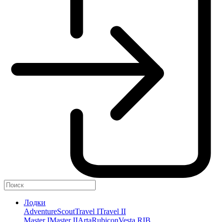
Лодки
Adventure
Scout
Travel I
Travel II
Master I
Master II
Arta
Rubicon
Vesta RIB