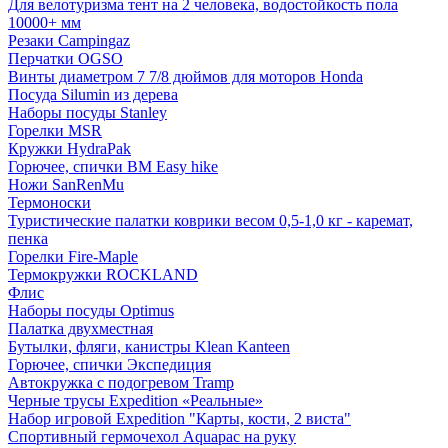
Для велотуризма тент на 2 человека, водостойкость пола
10000+ мм
Резаки Campingaz
Перчатки OGSO
Винты диаметром 7 7/8 дюймов для моторов Honda
Посуда Silumin из дерева
Наборы посуды Stanley
Горелки MSR
Кружки HydraPak
Горючее, спички BM Easy hike
Ножи SanRenMu
Термоноски
Туристические палатки коврики весом 0,5-1,0 кг - каремат,
пенка
Горелки Fire-Maple
Термокружки ROCKLAND
Флис
Наборы посуды Optimus
Палатка двухместная
Бутылки, фляги, канистры Klean Kanteen
Горючее, спички Экспедиция
Автокружка с подогревом Tramp
Черные трусы Expedition «Реальные»
Набор игровой Expedition "Карты, кости, 2 виста"
Спортивный гермочехол Aquapac на руку