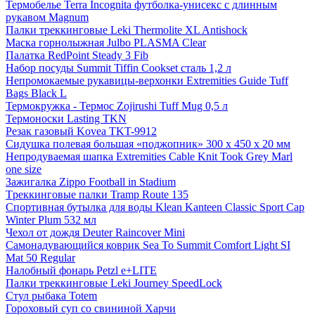
Термобелье Terra Incognita футболка-унисекс с длинным
рукавом Magnum
Палки треккинговые Leki Thermolite XL Antishock
Маска горнолыжная Julbo PLASMA Clear
Палатка RedPoint Steady 3 Fib
Набор посуды Summit Tiffin Cookset сталь 1,2 л
Непромокаемые рукавицы-верхонки Extremities Guide Tuff
Bags Black L
Термокружка - Термос Zojirushi Tuff Mug 0,5 л
Термоноски Lasting TKN
Резак газовый Kovea TKT-9912
Сидушка полевая большая «поджопник» 300 x 450 х 20 мм
Непродуваемая шапка Extremities Cable Knit Took Grey Marl
one size
Зажигалка Zippo Football in Stadium
Tреккинговые палки Tramp Route 135
Спортивная бутылка для воды Klean Kanteen Classic Sport Cap
Winter Plum 532 мл
Чехол от дождя Deuter Raincover Mini
Самонадувающийся коврик Sea To Summit Comfort Light SI
Mat 50 Regular
Налобный фонарь Petzl e+LITE
Палки треккинговые Leki Journey SpeedLock
Стул рыбака Totem
Гороховый суп со свининой Харчи