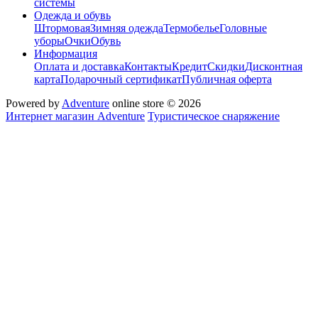
системы
Одежда и обувь
Штормовая
Зимняя одежда
Термобелье
Головные
уборы
Очки
Обувь
Информация
Оплата и доставка
Контакты
Кредит
Скидки
Дисконтная
карта
Подарочный сертификат
Публичная оферта
Powered by
Adventure
online store © 2026
Интернет магазин Adventure
Туристическое снаряжение