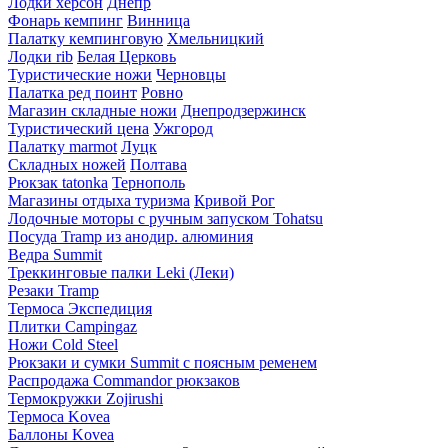
Лодки херсон
Днепр
Фонарь кемпинг
Винница
Палатку кемпинговую
Хмельницкий
Лодки rib
Белая Церковь
Туристические ножи
Черновцы
Палатка ред поинт
Ровно
Магазин складные ножи
Днепродзержинск
Туристический цена
Ужгород
Палатку marmot
Луцк
Складных ножей
Полтава
Рюкзак tatonka
Тернополь
Магазины отдыха туризма
Кривой Рог
Лодочные моторы с ручным запуском Tohatsu
Посуда Tramp из анодир. алюминия
Ведра Summit
Треккинговые палки Leki (Леки)
Резаки Tramp
Термоса Экспедиция
Плитки Campingaz
Ножи Cold Steel
Рюкзаки и сумки Summit с поясным ременем
Распродажа Commandor рюкзаков
Термокружки Zojirushi
Термоса Kovea
Баллоны Kovea