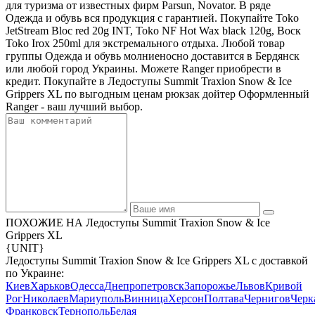
для туризма от известных фирм Parsun, Novator. В ряде
Одежда и обувь вся продукция с гарантией. Покупайте Toko
JetStream Bloc red 20g INT, Toko NF Hot Wax black 120g, Воск
Toko Irox 250ml для экстремального отдыха. Любой товар
группы Одежда и обувь молниеносно доставится в Бердянск
или любой город Украины. Можете Ranger приобрести в
кредит. Покупайте в Ледоступы Summit Traxion Snow & Ice
Grippers XL по выгодным ценам рюкзак дойтер Оформленный
Ranger - ваш лучший выбор.
ПОХОЖИЕ НА Ледоступы Summit Traxion Snow & Ice
Grippers XL
{UNIT}
Ледоступы Summit Traxion Snow & Ice Grippers XL с доставкой
по Украине:
Киев
Харьков
Одесса
Днепропетровск
Запорожье
Львов
Кривой
Рог
Николаев
Мариуполь
Винница
Херсон
Полтава
Чернигов
Черк
Франковск
Тернополь
Белая