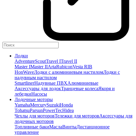
Лодки
Adventure
Scout
Travel I
Travel II
Master I
Master II
Arta
Rubicon
Vesta RIB
HonWave
Лодки с алюминиевым настилом
Лодки с
надувным настилом
Smartliner
Надувные ПВХ
Алюминиевые
Аксессуары для лодок
Транцевые колеса
Якоря и
лебедки
Насосы
Лодочные моторы
Yamaha
Mercury
Suzuki
Honda
Tohatsu
Parsun
PowerTec
Hidea
Чехлы для моторов
Тележки для моторов
Аксессуары для
лодочных моторов
Топливные баки
Масла
Винты
Дистанционное
управление