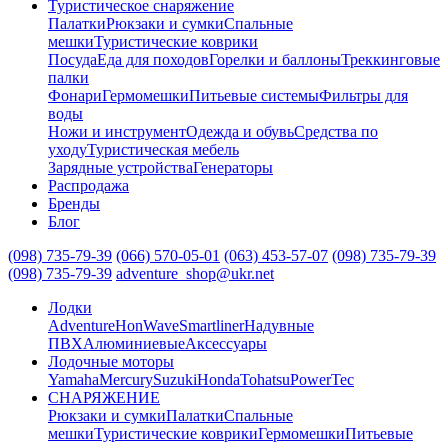
Туристическое снаряжение
Палатки
Рюкзаки и сумки
Спальные
мешки
Туристические коврики
Посуда
Еда для походов
Горелки и баллоны
Треккинговые
палки
Фонари
Гермомешки
Питьевые системы
Фильтры для
воды
Ножи и инструмент
Одежда и обувь
Средства по
уходу
Туристическая мебель
Зарядные устройства
Генераторы
Распродажа
Бренды
Блог
(098) 735-79-39
(066) 570-05-01
(063) 453-57-07
(098) 735-79-39
(098) 735-79-39
adventure_shop@ukr.net
Лодки
Adventure
HonWave
Smartliner
Надувные
ПВХ
Алюминиевые
Аксессуары
Лодочные моторы
Yamaha
Mercury
Suzuki
Honda
Tohatsu
PowerTec
СНАРЯЖЕНИЕ
Рюкзаки и сумки
Палатки
Спальные
мешки
Туристические коврики
Гермомешки
Питьевые