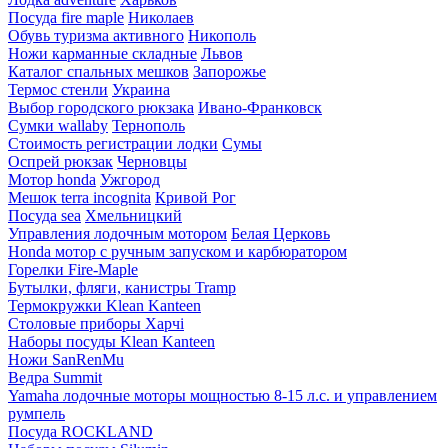
Посуда fire maple
Николаев
Обувь туризма активного
Никополь
Ножи карманные складные
Львов
Каталог спальных мешков
Запорожье
Термос стенли
Украина
Выбор городского рюкзака
Ивано-Франковск
Сумки wallaby
Тернополь
Стоимость регистрации лодки
Сумы
Оспрей рюкзак
Черновцы
Мотор honda
Ужгород
Мешок terra incognita
Кривой Рог
Посуда sea
Хмельницкий
Управления лодочным мотором
Белая Церковь
Honda мотор с ручным запуском и карбюратором
Горелки Fire-Maple
Бутылки, фляги, канистры Tramp
Термокружки Klean Kanteen
Столовые приборы Харчі
Наборы посуды Klean Kanteen
Ножи SanRenMu
Ведра Summit
Yamaha лодочные моторы мощностью 8-15 л.с. и управлением
румпель
Посуда ROCKLAND