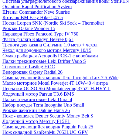
Система ультрафиолетового обеззараживания воды SteriPEN
Quantum Rapid Purification System
Штаны Commandor Neve Sunrise
Котелок BM Easy Hike 1,45 л
Носки Lorpen SNK (Nordic Ski Sock – Thermolite)
Рюкзак Dakine Wonder 15
Паракорд Fibex Paracord Type IV 750
Фляга-фильтр Katadyn BeFree 0,6 l
Тренога для казана Силумин 1,0 метр + чехол
Чехол для лодочного мотора Mercury 10/15
Сумка рыбацкая Acropolis РСК-1 с коробками
Палки треккинговые Leki Drifter Vario S
Термоноски Lasting HOC
Велорюкзак Osprey Radial 26
Самонадувающийся коврик Terra Incognita Lux 7.5 Wide
Масло моторное Motul Powerjet 4T 10W-40 4 литра
Перчатки OGSO Ski Mountaineering 3752TH-HVY L
Лодочный мотор Parsun T3.6 BMS
Палки треккинговые Leki Dural 4
Набор посуды Terra Incognita Uno Small
Рюкзак женский Dakine Hana 26
Пояс - кошелек Deuter Security Money Belt S
Лодочный мотор Mercury F15EL
Самонадувающийся коврик Pinguin Peak 25
Нож складной SanRenMu 7053LUC-GPV