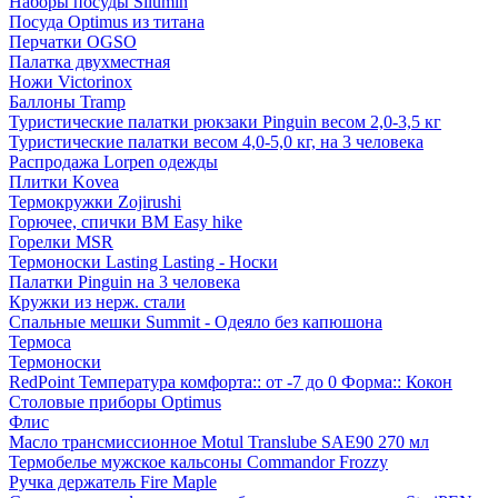
Наборы посуды Silumin
Посуда Optimus из титана
Перчатки OGSO
Палатка двухместная
Ножи Victorinox
Баллоны Tramp
Туристические палатки рюкзаки Pinguin весом 2,0-3,5 кг
Туристические палатки весом 4,0-5,0 кг, на 3 человека
Распродажа Lorpen одежды
Плитки Kovea
Термокружки Zojirushi
Горючее, спички BM Easy hike
Горелки MSR
Термоноски Lasting Lasting - Носки
Палатки Pinguin на 3 человека
Кружки из нерж. стали
Спальные мешки Summit - Одеяло без капюшона
Термоса
Термоноски
RedPoint Температура комфорта:: от -7 до 0 Форма:: Кокон
Столовые приборы Optimus
Флис
Масло трансмиссионное Motul Translube SAE90 270 мл
Термобелье мужское кальсоны Commandor Frozzy
Ручка держатель Fire Maple