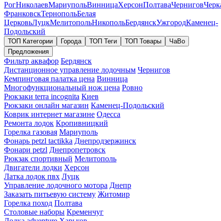
Рог
Николаев
Мариуполь
Винница
Херсон
Полтава
Чернигов
Черк
Франковск
Тернополь
Белая
Церковь
Луцк
Мелитополь
Никополь
Бердянск
Ужгород
Каменец-
Подольский
ТОП Категории
Города
ТОП Теги
ТОП Товары
ЧаВо
Предложения
Фильтр аквафор
Бердянск
Дистанционное управление лодочным
Чернигов
Кемпинговая палатка цена
Винница
Многофункциональный нож цена
Ровно
Рюкзаки terra incognita
Киев
Рюкзаки онлайн магазин
Каменец-Подольский
Коврик интернет магазине
Одесса
Ремонта лодок
Кропивницкий
Горелка газовая
Мариуполь
Фонарь petzl tactikka
Днепродзержинск
Фонари petzl
Днепропетровск
Рюкзак спортивный
Мелитополь
Двигатели лодки
Херсон
Латка лодок пвх
Луцк
Управление лодочного мотора
Днепр
Заказать питьевую систему
Житомир
Горелка поход
Полтава
Столовые наборы
Кременчуг
Лодка adventure
Харьков