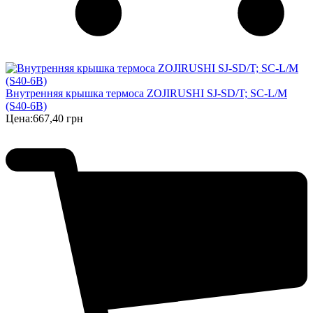
Внутренняя крышка термоса ZOJIRUSHI SJ-SD/T; SC-L/M
(S40-6B)
Цена:
667,40 грн