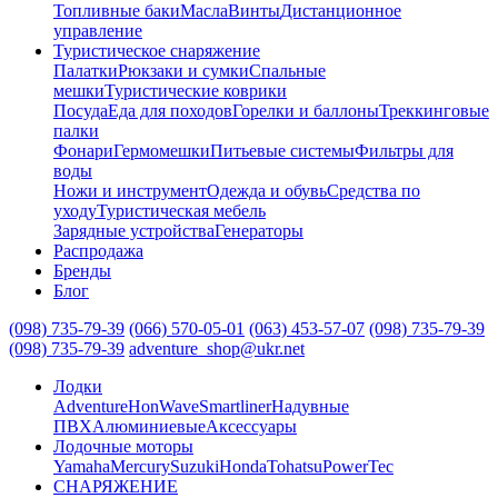
Топливные баки
Масла
Винты
Дистанционное
управление
Туристическое снаряжение
Палатки
Рюкзаки и сумки
Спальные
мешки
Туристические коврики
Посуда
Еда для походов
Горелки и баллоны
Треккинговые
палки
Фонари
Гермомешки
Питьевые системы
Фильтры для
воды
Ножи и инструмент
Одежда и обувь
Средства по
уходу
Туристическая мебель
Зарядные устройства
Генераторы
Распродажа
Бренды
Блог
(098) 735-79-39
(066) 570-05-01
(063) 453-57-07
(098) 735-79-39
(098) 735-79-39
adventure_shop@ukr.net
Лодки
Adventure
HonWave
Smartliner
Надувные
ПВХ
Алюминиевые
Аксессуары
Лодочные моторы
Yamaha
Mercury
Suzuki
Honda
Tohatsu
PowerTec
СНАРЯЖЕНИЕ