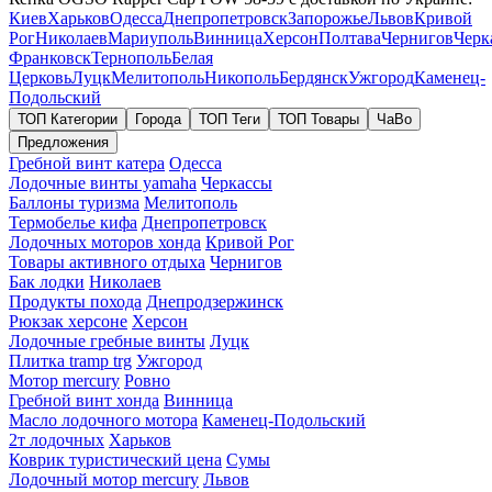
Киев
Харьков
Одесса
Днепропетровск
Запорожье
Львов
Кривой
Рог
Николаев
Мариуполь
Винница
Херсон
Полтава
Чернигов
Черк
Франковск
Тернополь
Белая
Церковь
Луцк
Мелитополь
Никополь
Бердянск
Ужгород
Каменец-
Подольский
ТОП Категории
Города
ТОП Теги
ТОП Товары
ЧаВо
Предложения
Гребной винт катера
Одесса
Лодочные винты yamaha
Черкассы
Баллоны туризма
Мелитополь
Термобелье кифа
Днепропетровск
Лодочных моторов хонда
Кривой Рог
Товары активного отдыха
Чернигов
Бак лодки
Николаев
Продукты похода
Днепродзержинск
Рюкзак херсоне
Херсон
Лодочные гребные винты
Луцк
Плитка tramp trg
Ужгород
Мотор mercury
Ровно
Гребной винт хонда
Винница
Масло лодочного мотора
Каменец-Подольский
2т лодочных
Харьков
Коврик туристический цена
Сумы
Лодочный мотор mercury
Львов