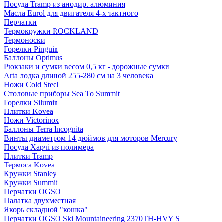
Посуда Tramp из анодир. алюминия
Масла Eurol для двигателя 4-х тактного
Перчатки
Термокружки ROCKLAND
Термоноски
Горелки Pinguin
Баллоны Optimus
Рюкзаки и сумки весом 0,5 кг - дорожные сумки
Arta лодка длиной 255-280 см на 3 человека
Ножи Cold Steel
Столовые приборы Sea To Summit
Горелки Silumin
Плитки Kovea
Ножи Victorinox
Баллоны Terra Incognita
Винты диаметром 14 дюймов для моторов Mercury
Посуда Харчі из полимера
Плитки Tramp
Термоса Kovea
Кружки Stanley
Кружки Summit
Перчатки OGSO
Палатка двухместная
Якорь складной "кошка"
Перчатки OGSO Ski Mountaineering 2370TH-HVY S