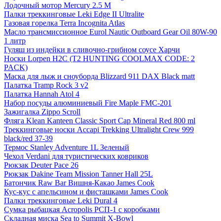
Лодочный мотор Mercury 2.5 M
Палки треккинговые Leki Edge II Ultralite
Газовая горелка Terra Incognita Atlas
Масло трансмиссионное Eurol Nautic Outboard Gear Oil 80W-90
1 литр
Гуляш из индейки в сливочно-грибном соусе Харчи
Носки Lorpen H2C (T2 HUNTING COOLMAX CODE: 2
PACK)
Маска для лыж и сноуборда Blizzard 911 DAX Black matt
Палатка Tramp Rock 3 v2
Палатка Hannah Atol 4
Набор посуды алюминиевый Fire Maple FMC-201
Зажигалка Zippo Scroll
Фляга Klean Kanteen Classic Sport Cap Mineral Red 800 ml
Треккинговые носки Accapi Trekking Ultralight Crew 999
black/red 37-39
Термос Stanley Adventure 1L Зеленый
Чехол Verdani для туристических ковриков
Рюкзак Deuter Pace 26
Рюкзак Dakine Team Mission Tanner Hall 25L
Батончик Raw Bar Вишня-Какао James Cook
Кус-кус с апельсином и фисташками James Cook
Палки треккинговые Leki Dural 4
Сумка рыбацкая Acropolis РСП-1 с коробками
Складная миска Sea to Summit X-Bowl