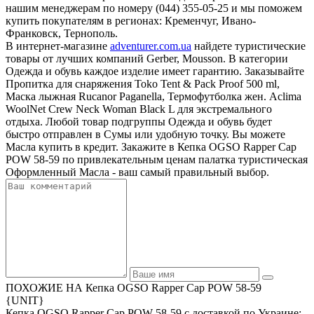
нашим менеджерам по номеру (044) 355-05-25 и мы поможем
купить покупателям в регионах: Кременчуг, Ивано-
Франковск, Тернополь.
В интернет-магазине
adventurer.com.ua
найдете туристические
товары от лучших компаний Gerber, Mousson. В категории
Одежда и обувь каждое изделие имеет гарантию. Заказывайте
Пропитка для снаряжения Toko Tent & Pack Proof 500 ml,
Маска лыжная Rucanor Paganella, Термофутболка жен. Aclima
WoolNet Crew Neck Woman Black L для экстремального
отдыха. Любой товар подгруппы Одежда и обувь будет
быстро отправлен в Сумы или удобную точку. Вы можете
Масла купить в кредит. Закажите в Кепка OGSO Rapper Cap
POW 58-59 по привлекательным ценам палатка туристическая
Оформленный Масла - ваш самый правильный выбор.
ПОХОЖИЕ НА Кепка OGSO Rapper Cap POW 58-59
{UNIT}
Кепка OGSO Rapper Cap POW 58-59 с доставкой по Украине: