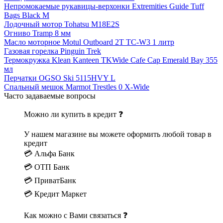
Непромокаемые рукавицы-верхонки Extremities Guide Tuff
Bags Black M
Лодочный мотор Tohatsu M18Е2S
Огниво Tramp 8 мм
Масло моторное Motul Outboard 2T TC-W3 1 литр
Газовая горелка Pinguin Trek
Термокружка Klean Kanteen TKWide Cafe Cap Emerald Bay 355
мл
Перчатки OGSO Ski 5115HVY L
Спальный мешок Marmot Trestles 0 X-Wide
Часто задаваемые вопросы
Можно ли купить в кредит ❓
У нашем магазине вы можете оформить любой товар в
кредит
💳 Альфа Банк
💳 ОТП Банк
💳 ПриватБанк
💳 Кредит Маркет
Как можно с Вами связаться ❓