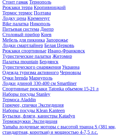
Стоит гамак
Тернополь
Рюкзаки терра
Кропивницкий
Термос термос
Полтава
Лодку цена
Кременчуг
Bike палатка
Никополь
Питьевая система
Днепр
Столовый прибор
Киев
Мебель для пикника
Запорожье
Лодки смартлайнер
Белая Церковь
Рюкзаки спортивные
Ивано-Франковск
Туристические палатки
Житомир
Палатка mountain
Бердянск
Туристического снаряжения
Украина
Одежда туризма активного
Черновцы
Очки brenda
Мариуполь
Лодки длиной 330-400 см Smartliner
Спортивные рюкзаки Tatonka обьемом 15-21 л
Наборы посуды Stanley
Термоса Aladdin
Горючее, спички Экспедиция
Наборы посуды Klean Kanteen
Бутылки, фляги, канистры Katadyn
Термокружки Экспедиция
Yamaha лодочные моторы с высотой транца S (381 мм,
стандартная, короткая) и мощностью 4-7,5 л.с.