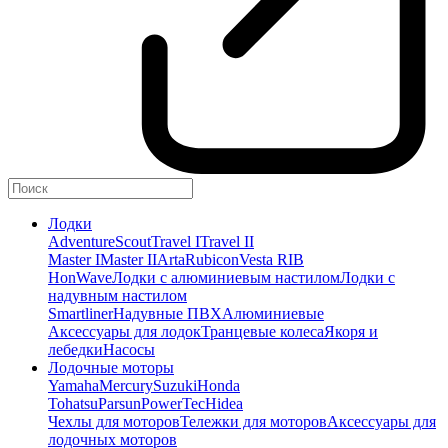
Лодки
Adventure
Scout
Travel I
Travel II
Master I
Master II
Arta
Rubicon
Vesta RIB
HonWave
Лодки с алюминиевым настилом
Лодки с
надувным настилом
Smartliner
Надувные ПВХ
Алюминиевые
Аксессуары для лодок
Транцевые колеса
Якоря и
лебедки
Насосы
Лодочные моторы
Yamaha
Mercury
Suzuki
Honda
Tohatsu
Parsun
PowerTec
Hidea
Чехлы для моторов
Тележки для моторов
Аксессуары для
лодочных моторов