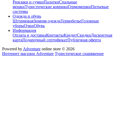
Рюкзаки и сумки
Палатки
Спальные
мешки
Туристические коврики
Гермомешки
Питьевые
системы
Одежда и обувь
Штормовая
Зимняя одежда
Термобелье
Головные
уборы
Очки
Обувь
Информация
Оплата и доставка
Контакты
Кредит
Скидки
Дисконтная
карта
Подарочный сертификат
Публичная оферта
Powered by
Adventure
online store © 2026
Интернет магазин Adventure
Туристическое снаряжение