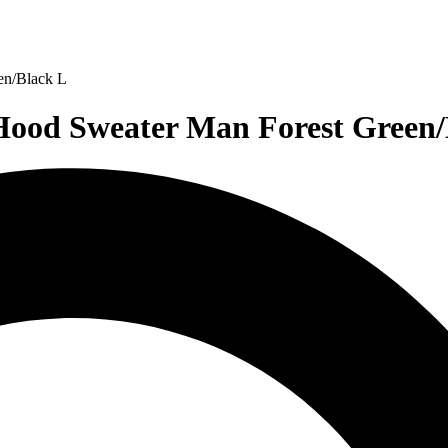
en/Black L
od Sweater Man Forest Green/B