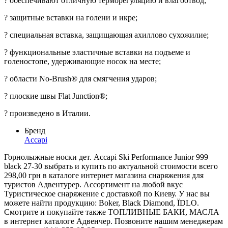
? обеспечивают отличную терморегуляцию и влагоотвод;
? защитные вставки на голени и икре;
? специальная вставка, защищающая ахиллово сухожилие;
? функциональные эластичные вставки на подъеме и
голеностопе, удерживающие носок на месте;
? области No-Brush® для смягчения ударов;
? плоские швы Flat Junction®;
? произведено в Италии.
Бренд
Accapi
Горнолыжные носки дет. Accapi Ski Performance Junior 999
black 27-30 выбрать и купить по актуальной стоимости всего
298,00 грн в каталоге интернет магазина снаряжения для
туристов Адвентурер. Ассортимент на любой вкус
Туристическое снаряжение с доставкой по Киеву. У нас вы
можете найти продукцию: Boker, Black Diamond, ЇDLO.
Смотрите и покупайте также ТОПЛИВНЫЕ БАКИ, МАСЛА
в интернет каталоге Адвенчер. Позвоните нашим менеджерам