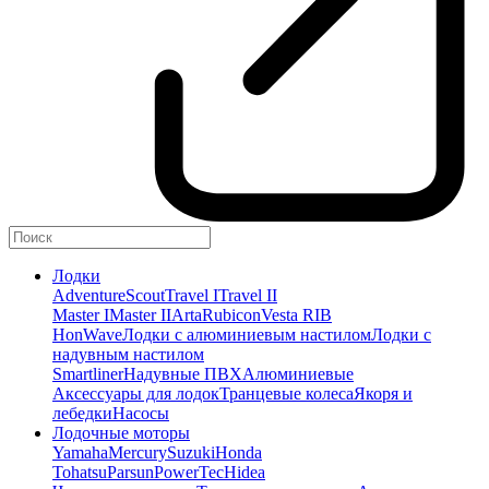
Лодки
Adventure
Scout
Travel I
Travel II
Master I
Master II
Arta
Rubicon
Vesta RIB
HonWave
Лодки с алюминиевым настилом
Лодки с
надувным настилом
Smartliner
Надувные ПВХ
Алюминиевые
Аксессуары для лодок
Транцевые колеса
Якоря и
лебедки
Насосы
Лодочные моторы
Yamaha
Mercury
Suzuki
Honda
Tohatsu
Parsun
PowerTec
Hidea