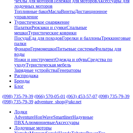
Чехлы для моторов
Тележки для моторов
Аксессуары для
лодочных моторов
Топливные баки
Масла
Винты
Дистанционное
управление
Туристическое снаряжение
Палатки
Рюкзаки и сумки
Спальные
мешки
Туристические коврики
Посуда
Еда для походов
Горелки и баллоны
Треккинговые
палки
Фонари
Гермомешки
Питьевые системы
Фильтры для
воды
Ножи и инструмент
Одежда и обувь
Средства по
уходу
Туристическая мебель
Зарядные устройства
Генераторы
Распродажа
Бренды
Блог
(098) 735-79-39
(066) 570-05-01
(063) 453-57-07
(098) 735-79-39
(098) 735-79-39
adventure_shop@ukr.net
Лодки
Adventure
HonWave
Smartliner
Надувные
ПВХ
Алюминиевые
Аксессуары
Лодочные моторы