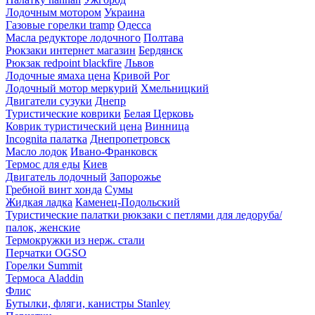
Лодочным мотором
Украина
Газовые горелки tramp
Одесса
Масла редукторе лодочного
Полтава
Рюкзаки интернет магазин
Бердянск
Рюкзак redpoint blackfire
Львов
Лодочные ямаха цена
Кривой Рог
Лодочный мотор меркурий
Хмельницкий
Двигатели сузуки
Днепр
Туристические коврики
Белая Церковь
Коврик туристический цена
Винница
Incognita палатка
Днепропетровск
Масло лодок
Ивано-Франковск
Термос для еды
Киев
Двигатель лодочный
Запорожье
Гребной винт хонда
Сумы
Жидкая ладка
Каменец-Подольский
Туристические палатки рюкзаки с петлями для ледоруба/
палок, женские
Термокружки из нерж. стали
Перчатки OGSO
Горелки Summit
Термоса Aladdin
Флис
Бутылки, фляги, канистры Stanley