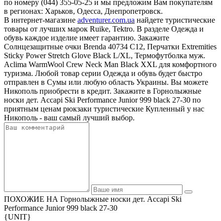
по номеру (044) 355-05-25 и мы предложим Вам покупателям
в регионах: Харьков, Одесса, Днепропетровск.
В интернет-магазине
adventurer.com.ua
найдете туристические
товары от лучших марок Ruike, Tektro. В разделе Одежда и
обувь каждое изделие имеет гарантию. Закажите
Солнцезащитные очки Brenda 40734 C12, Перчатки Extremities
Sticky Power Stretch Glove Black L/XL, Термофутболка муж.
Aclima WarmWool Crew Neck Man Black XXL для комфортного
туризма. Любой товар серии Одежда и обувь будет быстро
отправлен в Сумы или любую область Украины. Вы можете
Никополь приобрести в кредит. Закажите в Горнолыжные
носки дет. Accapi Ski Performance Junior 999 black 27-30 по
приятным ценам рюкзаки туристические Купленный у нас
Никополь - ваш самый лучший выбор.
ПОХОЖИЕ НА Горнолыжные носки дет. Accapi Ski
Performance Junior 999 black 27-30
{UNIT}