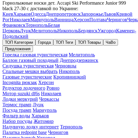
Горнолыжные носки дет. Accapi Ski Performance Junior 999
black 27-30 с доставкой по Украине:
Киев
Харьков
Одесса
Днепропетровск
Запорожье
Львов
Кривой
Рог
Николаев
Мариуполь
Винница
Херсон
Полтава
Чернигов
Черк
Франковск
Тернополь
Белая
Церковь
Луцк
Мелитополь
Никополь
Бердянск
Ужгород
Каменец-
Подольский
ТОП Категории
Города
ТОП Теги
ТОП Товары
ЧаВо
Предложения
Горелка газовая туристическая
Мелитополь
Баллон газовый походный
Днепродзержинск
Сидушка туристическая
Черновцы
Спальные мешки выбрать
Никополь
Газовые туристические
Кропивницкий
Incognita рюкзак
Херсон
Редуктор лодочного
Ровно
Мотор suzuki df6s
Николаев
Лодки меркурий
Черкассы
Термос трамп
Луцк
Посуда трамп
Мариуполь
Фильтр воды
Харьков
Набор посуды
Житомир
Надувную лодку интернет
Тернополь
Палатка redpoint base
Чернигов
Палатку hannah
Ужгород