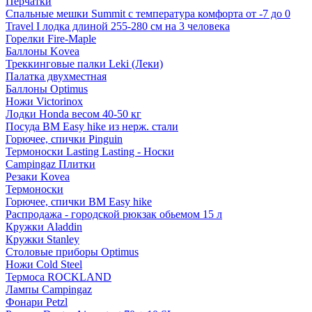
Перчатки
Спальные мешки Summit с температура комфорта от -7 до 0
Travel I лодка длиной 255-280 см на 3 человека
Горелки Fire-Maple
Баллоны Kovea
Треккинговые палки Leki (Леки)
Палатка двухместная
Баллоны Optimus
Ножи Victorinox
Лодки Honda весом 40-50 кг
Посуда BM Easy hike из нерж. стали
Горючее, спички Pinguin
Термоноски Lasting Lasting - Носки
Campingaz Плитки
Резаки Kovea
Термоноски
Горючее, спички BM Easy hike
Распродажа - городской рюкзак обьемом 15 л
Кружки Aladdin
Кружки Stanley
Столовые приборы Optimus
Ножи Cold Steel
Термоса ROCKLAND
Лампы Campingaz
Фонари Petzl