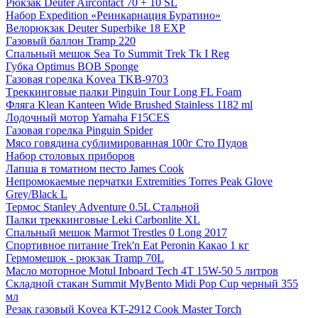
Рюкзак Deuter Aircontact 70 + 10 SL
Набор Expedition «Реинкарнация Буратино»
Велорюкзак Deuter Superbike 18 EXP
Газовый баллон Tramp 220
Спальный мешок Sea To Summit Trek Tk I Reg
Губка Optimus BOB Sponge
Газовая горелка Kovea TKB-9703
Tреккинговые палки Pinguin Tour Long FL Foam
Фляга Klean Kanteen Wide Brushed Stainless 1182 ml
Лодочный мотор Yamaha F15CES
Газовая горелка Pinguin Spider
Мясо говядина сублимированная 100г Сто Пудов
Набор столовых приборов
Лапша в томатном песто James Cook
Непромокаемые перчатки Extremities Torres Peak Glove
Grey/Black L
Термос Stanley Adventure 0.5L Стальной
Палки треккинговые Leki Carbonlite XL
Спальный мешок Marmot Trestles 0 Long 2017
Спортивное питание Trek'n Eat Peronin Какао 1 кг
Гермомешок - рюкзак Tramp 70L
Масло моторное Motul Inboard Tech 4T 15W-50 5 литров
Складной стакан Summit MyBento Midi Pop Cup черный 355
мл
Резак газовый Kovea KT-2912 Cook Master Torch