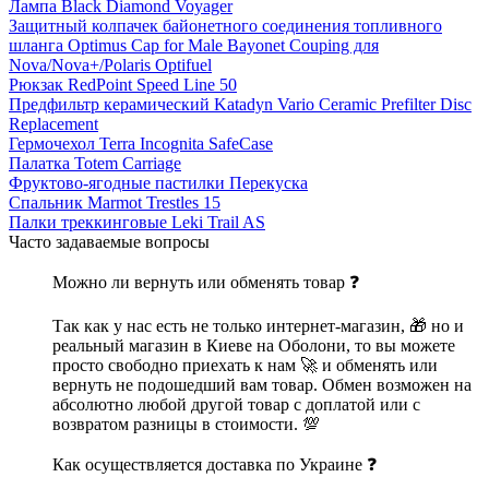
Лампа Black Diamond Voyager
Защитный колпачек байонетного соединения топливного
шланга Optimus Cap for Male Bayonet Couping для
Nova/Nova+/Polaris Optifuel
Рюкзак RedPoint Speed Line 50
Предфильтр керамический Katadyn Vario Ceramic Prefilter Disc
Replacement
Гермочехол Terra Incognita SafeCase
Палатка Totem Carriage
Фруктово-ягодные пастилки Перекуска
Спальник Marmot Trestles 15
Палки треккинговые Leki Trail AS
Часто задаваемые вопросы
Можно ли вернуть или обменять товар ❓
Так как у нас есть не только интернет-магазин, 🎁 но и
реальный магазин в Киеве на Оболони, то вы можете
просто свободно приехать к нам 🚀 и обменять или
вернуть не подошедший вам товар. Обмен возможен на
абсолютно любой другой товар с доплатой или с
возвратом разницы в стоимости. 💯
Как осуществляется доставка по Украине ❓