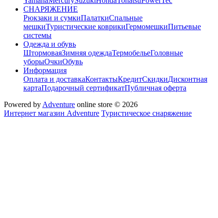
Yamaha
Mercury
Suzuki
Honda
Tohatsu
PowerTec
СНАРЯЖЕНИЕ
Рюкзаки и сумки
Палатки
Спальные
мешки
Туристические коврики
Гермомешки
Питьевые
системы
Одежда и обувь
Штормовая
Зимняя одежда
Термобелье
Головные
уборы
Очки
Обувь
Информация
Оплата и доставка
Контакты
Кредит
Скидки
Дисконтная
карта
Подарочный сертификат
Публичная оферта
Powered by
Adventure
online store © 2026
Интернет магазин Adventure
Туристическое снаряжение