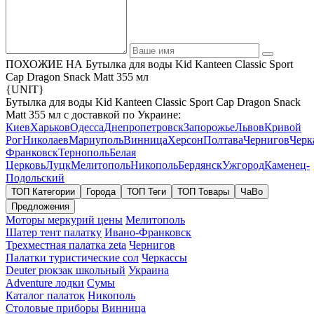
ПОХОЖИЕ НА Бутылка для воды Kid Kanteen Classic Sport
Cap Dragon Snack Matt 355 мл
{UNIT}
Бутылка для воды Kid Kanteen Classic Sport Cap Dragon Snack
Matt 355 мл с доставкой по Украине:
Киев
Харьков
Одесса
Днепропетровск
Запорожье
Львов
Кривой
Рог
Николаев
Мариуполь
Винница
Херсон
Полтава
Чернигов
Черк
Франковск
Тернополь
Белая
Церковь
Луцк
Мелитополь
Никополь
Бердянск
Ужгород
Каменец-
Подольский
ТОП Категории
Города
ТОП Теги
ТОП Товары
ЧаВо
Предложения
Моторы меркурий цены
Мелитополь
Шатер тент палатку
Ивано-Франковск
Трехместная палатка zeta
Чернигов
Палатки туристические сол
Черкассы
Deuter рюкзак школьный
Украина
Adventure лодки
Сумы
Каталог палаток
Никополь
Столовые приборы
Винница