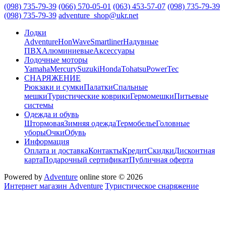
(098) 735-79-39
(066) 570-05-01
(063) 453-57-07
(098) 735-79-39
(098) 735-79-39
adventure_shop@ukr.net
Лодки
Adventure
HonWave
Smartliner
Надувные
ПВХ
Алюминиевые
Аксессуары
Лодочные моторы
Yamaha
Mercury
Suzuki
Honda
Tohatsu
PowerTec
СНАРЯЖЕНИЕ
Рюкзаки и сумки
Палатки
Спальные
мешки
Туристические коврики
Гермомешки
Питьевые
системы
Одежда и обувь
Штормовая
Зимняя одежда
Термобелье
Головные
уборы
Очки
Обувь
Информация
Оплата и доставка
Контакты
Кредит
Скидки
Дисконтная
карта
Подарочный сертификат
Публичная оферта
Powered by
Adventure
online store © 2026
Интернет магазин Adventure
Туристическое снаряжение