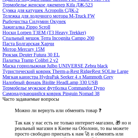
Термобелье женское джемпер Kifa ДЖ-523
Сумка для катушек Acropolis СДК-2
Тележка для лодочного мотора M-Truck FW
Рыбочистка Силумин Окунек
Зажигалка Zippo Scroll
Носки Lorpen T3EM (T3 Heavy Trekker)
Спальный мешок Terra Incognita Campo 200
Паста Болгарская Харчи
Мотор Mercury 15M
Рюкзак Deuter Futura 30 EL
Палатка Tramp Colibri 2 v2
Маска горнолыжная Julbo UNIVERSE Zebra black
Туристический коврик Therm-a-Rest RidgeRest SOLite Large
Мягкая канистра HydraPak Seeker 4 л Mammoth Grey
Налобный фонарь Biolite HeadLamp 330 USB
Термобелье мужское футболка Commandor Dyno
Самонадувающийся коврик Pinguin Nomad 38
Часто задаваемые вопросы
Можно ли вернуть или обменять товар ❓
Так как у нас есть не только интернет-магазин, 🎁 но и
реальный магазин в Киеве на Оболони, то вы можете
просто свободно приехать к нам 🚀 и обменять или