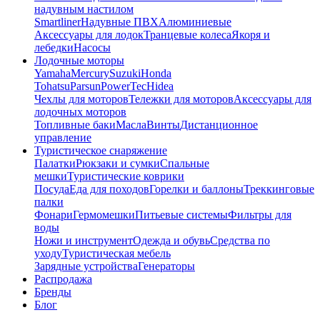
надувным настилом
Smartliner
Надувные ПВХ
Алюминиевые
Аксессуары для лодок
Транцевые колеса
Якоря и
лебедки
Насосы
Лодочные моторы
Yamaha
Mercury
Suzuki
Honda
Tohatsu
Parsun
PowerTec
Hidea
Чехлы для моторов
Тележки для моторов
Аксессуары для
лодочных моторов
Топливные баки
Масла
Винты
Дистанционное
управление
Туристическое снаряжение
Палатки
Рюкзаки и сумки
Спальные
мешки
Туристические коврики
Посуда
Еда для походов
Горелки и баллоны
Треккинговые
палки
Фонари
Гермомешки
Питьевые системы
Фильтры для
воды
Ножи и инструмент
Одежда и обувь
Средства по
уходу
Туристическая мебель
Зарядные устройства
Генераторы
Распродажа
Бренды
Блог