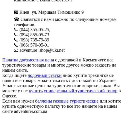
🛍 Киев, ул. Маршала Тимошенко 9
☎ Связаться с нами можно по следующим номерам
телефонов:
📞 (044) 355-05-25,
📞 (094) 855-05-73
📞 (098) 735-79-39
📞 (066) 570-05-01
📧 adventure_shop@ukr.net
Палатка двухместная цена
с доставкой в Кременчуге все
туристические товары и многое другое можно заказать на
нашем сайте.
Когда ищете
лодочный сузуки
либо купить трекинговые
палки все товары можно заказать с доставкой по Украине
У нас выгодные цены на туристические коврики, также Вы
можете у нас
купить универсальный туристический топор
в
Одессе.
Если вам нужен
баллоны газовые туристические
или хотите
купить одноместную палатку то все это найдете на нашем
сайте adventurer.com.ua