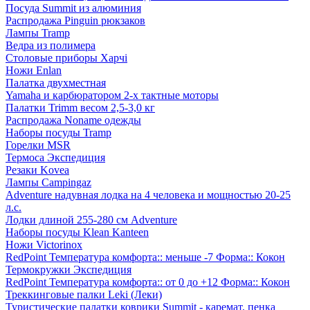
Посуда Summit из алюминия
Распродажа Pinguin рюкзаков
Лампы Tramp
Ведра из полимера
Столовые приборы Харчі
Ножи Enlan
Палатка двухместная
Yamaha и карбюратором 2-х тактные моторы
Палатки Trimm весом 2,5-3,0 кг
Распродажа Noname одежды
Наборы посуды Tramp
Горелки MSR
Термоса Экспедиция
Резаки Kovea
Лампы Campingaz
Adventure надувная лодка на 4 человека и мощностью 20-25
л.с.
Лодки длиной 255-280 см Adventure
Наборы посуды Klean Kanteen
Ножи Victorinox
RedPoint Температура комфорта:: меньше -7 Форма:: Кокон
Термокружки Экспедиция
RedPoint Температура комфорта:: от 0 до +12 Форма:: Кокон
Треккинговые палки Leki (Леки)
Туристические палатки коврики Summit - каремат, пенка