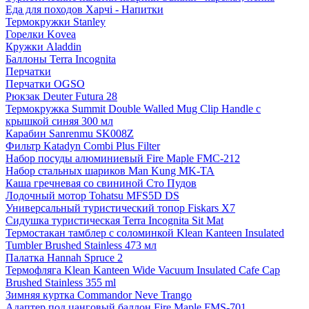
Еда для походов Харчі - Напитки
Термокружки Stanley
Горелки Kovea
Кружки Aladdin
Баллоны Terra Incognita
Перчатки
Перчатки OGSO
Рюкзак Deuter Futura 28
Термокружка Summit Double Walled Mug Clip Handle с
крышкой синяя 300 мл
Карабин Sanrenmu SK008Z
Фильтр Katadyn Combi Plus Filter
Набор посуды алюминиевый Fire Maple FMC-212
Набор стальных шариков Man Kung MK-TA
Каша гречневая со свининой Сто Пудов
Лодочный мотор Tohatsu MFS5D DS
Универсальный туристический топор Fiskars X7
Сидушка туристическая Terra Incognita Sit Mat
Термостакан тамблер с соломинкой Klean Kanteen Insulated
Tumbler Brushed Stainless 473 мл
Палатка Hannah Spruce 2
Термофляга Klean Kanteen Wide Vacuum Insulated Cafe Cap
Brushed Stainless 355 ml
Зимняя куртка Commandor Neve Trango
Адаптер под цанговый баллон Fire Maple FMS-701