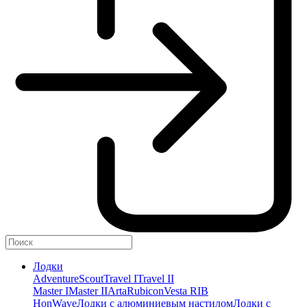
Лодки
Adventure
Scout
Travel I
Travel II
Master I
Master II
Arta
Rubicon
Vesta RIB
HonWave
Лодки с алюминиевым настилом
Лодки с