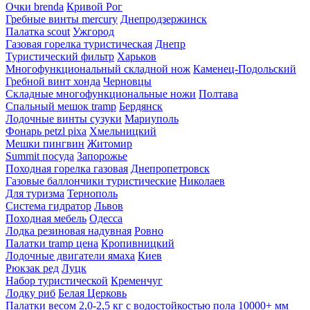
Очки brenda
Кривой Рог
Гребные винты mercury
Днепродзержинск
Палатка scout
Ужгород
Газовая горелка туристическая
Днепр
Туристический фильтр
Харьков
Многофункциональный складной нож
Каменец-Подольский
Гребной винт хонда
Черновцы
Складные многофункциональные ножи
Полтава
Спальный мешок tramp
Бердянск
Лодочные винты сузуки
Мариуполь
Фонарь petzl pixa
Хмельницкий
Мешки пингвин
Житомир
Summit посуда
Запорожье
Походная горелка газовая
Днепропетровск
Газовые баллончики туристические
Николаев
Для туризма
Тернополь
Система гидратор
Львов
Походная мебель
Одесса
Лодка резиновая надувная
Ровно
Палатки tramp цена
Кропивницкий
Лодочные двигатели ямаха
Киев
Рюкзак ред
Луцк
Набор туристической
Кременчуг
Лодку риб
Белая Церковь
Палатки весом 2,0-2,5 кг с водостойкостью пола 10000+ мм