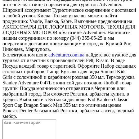
интернет магазине снаряжения для туристов Adventurer.
Широкий ассортимент Туристическое снаряжение с доставкой
в любой уголок Киева. Только у нас вы можете найти
продукцию: Vaude, Barska, Sabre. Выгодные предложения на
АКСЕССУАРЫ ДЛЯ ЛОДОЧНЫХ МОТОРОВ, ЧЕХЛЫ ДЛЯ
ЛОДОЧНЫХ МОТОРОВ в магазине Adventurer. Напишите
нашим сотрудникам по номеру (044) 355-05-25 и мы
оперативно доставим проживающим в городах: Кривой Рог,
Николаев, Мариуполь.
В электронном шопе
adventurer.com.ua
найдете все нужное для
туризма от известных производителей Felt, Risam. В ряде
Посуда каждый товар с гарантией. Оформите Набор складных
столовых приборов Tramp, Бутылка для воды Summit Kids
Girls c соломинкой и карабином розовая 350 мл, Термокружка
Stanley Adventure 0.47L с клипсой для походов. Любой товар
группы Посуда молниеносно отправится в Чернигов или
выбранный город. Вы сможете Рогатки, арбалеты купить в
кредит. Выбирайте в Бутылка для воды Kid Kanteen Classic
Sport Cap Dragon Snack Matt 355 мл по отличным ценам
Рюкзак Deuter Заказанный Рогатки, арбалеты - всегда верный
выбор.