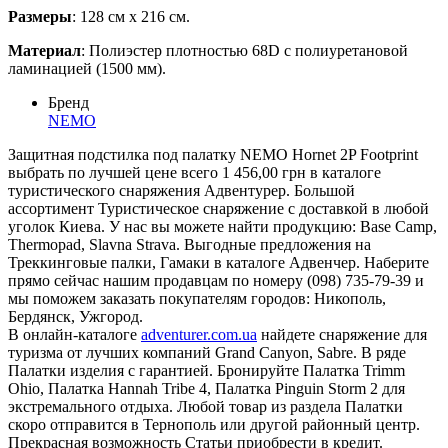
Размеры
: 128 см x 216 см.
Материал
: Полиэстер плотностью 68D с полиуретановой
ламинацией (1500 мм).
Бренд
NEMO
Защитная подстилка под палатку NEMO Hornet 2P Footprint
выбрать по лучшей цене всего 1 456,00 грн в каталоге
туристического снаряжения Адвентурер. Большой
ассортимент Туристическое снаряжение с доставкой в любой
уголок Киева. У нас вы можете найти продукцию: Base Camp,
Thermopad, Slavna Strava. Выгодные предложения на
Треккинговые палки, Гамаки в каталоге Адвенчер. Наберите
прямо сейчас нашим продавцам по номеру (098) 735-79-39 и
мы поможем заказать покупателям городов: Никополь,
Бердянск, Ужгород.
В онлайн-каталоге
adventurer.com.ua
найдете снаряжение для
туризма от лучших компаний Grand Canyon, Sabre. В ряде
Палатки изделия с гарантией. Бронируйте Палатка Trimm
Ohio, Палатка Hannah Tribe 4, Палатка Pinguin Storm 2 для
экстремального отдыха. Любой товар из раздела Палатки
скоро отправится в Тернополь или другой районный центр.
Прекрасная возможность Статьи приобрести в кредит.