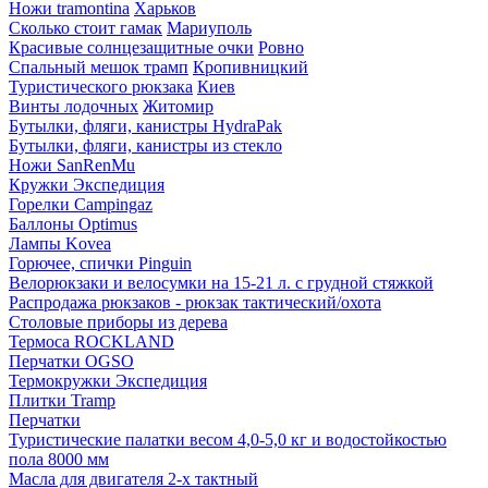
Ножи tramontina
Харьков
Сколько стоит гамак
Мариуполь
Красивые солнцезащитные очки
Ровно
Спальный мешок трамп
Кропивницкий
Туристического рюкзака
Киев
Винты лодочных
Житомир
Бутылки, фляги, канистры HydraPak
Бутылки, фляги, канистры из стекло
Ножи SanRenMu
Кружки Экспедиция
Горелки Campingaz
Баллоны Optimus
Лампы Kovea
Горючее, спички Pinguin
Велорюкзаки и велосумки на 15-21 л. с грудной стяжкой
Распродажа рюкзаков - рюкзак тактический/охота
Столовые приборы из дерева
Термоса ROCKLAND
Перчатки OGSO
Термокружки Экспедиция
Плитки Tramp
Перчатки
Туристические палатки весом 4,0-5,0 кг и водостойкостью
пола 8000 мм
Масла для двигателя 2-х тактный