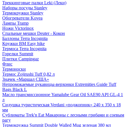
Треккинговые палки Leki (Леки)
Наборы посуды Stanley
Термокружки Stanley
Обогреватели Kovea
Лампы Tramp
Ножи Victorinox
Спальные мешки Deuter - Кокон
Баллоны Terra Incognita
Кружки BM Easy hike
Термоса Terra Incognita
Горелки Summit
Плитки Campingaz
Флис
Термоноски
Термос Zojirushi Tuff 0,82 л
Значек «Маршал США»
Непромокаемые рукавицы-верхонки Extremities Guide Tuff
Bags Black L
Масло трансмиссионное Yamalube Gear Oil SAE90 API GL-4 1
л
Сидушка туристическая Verdani «поджопник» 240 x 350 х 18
мм
Сублиматы Trek'n Eat Макароны с лесными грибами и соевым
рагу
Термокружка Summit Double Walled Mug зеленая 380 мл