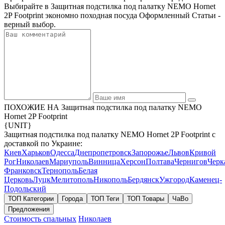
Выбирайте в Защитная подстилка под палатку NEMO Hornet
2P Footprint экономно походная посуда Оформленный Статьи -
верный выбор.
ПОХОЖИЕ НА Защитная подстилка под палатку NEMO
Hornet 2P Footprint
{UNIT}
Защитная подстилка под палатку NEMO Hornet 2P Footprint с
доставкой по Украине:
Киев
Харьков
Одесса
Днепропетровск
Запорожье
Львов
Кривой
Рог
Николаев
Мариуполь
Винница
Херсон
Полтава
Чернигов
Черк
Франковск
Тернополь
Белая
Церковь
Луцк
Мелитополь
Никополь
Бердянск
Ужгород
Каменец-
Подольский
ТОП Категории
Города
ТОП Теги
ТОП Товары
ЧаВо
Предложения
Стоимость спальных
Николаев