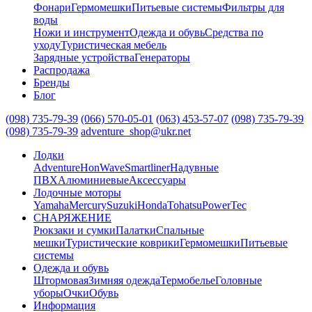
Фонари
Гермомешки
Питьевые системы
Фильтры для
воды
Ножи и инструмент
Одежда и обувь
Средства по
уходу
Туристическая мебель
Зарядные устройства
Генераторы
Распродажа
Бренды
Блог
(098) 735-79-39
(066) 570-05-01
(063) 453-57-07
(098) 735-79-39
(098) 735-79-39
adventure_shop@ukr.net
Лодки
Adventure
HonWave
Smartliner
Надувные
ПВХ
Алюминиевые
Аксессуары
Лодочные моторы
Yamaha
Mercury
Suzuki
Honda
Tohatsu
PowerTec
СНАРЯЖЕНИЕ
Рюкзаки и сумки
Палатки
Спальные
мешки
Туристические коврики
Гермомешки
Питьевые
системы
Одежда и обувь
Штормовая
Зимняя одежда
Термобелье
Головные
уборы
Очки
Обувь
Информация