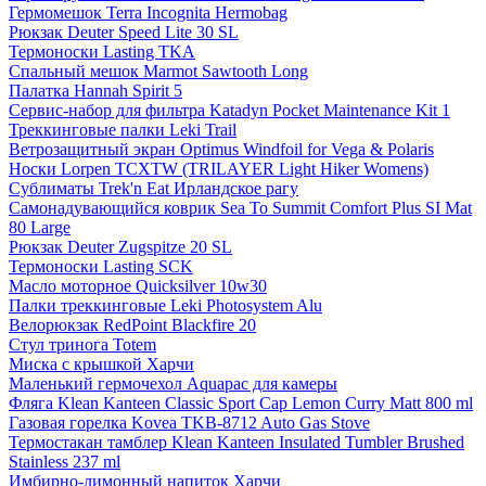
Гермомешок Terra Incognita Hermobag
Рюкзак Deuter Speed Lite 30 SL
Термоноски Lasting TKA
Спальный мешок Marmot Sawtooth Long
Палатка Hannah Spirit 5
Сервис-набор для фильтра Katadyn Pocket Maintenance Kit 1
Треккинговые палки Leki Trail
Ветрозащитный экран Optimus Windfoil for Vega & Polaris
Носки Lorpen TCXTW (TRILAYER Light Hiker Womens)
Сублиматы Trek'n Eat Ирландское рагу
Самонадувающийся коврик Sea To Summit Comfort Plus SI Mat
80 Large
Рюкзак Deuter Zugspitze 20 SL
Термоноски Lasting SCK
Масло моторное Quicksilver 10w30
Палки треккинговые Leki Photosystem Alu
Велорюкзак RedPoint Blackfire 20
Стул тринога Totem
Миска с крышкой Харчи
Маленький гермочехол Aquapac для камеры
Фляга Klean Kanteen Classic Sport Cap Lemon Curry Matt 800 ml
Газовая горелка Kovea TKB-8712 Auto Gas Stove
Термостакан тамблер Klean Kanteen Insulated Tumbler Brushed
Stainless 237 ml
Имбирно-лимонный напиток Харчи