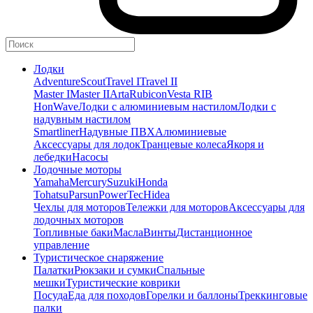
Лодки
Adventure
Scout
Travel I
Travel II
Master I
Master II
Arta
Rubicon
Vesta RIB
HonWave
Лодки с алюминиевым настилом
Лодки с
надувным настилом
Smartliner
Надувные ПВХ
Алюминиевые
Аксессуары для лодок
Транцевые колеса
Якоря и
лебедки
Насосы
Лодочные моторы
Yamaha
Mercury
Suzuki
Honda
Tohatsu
Parsun
PowerTec
Hidea
Чехлы для моторов
Тележки для моторов
Аксессуары для
лодочных моторов
Топливные баки
Масла
Винты
Дистанционное
управление
Туристическое снаряжение
Палатки
Рюкзаки и сумки
Спальные
мешки
Туристические коврики
Посуда
Еда для походов
Горелки и баллоны
Треккинговые
палки