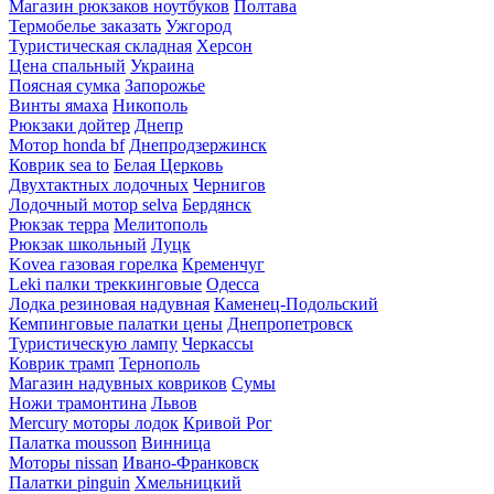
Магазин рюкзаков ноутбуков
Полтава
Термобелье заказать
Ужгород
Туристическая складная
Херсон
Цена спальный
Украина
Поясная сумка
Запорожье
Винты ямаха
Никополь
Рюкзаки дойтер
Днепр
Мотор honda bf
Днепродзержинск
Коврик sea to
Белая Церковь
Двухтактных лодочных
Чернигов
Лодочный мотор selva
Бердянск
Рюкзак терра
Мелитополь
Рюкзак школьный
Луцк
Kovea газовая горелка
Кременчуг
Leki палки треккинговые
Одесса
Лодка резиновая надувная
Каменец-Подольский
Кемпинговые палатки цены
Днепропетровск
Туристическую лампу
Черкассы
Коврик трамп
Тернополь
Магазин надувных ковриков
Сумы
Ножи трамонтина
Львов
Mercury моторы лодок
Кривой Рог
Палатка mousson
Винница
Моторы nissan
Ивано-Франковск
Палатки pinguin
Хмельницкий