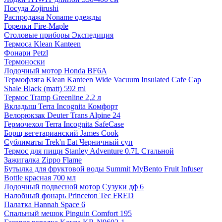
Посуда Zojirushi
Распродажа Noname одежды
Горелки Fire-Maple
Столовые приборы Экспедиция
Термоса Klean Kanteen
Фонари Petzl
Термоноски
Лодочный мотор Honda BF6A
Термофляга Klean Kanteen Wide Vacuum Insulated Cafe Cap
Shale Black (matt) 592 ml
Термос Tramp Greenline 2,2 л
Вкладыш Terra Incognita Комфорт
Велорюкзак Deuter Trans Alpine 24
Гермочехол Terra Incognita SafeCase
Борщ вегетарианский James Cook
Сублиматы Trek'n Eat Черничный суп
Термос для пищи Stanley Adventure 0.7L Стальной
Зажигалка Zippo Flame
Бутылка для фруктовой воды Summit MyBento Fruit Infuser
Bottle красная 700 мл
Лодочный подвесной мотор Сузуки дф 6
Налобный фонарь Princeton Tec FRED
Палатка Hannah Space 6
Спальный мешок Pinguin Comfort 195