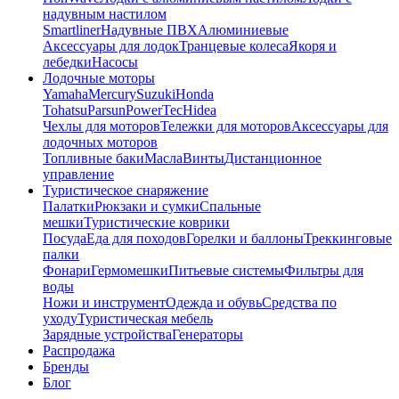
надувным настилом
Smartliner
Надувные ПВХ
Алюминиевые
Аксессуары для лодок
Транцевые колеса
Якоря и
лебедки
Насосы
Лодочные моторы
Yamaha
Mercury
Suzuki
Honda
Tohatsu
Parsun
PowerTec
Hidea
Чехлы для моторов
Тележки для моторов
Аксессуары для
лодочных моторов
Топливные баки
Масла
Винты
Дистанционное
управление
Туристическое снаряжение
Палатки
Рюкзаки и сумки
Спальные
мешки
Туристические коврики
Посуда
Еда для походов
Горелки и баллоны
Треккинговые
палки
Фонари
Гермомешки
Питьевые системы
Фильтры для
воды
Ножи и инструмент
Одежда и обувь
Средства по
уходу
Туристическая мебель
Зарядные устройства
Генераторы
Распродажа
Бренды
Блог