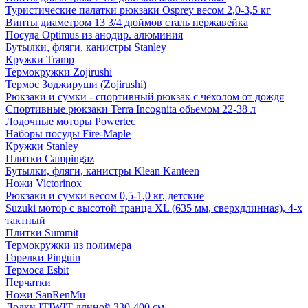
Туристические палатки рюкзаки Osprey весом 2,0-3,5 кг
Винты диаметром 13 3/4 дюймов сталь нержавейка
Посуда Optimus из анодир. алюминия
Бутылки, фляги, канистры Stanley
Кружки Tramp
Термокружки Zojirushi
Термос Зоджируши (Zojirushi)
Рюкзаки и сумки - спортивный рюкзак с чехолом от дождя
Спортивные рюкзаки Terra Incognita обьемом 22-38 л
Лодочные моторы Powertec
Наборы посуды Fire-Maple
Кружки Stanley
Плитки Campingaz
Бутылки, фляги, канистры Klean Kanteen
Ножи Victorinox
Рюкзаки и сумки весом 0,5-1,0 кг, детские
Suzuki мотор с высотой транца XL (635 мм, сверхдлинная), 4-х
тактный
Плитки Summit
Термокружки из полимера
Горелки Pinguin
Термоса Esbit
Перчатки
Ножи SanRenMu
Лодки ITIWIT длиной 330-400 см