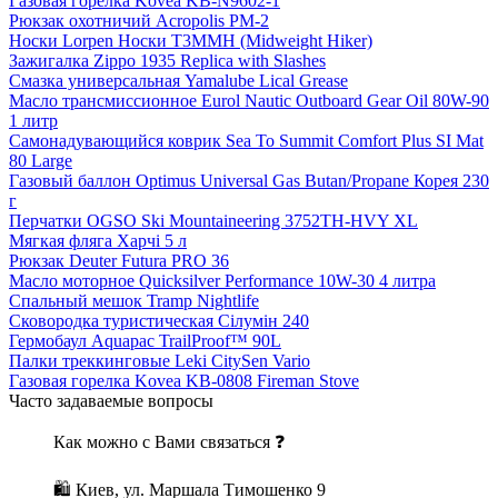
Газовая горелка Kovea KB-N9602-1
Рюкзак охотничий Acropolis РМ-2
Носки Lorpen Носки T3MMH (Midweight Hiker)
Зажигалка Zippo 1935 Replica with Slashes
Смазка универсальная Yamalube Lical Grease
Масло трансмиссионное Eurol Nautic Outboard Gear Oil 80W-90
1 литр
Самонадувающийся коврик Sea To Summit Comfort Plus SI Mat
80 Large
Газовый баллон Optimus Universal Gas Butan/Propane Корея 230
г
Перчатки OGSO Ski Mountaineering 3752TH-HVY XL
Мягкая фляга Харчі 5 л
Рюкзак Deuter Futura PRO 36
Масло моторное Quicksilver Performance 10W-30 4 литра
Спальный мешок Tramp Nightlife
Сковородка туристическая Сілумін 240
Гермобаул Aquapac TrailProof™ 90L
Палки треккинговые Leki CitySen Vario
Газовая горелка Kovea KB-0808 Fireman Stove
Часто задаваемые вопросы
Как можно с Вами связаться ❓
🛍 Киев, ул. Маршала Тимошенко 9