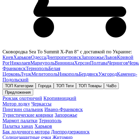
Сковородка Sea To Summit X-Pan 8" с доставкой по Украине:
Киев
Харьков
Одесса
Днепропетровск
Запорожье
Львов
Кривой
Рог
Николаев
Мариуполь
Винница
Херсон
Полтава
Чернигов
Черк
Франковск
Тернополь
Белая
Церковь
Луцк
Мелитополь
Никополь
Бердянск
Ужгород
Каменец-
Подольский
ТОП Категории
Города
ТОП Теги
ТОП Товары
ЧаВо
Предложения
Рюкзак охотничий
Кропивницкий
Мотор лодку
Черкассы
Пингвин спальник
Ивано-Франковск
Туристические коврики
Запорожье
Мармот палатки
Тернополь
Палатка ханах
Харьков
Бак лодочного мотора
Днепродзержинск
Солнцезащитные очки
Житомир