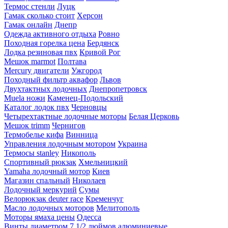
Термос стенли
Луцк
Гамак сколько стоит
Херсон
Гамак онлайн
Днепр
Одежда активного отдыха
Ровно
Походная горелка цена
Бердянск
Лодка резиновая пвх
Кривой Рог
Мешок marmot
Полтава
Mercury двигатели
Ужгород
Походный фильтр аквафор
Львов
Двухтактных лодочных
Днепропетровск
Muela ножи
Каменец-Подольский
Каталог лодок пвх
Черновцы
Четырехтактные лодочные моторы
Белая Церковь
Мешок trimm
Чернигов
Термобелье кифа
Винница
Управления лодочным мотором
Украина
Термосы stanley
Никополь
Спортивный рюкзак
Хмельницкий
Yamaha лодочный мотор
Киев
Магазин спальный
Николаев
Лодочный меркурий
Сумы
Велорюкзак deuter race
Кременчуг
Масло лодочных моторов
Мелитополь
Моторы ямаха цены
Одесса
Винты диаметром 7 1/2 дюймов алюминиевые