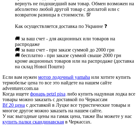
вернуть не подошедший вам товар. Обмен возможен на
абсолютно любой другой товар с доплатой или с
возвратом разницы в стоимости. 💯
Как осуществляется доставка по Украине ❓
🚚 за ваш счет - для акционных или товаров на
распродаже
🚚 за ваш счет - при заказе суммой до 2000 грн
🚚 бесплатно - при заказе суммой свыше 2000 грн
кроме акционных товаров или на распродаже (доставка
на склад Нової Пошти)
Если вам нужен
мотор лодочный yamaha
или хотите купить
термобелье цена то все это найдете на нашем сайте
adventurer.com.ua
Когда ищете
фонарь petzl pixa
либо купить надувная лодка все
товары можно заказать с доставкой по Черкассам
Bf 20 цена
с доставкой в Луцке все туристические товары и
многое другое можно заказать на нашем сайте.
У нас выгодные цены на гамак цена, также Вы можете у нас
купить палки скандинавская
в Черкассах.