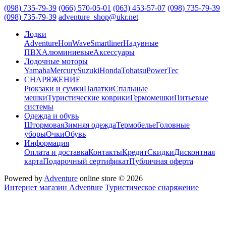
(098) 735-79-39
(066) 570-05-01
(063) 453-57-07
(098) 735-79-39
(098) 735-79-39
adventure_shop@ukr.net
Лодки
Adventure
HonWave
Smartliner
Надувные
ПВХ
Алюминиевые
Аксессуары
Лодочные моторы
Yamaha
Mercury
Suzuki
Honda
Tohatsu
PowerTec
СНАРЯЖЕНИЕ
Рюкзаки и сумки
Палатки
Спальные
мешки
Туристические коврики
Гермомешки
Питьевые
системы
Одежда и обувь
Штормовая
Зимняя одежда
Термобелье
Головные
уборы
Очки
Обувь
Информация
Оплата и доставка
Контакты
Кредит
Скидки
Дисконтная
карта
Подарочный сертификат
Публичная оферта
Powered by
Adventure
online store © 2026
Интернет магазин Adventure
Туристическое снаряжение