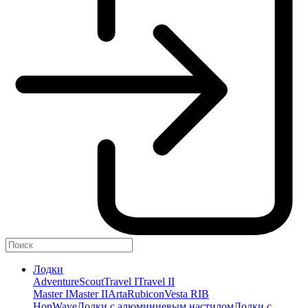
Лодки
Adventure
Scout
Travel I
Travel II
Master I
Master II
Arta
Rubicon
Vesta RIB
HonWave
Лодки с алюминиевым настилом
Лодки с