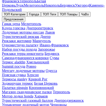
Франковск
Тернополь
Белая
Церковь
Луцк
Мелитополь
Никополь
Бердянск
Ужгород
Каменец-
Подольский
ТОП Категории
Города
ТОП Теги
ТОП Товары
ЧаВо
Предложения
Гамак цена
Мелитополь
Kovea горелка
Днепропетровск
Лодочные моторы ниссан
Львов
Туристический рюкзак
Днепр
Рюкзаки житомир
Мариуполь
Одноместную палатку
Ивано-Франковск
Набор посуды похода
Запорожье
Рюкзаки терра инкогнита
Бердянск
Самонадувающиеся коврики
Сумы
Термос aladdin
Хмельницкий
Summit посуда
Ровно
Mercury лодочные моторы
Одесса
Поясная сумка
Херсон
Термосы stanley
Кривой Рог
Зоджируши термос
Белая Церковь
Палатки pinguin
Кропивницкий
Магазин скандинавские палки
Тернополь
Мотор лодки honda
Харьков
Туристический газовый баллон
Днепродзержинск
Управление лодочный мотор
Черновцы