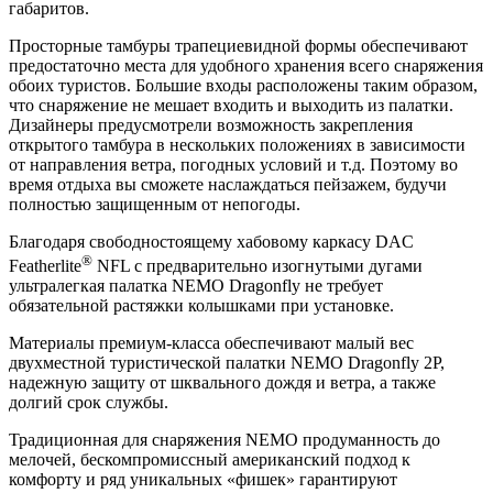
габаритов.
Просторные тамбуры трапециевидной формы обеспечивают
предостаточно места для удобного хранения всего снаряжения
обоих туристов. Большие входы расположены таким образом,
что снаряжение не мешает входить и выходить из палатки.
Дизайнеры предусмотрели возможность закрепления
открытого тамбура в нескольких положениях в зависимости
от направления ветра, погодных условий и т.д. Поэтому во
время отдыха вы сможете наслаждаться пейзажем, будучи
полностью защищенным от непогоды.
Благодаря свободностоящему хабовому каркасу DAC
®
Featherlite
NFL с предварительно изогнутыми дугами
ультралегкая палатка NEMO Dragonfly не требует
обязательной растяжки колышками при установке.
Материалы премиум-класса обеспечивают малый вес
двухместной туристической палатки NEMO Dragonfly 2P,
надежную защиту от шквального дождя и ветра, а также
долгий срок службы.
Традиционная для снаряжения NEMO продуманность до
мелочей, бескомпромиссный американский подход к
комфорту и ряд уникальных «фишек» гарантируют