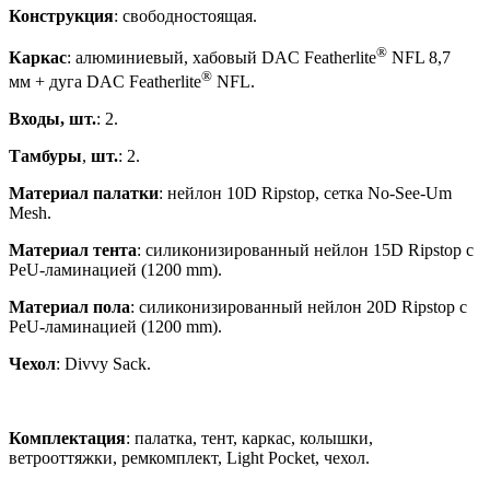
Конструкция
: свободностоящая.
®
Каркас
: алюминиевый, хабовый DAC Featherlite
NFL 8,7
®
мм + дуга DAC Featherlite
NFL.
Входы, шт.
: 2.
Тамбуры
,
шт.
: 2.
Материал палатки
: нейлон 10D Ripstop, сетка No-See-Um
Mesh.
Материал тента
: силиконизированный нейлон 15D Ripstop с
PeU-ламинацией (1200 mm).
Материал пола
: силиконизированный нейлон 20D Ripstop с
PeU-ламинацией (1200 mm).
Чехол
: Divvy Sack.
Комплектация
: палатка, тент, каркас, колышки,
ветрооттяжки, ремкомплект, Light Pocket, чехол.