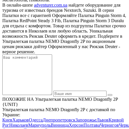
В онлайн-шопе
adventurer.com.ua
найдете оборудование для
туризма от известных брендов Nextorch, Suzuki. В серии
Палатки все с гарантией Оформляйте Палатка Pinguin Storm 4,
Палатка RedPoint Steady 3 Fib, Палатка Pinguin Storm 3 Duralu
для отдыха с комфортом. Товар из подгруппы Палатки срочно
доставится в Николаев или любую область. Уникальная
возможность Рюкзак Deuter оформить в кредит. Подберите в
Ультралегкая палатка NEMO Dragonfly 2P по акционным
ценам рюкзаки дойтер Оформленный у нас Рюкзак Deuter -
верное решение.
ПОХОЖИЕ НА Ультралегкая палатка NEMO Dragonfly 2P
{UNIT}
Ультралегкая палатка NEMO Dragonfly 2P с доставкой по
Украине:
Киев
Харьков
Одесса
Днепропетровск
Запорожье
Львов
Кривой
Рог
Николаев
Мариуполь
Винница
Херсон
Полтава
Чернигов
Черк