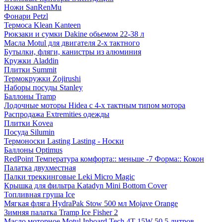
Ножи SanRenMu
Фонари Petzl
Термоса Klean Kanteen
Рюкзаки и сумки Dakine обьемом 22-38 л
Масла Motul для двигателя 2-х тактного
Бутылки, фляги, канистры из алюминия
Кружки Aladdin
Плитки Summit
Термокружки Zojirushi
Наборы посуды Stanley
Баллоны Tramp
Лодочные моторы Hidea с 4-х тактным типом мотора
Распродажа Extremities одежды
Плитки Kovea
Посуда Silumin
Термоноски Lasting Lasting - Носки
Баллоны Optimus
RedPoint Температура комфорта:: меньше -7 Форма:: Кокон
Палатка двухместная
Палки треккинговые Leki Micro Magic
Крышка для фильтра Katadyn Mini Bottom Cover
Топливная груша Ice
Мягкая фляга HydraPak Stow 500 мл Mojave Orange
Зимняя палатка Tramp Ice Fisher 2
Масло моторное Motul Inboard Tech 4T 15W-50 5 литров