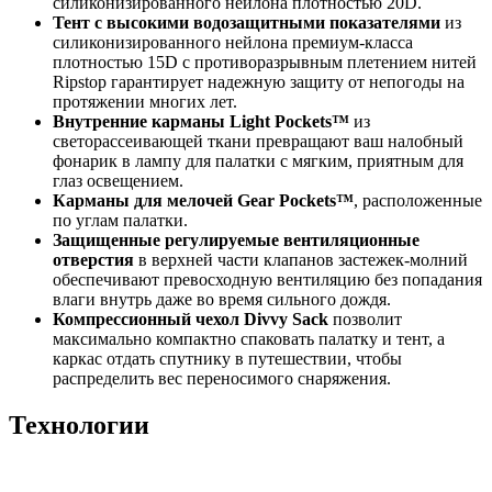
силиконизированного нейлона плотностью 20D.
Тент с высокими водозащитными показателями
из
силиконизированного нейлона премиум-класса
плотностью 15D с противоразрывным плетением нитей
Ripstop гарантирует надежную защиту от непогоды на
протяжении многих лет.
Внутренние карманы Light Pockets™
из
светорассеивающей ткани превращают ваш налобный
фонарик в лампу для палатки с мягким, приятным для
глаз освещением.
Карманы для мелочей Gear Pockets™
, расположенные
по углам палатки.
Защищенные регулируемые вентиляционные
отверстия
в верхней части клапанов застежек-молний
обеспечивают превосходную вентиляцию без попадания
влаги внутрь даже во время сильного дождя.
Компрессионный чехол Divvy Sack
позволит
максимально компактно спаковать палатку и тент, а
каркас отдать спутнику в путешествии, чтобы
распределить вес переносимого снаряжения.
Технологии