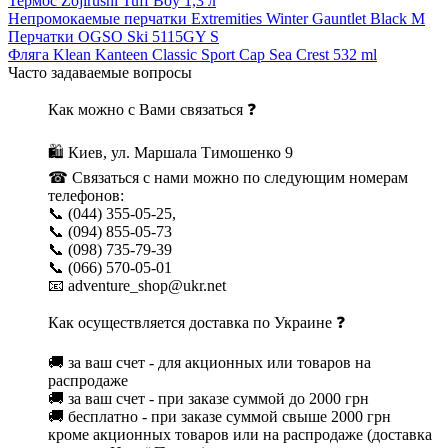
Термос Zojirushi Tuff Boy 1,3 л
Непромокаемые перчатки Extremities Winter Gauntlet Black M
Перчатки OGSO Ski 5115GY S
Фляга Klean Kanteen Classic Sport Cap Sea Crest 532 ml
Часто задаваемые вопросы
Как можно с Вами связаться ❓
🛍 Киев, ул. Маршала Тимошенко 9
☎ Связаться с нами можно по следующим номерам
телефонов:
📞 (044) 355-05-25,
📞 (094) 855-05-73
📞 (098) 735-79-39
📞 (066) 570-05-01
📧 adventure_shop@ukr.net
Как осуществляется доставка по Украине ❓
🚚 за ваш счет - для акционных или товаров на
распродаже
🚚 за ваш счет - при заказе суммой до 2000 грн
🚚 бесплатно - при заказе суммой свыше 2000 грн
кроме акционных товаров или на распродаже (доставка