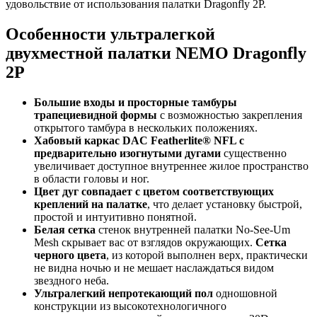
удовольствие от использования палатки Dragonfly 2P.
Особенности ультралегкой
двухместной палатки NEMO Dragonfly
2P
Большие входы и просторные тамбуры
трапециевидной формы
с возможностью закрепления
открытого тамбура в нескольких положениях.
Хабовый каркас DAC Featherlite® NFL с
предварительно изогнутыми дугами
существенно
увеличивает доступное внутреннее жилое пространство
в области головы и ног.
Цвет дуг совпадает с цветом соответствующих
креплений на палатке
, что делает установку быстрой,
простой и интуитивно понятной.
Белая сетка
стенок внутренней палатки No-See-Um
Mesh скрывает вас от взглядов окружающих.
Сетка
черного цвета
, из которой выполнен верх, практически
не видна ночью и не мешает наслаждаться видом
звездного неба.
Ультралегкий непротекающий пол
одношовной
конструкции из высокотехнологичного