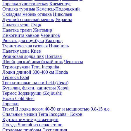
Горелка туристическая
Кременчуг
Отдыха туризма
Каменец-Подольский
Складная мебель отдыха
Николаев
Лучший спальный мешок
Украина
Палатка scout
Луцк
Палатка трамп
Житомир
Инкогнита каньон
Чернигов
Рюкзак для ноутбука
Ужгород
Туристическая газовая
Никополь
Палатку цена
Киев
Резиновая лодка пвх
Полтава
Швейцарский армейский нож
Черкассы
Термокружки Terra Incognita
Лодки длиной 330-400 см Honda
Термоса Esbit
Треккинговые палки Leki (Леки)
Бутылки, фляги, канистры Харчі
Термос Зоджируши (Zojirushi)
Ножи Cold Steel
Горелки
Travel II лодка весом 40-50 кг и мощностью 9,8-15 л.с.
Спальные мешки Terra Incognita - Кокон
Куртки зимние для женщин
Посуда Summit из нерж. стали
Столовые приборы Экспедиция