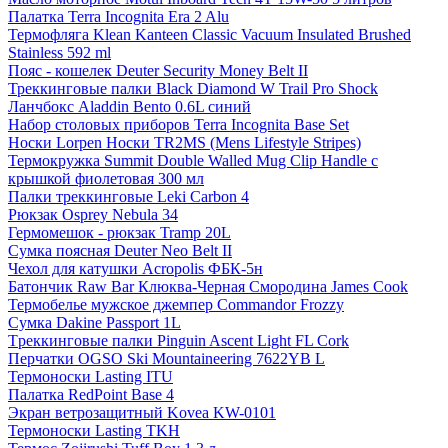
Палатка Terra Incognita Era 2 Alu
Термофляга Klean Kanteen Classic Vacuum Insulated Brushed
Stainless 592 ml
Пояс - кошелек Deuter Security Money Belt II
Треккинговые палки Black Diamond W Trail Pro Shock
Ланчбокс Aladdin Bento 0.6L синий
Набор столовых приборов Terra Incognita Base Set
Носки Lorpen Носки TR2MS (Mens Lifestyle Stripes)
Термокружка Summit Double Walled Mug Clip Handle с
крышкой фиолетовая 300 мл
Палки треккинговые Leki Carbon 4
Рюкзак Osprey Nebula 34
Гермомешок - рюкзак Tramp 20L
Сумка поясная Deuter Neo Belt II
Чехол для катушки Acropolis ФБК-5н
Батончик Raw Bar Клюква-Черная Смородина James Cook
Термобелье мужское джемпер Commandor Frozzy
Сумка Dakine Passport 1L
Tреккинговые палки Pinguin Ascent Light FL Cork
Перчатки OGSO Ski Mountaineering 7622YB L
Термоноски Lasting ITU
Палатка RedPoint Base 4
Экран ветрозащитный Kovea KW-0101
Термоноски Lasting TKH