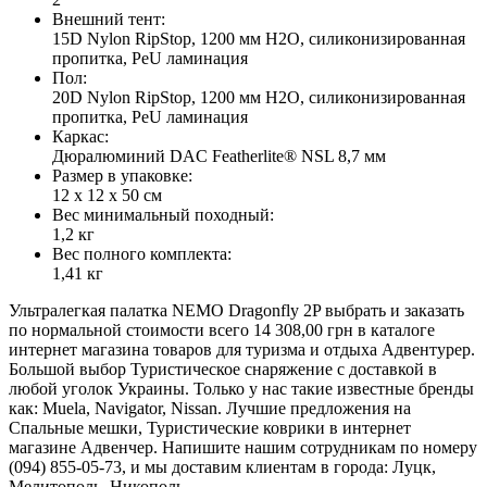
Внешний тент:
15D Nylon RipStop, 1200 мм H2O, силиконизированная
пропитка, PeU ламинация
Пол:
20D Nylon RipStop, 1200 мм H2O, силиконизированная
пропитка, PeU ламинация
Каркас:
Дюралюминий DAC Featherlite® NSL 8,7 мм
Размер в упаковке:
12 х 12 х 50 см
Вес минимальный походный:
1,2 кг
Вес полного комплекта:
1,41 кг
Ультралегкая палатка NEMO Dragonfly 2P выбрать и заказать
по нормальной стоимости всего 14 308,00 грн в каталоге
интернет магазина товаров для туризма и отдыха Адвентурер.
Большой выбор Туристическое снаряжение с доставкой в
любой уголок Украины. Только у нас такие известные бренды
как: Muela, Navigator, Nissan. Лучшие предложения на
Спальные мешки, Туристические коврики в интернет
магазине Адвенчер. Напишите нашим сотрудникам по номеру
(094) 855-05-73, и мы доставим клиентам в города: Луцк,
Мелитополь, Никополь.