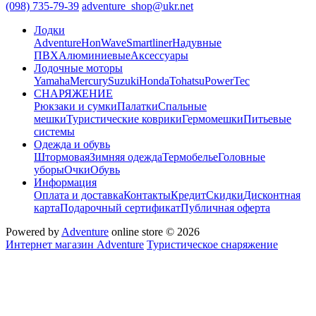
(098) 735-79-39
adventure_shop@ukr.net
Лодки
Adventure
HonWave
Smartliner
Надувные
ПВХ
Алюминиевые
Аксессуары
Лодочные моторы
Yamaha
Mercury
Suzuki
Honda
Tohatsu
PowerTec
СНАРЯЖЕНИЕ
Рюкзаки и сумки
Палатки
Спальные
мешки
Туристические коврики
Гермомешки
Питьевые
системы
Одежда и обувь
Штормовая
Зимняя одежда
Термобелье
Головные
уборы
Очки
Обувь
Информация
Оплата и доставка
Контакты
Кредит
Скидки
Дисконтная
карта
Подарочный сертификат
Публичная оферта
Powered by
Adventure
online store © 2026
Интернет магазин Adventure
Туристическое снаряжение