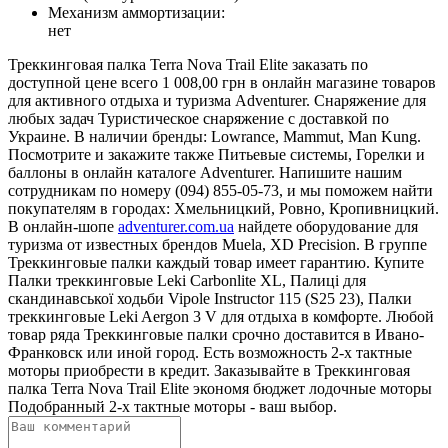
Механизм аммортизации:
нет
Треккинговая палка Terra Nova Trail Elite заказать по
доступной цене всего 1 008,00 грн в онлайн магазине товаров
для активного отдыха и туризма Adventurer. Снаряжение для
любых задач Туристическое снаряжение с доставкой по
Украине. В наличии бренды: Lowrance, Mammut, Man Kung.
Посмотрите и закажите также Питьевые системы, Горелки и
баллоны в онлайн каталоге Adventurer. Напишите нашим
сотрудникам по номеру (094) 855-05-73, и мы поможем найти
покупателям в городах: Хмельницкий, Ровно, Кропивницкий.
В онлайн-шопе
adventurer.com.ua
найдете оборудование для
туризма от известных брендов Muela, XD Precision. В группе
Треккинговые палки каждый товар имеет гарантию. Купите
Палки треккинговые Leki Carbonlite XL, Палиці для
скандинавської ходьби Vipole Instructor 115 (S25 23), Палки
треккинговые Leki Aergon 3 V для отдыха в комфорте. Любой
товар ряда Треккинговые палки срочно доставится в Ивано-
Франковск или иной город. Есть возможность 2-х тактные
моторы приобрести в кредит. Заказывайте в Треккинговая
палка Terra Nova Trail Elite экономя бюджет лодочные моторы
Подобранный 2-х тактные моторы - ваш выбор.