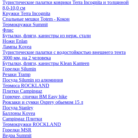
Туристические палатки коврики Terra Incognita и толщиной
8,0-10,0 см
Кружки Terra Incognita
Спальные мешки Totem - Кокон
Термокружки Summit
Флис
Бутылки, фляги, канистры из нерж. стали
Ножи Enlan
Лампы Kovea
Туристические палатки с водостойкостью внешнего тента
3000 мм, на 2 человека
Бутылки, фляги, канистры Klean Kanteen
Горелки Silumin
Резаки Tramp
Посуда Silumin из алюминия
Термоса ROCKLAND
Плитки Campingaz
Горючее, спички BM Easy hike
Рюкзаки и сумки Osprey обьемом 15 л
Посуда Stanley
Баллоны Kovea
Campingaz Плитки
Термокружки ROCKLAND
Горелки MSR
Ведра Summit