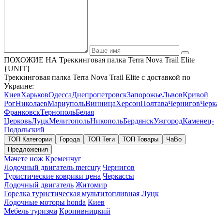
ПОХОЖИЕ НА Треккинговая палка Terra Nova Trail Elite
{UNIT}
Треккинговая палка Terra Nova Trail Elite с доставкой по
Украине:
Киев
Харьков
Одесса
Днепропетровск
Запорожье
Львов
Кривой
Рог
Николаев
Мариуполь
Винница
Херсон
Полтава
Чернигов
Черк
Франковск
Тернополь
Белая
Церковь
Луцк
Мелитополь
Никополь
Бердянск
Ужгород
Каменец-
Подольский
ТОП Категории
Города
ТОП Теги
ТОП Товары
ЧаВо
Предложения
Мачете нож
Кременчуг
Лодочный двигатель mercury
Чернигов
Туристические коврики цена
Черкассы
Лодочный двигатель
Житомир
Горелка туристическая мультитопливная
Луцк
Лодочные моторы honda
Киев
Мебель туризма
Кропивницкий