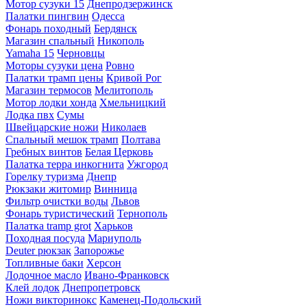
Мотор сузуки 15
Днепродзержинск
Палатки пингвин
Одесса
Фонарь походный
Бердянск
Магазин спальный
Никополь
Yamaha 15
Черновцы
Моторы сузуки цена
Ровно
Палатки трамп цены
Кривой Рог
Магазин термосов
Мелитополь
Мотор лодки хонда
Хмельницкий
Лодка пвх
Сумы
Швейцарские ножи
Николаев
Спальный мешок трамп
Полтава
Гребных винтов
Белая Церковь
Палатка терра инкогнита
Ужгород
Горелку туризма
Днепр
Рюкзаки житомир
Винница
Фильтр очистки воды
Львов
Фонарь туристический
Тернополь
Палатка tramp grot
Харьков
Походная посуда
Мариуполь
Deuter рюкзак
Запорожье
Топливные баки
Херсон
Лодочное масло
Ивано-Франковск
Клей лодок
Днепропетровск
Ножи викторинокс
Каменец-Подольский