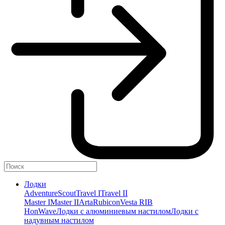
Лодки
Adventure
Scout
Travel I
Travel II
Master I
Master II
Arta
Rubicon
Vesta RIB
HonWave
Лодки с алюминиевым настилом
Лодки с
надувным настилом