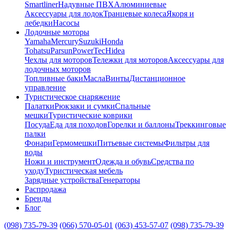
Smartliner
Надувные ПВХ
Алюминиевые
Аксессуары для лодок
Транцевые колеса
Якоря и
лебедки
Насосы
Лодочные моторы
Yamaha
Mercury
Suzuki
Honda
Tohatsu
Parsun
PowerTec
Hidea
Чехлы для моторов
Тележки для моторов
Аксессуары для
лодочных моторов
Топливные баки
Масла
Винты
Дистанционное
управление
Туристическое снаряжение
Палатки
Рюкзаки и сумки
Спальные
мешки
Туристические коврики
Посуда
Еда для походов
Горелки и баллоны
Треккинговые
палки
Фонари
Гермомешки
Питьевые системы
Фильтры для
воды
Ножи и инструмент
Одежда и обувь
Средства по
уходу
Туристическая мебель
Зарядные устройства
Генераторы
Распродажа
Бренды
Блог
(098) 735-79-39
(066) 570-05-01
(063) 453-57-07
(098) 735-79-39