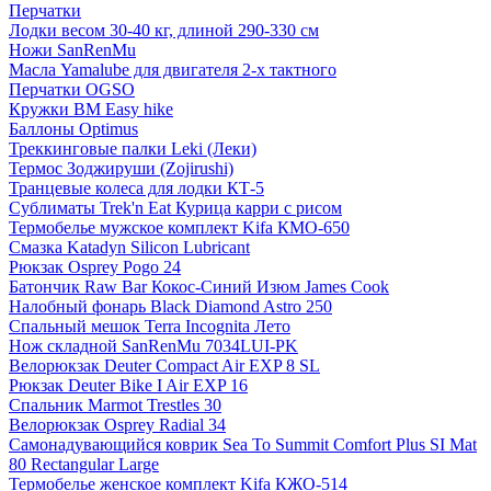
Перчатки
Лодки весом 30-40 кг, длиной 290-330 см
Ножи SanRenMu
Масла Yamalube для двигателя 2-х тактного
Перчатки OGSO
Кружки BM Easy hike
Баллоны Optimus
Треккинговые палки Leki (Леки)
Термос Зоджируши (Zojirushi)
Транцевые колеса для лодки КТ-5
Сублиматы Trek'n Eat Курица карри с рисом
Термобелье мужское комплект Kifa КМО-650
Смазка Katadyn Silicon Lubricant
Рюкзак Osprey Pogo 24
Батончик Raw Bar Кокос-Синий Изюм James Cook
Налобный фонарь Black Diamond Astro 250
Спальный мешок Terra Incognita Лето
Нож складной SanRenMu 7034LUI-PK
Велорюкзак Deuter Compact Air EXP 8 SL
Рюкзак Deuter Bike I Air EXP 16
Спальник Marmot Trestles 30
Велорюкзак Osprey Radial 34
Самонадувающийся коврик Sea To Summit Comfort Plus SI Mat
80 Rectangular Large
Термобелье женское комплект Kifa КЖО-514