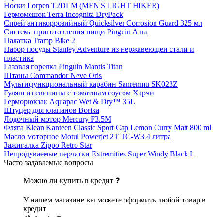
Носки Lorpen T2DLM (MEN'S LIGHT HIKER)
Гермомешок Terra Incognita DryPack
Спрей антикоррозийный Quicksilver Corrosion Guard 325 мл
Система приготовления пищи Pinguin Aura
Палатка Tramp Bike 2
Набор посуды Stanley Adventure из нержавеющей стали и
пластика
Газовая горелка Pinguin Mantis Titan
Штаны Commandor Neve Oris
Мультифункциональный карабин Sanrenmu SK023Z
Гуляш из свинины с томатным соусом Харчи
Герморюкзак Aquapac Wet & Dry™ 35L
Штуцер для клапанов Borika
Лодочный мотор Mercury F3.5M
Фляга Klean Kanteen Classic Sport Cap Lemon Curry Matt 800 ml
Масло моторное Motul Powerjet 2T TC-W3 4 литра
Зажигалка Zippo Retro Star
Непродуваемые перчатки Extremities Super Windy Black L
Часто задаваемые вопросы
Можно ли купить в кредит ❓
У нашем магазине вы можете оформить любой товар в
кредит