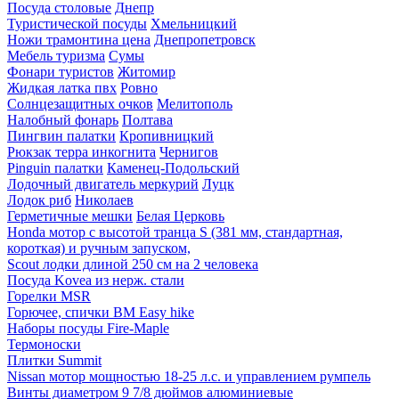
Посуда столовые
Днепр
Туристической посуды
Хмельницкий
Ножи трамонтина цена
Днепропетровск
Мебель туризма
Сумы
Фонари туристов
Житомир
Жидкая латка пвх
Ровно
Солнцезащитных очков
Мелитополь
Налобный фонарь
Полтава
Пингвин палатки
Кропивницкий
Рюкзак терра инкогнита
Чернигов
Pinguin палатки
Каменец-Подольский
Лодочный двигатель меркурий
Луцк
Лодок риб
Николаев
Герметичные мешки
Белая Церковь
Honda мотор с высотой транца S (381 мм, стандартная,
короткая) и ручным запуском,
Scout лодки длиной 250 см на 2 человека
Посуда Kovea из нерж. стали
Горелки MSR
Горючее, спички BM Easy hike
Наборы посуды Fire-Maple
Термоноски
Плитки Summit
Nissan мотор мощностью 18-25 л.с. и управлением румпель
Винты диаметром 9 7/8 дюймов алюминиевые