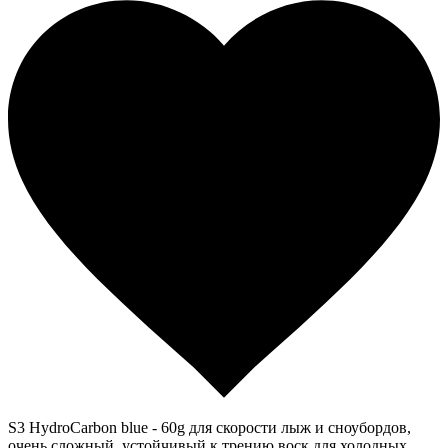
S3 HydroCarbon blue - 60g для скорости лыж и сноубордов,
очень сложный, устойчивый к трению воск для холодных,