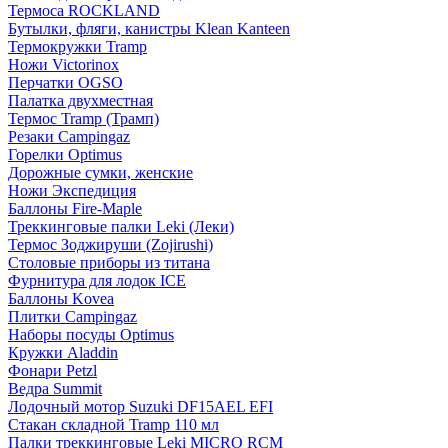
Термоса ROCKLAND
Бутылки, фляги, канистры Klean Kanteen
Термокружки Tramp
Ножи Victorinox
Перчатки OGSO
Палатка двухместная
Термос Tramp (Трамп)
Резаки Campingaz
Горелки Optimus
Дорожные сумки, женские
Ножи Экспедиция
Баллоны Fire-Maple
Треккинговые палки Leki (Леки)
Термос Зоджируши (Zojirushi)
Столовые приборы из титана
Фурнитура для лодок ICE
Баллоны Kovea
Плитки Campingaz
Наборы посуды Optimus
Кружки Aladdin
Фонари Petzl
Ведра Summit
Лодочный мотор Suzuki DF15AEL EFI
Стакан складной Tramp 110 мл
Палки треккинговые Leki MICRO RCM