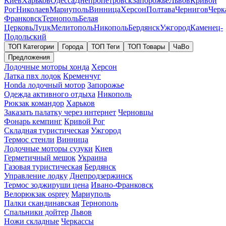
Киев
Харьков
Одесса
Днепропетровск
Запорожье
Львов
Кривой
Рог
Николаев
Мариуполь
Винница
Херсон
Полтава
Чернигов
Черк
Франковск
Тернополь
Белая
Церковь
Луцк
Мелитополь
Никополь
Бердянск
Ужгород
Каменец-
Подольский
ТОП Категории
Города
ТОП Теги
ТОП Товары
ЧаВо
Предложения
Лодочные моторы хонда
Херсон
Латка пвх лодок
Кременчуг
Honda лодочный мотор
Запорожье
Одежда активного отдыха
Никополь
Рюкзак командор
Харьков
Заказать палатку через интернет
Черновцы
Фонарь кемпинг
Кривой Рог
Складная туристическая
Ужгород
Термос стенли
Винница
Лодочные моторы сузуки
Киев
Герметичный мешок
Украина
Газовая туристическая
Бердянск
Управление лодку
Днепродзержинск
Термос зоджируши цена
Ивано-Франковск
Велорюкзак osprey
Мариуполь
Палки скандинавская
Тернополь
Спальники дойтер
Львов
Ножи складные
Черкассы