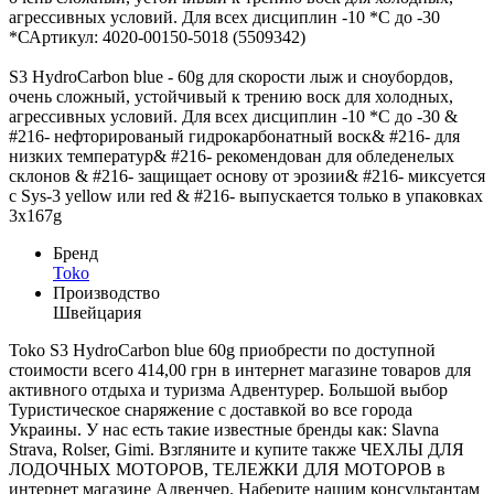
агрессивных условий. Для всех дисциплин -10 *С до -30
*САртикул: 4020-00150-5018 (5509342)
S3 HydroCarbon blue - 60g для скорости лыж и сноубордов,
очень сложный, устойчивый к трению воск для холодных,
агрессивных условий. Для всех дисциплин -10 *С до -30 &
#216- нефторированый гидрокарбонатный воск& #216- для
низких температур& #216- рекомендован для обледенелых
склонов & #216- защищает основу от эрозии& #216- миксуется
с Sys-3 yellow или red & #216- выпускается только в упаковках
3x167g
Бренд
Toko
Производство
Швейцария
Toko S3 HydroCarbon blue 60g приобрести по доступной
стоимости всего 414,00 грн в интернет магазине товаров для
активного отдыха и туризма Адвентурер. Большой выбор
Туристическое снаряжение с доставкой во все города
Украины. У нас есть такие известные бренды как: Slavna
Strava, Rolser, Gimi. Взгляните и купите также ЧЕХЛЫ ДЛЯ
ЛОДОЧНЫХ МОТОРОВ, ТЕЛЕЖКИ ДЛЯ МОТОРОВ в
интернет магазине Адвенчер. Наберите нашим консультантам