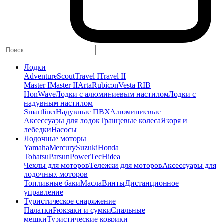
Лодки
Adventure
Scout
Travel I
Travel II
Master I
Master II
Arta
Rubicon
Vesta RIB
HonWave
Лодки с алюминиевым настилом
Лодки с
надувным настилом
Smartliner
Надувные ПВХ
Алюминиевые
Аксессуары для лодок
Транцевые колеса
Якоря и
лебедки
Насосы
Лодочные моторы
Yamaha
Mercury
Suzuki
Honda
Tohatsu
Parsun
PowerTec
Hidea
Чехлы для моторов
Тележки для моторов
Аксессуары для
лодочных моторов
Топливные баки
Масла
Винты
Дистанционное
управление
Туристическое снаряжение
Палатки
Рюкзаки и сумки
Спальные
мешки
Туристические коврики