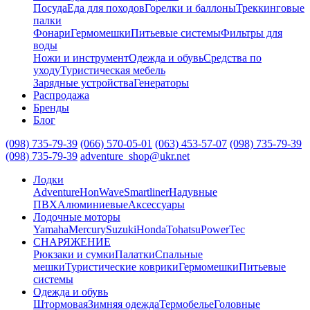
Посуда
Еда для походов
Горелки и баллоны
Треккинговые
палки
Фонари
Гермомешки
Питьевые системы
Фильтры для
воды
Ножи и инструмент
Одежда и обувь
Средства по
уходу
Туристическая мебель
Зарядные устройства
Генераторы
Распродажа
Бренды
Блог
(098) 735-79-39
(066) 570-05-01
(063) 453-57-07
(098) 735-79-39
(098) 735-79-39
adventure_shop@ukr.net
Лодки
Adventure
HonWave
Smartliner
Надувные
ПВХ
Алюминиевые
Аксессуары
Лодочные моторы
Yamaha
Mercury
Suzuki
Honda
Tohatsu
PowerTec
СНАРЯЖЕНИЕ
Рюкзаки и сумки
Палатки
Спальные
мешки
Туристические коврики
Гермомешки
Питьевые
системы
Одежда и обувь
Штормовая
Зимняя одежда
Термобелье
Головные