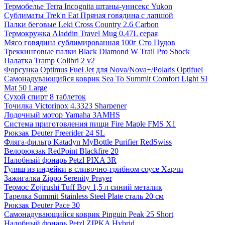
Термобелье Terra Incognita штаны-унисекс Yukon
Сублиматы Trek'n Eat Пряная говядина с лапшой
Палки беговые Leki Cross Country 2.6 Carbon
Термокружка Aladdin Travel Mug 0,47L серая
Мясо говядина сублимированная 100г Сто Пудов
Треккинговые палки Black Diamond W Trail Pro Shock
Палатка Tramp Colibri 2 v2
Форсунка Optimus Fuel Jet для Nova/Nova+/Polaris Optifuel
Самонадувающийся коврик Sea To Summit Comfort Light SI
Mat 50 Large
Сухой спирт 8 таблеток
Точилка Victorinox 4.3323 Sharpener
Лодочный мотор Yamaha 3AMHS
Система приготовления пищи Fire Maple FMS X1
Рюкзак Deuter Freerider 24 SL
Фляга-фильтр Katadyn MyBottle Purifier RedSwiss
Велорюкзак RedPoint Blackfire 20
Налобный фонарь Petzl PIXA 3R
Гуляш из индейки в сливочно-грибном соусе Харчи
Зажигалка Zippo Serenity Prayer
Термос Zojirushi Tuff Boy 1,5 л синий металик
Тарелка Summit Stainless Steel Plate сталь 20 см
Рюкзак Deuter Pace 30
Самонадувающийся коврик Pinguin Peak 25 Short
Налобный фонарь Petzl ZIPKA Hybrid