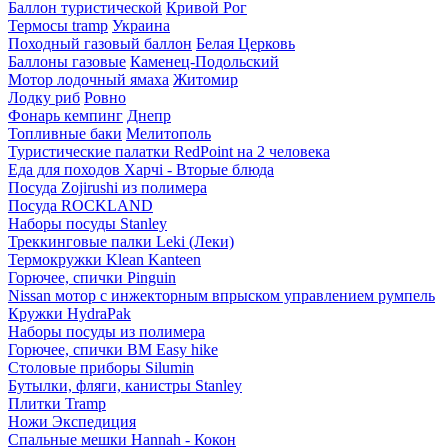
Баллон туристической
Кривой Рог
Термосы tramp
Украина
Походный газовый баллон
Белая Церковь
Баллоны газовые
Каменец-Подольский
Мотор лодочный ямаха
Житомир
Лодку риб
Ровно
Фонарь кемпинг
Днепр
Топливные баки
Мелитополь
Туристические палатки RedPoint на 2 человека
Еда для походов Харчі - Вторые блюда
Посуда Zojirushi из полимера
Посуда ROCKLAND
Наборы посуды Stanley
Треккинговые палки Leki (Леки)
Термокружки Klean Kanteen
Горючее, спички Pinguin
Nissan мотор с инжекторным впрыском управлением румпель
Кружки HydraPak
Наборы посуды из полимера
Горючее, спички BM Easy hike
Столовые приборы Silumin
Бутылки, фляги, канистры Stanley
Плитки Tramp
Ножи Экспедиция
Спальные мешки Hannah - Кокон