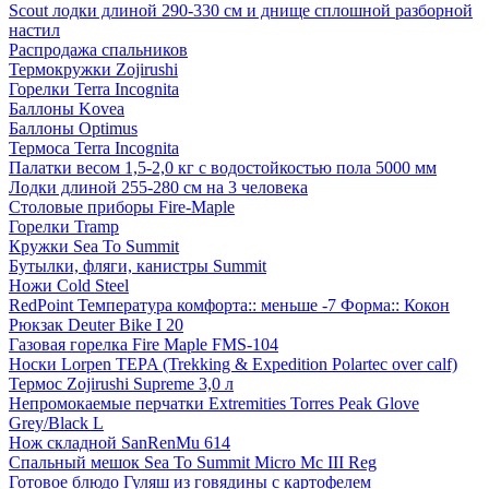
Scout лодки длиной 290-330 см и днище сплошной разборной
настил
Распродажа спальников
Термокружки Zojirushi
Горелки Terra Incognita
Баллоны Kovea
Баллоны Optimus
Термоса Terra Incognita
Палатки весом 1,5-2,0 кг с водостойкостью пола 5000 мм
Лодки длиной 255-280 см на 3 человека
Столовые приборы Fire-Maple
Горелки Tramp
Кружки Sea To Summit
Бутылки, фляги, канистры Summit
Ножи Cold Steel
RedPoint Температура комфорта:: меньше -7 Форма:: Кокон
Рюкзак Deuter Bike I 20
Газовая горелка Fire Maple FMS-104
Носки Lorpen TEPA (Trekking & Expedition Polartec over calf)
Термос Zojirushi Supreme 3,0 л
Непромокаемые перчатки Extremities Torres Peak Glove
Grey/Black L
Нож складной SanRenMu 614
Спальный мешок Sea To Summit Micro Mc III Reg
Готовое блюдо Гуляш из говядины с картофелем