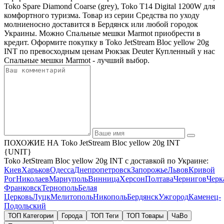
Toko Spare Diamond Coarse (grey), Toko T14 Digital 1200W для
комфортного туризма. Товар из серии Средства по уходу
молниеносно доставится в Бердянск или любой городок
Украины. Можно Спальные мешки Marmot приобрести в
кредит. Оформите покупку в Toko JetStream Bloc yellow 20g
INT по превосходным ценам Рюкзак Deuter Купленный у нас
Спальные мешки Marmot - лучший выбор.
ПОХОЖИЕ НА Toko JetStream Bloc yellow 20g INT
{UNIT}
Toko JetStream Bloc yellow 20g INT с доставкой по Украине:
Киев
Харьков
Одесса
Днепропетровск
Запорожье
Львов
Кривой
Рог
Николаев
Мариуполь
Винница
Херсон
Полтава
Чернигов
Черк
Франковск
Тернополь
Белая
Церковь
Луцк
Мелитополь
Никополь
Бердянск
Ужгород
Каменец-
Подольский
ТОП Категории
Города
ТОП Теги
ТОП Товары
ЧаВо