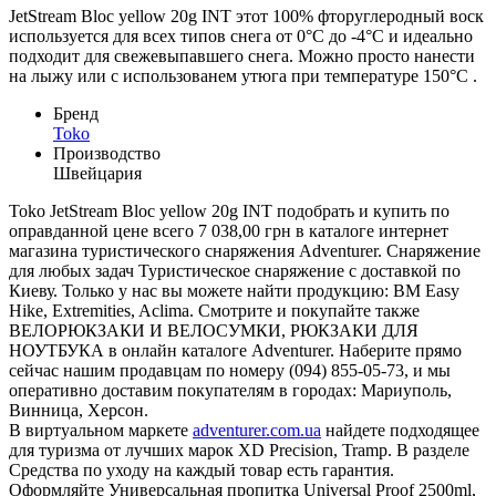
JetStream Bloc yellow 20g INT этот 100% фторуглеродный воск
используется для всех типов снега от 0°С до -4°С и идеально
подходит для свежевыпавшего снега. Можно просто нанести
на лыжу или с использованем утюга при температуре 150°С .
Бренд
Toko
Производство
Швейцария
Toko JetStream Bloc yellow 20g INT подобрать и купить по
оправданной цене всего 7 038,00 грн в каталоге интернет
магазина туристического снаряжения Adventurer. Снаряжение
для любых задач Туристическое снаряжение с доставкой по
Киеву. Только у нас вы можете найти продукцию: BM Easy
Hike, Extremities, Aclima. Смотрите и покупайте также
ВЕЛОРЮКЗАКИ И ВЕЛОСУМКИ, РЮКЗАКИ ДЛЯ
НОУТБУКА в онлайн каталоге Adventurer. Наберите прямо
сейчас нашим продавцам по номеру (094) 855-05-73, и мы
оперативно доставим покупателям в городах: Мариуполь,
Винница, Херсон.
В виртуальном маркете
adventurer.com.ua
найдете подходящее
для туризма от лучших марок XD Precision, Tramp. В разделе
Средства по уходу на каждый товар есть гарантия.
Оформляйте Универсальная пропитка Universal Proof 2500ml,