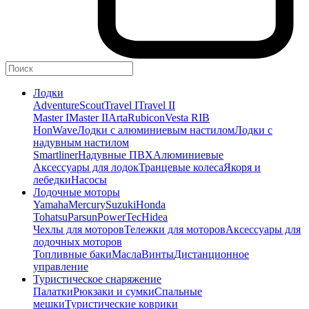
Лодки
Adventure
Scout
Travel I
Travel II
Master I
Master II
Arta
Rubicon
Vesta RIB
HonWave
Лодки с алюминиевым настилом
Лодки с
надувным настилом
Smartliner
Надувные ПВХ
Алюминиевые
Аксессуары для лодок
Транцевые колеса
Якоря и
лебедки
Насосы
Лодочные моторы
Yamaha
Mercury
Suzuki
Honda
Tohatsu
Parsun
PowerTec
Hidea
Чехлы для моторов
Тележки для моторов
Аксессуары для
лодочных моторов
Топливные баки
Масла
Винты
Дистанционное
управление
Туристическое снаряжение
Палатки
Рюкзаки и сумки
Спальные
мешки
Туристические коврики