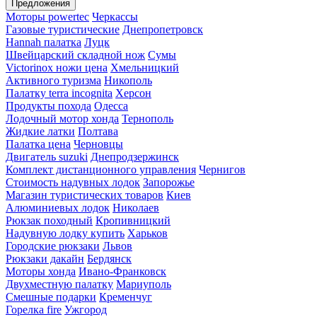
Предложения
Моторы powertec
Черкассы
Газовые туристические
Днепропетровск
Hannah палатка
Луцк
Швейцарский складной нож
Сумы
Victorinox ножи цена
Хмельницкий
Активного туризма
Никополь
Палатку terra incognita
Херсон
Продукты похода
Одесса
Лодочный мотор хонда
Тернополь
Жидкие латки
Полтава
Палатка цена
Черновцы
Двигатель suzuki
Днепродзержинск
Комплект дистанционного управления
Чернигов
Стоимость надувных лодок
Запорожье
Магазин туристических товаров
Киев
Алюминиевых лодок
Николаев
Рюкзак походный
Кропивницкий
Надувную лодку купить
Харьков
Городские рюкзаки
Львов
Рюкзаки дакайн
Бердянск
Моторы хонда
Ивано-Франковск
Двухместную палатку
Мариуполь
Смешные подарки
Кременчуг
Горелка fire
Ужгород