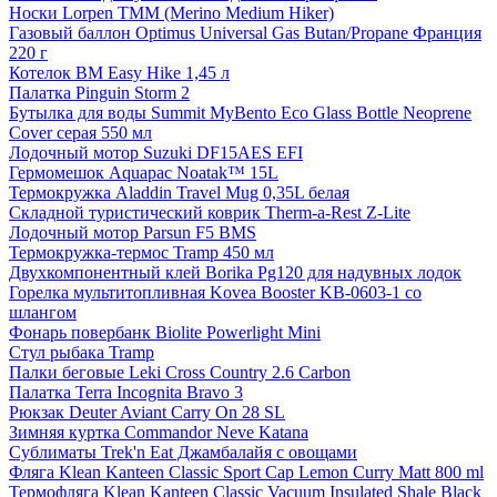
Носки Lorpen TMM (Merino Medium Hiker)
Газовый баллон Optimus Universal Gas Butan/Propane Франция
220 г
Котелок BM Easy Hike 1,45 л
Палатка Pinguin Storm 2
Бутылка для воды Summit MyBento Eco Glass Bottle Neoprene
Cover серая 550 мл
Лодочный мотор Suzuki DF15AES EFI
Гермомешок Aquapac Noatak™ 15L
Термокружка Aladdin Travel Mug 0,35L белая
Складной туристический коврик Therm-a-Rest Z-Lite
Лодочный мотор Parsun F5 BMS
Термокружка-термос Tramp 450 мл
Двухкомпонентный клей Borika Pg120 для надувных лодок
Горелка мультитопливная Kovea Booster KB-0603-1 со
шлангом
Фонарь повербанк Biolite Powerlight Mini
Стул рыбака Tramp
Палки беговые Leki Cross Country 2.6 Carbon
Палатка Terra Incognita Bravo 3
Рюкзак Deuter Aviant Carry On 28 SL
Зимняя куртка Commandor Neve Katana
Сублиматы Trek'n Eat Джамбалайя с овощами
Фляга Klean Kanteen Classic Sport Cap Lemon Curry Matt 800 ml
Термофляга Klean Kanteen Classic Vacuum Insulated Shale Black