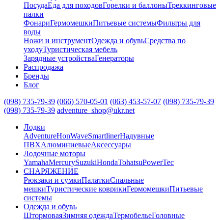
Посуда
Еда для походов
Горелки и баллоны
Треккинговые
палки
Фонари
Гермомешки
Питьевые системы
Фильтры для
воды
Ножи и инструмент
Одежда и обувь
Средства по
уходу
Туристическая мебель
Зарядные устройства
Генераторы
Распродажа
Бренды
Блог
(098) 735-79-39
(066) 570-05-01
(063) 453-57-07
(098) 735-79-39
(098) 735-79-39
adventure_shop@ukr.net
Лодки
Adventure
HonWave
Smartliner
Надувные
ПВХ
Алюминиевые
Аксессуары
Лодочные моторы
Yamaha
Mercury
Suzuki
Honda
Tohatsu
PowerTec
СНАРЯЖЕНИЕ
Рюкзаки и сумки
Палатки
Спальные
мешки
Туристические коврики
Гермомешки
Питьевые
системы
Одежда и обувь
Штормовая
Зимняя одежда
Термобелье
Головные