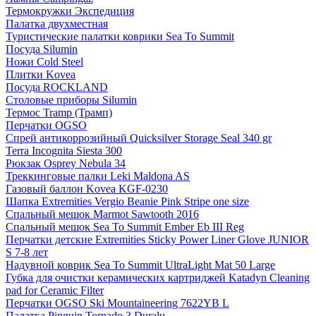
Термокружки Экспедиция
Палатка двухместная
Туристические палатки коврики Sea To Summit
Посуда Silumin
Ножи Cold Steel
Плитки Kovea
Посуда ROCKLAND
Столовые приборы Silumin
Термос Tramp (Трамп)
Перчатки OGSO
Спрей антикоррозийный Quicksilver Storage Seal 340 gr
Terra Incognita Siesta 300
Рюкзак Osprey Nebula 34
Треккинговые палки Leki Maldona AS
Газовый баллон Kovea KGF-0230
Шапка Extremities Vergio Beanie Pink Stripe one size
Спальный мешок Marmot Sawtooth 2016
Спальный мешок Sea To Summit Ember Eb III Reg
Перчатки детские Extremities Sticky Power Liner Glove JUNIOR
S 7-8 лет
Надувной коврик Sea To Summit UltraLight Mat 50 Large
Губка для очистки керамических картриджей Katadyn Cleaning
pad for Ceramic Filter
Перчатки OGSO Ski Mountaineering 7622YB L
Палатка Pinguin Tornado 3 Duralu