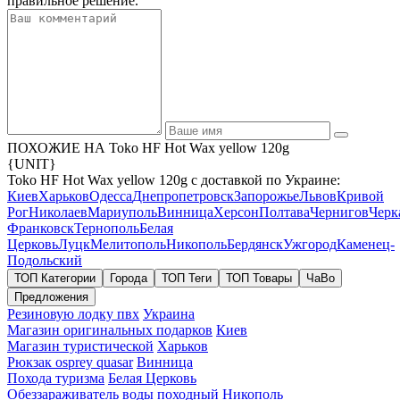
правильное решение.
ПОХОЖИЕ НА Toko HF Hot Wax yellow 120g
{UNIT}
Toko HF Hot Wax yellow 120g с доставкой по Украине:
Киев
Харьков
Одесса
Днепропетровск
Запорожье
Львов
Кривой
Рог
Николаев
Мариуполь
Винница
Херсон
Полтава
Чернигов
Черк
Франковск
Тернополь
Белая
Церковь
Луцк
Мелитополь
Никополь
Бердянск
Ужгород
Каменец-
Подольский
ТОП Категории
Города
ТОП Теги
ТОП Товары
ЧаВо
Предложения
Резиновую лодку пвх
Украина
Магазин оригинальных подарков
Киев
Магазин туристической
Харьков
Рюкзак osprey quasar
Винница
Похода туризма
Белая Церковь
Обеззараживатель воды походный
Никополь