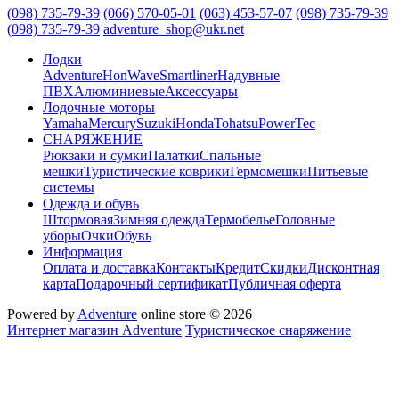
(098) 735-79-39
(066) 570-05-01
(063) 453-57-07
(098) 735-79-39
(098) 735-79-39
adventure_shop@ukr.net
Лодки
Adventure
HonWave
Smartliner
Надувные
ПВХ
Алюминиевые
Аксессуары
Лодочные моторы
Yamaha
Mercury
Suzuki
Honda
Tohatsu
PowerTec
СНАРЯЖЕНИЕ
Рюкзаки и сумки
Палатки
Спальные
мешки
Туристические коврики
Гермомешки
Питьевые
системы
Одежда и обувь
Штормовая
Зимняя одежда
Термобелье
Головные
уборы
Очки
Обувь
Информация
Оплата и доставка
Контакты
Кредит
Скидки
Дисконтная
карта
Подарочный сертификат
Публичная оферта
Powered by
Adventure
online store © 2026
Интернет магазин Adventure
Туристическое снаряжение