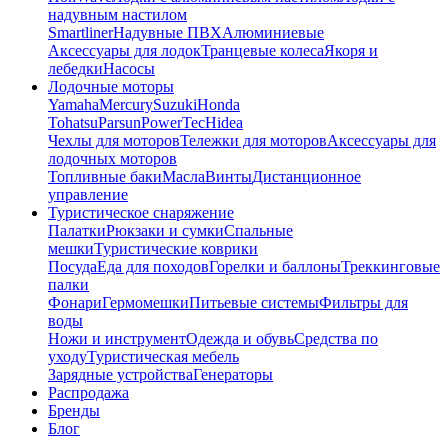
надувным настилом
Smartliner
Надувные ПВХ
Алюминиевые
Аксессуары для лодок
Транцевые колеса
Якоря и
лебедки
Насосы
Лодочные моторы
Yamaha
Mercury
Suzuki
Honda
Tohatsu
Parsun
PowerTec
Hidea
Чехлы для моторов
Тележки для моторов
Аксессуары для
лодочных моторов
Топливные баки
Масла
Винты
Дистанционное
управление
Туристическое снаряжение
Палатки
Рюкзаки и сумки
Спальные
мешки
Туристические коврики
Посуда
Еда для походов
Горелки и баллоны
Треккинговые
палки
Фонари
Гермомешки
Питьевые системы
Фильтры для
воды
Ножи и инструмент
Одежда и обувь
Средства по
уходу
Туристическая мебель
Зарядные устройства
Генераторы
Распродажа
Бренды
Блог