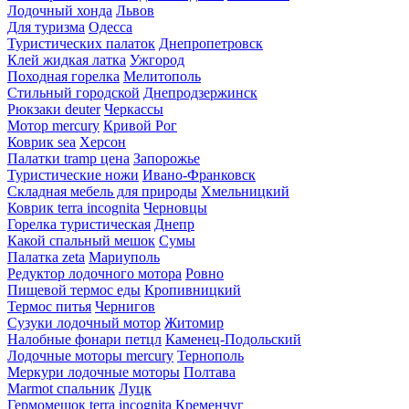
Лодочный хонда
Львов
Для туризма
Одесса
Туристических палаток
Днепропетровск
Клей жидкая латка
Ужгород
Походная горелка
Мелитополь
Стильный городской
Днепродзержинск
Рюкзаки deuter
Черкассы
Мотор mercury
Кривой Рог
Коврик sea
Херсон
Палатки tramp цена
Запорожье
Туристические ножи
Ивано-Франковск
Складная мебель для природы
Хмельницкий
Коврик terra incognita
Черновцы
Горелка туристическая
Днепр
Какой спальный мешок
Сумы
Палатка zeta
Мариуполь
Редуктор лодочного мотора
Ровно
Пищевой термос еды
Кропивницкий
Термос питья
Чернигов
Сузуки лодочный мотор
Житомир
Налобные фонари петцл
Каменец-Подольский
Лодочные моторы mercury
Тернополь
Меркури лодочные моторы
Полтава
Marmot спальник
Луцк
Гермомешок terra incognita
Кременчуг