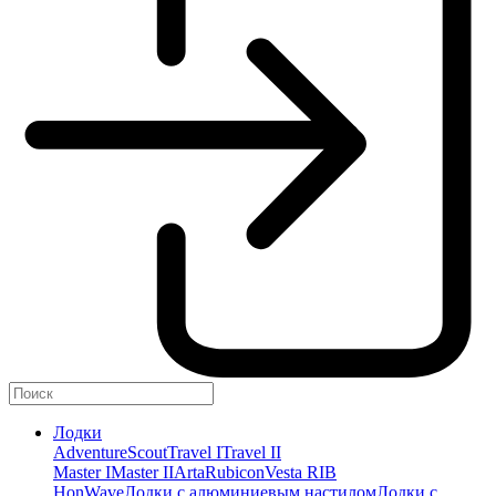
Лодки
Adventure
Scout
Travel I
Travel II
Master I
Master II
Arta
Rubicon
Vesta RIB
HonWave
Лодки с алюминиевым настилом
Лодки с