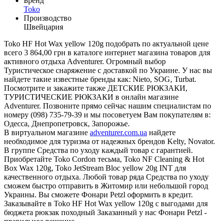
Бренд
Toko
Производство
Швейцария
Toko HF Hot Wax yellow 120g подобрать по актуальной цене
всего 3 864,00 грн в каталоге интернет магазина товаров для
активного отдыха Adventurer. Огромный выбор
Туристическое снаряжение с доставкой по Украине. У нас вы
найдете такие известные бренды как: Nieto, SOG, Turbat.
Посмотрите и закажите также ДЕТСКИЕ РЮКЗАКИ,
ТУРИСТИЧЕСКИЕ РЮКЗАКИ в онлайн магазине
Adventurer. Позвоните прямо сейчас нашим специалистам по
номеру (098) 735-79-39 и мы посоветуем Вам покупателям в:
Одесса, Днепропетровск, Запорожье.
В виртуальном магазине
adventurer.com.ua
найдете
необходимое для туризма от надежных брендов Kelty, Novator.
В группе Средства по уходу каждый товар с гарантией.
Приобретайте Toko Cordon тесьма, Toko NF Cleaning & Hot
Box Wax 120g, Toko JetStream Bloc yellow 20g INT для
качественного отдыха. Любой товар ряда Средства по уходу
сможем быстро отправить в Житомир или небольшой город
Украины. Вы сможете Фонари Petzl оформить в кредит.
Заказывайте в Toko HF Hot Wax yellow 120g с выгодами для
бюджета рюкзак походный Заказанный у нас Фонари Petzl -