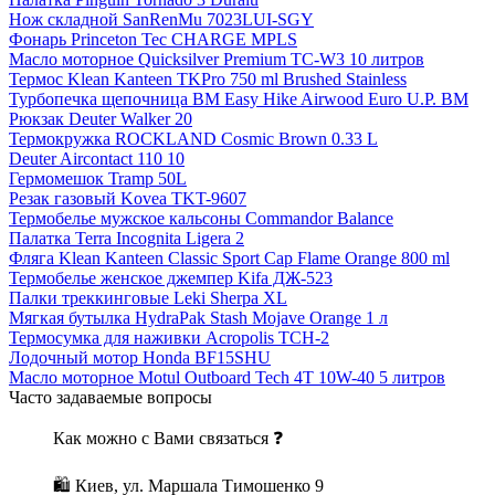
Нож складной SanRenMu 7023LUI-SGY
Фонарь Princeton Tec CHARGE MPLS
Масло моторное Quicksilver Premium TC-W3 10 литров
Термос Klean Kanteen TKPro 750 ml Brushed Stainless
Турбопечка щепочница BM Easy Hike Airwood Euro U.P. BM
Рюкзак Deuter Walker 20
Термокружка ROCKLAND Cosmic Brown 0.33 L
Deuter Aircontact 110 10
Гермомешок Tramp 50L
Резак газовый Kovea TKT-9607
Термобелье мужское кальсоны Commandor Balance
Палатка Terra Incognita Ligera 2
Фляга Klean Kanteen Classic Sport Cap Flame Orange 800 ml
Термобелье женское джемпер Kifa ДЖ-523
Палки треккинговые Leki Sherpa XL
Мягкая бутылка HydraPak Stash Mojave Orange 1 л
Термосумка для наживки Acropolis ТСН-2
Лодочный мотор Honda BF15SHU
Масло моторное Motul Outboard Tech 4T 10W-40 5 литров
Часто задаваемые вопросы
Как можно с Вами связаться ❓
🛍 Киев, ул. Маршала Тимошенко 9