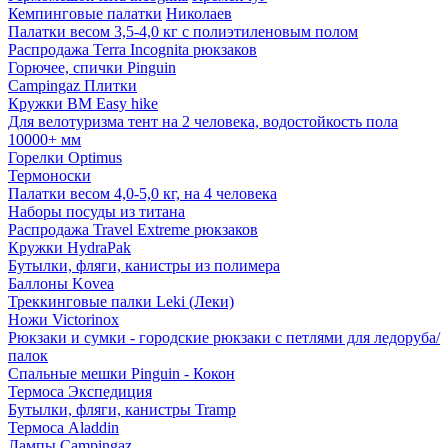
Кемпинговые палатки
Николаев
Палатки весом 3,5-4,0 кг с полиэтиленовым полом
Распродажа Terra Incognita рюкзаков
Горючее, спички Pinguin
Campingaz Плитки
Кружки BM Easy hike
Для велотуризма тент на 2 человека, водостойкость пола
10000+ мм
Горелки Optimus
Термоноски
Палатки весом 4,0-5,0 кг, на 4 человека
Наборы посуды из титана
Распродажа Travel Extreme рюкзаков
Кружки HydraPak
Бутылки, фляги, канистры из полимера
Баллоны Kovea
Треккинговые палки Leki (Леки)
Ножи Victorinox
Рюкзаки и сумки - городские рюкзаки с петлями для ледоруба/
палок
Спальные мешки Pinguin - Кокон
Термоса Экспедиция
Бутылки, фляги, канистры Tramp
Термоса Aladdin
Лампы Campingaz