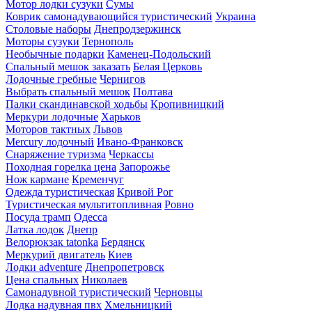
Мотор лодки сузуки
Сумы
Коврик самонадувающийся туристический
Украина
Столовые наборы
Днепродзержинск
Моторы сузуки
Тернополь
Необычные подарки
Каменец-Подольский
Спальный мешок заказать
Белая Церковь
Лодочные гребные
Чернигов
Выбрать спальный мешок
Полтава
Палки скандинавской ходьбы
Кропивницкий
Меркури лодочные
Харьков
Моторов тактных
Львов
Mercury лодочный
Ивано-Франковск
Снаряжение туризма
Черкассы
Походная горелка цена
Запорожье
Нож кармане
Кременчуг
Одежда туристическая
Кривой Рог
Туристическая мультитопливная
Ровно
Посуда трамп
Одесса
Латка лодок
Днепр
Велорюкзак tatonka
Бердянск
Меркурий двигатель
Киев
Лодки adventure
Днепропетровск
Цена спальных
Николаев
Самонадувной туристический
Черновцы
Лодка надувная пвх
Хмельницкий