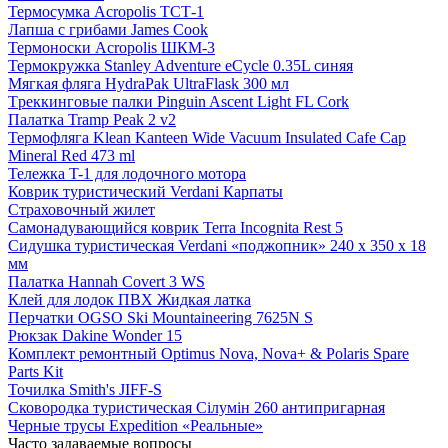
Термосумка Acropolis ТСТ-1
Лапша с грибами James Cook
Термоноски Acropolis ШКМ-3
Термокружка Stanley Adventure eCycle 0.35L синяя
Мягкая фляга HydraPak UltraFlask 300 мл
Tреккинговые палки Pinguin Ascent Light FL Cork
Палатка Tramp Peak 2 v2
Термофляга Klean Kanteen Wide Vacuum Insulated Cafe Cap
Mineral Red 473 ml
Тележка T-1 для лодочного мотора
Коврик туристический Verdani Карпаты
Страховочный жилет
Самонадувающийся коврик Terra Incognita Rest 5
Сидушка туристическая Verdani «поджопник» 240 x 350 х 18
мм
Палатка Hannah Covert 3 WS
Клей для лодок ПВХ Жидкая латка
Перчатки OGSO Ski Mountaineering 7625N S
Рюкзак Dakine Wonder 15
Комплект ремонтный Optimus Nova, Nova+ & Polaris Spare
Parts Kit
Точилка Smith's JIFF-S
Сковородка туристическая Сілумін 260 антипригарная
Черные трусы Expedition «Реальные»
Часто задаваемые вопросы