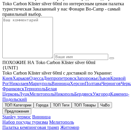
Toko Carbon Klister silver 60ml по интересным ценам палатка
туристическая Заказанный у нас Фонари Bo-Camp - самый
правильный выбор.
ПОХОЖИЕ НА Toko Carbon Klister silver 60ml
{UNIT}
Toko Carbon Klister silver 60ml с доставкой по Украине:
Киев
Харьков
Одесса
Днепропетровск
Запорожье
Львов
Кривой
Рог
Николаев
Мариуполь
Винница
Херсон
Полтава
Чернигов
Черк
Франковск
Тернополь
Белая
Церковь
Луцк
Мелитополь
Никополь
Бердянск
Ужгород
Каменец-
Подольский
ТОП Категории
Города
ТОП Теги
ТОП Товары
ЧаВо
Предложения
Stanley термос
Винница
Набор посуды туризма
Мелитополь
Палатка кемпинговая трамп
Житомир