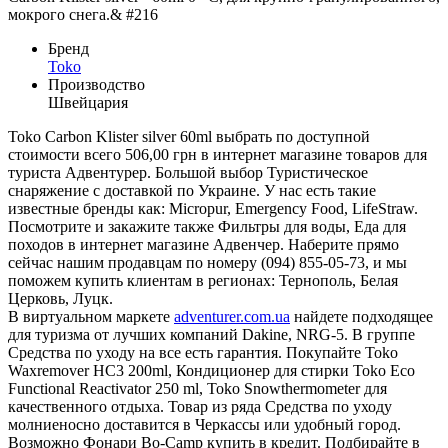
мокрого снега.& #216
Бренд
Toko
Производство
Швейцария
Toko Carbon Klister silver 60ml выбрать по доступной
стоимости всего 506,00 грн в интернет магазине товаров для
туриста Адвентурер. Большой выбор Туристическое
снаряжение с доставкой по Украине. У нас есть такие
известные бренды как: Micropur, Emergency Food, LifeStraw.
Посмотрите и закажите также Фильтры для воды, Еда для
походов в интернет магазине Адвенчер. Наберите прямо
сейчас нашим продавцам по номеру (094) 855-05-73, и мы
поможем купить клиентам в регионах: Тернополь, Белая
Церковь, Луцк.
В виртуальном маркете
adventurer.com.ua
найдете подходящее
для туризма от лучших компаний Dakine, NRG-5. В группе
Средства по уходу на все есть гарантия. Покупайте Toko
Waxremover HC3 200ml, Кондиционер для стирки Toko Eco
Functional Reactivator 250 ml, Toko Snowthermometer для
качественного отдыха. Товар из ряда Средства по уходу
молниеносно доставится в Черкассы или удобный город.
Возможно Фонари Bo-Camp купить в кредит. Подбирайте в