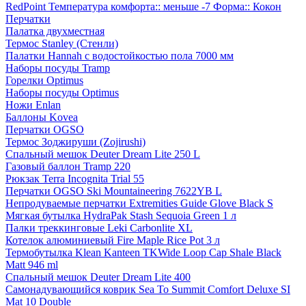
RedPoint Температура комфорта:: меньше -7 Форма:: Кокон
Перчатки
Палатка двухместная
Термос Stanley (Стенли)
Палатки Hannah с водостойкостью пола 7000 мм
Наборы посуды Tramp
Горелки Optimus
Наборы посуды Optimus
Ножи Enlan
Баллоны Kovea
Перчатки OGSO
Термос Зоджируши (Zojirushi)
Спальный мешок Deuter Dream Lite 250 L
Газовый баллон Tramp 220
Рюкзак Terra Incognita Trial 55
Перчатки OGSO Ski Mountaineering 7622YB L
Непродуваемые перчатки Extremities Guide Glove Black S
Мягкая бутылка HydraPak Stash Sequoia Green 1 л
Палки треккинговые Leki Carbonlite XL
Котелок алюминиевый Fire Maple Rice Pot 3 л
Термобутылка Klean Kanteen TKWide Loop Cap Shale Black
Matt 946 ml
Спальный мешок Deuter Dream Lite 400
Самонадувающийся коврик Sea To Summit Comfort Deluxe SI
Mat 10 Double