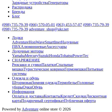
Зарядные устройства
Генераторы
Распродажа
Бренды
Блог
(098) 735-79-39
(066) 570-05-01
(063) 453-57-07
(098) 735-79-39
(098) 735-79-39
adventure_shop@ukr.net
Лодки
Adventure
HonWave
Smartliner
Надувные
ПВХ
Алюминиевые
Аксессуары
Лодочные моторы
Yamaha
Mercury
Suzuki
Honda
Tohatsu
PowerTec
СНАРЯЖЕНИЕ
Рюкзаки и сумки
Палатки
Спальные
мешки
Туристические коврики
Гермомешки
Питьевые
системы
Одежда и обувь
Штормовая
Зимняя одежда
Термобелье
Головные
уборы
Очки
Обувь
Информация
Оплата и доставка
Контакты
Кредит
Скидки
Дисконтная
карта
Подарочный сертификат
Публичная оферта
Powered by
Adventure
online store © 2026