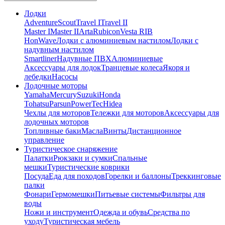
Лодки
Adventure
Scout
Travel I
Travel II
Master I
Master II
Arta
Rubicon
Vesta RIB
HonWave
Лодки с алюминиевым настилом
Лодки с
надувным настилом
Smartliner
Надувные ПВХ
Алюминиевые
Аксессуары для лодок
Транцевые колеса
Якоря и
лебедки
Насосы
Лодочные моторы
Yamaha
Mercury
Suzuki
Honda
Tohatsu
Parsun
PowerTec
Hidea
Чехлы для моторов
Тележки для моторов
Аксессуары для
лодочных моторов
Топливные баки
Масла
Винты
Дистанционное
управление
Туристическое снаряжение
Палатки
Рюкзаки и сумки
Спальные
мешки
Туристические коврики
Посуда
Еда для походов
Горелки и баллоны
Треккинговые
палки
Фонари
Гермомешки
Питьевые системы
Фильтры для
воды
Ножи и инструмент
Одежда и обувь
Средства по
уходу
Туристическая мебель