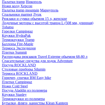
Палатки tramp
Никополь
Ножи колд
Херсон
Палатка tramp mountain
Мариуполь
Спальники marmot
Луцк
Рюкзаки и сумки обьемом 15 л, женские
Лодочные моторы с высотой транца L (508 мм, длинная)
Tohatsu
Горелки Campingaz
Кружки HydraPak
Термокружки Tramp
Баллоны Fire-Maple
Термоса Экспедиция
Плитки Summit
Распродажа рюкзаков Travel Extreme обьемом 68-80 л
Спасательные средства для лодок Adventure
Посуда ROCKLAND
Столовые приборы Silumin
Термоса ROCKLAND
Горючее, спички BM Easy hike
Плитки Campingaz
Ножи Cold Steel
Посуда Aladdin из полимера
Кружки Stanley
Термокружки из полимера
Бутылки, фляги, канистры Klean Kanteen