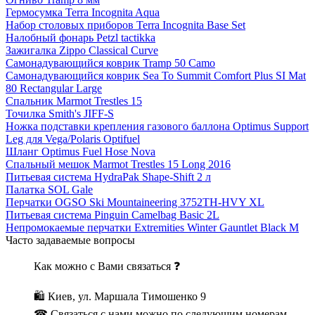
Гермосумка Terra Incognita Aqua
Набор столовых приборов Terra Incognita Base Set
Налобный фонарь Petzl tactikka
Зажигалка Zippo Classical Curve
Самонадувающийся коврик Tramp 50 Camo
Самонадувающийся коврик Sea To Summit Comfort Plus SI Mat
80 Rectangular Large
Спальник Marmot Trestles 15
Точилка Smith's JIFF-S
Ножка подставки крепления газового баллона Optimus Support
Leg для Vega/Polaris Optifuel
Шланг Optimus Fuel Hose Nova
Спальный мешок Marmot Trestles 15 Long 2016
Питьевая система HydraPak Shape-Shift 2 л
Палатка SOL Gale
Перчатки OGSO Ski Mountaineering 3752TH-HVY XL
Питьевая система Pinguin Camelbag Basic 2L
Непромокаемые перчатки Extremities Winter Gauntlet Black M
Часто задаваемые вопросы
Как можно с Вами связаться ❓
🛍 Киев, ул. Маршала Тимошенко 9
☎ Связаться с нами можно по следующим номерам