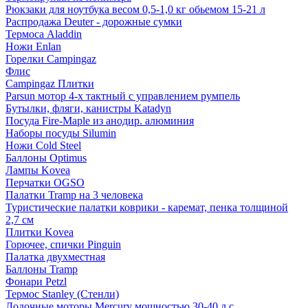
Рюкзаки для ноутбука весом 0,5-1,0 кг обьемом 15-21 л
Распродажа Deuter - дорожные сумки
Термоса Aladdin
Ножи Enlan
Горелки Campingaz
Флис
Campingaz Плитки
Parsun мотор 4-х тактный с управлением румпель
Бутылки, фляги, канистры Katadyn
Посуда Fire-Maple из анодир. алюминия
Наборы посуды Silumin
Ножи Cold Steel
Баллоны Optimus
Лампы Kovea
Перчатки OGSO
Палатки Tramp на 3 человека
Туристические палатки коврики - каремат, пенка толщиной
2,7 см
Плитки Kovea
Горючее, спички Pinguin
Палатка двухместная
Баллоны Tramp
Фонари Petzl
Термос Stanley (Стенли)
Лодочные моторы Mercury мощностью 30-40 л.с.