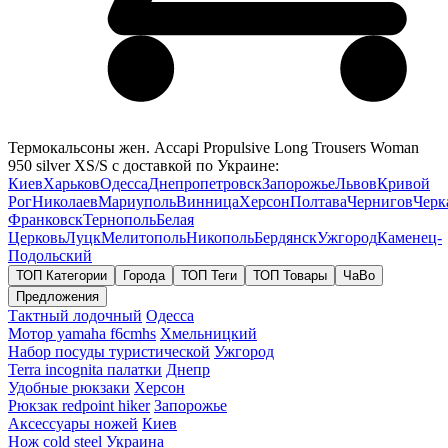
Термокальсоны жен. Accapi Propulsive Long Trousers Woman
950 silver XS/S с доставкой по Украине:
Киев
Харьков
Одесса
Днепропетровск
Запорожье
Львов
Кривой
Рог
Николаев
Мариуполь
Винница
Херсон
Полтава
Чернигов
Черк
Франковск
Тернополь
Белая
Церковь
Луцк
Мелитополь
Никополь
Бердянск
Ужгород
Каменец-
Подольский
ТОП Категории
Города
ТОП Теги
ТОП Товары
ЧаВо
Предложения
Тактный лодочный
Одесса
Мотор yamaha f6cmhs
Хмельницкий
Набор посуды туристической
Ужгород
Terra incognita палатки
Днепр
Удобные рюкзаки
Херсон
Рюкзак redpoint hiker
Запорожье
Аксессуары ножей
Киев
Нож cold steel
Украина