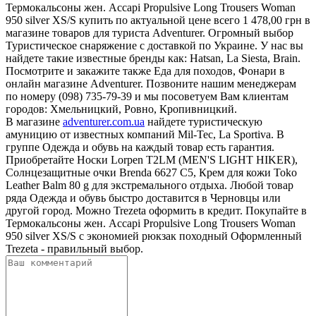
Термокальсоны жен. Accapi Propulsive Long Trousers Woman
950 silver XS/S купить по актуальной цене всего 1 478,00 грн в
магазине товаров для туриста Adventurer. Огромный выбор
Туристическое снаряжение с доставкой по Украине. У нас вы
найдете такие известные бренды как: Hatsan, La Siesta, Brain.
Посмотрите и закажите также Еда для походов, Фонари в
онлайн магазине Adventurer. Позвоните нашим менеджерам
по номеру (098) 735-79-39 и мы посоветуем Вам клиентам
городов: Хмельницкий, Ровно, Кропивницкий.
В магазине
adventurer.com.ua
найдете туристическую
амуницию от известных компаний Mil-Tec, La Sportiva. В
группе Одежда и обувь на каждый товар есть гарантия.
Приобретайте Носки Lorpen T2LM (MEN'S LIGHT HIKER),
Солнцезащитные очки Brenda 6627 C5, Крем для кожи Toko
Leather Balm 80 g для экстремального отдыха. Любой товар
ряда Одежда и обувь быстро доставится в Черновцы или
другой город. Можно Trezeta оформить в кредит. Покупайте в
Термокальсоны жен. Accapi Propulsive Long Trousers Woman
950 silver XS/S с экономией рюкзак походный Оформленный
Trezeta - правильный выбор.