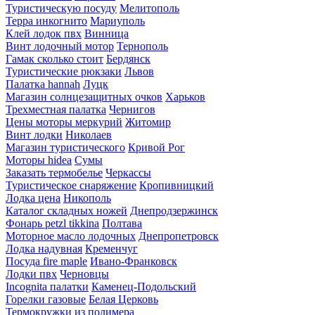
Туристическую посуду
Мелитополь
Терра инкогнито
Мариуполь
Клей лодок пвх
Винница
Винт лодочный мотор
Тернополь
Гамак сколько стоит
Бердянск
Туристические рюкзаки
Львов
Палатка hannah
Луцк
Магазин солнцезащитных очков
Харьков
Трехместная палатка
Чернигов
Цены моторы меркурий
Житомир
Винт лодки
Николаев
Магазин туристического
Кривой Рог
Моторы hidea
Сумы
Заказать термобелье
Черкассы
Туристическое снаряжение
Кропивницкий
Лодка цена
Никополь
Каталог складных ножей
Днепродзержинск
Фонарь petzl tikkina
Полтава
Моторное масло лодочных
Днепропетровск
Лодка надувная
Кременчуг
Посуда fire maple
Ивано-Франковск
Лодки пвх
Черновцы
Incognita палатки
Каменец-Подольский
Горелки газовые
Белая Церковь
Термокружки из полимера