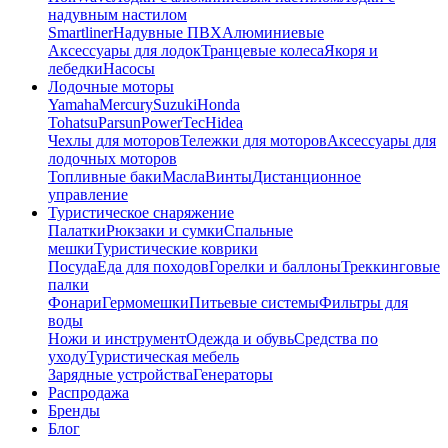
надувным настилом
Smartliner
Надувные ПВХ
Алюминиевые
Аксессуары для лодок
Транцевые колеса
Якоря и
лебедки
Насосы
Лодочные моторы
Yamaha
Mercury
Suzuki
Honda
Tohatsu
Parsun
PowerTec
Hidea
Чехлы для моторов
Тележки для моторов
Аксессуары для
лодочных моторов
Топливные баки
Масла
Винты
Дистанционное
управление
Туристическое снаряжение
Палатки
Рюкзаки и сумки
Спальные
мешки
Туристические коврики
Посуда
Еда для походов
Горелки и баллоны
Треккинговые
палки
Фонари
Гермомешки
Питьевые системы
Фильтры для
воды
Ножи и инструмент
Одежда и обувь
Средства по
уходу
Туристическая мебель
Зарядные устройства
Генераторы
Распродажа
Бренды
Блог