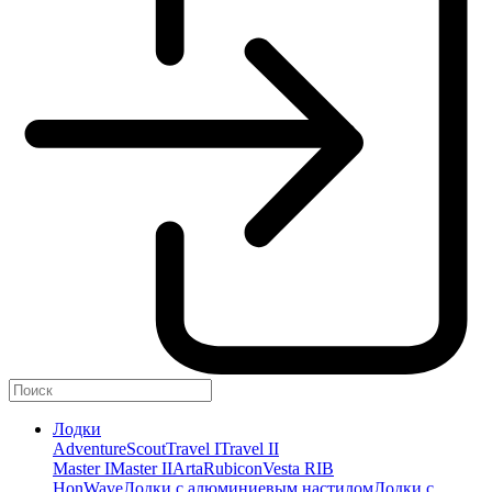
Лодки
Adventure
Scout
Travel I
Travel II
Master I
Master II
Arta
Rubicon
Vesta RIB
HonWave
Лодки с алюминиевым настилом
Лодки с