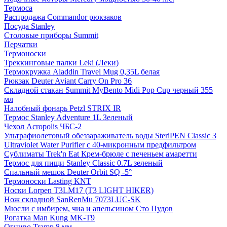
Термоса
Распродажа Commandor рюкзаков
Посуда Stanley
Столовые приборы Summit
Перчатки
Термоноски
Треккинговые палки Leki (Леки)
Термокружка Aladdin Travel Mug 0,35L белая
Рюкзак Deuter Aviant Carry On Pro 36
Складной стакан Summit MyBento Midi Pop Cup черный 355
мл
Налобный фонарь Petzl STRIX IR
Термос Stanley Adventure 1L Зеленый
Чехол Acropolis ЧБС-2
Ультрафиолетовый обеззараживатель воды SteriPEN Classic 3
Ultraviolet Water Purifier c 40-микронным предфильтром
Сублиматы Trek'n Eat Крем-брюле с печеньем амаретти
Термос для пищи Stanley Classic 0.7L зеленый
Спальный мешок Deuter Orbit SQ -5°
Термоноски Lasting KNT
Носки Lorpen T3LM17 (T3 LIGHT HIKER)
Нож складной SanRenMu 7073LUC-SK
Мюсли с имбирем, чиа и апельсином Сто Пудов
Рогатка Man Kung MK-T9
Огниво Tramp 8 мм