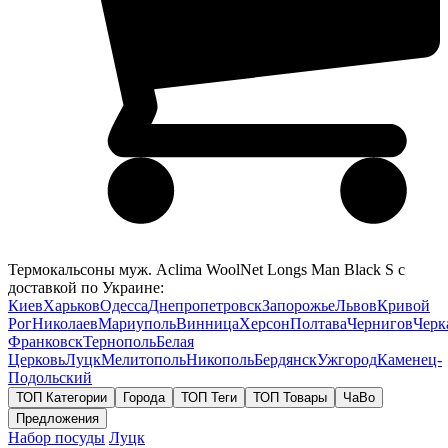
Термокальсоны муж. Aclima WoolNet Longs Man Black S с
доставкой по Украине:
Киев
Харьков
Одесса
Днепропетровск
Запорожье
Львов
Кривой
Рог
Николаев
Мариуполь
Винница
Херсон
Полтава
Чернигов
Черк
Франковск
Тернополь
Белая
Церковь
Луцк
Мелитополь
Никополь
Бердянск
Ужгород
Каменец-
Подольский
ТОП Категории
Города
ТОП Теги
ТОП Товары
ЧаВо
Предложения
Набор посуды
Луцк