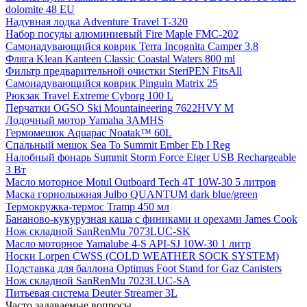
dolomite 48 EU
Надувная лодка Adventure Travel T-320
Набор посуды алюминиевый Fire Maple FMC-202
Самонадувающийся коврик Terra Incognita Camper 3.8
Фляга Klean Kanteen Classic Coastal Waters 800 ml
Фильтр предварительной очистки SteriPEN FitsAll
Самонадувающийся коврик Pinguin Matrix 25
Рюкзак Travel Extreme Cyborg 100 L
Перчатки OGSO Ski Mountaineering 7622HVY M
Лодочный мотор Yamaha 3AMHS
Гермомешок Aquapac Noatak™ 60L
Спальный мешок Sea To Summit Ember Eb I Reg
Налобный фонарь Summit Storm Force Eiger USB Rechargeable
3 Вт
Масло моторное Motul Outboard Tech 4T 10W-30 5 литров
Маска горнолыжная Julbo QUANTUM dark blue/green
Термокружка-термос Tramp 450 мл
Бананово-кукурузная каша с финиками и орехами James Cook
Нож складной SanRenMu 7073LUC-SK
Масло моторное Yamalube 4-S API-SJ 10W-30 1 литр
Носки Lorpen CWSS (COLD WEATHER SOCK SYSTEM)
Подставка для баллона Optimus Foot Stand for Gaz Canisters
Нож складной SanRenMu 7023LUC-SA
Питьевая система Deuter Streamer 3L
Часто задаваемые вопросы