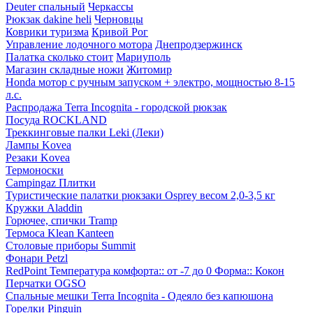
Deuter спальный
Черкассы
Рюкзак dakine heli
Черновцы
Коврики туризма
Кривой Рог
Управление лодочного мотора
Днепродзержинск
Палатка сколько стоит
Мариуполь
Магазин складные ножи
Житомир
Honda мотор с ручным запуском + электро, мощностью 8-15
л.с.
Распродажа Terra Incognita - городской рюкзак
Посуда ROCKLAND
Треккинговые палки Leki (Леки)
Лампы Kovea
Резаки Kovea
Термоноски
Campingaz Плитки
Туристические палатки рюкзаки Osprey весом 2,0-3,5 кг
Кружки Aladdin
Горючее, спички Tramp
Термоса Klean Kanteen
Столовые приборы Summit
Фонари Petzl
RedPoint Температура комфорта:: от -7 до 0 Форма:: Кокон
Перчатки OGSO
Спальные мешки Terra Incognita - Одеяло без капюшона
Горелки Pinguin