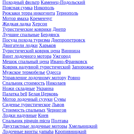
Походный фильтр
Каменец-Подольский
Поясная сумка
Никополь
Рюкзаки терра инкогнита
Тернополь
Мотор ямаха
Кременчуг
Жидкая ладка
Херсон
Туристические коврики
Днепр
Лучшие спальные
Бердянск
Посуда похода туризма
Днепропетровск
Двигатели лодки
Харьков
Туристический коврик цена
Винница
Винт лодочного мотора
Ужгород
Мешок спальный цена
Ивано-Франковск
Коврик надувной туристический
Запорожье
Мужское термобелье
Одесса
Управление лодочному мотору
Ровно
Спальник стоимость
Николаев
Ножи складные
Украина
Палатка bell
Белая Церковь
Мотор лодочный сузуки
Сумы
Сиденье туристическое
Львов
Стоимость спальных
Чернигов
Лодки надувные
Киев
Спальник pinguin micra
Полтава
Двухтактные лодочные моторы
Хмельницкий
Лодочные винты yamaha
Кропивницкий