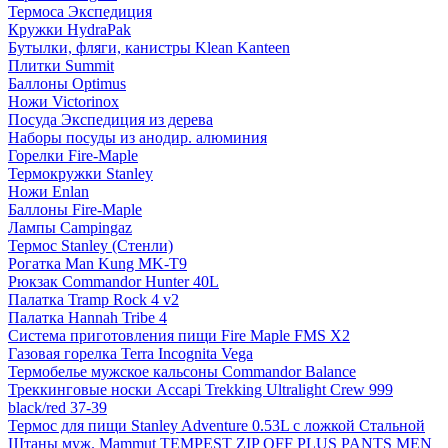
Термоса Экспедиция
Кружки HydraPak
Бутылки, фляги, канистры Klean Kanteen
Плитки Summit
Баллоны Optimus
Ножи Victorinox
Посуда Экспедиция из дерева
Наборы посуды из анодир. алюминия
Горелки Fire-Maple
Термокружки Stanley
Ножи Enlan
Баллоны Fire-Maple
Лампы Campingaz
Термос Stanley (Стенли)
Рогатка Man Kung MK-T9
Рюкзак Commandor Hunter 40L
Палатка Tramp Rock 4 v2
Палатка Hannah Tribe 4
Система приготовления пищи Fire Maple FMS X2
Газовая горелка Terra Incognita Vega
Термобелье мужское кальсоны Commandor Balance
Треккинговые носки Accapi Trekking Ultralight Crew 999
black/red 37-39
Термос для пищи Stanley Adventure 0.53L с ложкой Стальной
Штаны муж. Mammut TEMPEST ZIP OFF PLUS PANTS MEN