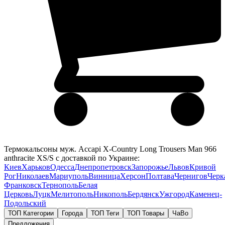
Термокальсоны муж. Accapi X-Country Long Trousers Man 966
anthracite XS/S с доставкой по Украине:
Киев
Харьков
Одесса
Днепропетровск
Запорожье
Львов
Кривой
Рог
Николаев
Мариуполь
Винница
Херсон
Полтава
Чернигов
Черк
Франковск
Тернополь
Белая
Церковь
Луцк
Мелитополь
Никополь
Бердянск
Ужгород
Каменец-
Подольский
ТОП Категории
Города
ТОП Теги
ТОП Товары
ЧаВо
Предложения