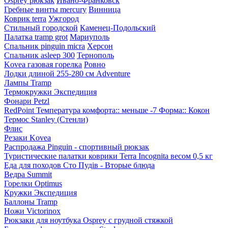
Osprey рюкзак
Ивано-Франковск
Гребные винты mercury
Винница
Коврик terra
Ужгород
Стильный городской
Каменец-Подольский
Палатка tramp grot
Мариуполь
Спальник pinguin micra
Херсон
Спальник asleep 300
Тернополь
Kovea газовая горелка
Ровно
Лодки длиной 255-280 см Adventure
Лампы Tramp
Термокружки Экспедиция
Фонари Petzl
RedPoint Температура комфорта:: меньше -7 Форма:: Кокон
Термос Stanley (Стенли)
Флис
Резаки Kovea
Распродажа Pinguin - спортивный рюкзак
Туристические палатки коврики Terra Incognita весом 0,5 кг
Еда для походов Сто Пудів - Вторые блюда
Ведра Summit
Горелки Optimus
Кружки Экспедиция
Баллоны Tramp
Ножи Victorinox
Рюкзаки для ноутбука Osprey с грудной стяжкой