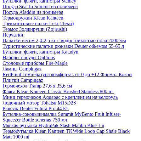
Бутылки, фляги, канистры Stanley
Посуда Sea To Summit из полимера
Посуда Aladdin из полимера
Термокружки Klean Kanteen
Треккинговые палки Leki (Леки)
Термос Зоджируши (Zojirushi)
Перчатки
Палатки весом 2,0-2,5 кг с водостойкостью пола 2000 мм
Туристические палатки рюкзаки Deuter обьемом 55-65 л
Бутылки, фляги, канистры Katadyn
Наборы посуды Optimus
Столовые приборы Fire-Maple
Лампы Campingaz
RedPoint Температура комфорта:: от 0 до +12 Форма:: Кокон
Плитки Campingaz
Гермочехол Tramp 27,6 х 35,6 см
Фляга Klean Kanteen Classic Brushed Stainless 800 ml
Мини гермочехол Aquapac с креплением на велоруль
Лодочный мотор Tohatsu M15D2S
Рюкзак Deuter Futura Pro 44 EL
Бутылка-соковыжималка Summit MyBento Fruit Infuser-
Squeezer Bottle зеленая 750 мл
Мягкая бутылка HydraPak Stash Malibu Blue 1 л
Термобутылка Klean Kanteen TKWide Loop Cap Shale Black
Matt 1900 ml