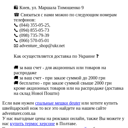
🛍 Киев, ул. Маршала Тимошенко 9
☎ Связаться с нами можно по следующим номерам
телефонов:
📞 (044) 355-05-25,
📞 (094) 855-05-73
📞 (098) 735-79-39
📞 (066) 570-05-01
📧 adventure_shop@ukr.net
Как осуществляется доставка по Украине ❓
🚚 за ваш счет - для акционных или товаров на
распродаже
🚚 за ваш счет - при заказе суммой до 2000 грн
🚚 бесплатно - при заказе суммой свыше 2000 грн
кроме акционных товаров или на распродаже (доставка
на склад Нової Пошти)
Если вам нужен
спальные мешки deuter
или хотите купить
швейцарский нож то все это найдете на нашем сайте
adventurer.com.ua
У нас выгодные цены на рюкзаки онлайн, также Вы можете у
нас
купить термос херсоне
в Полтаве.