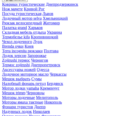
Коврики туристические
Днепродзержинск
Нож мачете
Кривой Рог
Посуда туристическая
Львов
Лодочный мотор selva
Хмельницкий
Рюкзак велосипедный
Житомир
Палатка grand
Харьков
Складная мебель отдыха
Украина
Термобелье kifa
Кропивницкий
Чехол лодочного
Луцк
Brenda очки
Киев
Terra incognita рюкзаки
Полтава
Лодок херсон
Запорожье
Zojirushi термос
Чернигов
Термос zojirushi
Днепропетровск
Аксессуары ножей
Одесса
Лодочное моторное масло
Черкассы
Мешок выбрать
Сумы
Налобный фонарь петцл
Бердянск
Мотор лодки yamaha
Кременчуг
Мешок trimm
Черновцы
Моторы лодочные
Мелитополь
Моторы ямаха тактные
Никополь
Фонари туристов
Днепр
Надувных лодок
Николаев