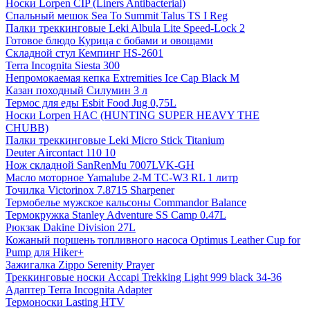
Носки Lorpen CIP (Liners Antibacterial)
Спальный мешок Sea To Summit Talus TS I Reg
Палки треккинговые Leki Albula Lite Speed-Lock 2
Готовое блюдо Курица с бобами и овощами
Складной стул Кемпинг HS-2601
Terra Incognita Siesta 300
Непромокаемая кепка Extremities Ice Cap Black M
Казан походный Силумин 3 л
Термос для еды Esbit Food Jug 0,75L
Носки Lorpen HAC (HUNTING SUPER HEAVY THE
CHUBB)
Палки треккинговые Leki Micro Stick Titanium
Deuter Aircontact 110 10
Нож складной SanRenMu 7007LVK-GH
Масло моторное Yamalube 2-M TC-W3 RL 1 литр
Точилка Victorinox 7.8715 Sharpener
Термобелье мужское кальсоны Commandor Balance
Термокружка Stanley Adventure SS Camp 0.47L
Рюкзак Dakine Division 27L
Кожаный поршень топливного насоса Optimus Leather Cup for
Pump для Hiker+
Зажигалка Zippo Serenity Prayer
Треккинговые носки Accapi Trekking Light 999 black 34-36
Адаптер Terra Incognita Adapter
Термоноски Lasting HTV