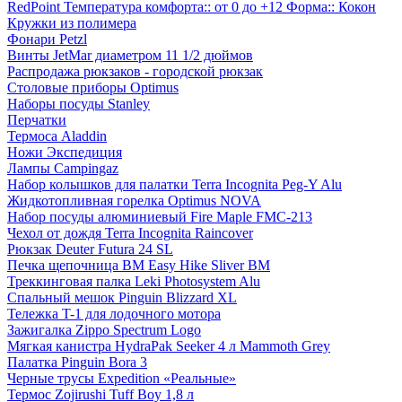
RedPoint Температура комфорта:: от 0 до +12 Форма:: Кокон
Кружки из полимера
Фонари Petzl
Винты JetMar диаметром 11 1/2 дюймов
Распродажа рюкзаков - городской рюкзак
Столовые приборы Optimus
Наборы посуды Stanley
Перчатки
Термоса Aladdin
Ножи Экспедиция
Лампы Campingaz
Набор колышков для палатки Terra Incognita Peg-Y Alu
Жидкотопливная горелка Optimus NOVA
Набор посуды алюминиевый Fire Maple FMC-213
Чехол от дождя Terra Incognita Raincover
Рюкзак Deuter Futura 24 SL
Печка щепочница BM Easy Hike Sliver BM
Треккинговая палка Leki Photosystem Alu
Спальный мешок Pinguin Blizzard XL
Тележка T-1 для лодочного мотора
Зажигалка Zippo Spectrum Logo
Мягкая канистра HydraPak Seeker 4 л Mammoth Grey
Палатка Pinguin Bora 3
Черные трусы Expedition «Реальные»
Термос Zojirushi Tuff Boy 1,8 л