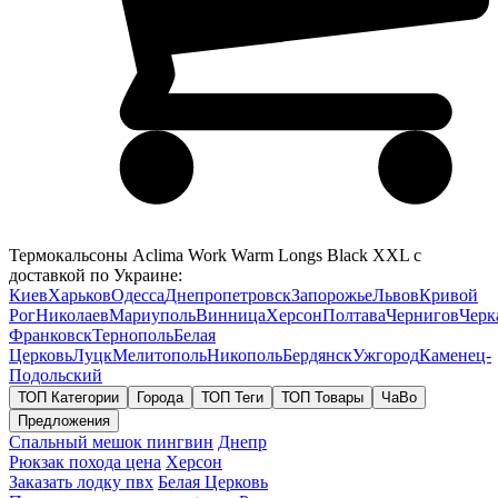
Термокальсоны Aclima Work Warm Longs Black XXL с
доставкой по Украине:
Киев
Харьков
Одесса
Днепропетровск
Запорожье
Львов
Кривой
Рог
Николаев
Мариуполь
Винница
Херсон
Полтава
Чернигов
Черк
Франковск
Тернополь
Белая
Церковь
Луцк
Мелитополь
Никополь
Бердянск
Ужгород
Каменец-
Подольский
ТОП Категории
Города
ТОП Теги
ТОП Товары
ЧаВо
Предложения
Спальный мешок пингвин
Днепр
Рюкзак похода цена
Херсон
Заказать лодку пвх
Белая Церковь