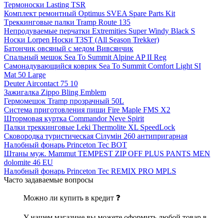
Термоноски Lasting TSR
Комплект ремонтный Optimus SVEA Spare Parts Kit
Tреккинговые палки Tramp Route 135
Непродуваемые перчатки Extremities Super Windy Black S
Носки Lorpen Носки T3ST (All Season Trekker)
Батончик овсяный с медом Вивсянчик
Спальный мешок Sea To Summit Alpine AP II Reg
Самонадувающийся коврик Sea To Summit Comfort Light SI
Mat 50 Large
Deuter Aircontact 75 10
Зажигалка Zippo Bling Emblem
Гермомешок Tramp прозрачный 50L
Система приготовления пищи Fire Maple FMS X2
Штормовая куртка Commandor Neve Spirit
Палки треккинговые Leki Thermolite XL SpeedLock
Сковородка туристическая Сілумін 260 антипригарная
Налобный фонарь Princeton Tec BOT
Штаны муж. Mammut TEMPEST ZIP OFF PLUS PANTS MEN
dolomite 46 EU
Налобный фонарь Princeton Tec REMIX PRO MPLS
Часто задаваемые вопросы
Можно ли купить в кредит ❓
У нашем магазине вы можете оформить любой товар в