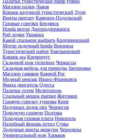
Палатки туристические tramp
Ровно
Магазин палки
Львов
Коврик надувной туристический
Луцк
Винты mercury
Каменец-Подольский
Газовые горелки
Бердянск
Honda мотор
Днепродзержинск
Риб лодки
Украина
Какой спальник выбрать
Кропивницкий
Мотор лодочный honda
Винница
Туристический набор
Хмельницкий
Коврик sea
Кременчуг
Складной нож victorinox
Черкассы
Складная мебель для природы
Запорожье
Магазин гамаков
Кривой Рог
Модный рюкзак
Ивано-Франковск
Ямаха двигатель
Одесса
Палатки тотем
Мелитополь
Спальный мешок marmot
Житомир
Газовую горелку туризма
Киев
Надувных лодок пвх
Чернигов
Походную газовую
Полтава
Походная газовая плита
Никополь
Налобный фонарь петцл
Сумы
Лодочные винты меркури
Черновцы
Универсальный нож
Харьков