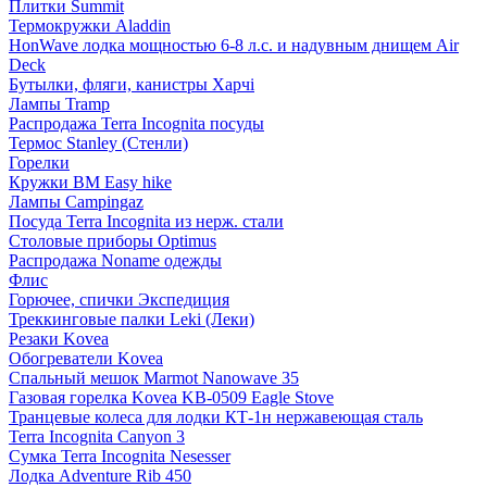
Плитки Summit
Термокружки Aladdin
HonWave лодка мощностью 6-8 л.с. и надувным днищем Air
Deck
Бутылки, фляги, канистры Харчі
Лампы Tramp
Распродажа Terra Incognita посуды
Термос Stanley (Стенли)
Горелки
Кружки BM Easy hike
Лампы Campingaz
Посуда Terra Incognita из нерж. стали
Столовые приборы Optimus
Распродажа Noname одежды
Флис
Горючее, спички Экспедиция
Треккинговые палки Leki (Леки)
Резаки Kovea
Обогреватели Kovea
Спальный мешок Marmot Nanowave 35
Газовая горелка Kovea KB-0509 Eagle Stove
Транцевые колеса для лодки КТ-1н нержавеющая сталь
Terra Incognita Canyon 3
Сумка Terra Incognita Nesesser
Лодка Adventure Rib 450