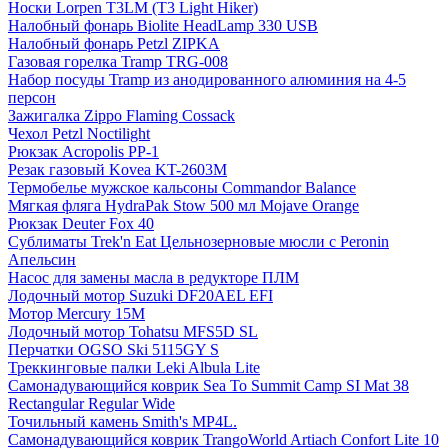
Носки Lorpen T3LM (T3 Light Hiker)
Налобный фонарь Biolite HeadLamp 330 USB
Налобный фонарь Petzl ZIPKA
Газовая горелка Tramp TRG-008
Набор посуды Tramp из анодированного алюминия на 4-5
персон
Зажигалка Zippo Flaming Cossack
Чехол Petzl Noctilight
Рюкзак Acropolis РР-1
Резак газовый Kovea KT-2603M
Термобелье мужское кальсоны Commandor Balance
Мягкая фляга HydraPak Stow 500 мл Mojave Orange
Рюкзак Deuter Fox 40
Сублиматы Trek'n Eat Цельнозерновые мюсли с Peronin
Апельсин
Насос для замены масла в редукторе ПЛМ
Лодочный мотор Suzuki DF20AEL EFI
Мотор Mercury 15M
Лодочный мотор Tohatsu MFS5D SL
Перчатки OGSO Ski 5115GY S
Треккинговые палки Leki Albula Lite
Самонадувающийся коврик Sea To Summit Camp SI Mat 38
Rectangular Regular Wide
Точильный камень Smith's MP4L.
Самонадувающийся коврик TrangoWorld Artiach Confort Lite 10