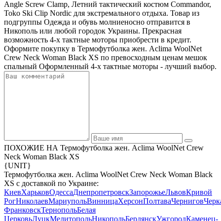
Angle Screw Clamp, Летний тактический костюм Commandor,
Toko Ski Clip Nordic для экстремального отдыха. Товар из
подгруппы Одежда и обувь молниеносно отправится в
Никополь или любой городок Украины. Прекрасная
возможность 4-х тактные моторы приобрести в кредит.
Оформите покупку в Термофутболка жен. Aclima WoolNet
Crew Neck Woman Black XS по превосходным ценам мешок
спальный Оформленный 4-х тактные моторы - лучший выбор.
ПОХОЖИЕ НА Термофутболка жен. Aclima WoolNet Crew
Neck Woman Black XS
{UNIT}
Термофутболка жен. Aclima WoolNet Crew Neck Woman Black
XS с доставкой по Украине:
Киев
Харьков
Одесса
Днепропетровск
Запорожье
Львов
Кривой
Рог
Николаев
Мариуполь
Винница
Херсон
Полтава
Чернигов
Черк
Франковск
Тернополь
Белая
Церковь
Луцк
Мелитополь
Никополь
Бердянск
Ужгород
Каменец-