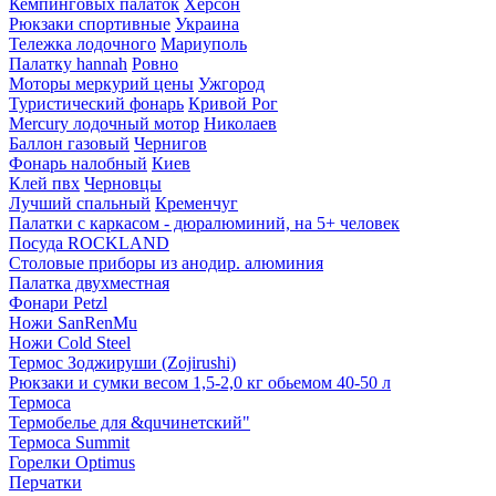
Кемпинговых палаток
Херсон
Рюкзаки спортивные
Украина
Тележка лодочного
Мариуполь
Палатку hannah
Ровно
Моторы меркурий цены
Ужгород
Туристический фонарь
Кривой Рог
Mercury лодочный мотор
Николаев
Баллон газовый
Чернигов
Фонарь налобный
Киев
Клей пвх
Черновцы
Лучший спальный
Кременчуг
Палатки с каркасом - дюралюминий, на 5+ человек
Посуда ROCKLAND
Столовые приборы из анодир. алюминия
Палатка двухместная
Фонари Petzl
Ножи SanRenMu
Ножи Cold Steel
Термос Зоджируши (Zojirushi)
Рюкзаки и сумки весом 1,5-2,0 кг обьемом 40-50 л
Термоса
Термобелье для &quчинетский"
Термоса Summit
Горелки Optimus
Перчатки