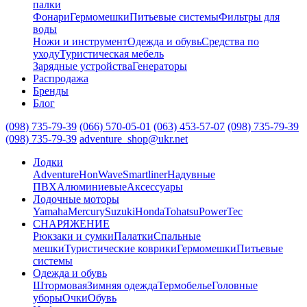
палки
Фонари
Гермомешки
Питьевые системы
Фильтры для
воды
Ножи и инструмент
Одежда и обувь
Средства по
уходу
Туристическая мебель
Зарядные устройства
Генераторы
Распродажа
Бренды
Блог
(098) 735-79-39
(066) 570-05-01
(063) 453-57-07
(098) 735-79-39
(098) 735-79-39
adventure_shop@ukr.net
Лодки
Adventure
HonWave
Smartliner
Надувные
ПВХ
Алюминиевые
Аксессуары
Лодочные моторы
Yamaha
Mercury
Suzuki
Honda
Tohatsu
PowerTec
СНАРЯЖЕНИЕ
Рюкзаки и сумки
Палатки
Спальные
мешки
Туристические коврики
Гермомешки
Питьевые
системы
Одежда и обувь
Штормовая
Зимняя одежда
Термобелье
Головные
уборы
Очки
Обувь