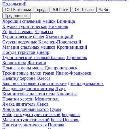
Подольский
ТОП Категории
Города
ТОП Теги
ТОП Товары
ЧаВо
Предложения
Хороший спальный мешок
Винница
Кружка туристическая
Никополь
Zojirushi термос
Черкассы
Туристические deuter
Хмельницкий
Сузуки лодочные
Каменец-Подольский
Магазин спальных мешков
Кропивницкий
Посуда туристов
Днепр
Туристический газовый баллон
Тернополь
Коврик terra
Житомир
Помпа замены масла
Днепропетровск
Трекинговые палки трамп
Ивано-Франковск
Палатку херсоне
Одесса
Баллоны газовые туристические
Днепродзержинск
Все для лодочного мотора
Луцк
Кемпинговая палатка цена
Запорожье
Палатки херсон
Мелитополь
Ямаха двигатель
Львов
Хонда лодочный мотор
Сумы
Набор посуды туристической
Бердянск
Магазин туристической
Белая Церковь
Плитка туристическая
Полтава