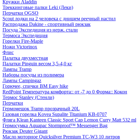
Кружки Aladdin
Треккинговые палки Leki (Леки)
Перчатки OGSO
Scout лодки на 2 человека с днищем реечный настил
Распродажа Dakine - спортивный рюкзак
Посуда Экспедиция из нерж. стали
Термоса Экспедиция
Горелки Fire-Maple
Ножи Victorinox
Флис
Палатка двухместная
Палатки Pinguin весом 3,5-4,0 кг
Лампы Tramp
Наборы посуды из полимера
Лампы Campingaz
Горючее, спички BM Easy hike
RedPoint Температура комфорта:: от -7 до 0 Форма:: Кокон
Термос Stanley (Стенли)
Перчатки
Гермомешок Tramp прозрачный 20L
Газовая горелка Kovea Supalite Titanium KB-0707
Фляга Klean Kanteen Classic Sport Cap Lemon Curry Matt 532 ml
Гермосумка Aquapac Stormproof™ Messenger Bag
Рюкзак Deuter Gigant
Масло моторное Quicksilver Premium TC-W3 10 литров