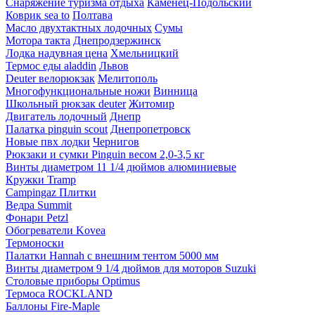
Снаряжение туризма отдыха
Каменец-Подольский
Коврик sea to
Полтава
Масло двухтактных лодочных
Сумы
Мотора такта
Днепродзержинск
Лодка надувная цена
Хмельницкий
Термос еды aladdin
Львов
Deuter велорюкзак
Мелитополь
Многофункциональные ножи
Винница
Школьный рюкзак deuter
Житомир
Двигатель лодочный
Днепр
Палатка pinguin scout
Днепропетровск
Новые пвх лодки
Чернигов
Рюкзаки и сумки Pinguin весом 2,0-3,5 кг
Винты диаметром 11 1/4 дюймов алюминиевые
Кружки Tramp
Campingaz Плитки
Ведра Summit
Фонари Petzl
Обогреватели Kovea
Термоноски
Палатки Hannah с внешним тентом 5000 мм
Винты диаметром 9 1/4 дюймов для моторов Suzuki
Столовые приборы Optimus
Термоса ROCKLAND
Баллоны Fire-Maple