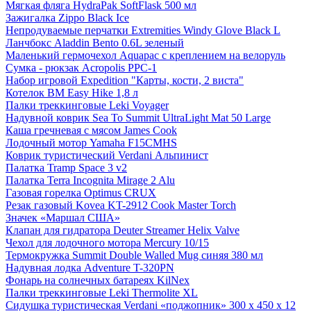
Мягкая фляга HydraPak SoftFlask 500 мл
Зажигалка Zippo Black Ice
Непродуваемые перчатки Extremities Windy Glove Black L
Ланчбокс Aladdin Bento 0.6L зеленый
Маленький гермочехол Aquapac с креплением на велоруль
Сумка - рюкзак Acropolis РРС-1
Набор игровой Expedition "Карты, кости, 2 виста"
Котелок BM Easy Hike 1,8 л
Палки треккинговые Leki Voyager
Надувной коврик Sea To Summit UltraLight Mat 50 Large
Каша гречневая с мясом James Cook
Лодочный мотор Yamaha F15CMHS
Коврик туристический Verdani Альпинист
Палатка Tramp Space 3 v2
Палатка Terra Incognita Mirage 2 Alu
Газовая горелка Optimus CRUX
Резак газовый Kovea KT-2912 Cook Master Torch
Значек «Маршал США»
Клапан для гидратора Deuter Streamer Helix Valve
Чехол для лодочного мотора Mercury 10/15
Термокружка Summit Double Walled Mug синяя 380 мл
Надувная лодка Adventure T-320PN
Фонарь на солнечных батареях KilNex
Палки треккинговые Leki Thermolite XL
Сидушка туристическая Verdani «поджопник» 300 x 450 х 12