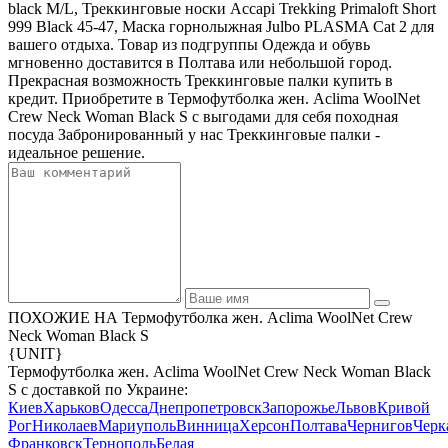
black M/L, Треккинговые носки Accapi Trekking Primaloft Short
999 Black 45-47, Маска горнолыжная Julbo PLASMA Cat 2 для
вашего отдыха. Товар из подгруппы Одежда и обувь
мгновенно доставится в Полтава или небольшой город.
Прекрасная возможность Треккинговые палки купить в
кредит. Приобретите в Термофутболка жен. Aclima WoolNet
Crew Neck Woman Black S с выгодами для себя походная
посуда Забронированный у нас Треккинговые палки -
идеальное решение.
ПОХОЖИЕ НА Термофутболка жен. Aclima WoolNet Crew
Neck Woman Black S
{UNIT}
Термофутболка жен. Aclima WoolNet Crew Neck Woman Black
S с доставкой по Украине:
Киев
Харьков
Одесса
Днепропетровск
Запорожье
Львов
Кривой
Рог
Николаев
Мариуполь
Винница
Херсон
Полтава
Чернигов
Черк
Франковск
Тернополь
Белая