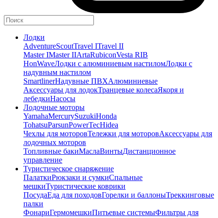
Лодки
Adventure
Scout
Travel I
Travel II
Master I
Master II
Arta
Rubicon
Vesta RIB
HonWave
Лодки с алюминиевым настилом
Лодки с
надувным настилом
Smartliner
Надувные ПВХ
Алюминиевые
Аксессуары для лодок
Транцевые колеса
Якоря и
лебедки
Насосы
Лодочные моторы
Yamaha
Mercury
Suzuki
Honda
Tohatsu
Parsun
PowerTec
Hidea
Чехлы для моторов
Тележки для моторов
Аксессуары для
лодочных моторов
Топливные баки
Масла
Винты
Дистанционное
управление
Туристическое снаряжение
Палатки
Рюкзаки и сумки
Спальные
мешки
Туристические коврики
Посуда
Еда для походов
Горелки и баллоны
Треккинговые
палки
Фонари
Гермомешки
Питьевые системы
Фильтры для