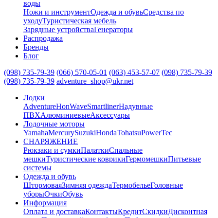
воды
Ножи и инструмент
Одежда и обувь
Средства по
уходу
Туристическая мебель
Зарядные устройства
Генераторы
Распродажа
Бренды
Блог
(098) 735-79-39
(066) 570-05-01
(063) 453-57-07
(098) 735-79-39
(098) 735-79-39
adventure_shop@ukr.net
Лодки
Adventure
HonWave
Smartliner
Надувные
ПВХ
Алюминиевые
Аксессуары
Лодочные моторы
Yamaha
Mercury
Suzuki
Honda
Tohatsu
PowerTec
СНАРЯЖЕНИЕ
Рюкзаки и сумки
Палатки
Спальные
мешки
Туристические коврики
Гермомешки
Питьевые
системы
Одежда и обувь
Штормовая
Зимняя одежда
Термобелье
Головные
уборы
Очки
Обувь
Информация
Оплата и доставка
Контакты
Кредит
Скидки
Дисконтная