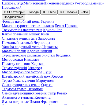
Церковь
Луцк
Мелитополь
Никополь
Бердянск
Ужгород
Каменец-
Подольский
ТОП Категории
Города
ТОП Теги
ТОП Товары
ЧаВо
Предложения
Фонарь налобный цена
Украина
Магазин туристических палаток
Белая Церковь
Трехместная палатка zeta
Кривой Рог
Какой спальный мешок
Киев
Спальные мешки terra
Запорожье
Походный газовый
Черновцы
Yamaha лодочный мотор
Черкассы
Магазин палки
Кропивницкий
Туристические фильтры очистки
Бердянск
Мотор лодки
Николаев
Палатку пингвин
Харьков
Термос zojirushi
Ужгород
Масло лодочного мотора
Луцк
Швейцарский армейский нож
Херсон
Термо белье мужчин
Мариуполь
Солнцезащитных очков
Одесса
Термосы трамп
Никополь
Самонадувающийся коврик tramp
Ровно
Активного туризма
Кременчуг
Ямаха лодочные
Ивано-Франковск