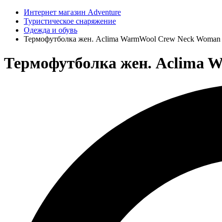
Интернет магазин Adventure
Туристическое снаряжение
Одежда и обувь
Термофутболка жен. Aclima WarmWool Crew Neck Woman
Термофутболка жен. Aclima W