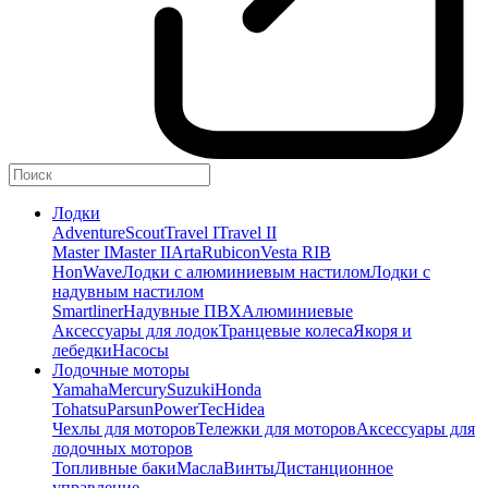
Лодки
Adventure
Scout
Travel I
Travel II
Master I
Master II
Arta
Rubicon
Vesta RIB
HonWave
Лодки с алюминиевым настилом
Лодки с
надувным настилом
Smartliner
Надувные ПВХ
Алюминиевые
Аксессуары для лодок
Транцевые колеса
Якоря и
лебедки
Насосы
Лодочные моторы
Yamaha
Mercury
Suzuki
Honda
Tohatsu
Parsun
PowerTec
Hidea
Чехлы для моторов
Тележки для моторов
Аксессуары для
лодочных моторов
Топливные баки
Масла
Винты
Дистанционное
управление