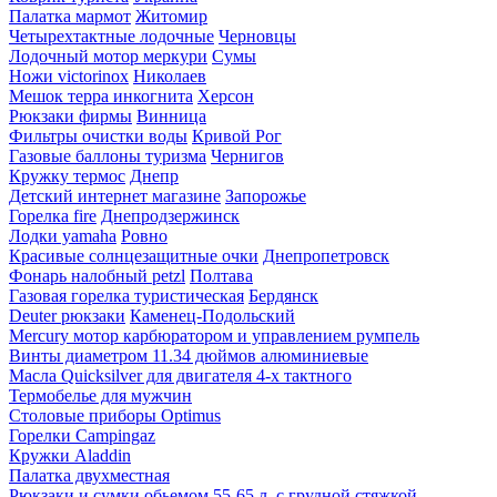
Палатка мармот
Житомир
Четырехтактные лодочные
Черновцы
Лодочный мотор меркури
Сумы
Ножи victorinox
Николаев
Мешок терра инкогнита
Херсон
Рюкзаки фирмы
Винница
Фильтры очистки воды
Кривой Рог
Газовые баллоны туризма
Чернигов
Кружку термос
Днепр
Детский интернет магазине
Запорожье
Горелка fire
Днепродзержинск
Лодки yamaha
Ровно
Красивые солнцезащитные очки
Днепропетровск
Фонарь налобный petzl
Полтава
Газовая горелка туристическая
Бердянск
Deuter рюкзаки
Каменец-Подольский
Mercury мотор карбюратором и управлением румпель
Винты диаметром 11.34 дюймов алюминиевые
Масла Quicksilver для двигателя 4-х тактного
Термобелье для мужчин
Столовые приборы Optimus
Горелки Campingaz
Кружки Aladdin
Палатка двухместная
Рюкзаки и сумки обьемом 55-65 л, с грудной стяжкой