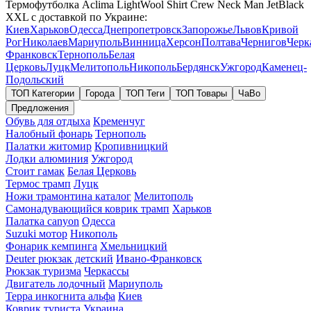
Термофутболка Aclima LightWool Shirt Crew Neck Man JetBlack
XXL с доставкой по Украине:
Киев
Харьков
Одесса
Днепропетровск
Запорожье
Львов
Кривой
Рог
Николаев
Мариуполь
Винница
Херсон
Полтава
Чернигов
Черк
Франковск
Тернополь
Белая
Церковь
Луцк
Мелитополь
Никополь
Бердянск
Ужгород
Каменец-
Подольский
ТОП Категории
Города
ТОП Теги
ТОП Товары
ЧаВо
Предложения
Обувь для отдыха
Кременчуг
Налобный фонарь
Тернополь
Палатки житомир
Кропивницкий
Лодки алюминия
Ужгород
Стоит гамак
Белая Церковь
Термос трамп
Луцк
Ножи трамонтина каталог
Мелитополь
Самонадувающийся коврик трамп
Харьков
Палатка canyon
Одесса
Suzuki мотор
Никополь
Фонарик кемпинга
Хмельницкий
Deuter рюкзак детский
Ивано-Франковск
Рюкзак туризма
Черкассы
Двигатель лодочный
Мариуполь
Терра инкогнита альфа
Киев
Коврик туриста
Украина