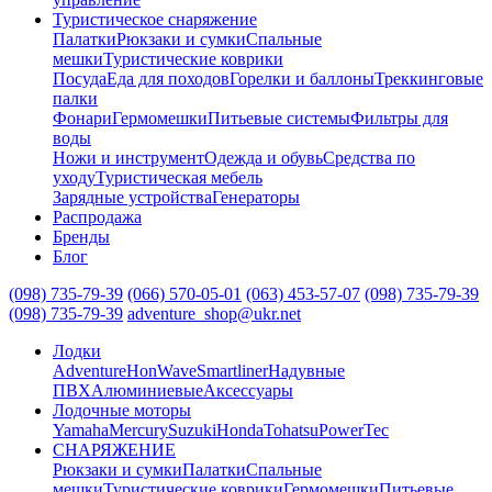
Туристическое снаряжение
Палатки
Рюкзаки и сумки
Спальные
мешки
Туристические коврики
Посуда
Еда для походов
Горелки и баллоны
Треккинговые
палки
Фонари
Гермомешки
Питьевые системы
Фильтры для
воды
Ножи и инструмент
Одежда и обувь
Средства по
уходу
Туристическая мебель
Зарядные устройства
Генераторы
Распродажа
Бренды
Блог
(098) 735-79-39
(066) 570-05-01
(063) 453-57-07
(098) 735-79-39
(098) 735-79-39
adventure_shop@ukr.net
Лодки
Adventure
HonWave
Smartliner
Надувные
ПВХ
Алюминиевые
Аксессуары
Лодочные моторы
Yamaha
Mercury
Suzuki
Honda
Tohatsu
PowerTec
СНАРЯЖЕНИЕ
Рюкзаки и сумки
Палатки
Спальные
мешки
Туристические коврики
Гермомешки
Питьевые