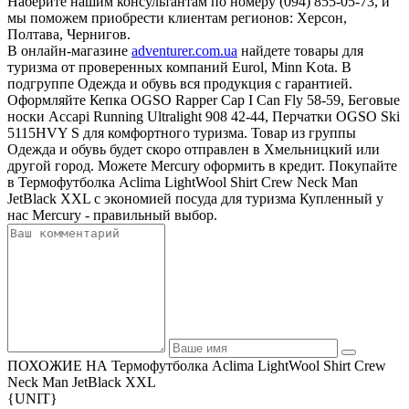
Наберите нашим консультантам по номеру (094) 855-05-73, и
мы поможем приобрести клиентам регионов: Херсон,
Полтава, Чернигов.
В онлайн-магазине
adventurer.com.ua
найдете товары для
туризма от проверенных компаний Eurol, Minn Kota. В
подгруппе Одежда и обувь вся продукция с гарантией.
Оформляйте Кепка OGSO Rapper Cap I Can Fly 58-59, Беговые
носки Accapi Running Ultralight 908 42-44, Перчатки OGSO Ski
5115HVY S для комфортного туризма. Товар из группы
Одежда и обувь будет скоро отправлен в Хмельницкий или
другой город. Можете Mercury оформить в кредит. Покупайте
в Термофутболка Aclima LightWool Shirt Crew Neck Man
JetBlack XXL с экономией посуда для туризма Купленный у
нас Mercury - правильный выбор.
ПОХОЖИЕ НА Термофутболка Aclima LightWool Shirt Crew
Neck Man JetBlack XXL
{UNIT}