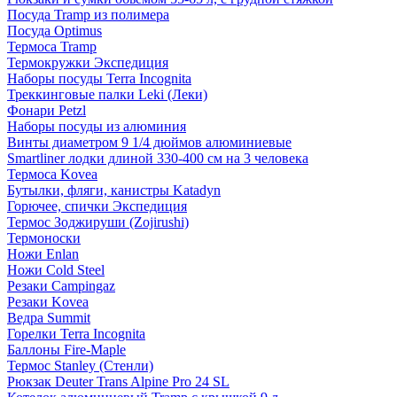
Посуда Tramp из полимера
Посуда Optimus
Термоса Tramp
Термокружки Экспедиция
Наборы посуды Terra Incognita
Треккинговые палки Leki (Леки)
Фонари Petzl
Наборы посуды из алюминия
Винты диаметром 9 1/4 дюймов алюминиевые
Smartliner лодки длиной 330-400 см на 3 человека
Термоса Kovea
Бутылки, фляги, канистры Katadyn
Горючее, спички Экспедиция
Термос Зоджируши (Zojirushi)
Термоноски
Ножи Enlan
Ножи Cold Steel
Резаки Campingaz
Резаки Kovea
Ведра Summit
Горелки Terra Incognita
Баллоны Fire-Maple
Термос Stanley (Стенли)
Рюкзак Deuter Trans Alpine Pro 24 SL