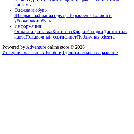
системы
Одежда и обувь
Штормовая
Зимняя одежда
Термобелье
Головные
уборы
Очки
Обувь
Информация
Оплата и доставка
Контакты
Кредит
Скидки
Дисконтная
карта
Подарочный сертификат
Публичная оферта
Powered by
Adventure
online store © 2026
Интернет магазин Adventure
Туристическое снаряжение