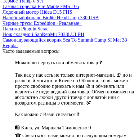
Термос Tramp 0,5 л
Газовая горелка Fire Maple FMS-105
Лодочный мотор Hidea D15 FHS
Налобный фонарь Biolite HeadLamp 330 USB
Черные трусы Expedition «Реальные»
Палатка Pinguin Serac
Нож складной SanRenMu 7033LUI-PH
Самонадувающийся коврик Sea To Summit Camp SI Mat 38
Regular
Часто задаваемые вопросы
Можно ли вернуть или обменять товар ❓
Так как у нас есть не только интернет-магазин, 🎁 но и
реальный магазин в Киеве на Оболони, то вы можете
просто свободно приехать к нам 🚀 и обменять или
вернуть не подошедший вам товар. Обмен возможен на
абсолютно любой другой товар с доплатой или с
возвратом разницы в стоимости. 💯
Как можно с Вами связаться ❓
🛍 Киев, ул. Маршала Тимошенко 9
☎ Связаться с нами можно по следующим номерам