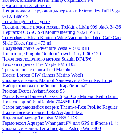
Котелок алюминиевый Tramp с крышкой 9 л
Сухой спирт 8 таблеток
Непромокаемые рукавицы-верхонки Extremities Tuff Bags
GTX Black S
Terra Incognita Canyon 3
Треккинговые носки Accapi Trekking Light 999 black 34-36
Перчатки OGSO Ski Mountaineering 7622HVY L
Термофляга Klean Kanteen Wide Vacuum Insulated Cafe Cap
Shale Black (matt) 473 ml
Надувная лодка Adventure Vesta V-500 RIB
Полотенце Pinguin Outdoor Towel Terry L 60х120
Чехол для лодочного мотора Suzuki DF4/5/6
Газовая горелка Fire Maple FMS-102
Треккинговые палки Leki Makalu
Носки Lorpen CIW (Liners Merino Wool)
Спальный мешок Marmot Nanowave 50 Semi Rec Long
Набор столовых приборов "Карабинеры"
Рюкзак Deuter Aviant Access 55
Фляга Klean Kanteen Classic Sport Cap Mineral Red 532 ml
Нож складной SanRenMu 7045MUI-PH
Самонадувающийся коврик Therm-a-Rest ProLite Regular
Палки треккинговые Leki Aergon Lite 2
Лодочный мотор Tohatsu MFS5D DS
Гермочехол Aquapac Whanganui™ для GPS и iPhone (1-4)
Спальный мешок Terra Incognita Asleep Wide 300