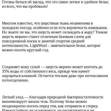
Готовы биться об заклад, что это самое легкое и удобное белье,
из всех, что вы пробовали!
Многим известно, что шерстяная ткань незаменима в
холодную погоду, особенно если есть вероятность намокания.
Но знаете ли вы, что шерсть может охлаждать в жару? Тонкая
шерсть мерино станет отличным базовым слоем для
повседневной носки и занятий спортом средней
интенсивности. LightWool – замечательное белье, которое
можно носить круглый год.
Сохраняет кожу сухой — шерсть мерино может впитать до
35% воды от собственного веса, прежде чем начнет
ощущаться влажной. Остается теплым даже при интенсивном
потоотделении.
Легкий уход — благодаря природной бактериостатичности
минимизирует запахи тела. Поэтому белье можно
неоднократно носить перед тем, как отправить в стирку.
Износостойкое; не усаживается, не растягивается и не