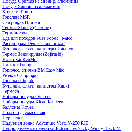
Посуда Optimus из анодир. алюминия
Посуда Summit из алюминия
Кружки Tramp
Горелки MSR
Campingaz Плитки
Термос Stanley (Стенли)
Термоноски
Еда для походов Fuse Foods - Мясо
Распродажа Deuter спальников
Бутылки, фляги, канистры Katadyn
Термос Зоджируши (Zojirushi)
Ножи SanRenMu
Плитки Tramp
Горючее, спички BM Easy hike
Резаки Campingaz
Горелки Pinguin
Бутылки, фляги, канистры Харчі
Термоса
Наборы посуды Optimus
Наборы посуды Klean Kanteen
Баллоны Kovea
Палатка двухместная
Перчатки
Надувная лодка Adventure Vesta V-250 RIB
Непродуваемые перчатки Extremities Sticky Windy Black M