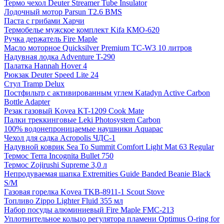
Термо чехол Deuter Streamer Tube Insulator
Лодочный мотор Parsun T2.6 BMS
Паста с грибами Харчи
Термобелье мужское комплект Kifa КМО-620
Ручка держатель Fire Maple
Масло моторное Quicksilver Premium TC-W3 10 литров
Надувная лодка Adventure T-290
Палатка Hannah Hover 4
Рюкзак Deuter Speed Lite 24
Стул Tramp Delux
Постфильтр с активированным углем Katadyn Active Carbon
Bottle Adapter
Резак газовый Kovea KT-1209 Cook Mate
Палки треккинговые Leki Photosystem Carbon
100% водонепроницаемые наушники Aquapac
Чехол для садка Acropolis ЧДС-1
Надувной коврик Sea To Summit Comfort Light Mat 63 Regular
Термос Terra Incognita Bullet 750
Термос Zojirushi Supreme 3,0 л
Непродуваемая шапка Extremities Guide Banded Beanie Black
S/M
Газовая горелка Kovea TKB-8911-1 Scout Stove
Топливо Zippo Lighter Fluid 355 мл
Набор посуды алюминиевый Fire Maple FMC-213
Уплотнительное кольцо регулятора пламени Optimus O-ring for