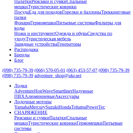
Палатки
Рюкзаки и сумки
Спальные
мешки
Туристические коврики
Посуда
Еда для походов
Горелки и баллоны
Треккинговые
палки
Фонари
Гермомешки
Питьевые системы
Фильтры для
воды
Ножи и инструмент
Одежда и обувь
Средства по
уходу
Туристическая мебель
Зарядные устройства
Генераторы
Распродажа
Бренды
Блог
(098) 735-79-39
(066) 570-05-01
(063) 453-57-07
(098) 735-79-39
(098) 735-79-39
adventure_shop@ukr.net
Лодки
Adventure
HonWave
Smartliner
Надувные
ПВХ
Алюминиевые
Аксессуары
Лодочные моторы
Yamaha
Mercury
Suzuki
Honda
Tohatsu
PowerTec
СНАРЯЖЕНИЕ
Рюкзаки и сумки
Палатки
Спальные
мешки
Туристические коврики
Гермомешки
Питьевые
системы