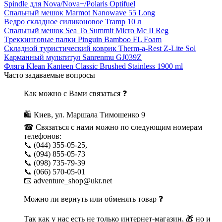
Spindle для Nova/Nova+/Polaris Optifuel
Спальный мешок Marmot Nanowave 55 Long
Ведро складное силиконовое Tramp 10 л
Спальный мешок Sea To Summit Micro Mc II Reg
Tреккинговые палки Pinguin Bamboo FL Foam
Складной туристический коврик Therm-a-Rest Z-Lite Sol
Карманный мультитул Sanrenmu GJ039Z
Фляга Klean Kanteen Classic Brushed Stainless 1900 ml
Часто задаваемые вопросы
Как можно с Вами связаться ❓
🛍 Киев, ул. Маршала Тимошенко 9
☎ Связаться с нами можно по следующим номерам
телефонов:
📞 (044) 355-05-25,
📞 (094) 855-05-73
📞 (098) 735-79-39
📞 (066) 570-05-01
📧 adventure_shop@ukr.net
Можно ли вернуть или обменять товар ❓
Так как у нас есть не только интернет-магазин, 🎁 но и