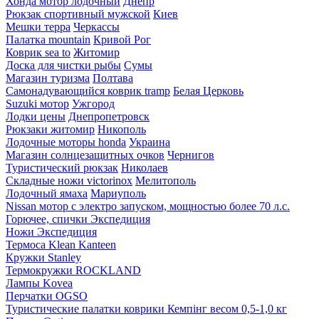
Хонда мотор лодочный
Днепр
Рюкзак спортивный мужской
Киев
Мешки терра
Черкассы
Палатка mountain
Кривой Рог
Коврик sea to
Житомир
Доска для чистки рыбы
Сумы
Магазин туризма
Полтава
Самонадувающийся коврик tramp
Белая Церковь
Suzuki мотор
Ужгород
Лодки цены
Днепропетровск
Рюкзаки житомир
Никополь
Лодочные моторы honda
Украина
Магазин солнцезащитных очков
Чернигов
Туристический рюкзак
Николаев
Складные ножи victorinox
Мелитополь
Лодочный ямаха
Мариуполь
Nissan мотор с электро запуском, мощностью более 70 л.с.
Горючее, спички Экспедиция
Ножи Экспедиция
Термоса Klean Kanteen
Кружки Stanley
Термокружки ROCKLAND
Лампы Kovea
Перчатки OGSO
Туристические палатки коврики Кемпінг весом 0,5-1,0 кг