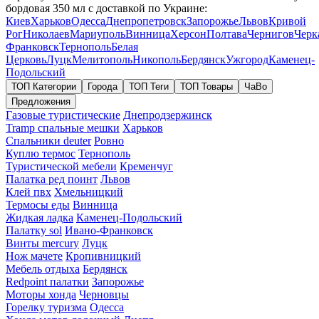
бордовая 350 мл с доставкой по Украине:
Киев
Харьков
Одесса
Днепропетровск
Запорожье
Львов
Кривой
Рог
Николаев
Мариуполь
Винница
Херсон
Полтава
Чернигов
Черк
Франковск
Тернополь
Белая
Церковь
Луцк
Мелитополь
Никополь
Бердянск
Ужгород
Каменец-
Подольский
ТОП Категории
Города
ТОП Теги
ТОП Товары
ЧаВо
Предложения
Газовые туристические
Днепродзержинск
Tramp спальные мешки
Харьков
Спальники deuter
Ровно
Куплю термос
Тернополь
Туристической мебели
Кременчуг
Палатка ред поинт
Львов
Клей пвх
Хмельницкий
Термосы еды
Винница
Жидкая ладка
Каменец-Подольский
Палатку sol
Ивано-Франковск
Винты mercury
Луцк
Нож мачете
Кропивницкий
Мебель отдыха
Бердянск
Redpoint палатки
Запорожье
Моторы хонда
Черновцы
Горелку туризма
Одесса