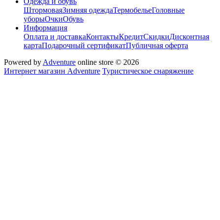
Одежда и обувь
Штормовая
Зимняя одежда
Термобелье
Головные
уборы
Очки
Обувь
Информация
Оплата и доставка
Контакты
Кредит
Скидки
Дисконтная
карта
Подарочный сертификат
Публичная оферта
Powered by
Adventure
online store © 2026
Интернет магазин Adventure
Туристическое снаряжение