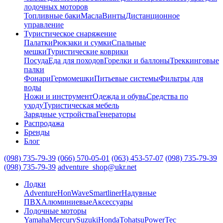
лодочных моторов
Топливные баки
Масла
Винты
Дистанционное
управление
Туристическое снаряжение
Палатки
Рюкзаки и сумки
Спальные
мешки
Туристические коврики
Посуда
Еда для походов
Горелки и баллоны
Треккинговые
палки
Фонари
Гермомешки
Питьевые системы
Фильтры для
воды
Ножи и инструмент
Одежда и обувь
Средства по
уходу
Туристическая мебель
Зарядные устройства
Генераторы
Распродажа
Бренды
Блог
(098) 735-79-39
(066) 570-05-01
(063) 453-57-07
(098) 735-79-39
(098) 735-79-39
adventure_shop@ukr.net
Лодки
Adventure
HonWave
Smartliner
Надувные
ПВХ
Алюминиевые
Аксессуары
Лодочные моторы
Yamaha
Mercury
Suzuki
Honda
Tohatsu
PowerTec