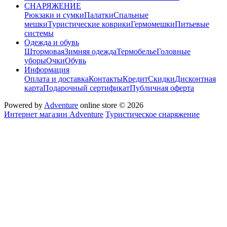
СНАРЯЖЕНИЕ
Рюкзаки и сумки
Палатки
Спальные
мешки
Туристические коврики
Гермомешки
Питьевые
системы
Одежда и обувь
Штормовая
Зимняя одежда
Термобелье
Головные
уборы
Очки
Обувь
Информация
Оплата и доставка
Контакты
Кредит
Скидки
Дисконтная
карта
Подарочный сертификат
Публичная оферта
Powered by
Adventure
online store © 2026
Интернет магазин Adventure
Туристическое снаряжение