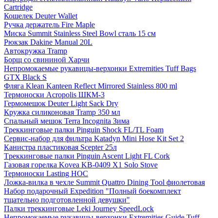
Cartridge
Кошелек Deuter Wallet
Ручка держатель Fire Maple
Миска Summit Stainless Steel Bowl сталь 15 см
Рюкзак Dakine Manual 20L
Автокружка Tramp
Борщ cо свининой Харчи
Непромокаемые рукавицы-верхонки Extremities Tuff Bags
GTX Black S
Фляга Klean Kanteen Reflect Mirrored Stainless 800 ml
Термоноски Acropolis ШКМ-3
Гермомешок Deuter Light Sack Dry
Кружка силиконовая Tramp 350 мл
Спальный мешок Terra Incognita Зима
Tреккинговые палки Pinguin Shock FL/TL Foam
Сервис-набор для фильтра Katadyn Mini Hose Kit Set 2
Канистра пластиковая Scepter 25л
Tреккинговые палки Pinguin Ascent Light FL Cork
Газовая горелка Kovea KB-0409 X1 Solo Stove
Термоноски Lasting HOC
Ложка-вилка в чехле Summit Quattro Dining Tool фиолетовая
Набор подарочный Expedition "Полный боекомплект
тщательно подготовленной девушки"
Палки треккинговые Leki Journey SpeedLock
Непромокаемые рукавицы-верхонки Extremities Guide Tuff