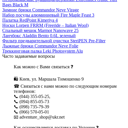
Bags Black M
Зимние брюки Commandor Neve Virage
Набор посуды алюминиевый Fire Maple Feast 3
Палатка RedPoint Kimeriya 4
Носки Lorpen FRRM (Freeride – Italian Wool)
Спальный мешок Marmot Nanowave 25
Ланчбокс Aladdin Bento 0.6L зеленый
Фильтр предварительной очистки SteriPEN Pre-Filter
Лыжные брюки Commandor Neve Folie
Треккинговая палка Leki Photosystem Alu
Часто задаваемые вопросы
Как можно с Вами связаться ❓
🛍 Киев, ул. Маршала Тимошенко 9
☎ Связаться с нами можно по следующим номерам
телефонов:
📞 (044) 355-05-25,
📞 (094) 855-05-73
📞 (098) 735-79-39
📞 (066) 570-05-01
📧 adventure_shop@ukr.net
Как осуществляется доставка по Украине ❓