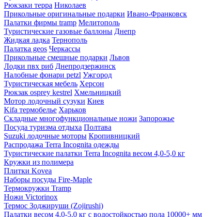
Рюкзаки терра
Николаев
Прикольные оригинальные подарки
Ивано-Франковск
Палатки фирмы tramp
Мелитополь
Туристические газовые баллоны
Днепр
Жидкая ладка
Тернополь
Палатка geos
Черкассы
Прикольные смешные подарки
Львов
Лодки пвх риб
Днепродзержинск
Налобные фонари petzl
Ужгород
Туристическая мебель
Херсон
Рюкзак osprey kestrel
Хмельницкий
Мотор лодочный сузуки
Киев
Kifa термобелье
Харьков
Складные многофункциональные ножи
Запорожье
Посуда туризма отдыха
Полтава
Suzuki лодочные моторы
Кропивницкий
Распродажа Terra Incognita одежды
Туристические палатки Terra Incognita весом 4,0-5,0 кг
Кружки из полимера
Плитки Kovea
Наборы посуды Fire-Maple
Термокружки Tramp
Ножи Victorinox
Термос Зоджируши (Zojirushi)
Палатки весом 4,0-5,0 кг с водостойкостью пола 10000+ мм