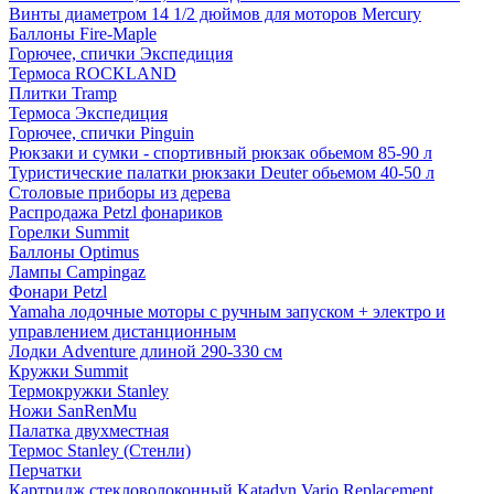
Винты диаметром 14 1/2 дюймов для моторов Mercury
Баллоны Fire-Maple
Горючее, спички Экспедиция
Термоса ROCKLAND
Плитки Tramp
Термоса Экспедиция
Горючее, спички Pinguin
Рюкзаки и сумки - спортивный рюкзак обьемом 85-90 л
Туристические палатки рюкзаки Deuter обьемом 40-50 л
Столовые приборы из дерева
Распродажа Petzl фонариков
Горелки Summit
Баллоны Optimus
Лампы Campingaz
Фонари Petzl
Yamaha лодочные моторы с ручным запуском + электро и
управлением дистанционным
Лодки Adventure длиной 290-330 см
Кружки Summit
Термокружки Stanley
Ножи SanRenMu
Палатка двухместная
Термос Stanley (Стенли)
Перчатки
Картридж стекловолоконный Katadyn Vario Replacement