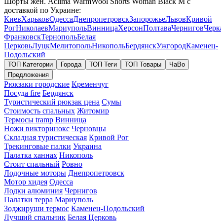
Шорты жен. Aclima WarmWool Shorts Woman Black M с
доставкой по Украине:
Киев
Харьков
Одесса
Днепропетровск
Запорожье
Львов
Кривой
Рог
Николаев
Мариуполь
Винница
Херсон
Полтава
Чернигов
Черк
Франковск
Тернополь
Белая
Церковь
Луцк
Мелитополь
Никополь
Бердянск
Ужгород
Каменец-
Подольский
ТОП Категории
Города
ТОП Теги
ТОП Товары
ЧаВо
Предложения
Рюкзаки городские
Кременчуг
Посуда fire
Бердянск
Туристический рюкзак цена
Сумы
Стоимость спальных
Житомир
Термосы tramp
Винница
Ножи викторинокс
Черновцы
Складная туристическая
Кривой Рог
Трекинговые палки
Украина
Палатка ханнах
Никополь
Стоит спальный
Ровно
Лодочные моторы
Днепропетровск
Мотор хидея
Одесса
Лодки алюминия
Чернигов
Палатки терра
Мариуполь
Зоджируши термос
Каменец-Подольский
Лучший спальник
Белая Церковь