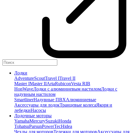
Лодки
Adventure
Scout
Travel I
Travel II
Master I
Master II
Arta
Rubicon
Vesta RIB
HonWave
Лодки с алюминиевым настилом
Лодки с
надувным настилом
Smartliner
Надувные ПВХ
Алюминиевые
Аксессуары для лодок
Транцевые колеса
Якоря и
лебедки
Насосы
Лодочные моторы
Yamaha
Mercury
Suzuki
Honda
Tohatsu
Parsun
PowerTec
Hidea
Чехлы для моторов
Тележки для моторов
Аксессуары для