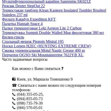
Мультифункциональный карабин Sanrenmu SK021Z
Рюкзак Deuter StepOut 22
Термостакан тамблер Klean Kanteen Insulated Tumbler Brushed
Stainless 237 ml
Фильтр Katadyn Expedition KFT
Палатка Hannah Space 4
Палки треккинговые Leki Aergon Lite 2 Carbon
Термокружка Summit Double Walled Mug фиолетовая 380 мл
Вилки-гриль
Спальный мешок Pinguin Mistral 195
Носки Lorpen H2EC (HUNTING EXTREME CREW)
Смазка универсальная Motul Nautic Grease 400 gr
Перчатки OGSO Ski Mountaineering 7622YB XL
Часто задаваемые вопросы
Как можно с Вами связаться ❓
🛍 Киев, ул. Маршала Тимошенко 9
☎ Связаться с нами можно по следующим номерам
телефонов:
📞 (044) 355-05-25,
📞 (094) 855-05-73
📞 (098) 735-79-39
📞 (066) 570-05-01