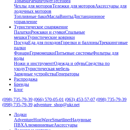
Tohatsu
Parsun
PowerTec
Hidea
Чехлы для моторов
Тележки для моторов
Аксессуары для
лодочных моторов
Топливные баки
Масла
Винты
Дистанционное
управление
Туристическое снаряжение
Палатки
Рюкзаки и сумки
Спальные
мешки
Туристические коврики
Посуда
Еда для походов
Горелки и баллоны
Треккинговые
палки
Фонари
Гермомешки
Питьевые системы
Фильтры для
воды
Ножи и инструмент
Одежда и обувь
Средства по
уходу
Туристическая мебель
Зарядные устройства
Генераторы
Распродажа
Бренды
Блог
(098) 735-79-39
(066) 570-05-01
(063) 453-57-07
(098) 735-79-39
(098) 735-79-39
adventure_shop@ukr.net
Лодки
Adventure
HonWave
Smartliner
Надувные
ПВХ
Алюминиевые
Аксессуары