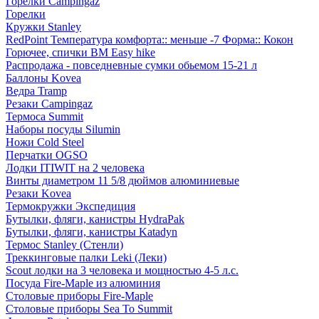
Горелки Campingaz
Горелки
Кружки Stanley
RedPoint Температура комфорта:: меньше -7 Форма:: Кокон
Горючее, спички BM Easy hike
Распродажа - повседневные сумки обьемом 15-21 л
Баллоны Kovea
Ведра Tramp
Резаки Campingaz
Термоса Summit
Наборы посуды Silumin
Ножи Cold Steel
Перчатки OGSO
Лодки ITIWIT на 2 человека
Винты диаметром 11 5/8 дюймов алюминиевые
Резаки Kovea
Термокружки Экспедиция
Бутылки, фляги, канистры HydraPak
Бутылки, фляги, канистры Katadyn
Термос Stanley (Стенли)
Треккинговые палки Leki (Леки)
Scout лодки на 3 человека и мощностью 4-5 л.с.
Посуда Fire-Maple из алюминия
Столовые приборы Fire-Maple
Столовые приборы Sea To Summit