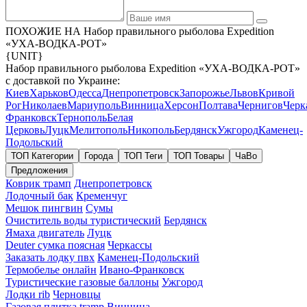
ПОХОЖИЕ НА Набор правильного рыболова Expedition
«УХА-ВОДКА-РОТ»
{UNIT}
Набор правильного рыболова Expedition «УХА-ВОДКА-РОТ»
с доставкой по Украине:
Киев
Харьков
Одесса
Днепропетровск
Запорожье
Львов
Кривой
Рог
Николаев
Мариуполь
Винница
Херсон
Полтава
Чернигов
Черк
Франковск
Тернополь
Белая
Церковь
Луцк
Мелитополь
Никополь
Бердянск
Ужгород
Каменец-
Подольский
ТОП Категории
Города
ТОП Теги
ТОП Товары
ЧаВо
Предложения
Коврик трамп
Днепропетровск
Лодочный бак
Кременчуг
Мешок пингвин
Сумы
Очиститель воды туристический
Бердянск
Ямаха двигатель
Луцк
Deuter сумка поясная
Черкассы
Заказать лодку пвх
Каменец-Подольский
Термобелье онлайн
Ивано-Франковск
Туристические газовые баллоны
Ужгород
Лодки rib
Черновцы
Газовая плитка tramp
Винница