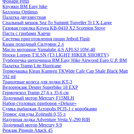
Фонари Petzl
Кружки BM Easy hike
Баллоны Optimus
Палатка двухместная
Спальный мешок Sea To Summit Traveller Tr I X-Large
Газовая горелка Kovea KB-0410 X2 Scorpion Stove
Паста с грибами Харчи
Система приготовления пищи Jetboil Flash
Казан походный Силумин 2 л
Масло моторное Yamalube 4-S API-SJ 10W-40
Носки Lorpen T3LSN (T3 LIGHT HIKER SHORTY)
Турбопечка щепочница BM Easy Hike Airwood Euro U.P. BM
Палатка Tramp Lite Hurricane
Термочашка Klean Kanteen TKWide Cafe Cap Shale Black Matt
592 ml
Транцевые колеса для лодки KT-3
Велорюкзак Deuter Superbike 18 EXP
Гермочехол Tramp 27,6 х 35,6 см
Лодочный мотор Mercury F15MLH
Набор столовых приборов «Deluxe»
Сумка рыбацкая Acropolis РСП-1 с коробками
Термос для еды Zojirushi 0,55 л
Надувная лодка Adventure Vesta V-290 RIB
Лодочный мотор Mercury 9.9
Рюкзак Pinguin Attack 45