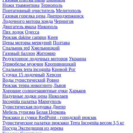
Ножи трамонтина
Тернополь
Портативный очиститель
Мелитополь
Газовая горелка цена
Днепродзержинск
Лодочного мотора хонда
Чернигов
Двигатель ямаха
Никополь
Пвх лодок
Одесса
Рюкзак dakine campus
Киев
Цены моторы меркурий
Полтава
Спальник red
Хмельницкий
Газовый баллон
Житомир
Редукторное лодочных моторов
Украина
Термобелье мужчин
Кропивницкий
Спальник terra incognita
Кривой Рог
Сузуки 15 лодочный
Херсон
Воды туристический
Ровно
Рюкзак терра инкогнито
Львов
Хорошие солнцезащитные очки
Харьков
Надувные лодки цена
Николаев
Incognita палатка
Мариуполь
Туристическая подушка
Днепр
Мебель туризма
Белая Церковь
Рюкзаки и сумки RedPoint - городской рюкзак
Туристические палатки рюкзаки Terra Incognita весом 3,5 кг
Посуда Экспедиция из дерева