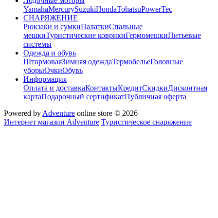
Лодочные моторы
Yamaha
Mercury
Suzuki
Honda
Tohatsu
PowerTec
СНАРЯЖЕНИЕ
Рюкзаки и сумки
Палатки
Спальные
мешки
Туристические коврики
Гермомешки
Питьевые
системы
Одежда и обувь
Штормовая
Зимняя одежда
Термобелье
Головные
уборы
Очки
Обувь
Информация
Оплата и доставка
Контакты
Кредит
Скидки
Дисконтная
карта
Подарочный сертификат
Публичная оферта
Powered by
Adventure
online store © 2026
Интернет магазин Adventure
Туристическое снаряжение