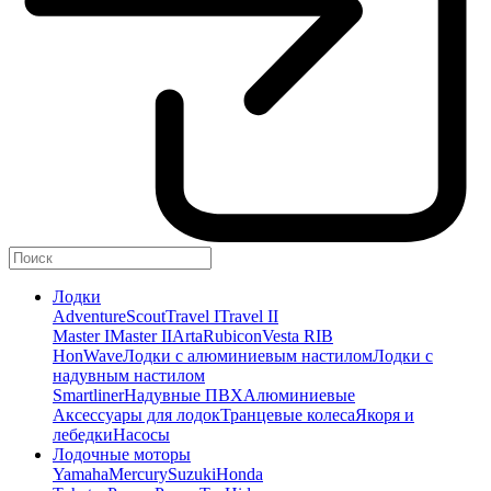
Лодки
Adventure
Scout
Travel I
Travel II
Master I
Master II
Arta
Rubicon
Vesta RIB
HonWave
Лодки с алюминиевым настилом
Лодки с
надувным настилом
Smartliner
Надувные ПВХ
Алюминиевые
Аксессуары для лодок
Транцевые колеса
Якоря и
лебедки
Насосы
Лодочные моторы
Yamaha
Mercury
Suzuki
Honda