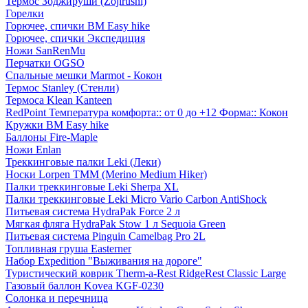
Термос Зоджируши (Zojirushi)
Горелки
Горючее, спички BM Easy hike
Горючее, спички Экспедиция
Ножи SanRenMu
Перчатки OGSO
Спальные мешки Marmot - Кокон
Термос Stanley (Стенли)
Термоса Klean Kanteen
RedPoint Температура комфорта:: от 0 до +12 Форма:: Кокон
Кружки BM Easy hike
Баллоны Fire-Maple
Ножи Enlan
Треккинговые палки Leki (Леки)
Носки Lorpen TMM (Merino Medium Hiker)
Палки треккинговые Leki Sherpa XL
Палки треккинговые Leki Micro Vario Carbon AntiShock
Питьевая система HydraPak Force 2 л
Мягкая фляга HydraPak Stow 1 л Sequoia Green
Питьевая система Pinguin Camelbag Pro 2L
Топливная груша Easterner
Набор Expedition "Выживания на дороге"
Туристический коврик Therm-a-Rest RidgeRest Classic Large
Газовый баллон Kovea KGF-0230
Солонка и перечница