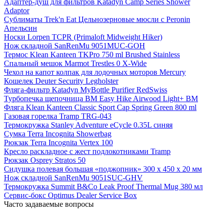
Адаптер-душ для фильтров Katadyn Camp Series Shower
Adaptor
Сублиматы Trek'n Eat Цельнозерновые мюсли с Peronin
Апельсин
Носки Lorpen TCPR (Primaloft Midweight Hiker)
Нож складной SanRenMu 9051MUC-GOH
Термос Klean Kanteen TKPro 750 ml Brushed Stainless
Спальный мешок Marmot Trestles 0 X-Wide
Чехол на капот колпак для лодочных моторов Mercury
Кошелек Deuter Security Legholster
Фляга-фильтр Katadyn MyBottle Purifier RedSwiss
Турбопечка щепочница BM Easy Hike Airwood Light+ BM
Фляга Klean Kanteen Classic Sport Cap Spring Green 800 ml
Газовая горелка Tramp TRG-043
Термокружка Stanley Adventure eCycle 0.35L синяя
Сумка Terra Incognita Showerbag
Рюкзак Terra Incognita Vertex 100
Кресло раскладное с жест подлокотниками Tramp
Рюкзак Osprey Stratos 50
Сидушка полевая большая «поджопник» 300 x 450 х 20 мм
Нож складной SanRenMu 9051SUC-GHV
Термокружка Summit B&Co Leak Proof Thermal Mug 380 мл
Сервис-бокс Optimus Dealer Service Box
Часто задаваемые вопросы