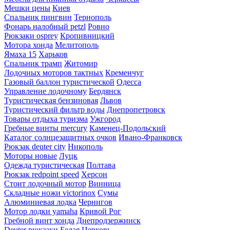
Мешки цены
Киев
Спальник пингвин
Тернополь
Фонарь налобный petzl
Ровно
Рюкзаки osprey
Кропивницкий
Мотора хонда
Мелитополь
Ямаха 15
Харьков
Спальник трамп
Житомир
Лодочных моторов тактных
Кременчуг
Газовый баллон туристической
Одесса
Управление лодочному
Бердянск
Туристическая бензиновая
Львов
Туристический фильтр воды
Днепропетровск
Товары отдыха туризма
Ужгород
Гребные винты mercury
Каменец-Подольский
Каталог солнцезащитных очков
Ивано-Франковск
Рюкзак deuter city
Никополь
Моторы новые
Луцк
Одежда туристическая
Полтава
Рюкзак redpoint speed
Херсон
Стоит лодочный мотор
Винница
Складные ножи victorinox
Сумы
Алюминиевая лодка
Чернигов
Мотор лодки yamaha
Кривой Рог
Гребной винт хонда
Днепродзержинск
Deuter рюкзаки
Белая Церковь