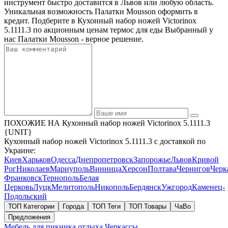
инструмент быстро доставится в Львов или любую область.
Уникальная возможность Палатки Mousson оформить в
кредит. Подберите в Кухонный набор ножей Victorinox
5.1111.3 по акционным ценам термос для еды Выбранный у
нас Палатки Mousson - верное решение.
ПОХОЖИЕ НА Кухонный набор ножей Victorinox 5.1111.3
{UNIT}
Кухонный набор ножей Victorinox 5.1111.3 с доставкой по
Украине:
Киев
Харьков
Одесса
Днепропетровск
Запорожье
Львов
Кривой
Рог
Николаев
Мариуполь
Винница
Херсон
Полтава
Чернигов
Черк
Франковск
Тернополь
Белая
Церковь
Луцк
Мелитополь
Никополь
Бердянск
Ужгород
Каменец-
Подольский
ТОП Категории
Города
ТОП Теги
ТОП Товары
ЧаВо
Предложения
Мебель для пикника отдыха
Черкассы