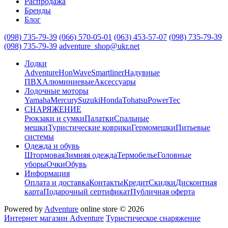
Распродажа
Бренды
Блог
(098) 735-79-39
(066) 570-05-01
(063) 453-57-07
(098) 735-79-39
(098) 735-79-39
adventure_shop@ukr.net
Лодки
Adventure
HonWave
Smartliner
Надувные
ПВХ
Алюминиевые
Аксессуары
Лодочные моторы
Yamaha
Mercury
Suzuki
Honda
Tohatsu
PowerTec
СНАРЯЖЕНИЕ
Рюкзаки и сумки
Палатки
Спальные
мешки
Туристические коврики
Гермомешки
Питьевые
системы
Одежда и обувь
Штормовая
Зимняя одежда
Термобелье
Головные
уборы
Очки
Обувь
Информация
Оплата и доставка
Контакты
Кредит
Скидки
Дисконтная
карта
Подарочный сертификат
Публичная оферта
Powered by
Adventure
online store © 2026
Интернет магазин Adventure
Туристическое снаряжение