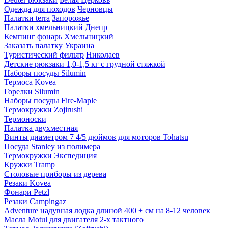
Одежда для походов
Черновцы
Палатки terra
Запорожье
Палатки хмельницкий
Днепр
Кемпинг фонарь
Хмельницкий
Заказать палатку
Украина
Туристический фильтр
Николаев
Детские рюкзаки 1,0-1,5 кг с грудной стяжкой
Наборы посуды Silumin
Термоса Kovea
Горелки Silumin
Наборы посуды Fire-Maple
Термокружки Zojirushi
Термоноски
Палатка двухместная
Винты диаметром 7 4/5 дюймов для моторов Tohatsu
Посуда Stanley из полимера
Термокружки Экспедиция
Кружки Tramp
Столовые приборы из дерева
Резаки Kovea
Фонари Petzl
Резаки Campingaz
Adventure надувная лодка длиной 400 + см на 8-12 человек
Масла Motul для двигателя 2-х тактного