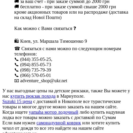
🚚 за ваш счет - при заказе суммой до 2000 грн
🚚 бесплатно - при заказе суммой свыше 2000 грн
кроме акционных товаров или на распродаже (доставка
на склад Нової Пошти)
Как можно с Вами связаться ❓
🛍 Киев, ул. Маршала Тимошенко 9
☎ Связаться с нами можно по следующим номерам
телефонов:
📞 (044) 355-05-25,
📞 (094) 855-05-73
📞 (098) 735-79-39
📞 (066) 570-05-01
📧 adventure_shop@ukr.net
У нас выгодные цены на детские рюкзаки, также Вы можете у
нас
купить рюкзак похода
в Мариуполе.
Suzuki 15 цена
с доставкой в Никополе все туристические
товары и многое другое можно заказать на нашем сайте.
Когда ищете
yamaha мотор лодочный
либо купить надувная
лодка все товары можно заказать с доставкой по Сумам
Если вам нужен
самонадувной коврик
или хотите купить
чехол от дождя то все это найдете на нашем сайте