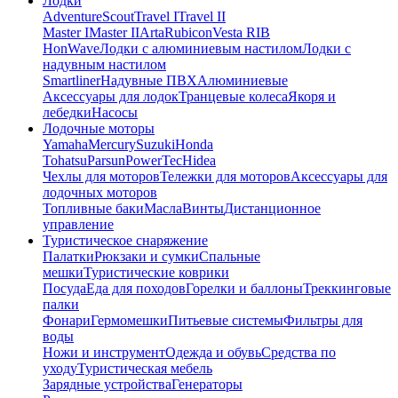
Лодки
Adventure
Scout
Travel I
Travel II
Master I
Master II
Arta
Rubicon
Vesta RIB
HonWave
Лодки с алюминиевым настилом
Лодки с
надувным настилом
Smartliner
Надувные ПВХ
Алюминиевые
Аксессуары для лодок
Транцевые колеса
Якоря и
лебедки
Насосы
Лодочные моторы
Yamaha
Mercury
Suzuki
Honda
Tohatsu
Parsun
PowerTec
Hidea
Чехлы для моторов
Тележки для моторов
Аксессуары для
лодочных моторов
Топливные баки
Масла
Винты
Дистанционное
управление
Туристическое снаряжение
Палатки
Рюкзаки и сумки
Спальные
мешки
Туристические коврики
Посуда
Еда для походов
Горелки и баллоны
Треккинговые
палки
Фонари
Гермомешки
Питьевые системы
Фильтры для
воды
Ножи и инструмент
Одежда и обувь
Средства по
уходу
Туристическая мебель
Зарядные устройства
Генераторы