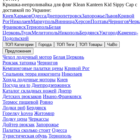
Крышка-непроливайка для фляг Klean Kanteen Kid Sippy Cap с
доставкой по Украине:
Киев
Харьков
Одесса
Днепропетровск
Запорожье
Львов
Кривой
Рог
Николаев
Мариуполь
Винница
Херсон
Полтава
Чернигов
Черк
Франковск
Тернополь
Белая
Церковь
Луцк
Мелитополь
Никополь
Бердянск
Ужгород
Каменец-
Подольский
ТОП Категории
Города
ТОП Теги
ТОП Товары
ЧаВо
Предложения
Чехол лодочный мотор
Белая Церковь
Рюкзак татонка
Чернигов
Кемпинговые палатки цены
Кривой Рог
Спальник терра инкогнита
Николаев
Хонда лодочные моторы
Киев
Посуда sea to
Днепродзержинск
Каталог складных ножей
Днепр
Детских рюкзаков
Ивано-Франковск
Термос пищевой
Ровно
Лодки риб
Бердянск
Горелку kovea
Житомир
Лодку цена
Черкассы
Дойтер рюкзак
Запорожье
Палатка сколько стоит
Одесса
Туристическая обувь
Тернополь