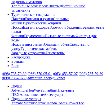
лодочных моторов
Топливные баки
Масла
Винты
Дистанционное
управление
Туристическое снаряжение
Палатки
Рюкзаки и сумки
Спальные
мешки
Туристические коврики
Посуда
Еда для походов
Горелки и баллоны
Треккинговые
палки
Фонари
Гермомешки
Питьевые системы
Фильтры для
воды
Ножи и инструмент
Одежда и обувь
Средства по
уходу
Туристическая мебель
Зарядные устройства
Генераторы
Распродажа
Бренды
Блог
(098) 735-79-39
(066) 570-05-01
(063) 453-57-07
(098) 735-79-39
(098) 735-79-39
adventure_shop@ukr.net
Лодки
Adventure
HonWave
Smartliner
Надувные
ПВХ
Алюминиевые
Аксессуары
Лодочные моторы
Yamaha
Mercury
Suzuki
Honda
Tohatsu
PowerTec