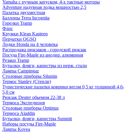
Yamaha с ручным запуском, 4-х тактные моторы
Adventure надувная лодка мощностью 2,5
Палатка двухместная
Баллоны Terra Incognita
Горелки Tramp
Флис
Кружки Klean Kanteen
Перчатки OGSO
Лодки Honda на 4 человека
Распродажа рюкзаков - городской рюкзак
Посуда Fire-Maple из анодир. алюминия
Резаки Tramp
Бутылки, фляги, канистры из нерж. стали
Лампы Campingaz
Столовые приборы Silumin
Термос Stanley (Стенли)
Туристические палатки коврики весом 0,5 кг толщиной 4,0-
5,0 см
Рюкзак Deuter обьемом 22-38 л
Термоса Экспедиция
Столовые приборы Optimus
Термоса Aladdin
Бутылки, фляги, канистры Summit
Наборы посуды Fire-Maple
Лампы Kovea