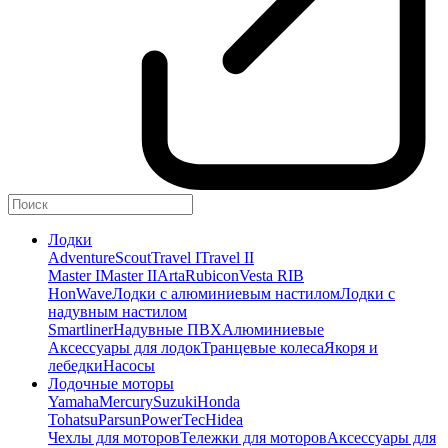
Лодки
Adventure
Scout
Travel I
Travel II
Master I
Master II
Arta
Rubicon
Vesta RIB
HonWave
Лодки с алюминиевым настилом
Лодки с
надувным настилом
Smartliner
Надувные ПВХ
Алюминиевые
Аксессуары для лодок
Транцевые колеса
Якоря и
лебедки
Насосы
Лодочные моторы
Yamaha
Mercury
Suzuki
Honda
Tohatsu
Parsun
PowerTec
Hidea
Чехлы для моторов
Тележки для моторов
Аксессуары для