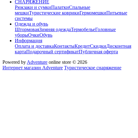
СНАРЯЖЕНИЕ
Рюкзаки и сумки
Палатки
Спальные
мешки
Туристические коврики
Гермомешки
Питьевые
системы
Одежда и обувь
Штормовая
Зимняя одежда
Термобелье
Головные
уборы
Очки
Обувь
Информация
Оплата и доставка
Контакты
Кредит
Скидки
Дисконтная
карта
Подарочный сертификат
Публичная оферта
Powered by
Adventure
online store © 2026
Интернет магазин Adventure
Туристическое снаряжение