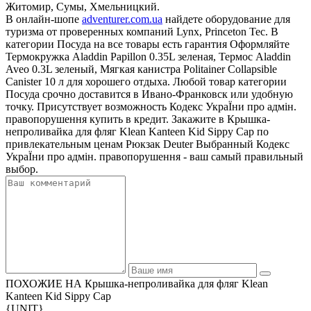
Житомир, Сумы, Хмельницкий.
В онлайн-шопе
adventurer.com.ua
найдете оборудование для
туризма от проверенных компаний Lynx, Princeton Tec. В
категории Посуда на все товары есть гарантия Оформляйте
Термокружка Aladdin Papillon 0.35L зеленая, Термос Aladdin
Aveo 0.3L зеленый, Мягкая канистра Politainer Collapsible
Canister 10 л для хорошего отдыха. Любой товар категории
Посуда срочно доставится в Ивано-Франковск или удобную
точку. Присутствует возможность Кодекс УкраЇни про адмін.
правопорушення купить в кредит. Закажите в Крышка-
непроливайка для фляг Klean Kanteen Kid Sippy Cap по
привлекательным ценам Рюкзак Deuter Выбранный Кодекс
УкраЇни про адмін. правопорушення - ваш самый правильный
выбор.
ПОХОЖИЕ НА Крышка-непроливайка для фляг Klean
Kanteen Kid Sippy Cap
{UNIT}