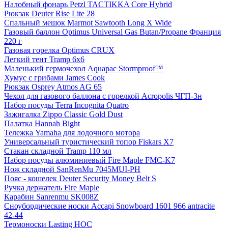
Налобный фонарь Petzl TACTIKKA Core Hybrid
Рюкзак Deuter Rise Lite 28
Спальный мешок Marmot Sawtooth Long X Wide
Газовый баллон Optimus Universal Gas Butan/Propane Франция
220 г
Газовая горелка Optimus CRUX
Легкий тент Tramp 6x6
Маленький гермочехол Aquapac Stormproof™
Хумус с грибами James Cook
Рюкзак Osprey Atmos AG 65
Чехол для газового баллона с горелкой Acropolis ЧГП-3н
Набор посуды Terra Incognita Quatro
Зажигалка Zippo Classic Gold Dust
Палатка Hannah Bight
Тележка Yamaha для лодочного мотора
Универсальный туристический топор Fiskars X7
Стакан складной Tramp 110 мл
Набор посуды алюминиевый Fire Maple FMC-K7
Нож складной SanRenMu 7045MUI-PH
Пояс - кошелек Deuter Security Money Belt S
Ручка держатель Fire Maple
Карабин Sanrenmu SK008Z
Сноубордические носки Accapi Snowboard 1601 966 antracite
42-44
Термоноски Lasting HOC