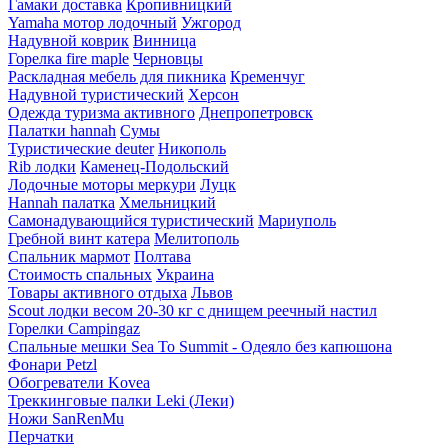
Гамаки доставка
Кропивницкий
Yamaha мотор лодочный
Ужгород
Надувной коврик
Винница
Горелка fire maple
Черновцы
Раскладная мебель для пикника
Кременчуг
Надувной туристический
Херсон
Одежда туризма активного
Днепропетровск
Палатки hannah
Сумы
Туристические deuter
Никополь
Rib лодки
Каменец-Подольский
Лодочные моторы меркури
Луцк
Hannah палатка
Хмельницкий
Самонадувающийся туристический
Мариуполь
Гребной винт катера
Мелитополь
Спальник мармот
Полтава
Стоимость спальных
Украина
Товары активного отдыха
Львов
Scout лодки весом 20-30 кг с днищем реечный настил
Горелки Campingaz
Спальные мешки Sea To Summit - Одеяло без капюшона
Фонари Petzl
Обогреватели Kovea
Треккинговые палки Leki (Леки)
Ножи SanRenMu
Перчатки