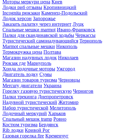
Моторы меркури цена
Киев
Лодки риб отзывы
Кропивницкий
Incognita рюкзаки
Каменец-Подольский
Лодок херсон
Запорожье
Заказать палатку через интернет
Луцк
Спальные мешки marmot
Ивано-Франковск
Палки для скандинавской ходьбы
Черкассы
Туристический самонадувающийся
Тернополь
Marmot спальные мешки
Никополь
Термокружка цена
Полтава
Магазин надувных лодок
Николаев
Рюкзак где
Мариуполь
Хонда лодочные моторы
Ужгород
Двигатель лодку
Сумы
Магазин товаров туризма
Черновцы
Mercury двигатели
Украина
Горелку газовую туристическую
Чернигов
Палки трекинга
Днепропетровск
Надувной туристический
Житомир
Набор туристической
Мелитополь
Лодочный меркурий
Харьков
Спальный мешок tramp
Ровно
Костюм туризма
Бердянск
Rib лодки
Кривой Рог
Газовая горелка fire
Кременчуг