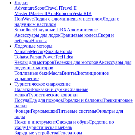
Лодки
Adventure
Scout
Travel I
Travel II
Master I
Master II
Arta
Rubicon
Vesta RIB
HonWave
Лодки с алюминиевым настилом
Лодки с
надувным настилом
Smartliner
Надувные ПВХ
Алюминиевые
Аксессуары для лодок
Транцевые колеса
Якоря и
лебедки
Насосы
Лодочные моторы
Yamaha
Mercury
Suzuki
Honda
Tohatsu
Parsun
PowerTec
Hidea
Чехлы для моторов
Тележки для моторов
Аксессуары для
лодочных моторов
Топливные баки
Масла
Винты
Дистанционное
управление
Туристическое снаряжение
Палатки
Рюкзаки и сумки
Спальные
мешки
Туристические коврики
Посуда
Еда для походов
Горелки и баллоны
Треккинговые
палки
Фонари
Гермомешки
Питьевые системы
Фильтры для
воды
Ножи и инструмент
Одежда и обувь
Средства по
уходу
Туристическая мебель
Зарядные устройства
Генераторы