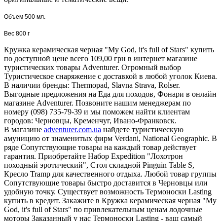
Объем 500 мл.
Вес 800 г
Кружка керамическая черная "My God, it's full of Stars" купить
по доступной цене всего 109,00 грн в интернет магазине
туристических товары Adventurer. Огромный выбор
Туристическое снаряжение с доставкой в любой уголок Киева.
В наличии бренды: Thermopad, Slavna Strava, Rolser.
Выгодные предложения на Еда для походов, Фонари в онлайн
магазине Adventurer. Позвоните нашим менеджерам по
номеру (098) 735-79-39 и мы поможем найти клиентам
городов: Черновцы, Кременчуг, Ивано-Франковск.
В магазине
adventurer.com.ua
найдете туристическую
амуницию от знаменитых фирм Verdani, National Geographic. В
ряде Сопутствующие товары на каждый товар действует
гарантия. Приобретайте Набор Expedition "Лохотрон
походный эротический", Стол складной Pinguin Table S,
Кресло Tramp для качественного отдыха. Любой товар группы
Сопутствующие товары быстро доставится в Черновцы или
удобную точку. Существует возможность Термоноски Lasting
купить в кредит. Закажите в Кружка керамическая черная "My
God, it's full of Stars" по привлекательным ценам лодочные
моторы Заказанный у нас Термоноски Lasting - ваш самый