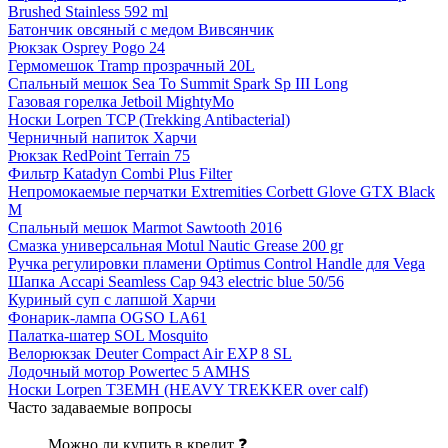
Brushed Stainless 592 ml
Батончик овсяный с медом Вивсянчик
Рюкзак Osprey Pogo 24
Гермомешок Tramp прозрачный 20L
Спальный мешок Sea To Summit Spark Sp III Long
Газовая горелка Jetboil MightyMo
Носки Lorpen TCP (Trekking Antibacterial)
Черничный напиток Харчи
Рюкзак RedPoint Terrain 75
Фильтр Katadyn Combi Plus Filter
Непромокаемые перчатки Extremities Corbett Glove GTX Black
M
Спальный мешок Marmot Sawtooth 2016
Смазка универсальная Motul Nautic Grease 200 gr
Ручка регулировки пламени Optimus Control Handle для Vega
Шапка Accapi Seamless Cap 943 electric blue 50/56
Куриный суп с лапшой Харчи
Фонарик-лампа OGSO LA61
Палатка-шатер SOL Mosquito
Велорюкзак Deuter Compact Air EXP 8 SL
Лодочный мотор Powertec 5 AMHS
Носки Lorpen T3EMH (HEAVY TREKKER over calf)
Часто задаваемые вопросы
Можно ли купить в кредит ❓