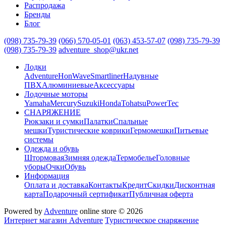
Распродажа
Бренды
Блог
(098) 735-79-39
(066) 570-05-01
(063) 453-57-07
(098) 735-79-39
(098) 735-79-39
adventure_shop@ukr.net
Лодки
Adventure
HonWave
Smartliner
Надувные
ПВХ
Алюминиевые
Аксессуары
Лодочные моторы
Yamaha
Mercury
Suzuki
Honda
Tohatsu
PowerTec
СНАРЯЖЕНИЕ
Рюкзаки и сумки
Палатки
Спальные
мешки
Туристические коврики
Гермомешки
Питьевые
системы
Одежда и обувь
Штормовая
Зимняя одежда
Термобелье
Головные
уборы
Очки
Обувь
Информация
Оплата и доставка
Контакты
Кредит
Скидки
Дисконтная
карта
Подарочный сертификат
Публичная оферта
Powered by
Adventure
online store © 2026
Интернет магазин Adventure
Туристическое снаряжение