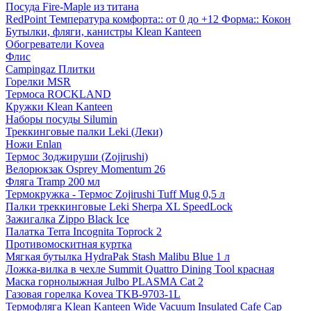
Посуда Fire-Maple из титана
RedPoint Температура комфорта:: от 0 до +12 Форма:: Кокон
Бутылки, фляги, канистры Klean Kanteen
Обогреватели Kovea
Флис
Campingaz Плитки
Горелки MSR
Термоса ROCKLAND
Кружки Klean Kanteen
Наборы посуды Silumin
Треккинговые палки Leki (Леки)
Ножи Enlan
Термос Зоджируши (Zojirushi)
Велорюкзак Osprey Momentum 26
Фляга Tramp 200 мл
Термокружка - Термос Zojirushi Tuff Mug 0,5 л
Палки треккинговые Leki Sherpa XL SpeedLock
Зажигалка Zippo Black Ice
Палатка Terra Incognita Toprock 2
Противомоскитная куртка
Мягкая бутылка HydraPak Stash Malibu Blue 1 л
Ложка-вилка в чехле Summit Quattro Dining Tool красная
Маска горнолыжная Julbo PLASMA Cat 2
Газовая горелка Kovea TKB-9703-1L
Термофляга Klean Kanteen Wide Vacuum Insulated Cafe Cap