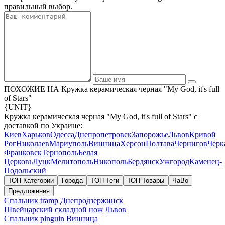
правильный выбор.
ПОХОЖИЕ НА Кружка керамическая черная "My God, it's full
of Stars"
{UNIT}
Кружка керамическая черная "My God, it's full of Stars" с
доставкой по Украине:
Киев
Харьков
Одесса
Днепропетровск
Запорожье
Львов
Кривой
Рог
Николаев
Мариуполь
Винница
Херсон
Полтава
Чернигов
Черк
Франковск
Тернополь
Белая
Церковь
Луцк
Мелитополь
Никополь
Бердянск
Ужгород
Каменец-
Подольский
ТОП Категории
Города
ТОП Теги
ТОП Товары
ЧаВо
Предложения
Спальник tramp
Днепродзержинск
Швейцарский складной нож
Львов
Спальник pinguin
Винница