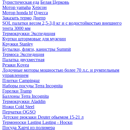
Туристическая еда
Белая Церковь
Мотор yamaha
Херсон
Мотор honda bf
Одесса
Заказать термо
Днепр
SOL палатки весом 2,5-3,0 кг и с водостойкостью внешнего
тента 3000 мм
Термокружки Экспедиция
Куртки штормовые для мужчин
Кружки Stanley
Бутылки, фляги, канистры Summit
Термоса Экспедиция
Палатка двухместная
Резаки Kovea
Лодочные моторы мощностью более 70 л.с. и румпельным
управлением
Плитки Campingaz
Наборы посуды Terra Incognita
Горелки Tramp
Баллоны Terra Incognita
Термокружки Aladdin
Ножи Cold Steel
Перчатки OGSO
Детские рюкзаки Deuter обьемом 15-21 л
Термоноски Lasting Lasting - Носки
Посуда Харчі из полимера