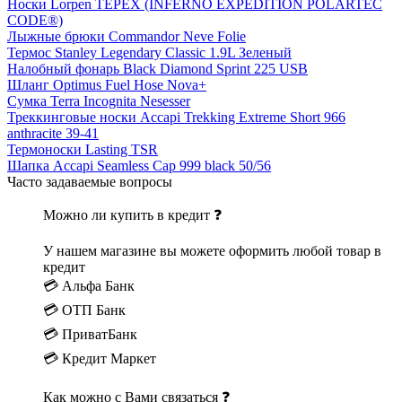
Носки Lorpen TEPEX (INFERNO EXPEDITION POLARTEC
CODE®)
Лыжные брюки Commandor Neve Folie
Термос Stanley Legendary Classic 1.9L Зеленый
Налобный фонарь Black Diamond Sprint 225 USB
Шланг Optimus Fuel Hose Nova+
Сумка Terra Incognita Nesesser
Треккинговые носки Accapi Trekking Extreme Short 966
anthracite 39-41
Термоноски Lasting TSR
Шапка Accapi Seamless Cap 999 black 50/56
Часто задаваемые вопросы
Можно ли купить в кредит ❓
У нашем магазине вы можете оформить любой товар в
кредит
💳 Альфа Банк
💳 ОТП Банк
💳 ПриватБанк
💳 Кредит Маркет
Как можно с Вами связаться ❓