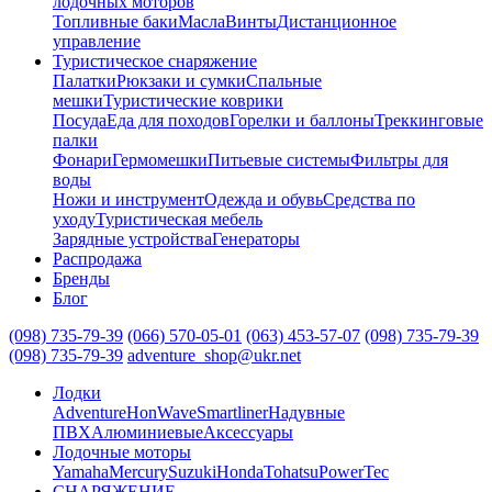
лодочных моторов
Топливные баки
Масла
Винты
Дистанционное
управление
Туристическое снаряжение
Палатки
Рюкзаки и сумки
Спальные
мешки
Туристические коврики
Посуда
Еда для походов
Горелки и баллоны
Треккинговые
палки
Фонари
Гермомешки
Питьевые системы
Фильтры для
воды
Ножи и инструмент
Одежда и обувь
Средства по
уходу
Туристическая мебель
Зарядные устройства
Генераторы
Распродажа
Бренды
Блог
(098) 735-79-39
(066) 570-05-01
(063) 453-57-07
(098) 735-79-39
(098) 735-79-39
adventure_shop@ukr.net
Лодки
Adventure
HonWave
Smartliner
Надувные
ПВХ
Алюминиевые
Аксессуары
Лодочные моторы
Yamaha
Mercury
Suzuki
Honda
Tohatsu
PowerTec
СНАРЯЖЕНИЕ