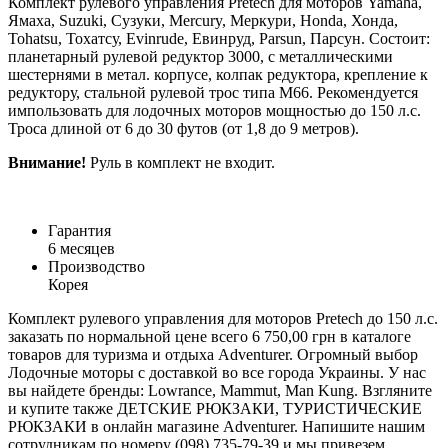
Комплект рулевого управления Pretech для моторов Yamaha,
Ямаха, Suzuki, Сузуки, Mercury, Меркури, Honda, Хонда,
Tohatsu, Тохатсу, Evinrude, Евинруд, Parsun, Парсун. Cостоит:
планетарный рулевой редуктор 3000, с металлическими
шестернями в метал. корпусе, колпак редуктора, крепление к
редуктору, стальной рулевой трос типа М66. Рекомендуется
импользовать для лодочных моторов мощностью до 150 л.с.
Троса длиной от 6 до 30 футов (от 1,8 до 9 метров).
Внимание!
Руль в комплект не входит.
Гарантия
6 месяцев
Производство
Корея
Комплект рулевого управления для моторов Pretech до 150 л.с.
заказать по нормальной цене всего 6 750,00 грн в каталоге
товаров для туризма и отдыха Adventurer. Огромный выбор
Лодочные моторы с доставкой во все города Украины. У нас
вы найдете бренды: Lowrance, Mammut, Man Kung. Взгляните
и купите также ДЕТСКИЕ РЮКЗАКИ, ТУРИСТИЧЕСКИЕ
РЮКЗАКИ в онлайн магазине Adventurer. Напишите нашим
сотрудникам по номеру (098) 735-79-39 и мы привезем