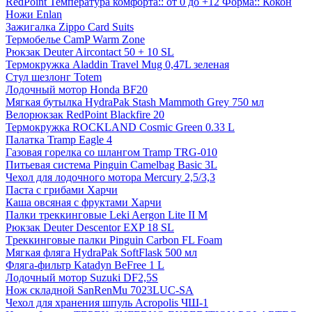
RedPoint Температура комфорта:: от 0 до +12 Форма:: Кокон
Ножи Enlan
Зажигалка Zippo Card Suits
Термобелье CamP Warm Zone
Рюкзак Deuter Aircontact 50 + 10 SL
Термокружка Aladdin Travel Mug 0,47L зеленая
Стул шезлонг Totem
Лодочный мотор Honda BF20
Мягкая бутылка HydraPak Stash Mammoth Grey 750 мл
Велорюкзак RedPoint Blackfire 20
Термокружка ROCKLAND Cosmic Green 0.33 L
Палатка Tramp Eagle 4
Газовая горелка со шлангом Tramp TRG-010
Питьевая система Pinguin Camelbag Basic 3L
Чехол для лодочного мотора Mercury 2,5/3,3
Паста с грибами Харчи
Каша овсяная с фруктами Харчи
Палки треккинговые Leki Aergon Lite II M
Рюкзак Deuter Descentor EXP 18 SL
Tреккинговые палки Pinguin Carbon FL Foam
Мягкая фляга HydraPak SoftFlask 500 мл
Фляга-фильтр Katadyn BeFree 1 L
Лодочный мотор Suzuki DF2,5S
Нож складной SanRenMu 7023LUC-SA
Чехол для хранения шпуль Acropolis ЧШ-1