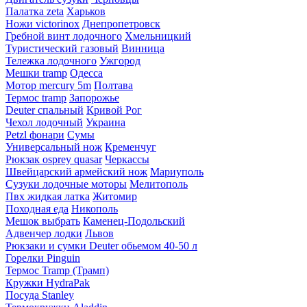
Палатка zeta
Харьков
Ножи victorinox
Днепропетровск
Гребной винт лодочного
Хмельницкий
Туристический газовый
Винница
Тележка лодочного
Ужгород
Мешки tramp
Одесса
Мотор mercury 5m
Полтава
Термос tramp
Запорожье
Deuter спальный
Кривой Рог
Чехол лодочный
Украина
Petzl фонари
Сумы
Универсальный нож
Кременчуг
Рюкзак osprey quasar
Черкассы
Швейцарский армейский нож
Мариуполь
Сузуки лодочные моторы
Мелитополь
Пвх жидкая латка
Житомир
Походная еда
Никополь
Мешок выбрать
Каменец-Подольский
Адвенчер лодки
Львов
Рюкзаки и сумки Deuter обьемом 40-50 л
Горелки Pinguin
Термос Tramp (Трамп)
Кружки HydraPak
Посуда Stanley