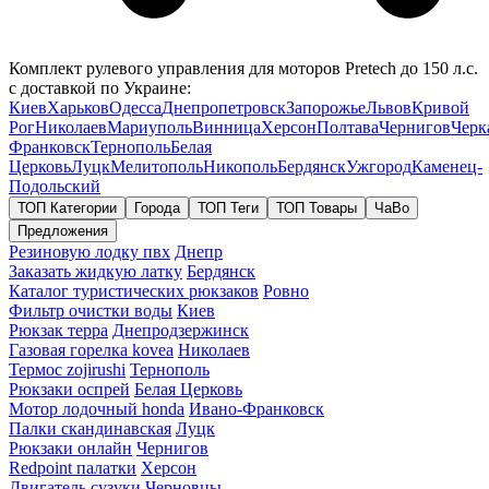
Комплект рулевого управления для моторов Pretech до 150 л.с.
с доставкой по Украине:
Киев
Харьков
Одесса
Днепропетровск
Запорожье
Львов
Кривой
Рог
Николаев
Мариуполь
Винница
Херсон
Полтава
Чернигов
Черк
Франковск
Тернополь
Белая
Церковь
Луцк
Мелитополь
Никополь
Бердянск
Ужгород
Каменец-
Подольский
ТОП Категории
Города
ТОП Теги
ТОП Товары
ЧаВо
Предложения
Резиновую лодку пвх
Днепр
Заказать жидкую латку
Бердянск
Каталог туристических рюкзаков
Ровно
Фильтр очистки воды
Киев
Рюкзак терра
Днепродзержинск
Газовая горелка kovea
Николаев
Термос zojirushi
Тернополь
Рюкзаки оспрей
Белая Церковь
Мотор лодочный honda
Ивано-Франковск
Палки скандинавская
Луцк
Рюкзаки онлайн
Чернигов
Redpoint палатки
Херсон
Двигатель сузуки
Черновцы