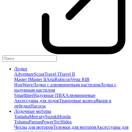
Лодки
Adventure
Scout
Travel I
Travel II
Master I
Master II
Arta
Rubicon
Vesta RIB
HonWave
Лодки с алюминиевым настилом
Лодки с
надувным настилом
Smartliner
Надувные ПВХ
Алюминиевые
Аксессуары для лодок
Транцевые колеса
Якоря и
лебедки
Насосы
Лодочные моторы
Yamaha
Mercury
Suzuki
Honda
Tohatsu
Parsun
PowerTec
Hidea
Чехлы для моторов
Тележки для моторов
Аксессуары для