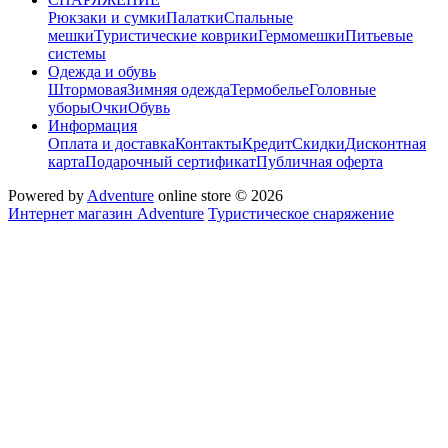
Рюкзаки и сумки
Палатки
Спальные
мешки
Туристические коврики
Гермомешки
Питьевые
системы
Одежда и обувь
Штормовая
Зимняя одежда
Термобелье
Головные
уборы
Очки
Обувь
Информация
Оплата и доставка
Контакты
Кредит
Скидки
Дисконтная
карта
Подарочный сертификат
Публичная оферта
Powered by
Adventure
online store © 2026
Интернет магазин Adventure
Туристическое снаряжение