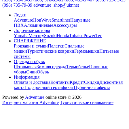
(098) 735-79-39
adventure_shop@ukr.net
Лодки
Adventure
HonWave
Smartliner
Надувные
ПВХ
Алюминиевые
Аксессуары
Лодочные моторы
Yamaha
Mercury
Suzuki
Honda
Tohatsu
PowerTec
СНАРЯЖЕНИЕ
Рюкзаки и сумки
Палатки
Спальные
мешки
Туристические коврики
Гермомешки
Питьевые
системы
Одежда и обувь
Штормовая
Зимняя одежда
Термобелье
Головные
уборы
Очки
Обувь
Информация
Оплата и доставка
Контакты
Кредит
Скидки
Дисконтная
карта
Подарочный сертификат
Публичная оферта
Powered by
Adventure
online store © 2026
Интернет магазин Adventure
Туристическое снаряжение