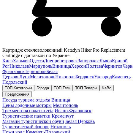
Картридж стекловолоконный Katadyn Hiker Pro Replacement
Cartridge с доставкой по Украине:
Киев
Харьков
Одесса
Днепропетровск
Запорожье
Львов
Кривой
Рог
Николаев
Мариуполь
Винница
Херсон
Полтава
Чернигов
Черк
Франковск
Тернополь
Белая
Церковь
Луцк
Мелитополь
Никополь
Бердянск
Ужгород
Каменец-
Подольский
ТОП Категории
Города
ТОП Теги
ТОП Товары
ЧаВо
Предложения
Посуда туризма отдыха
Винница
Цены лодочные моторы
Мелитополь
Трехместная палатка zeta
Ивано-Франковск
Туристические палатки
Кременчуг
Магазин туристической обуви
Белая Церковь
Туристический фонарь
Никополь
Ножи колд
Каменец-Подольский