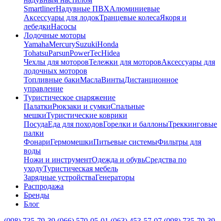
Smartliner
Надувные ПВХ
Алюминиевые
Аксессуары для лодок
Транцевые колеса
Якоря и
лебедки
Насосы
Лодочные моторы
Yamaha
Mercury
Suzuki
Honda
Tohatsu
Parsun
PowerTec
Hidea
Чехлы для моторов
Тележки для моторов
Аксессуары для
лодочных моторов
Топливные баки
Масла
Винты
Дистанционное
управление
Туристическое снаряжение
Палатки
Рюкзаки и сумки
Спальные
мешки
Туристические коврики
Посуда
Еда для походов
Горелки и баллоны
Треккинговые
палки
Фонари
Гермомешки
Питьевые системы
Фильтры для
воды
Ножи и инструмент
Одежда и обувь
Средства по
уходу
Туристическая мебель
Зарядные устройства
Генераторы
Распродажа
Бренды
Блог
(098) 735-79-39
(066) 570-05-01
(063) 453-57-07
(098) 735-79-39