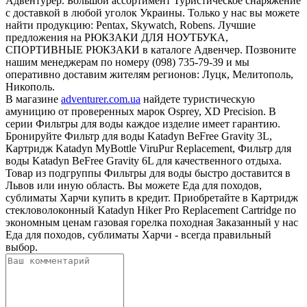
Адвентурер. Большой ассортимент Туристическое снаряжение
с доставкой в любой уголок Украины. Только у нас вы можете
найти продукцию: Pentax, Skywatch, Robens. Лучшие
предложения на РЮКЗАКИ ДЛЯ НОУТБУКА,
СПОРТИВНЫЕ РЮКЗАКИ в каталоге Адвенчер. Позвоните
нашим менеджерам по номеру (098) 735-79-39 и мы
оперативно доставим жителям регионов: Луцк, Мелитополь,
Никополь.
В магазине
adventurer.com.ua
найдете туристическую
амуницию от проверенных марок Osprey, XD Precision. В
серии Фильтры для воды каждое изделие имеет гарантию.
Бронируйте Фильтр для воды Katadyn BeFree Gravity 3L,
Картридж Katadyn MyBottle ViruPur Replacement, Фильтр для
воды Katadyn BeFree Gravity 6L для качественного отдыха.
Товар из подгруппы Фильтры для воды быстро доставится в
Львов или иную область. Вы можете Еда для походов,
сублиматы Харчи купить в кредит. Приобретайте в Картридж
стекловолоконный Katadyn Hiker Pro Replacement Cartridge по
экономным ценам газовая горелка походная Заказанный у нас
Еда для походов, сублиматы Харчи - всегда правильный
выбор.