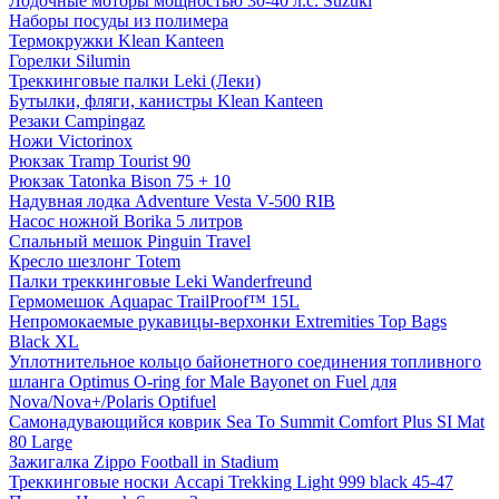
Лодочные моторы мощностью 30-40 л.с. Suzuki
Наборы посуды из полимера
Термокружки Klean Kanteen
Горелки Silumin
Треккинговые палки Leki (Леки)
Бутылки, фляги, канистры Klean Kanteen
Резаки Campingaz
Ножи Victorinox
Рюкзак Tramp Tourist 90
Рюкзак Tatonka Bison 75 + 10
Надувная лодка Adventure Vesta V-500 RIB
Насос ножной Borika 5 литров
Спальный мешок Pinguin Travel
Кресло шезлонг Totem
Палки треккинговые Leki Wanderfreund
Гермомешок Aquapac TrailProof™ 15L
Непромокаемые рукавицы-верхонки Extremities Top Bags
Black XL
Уплотнительное кольцо байонетного соединения топливного
шланга Optimus O-ring for Male Bayonet on Fuel для
Nova/Nova+/Polaris Optifuel
Самонадувающийся коврик Sea To Summit Comfort Plus SI Mat
80 Large
Зажигалка Zippo Football in Stadium
Треккинговые носки Accapi Trekking Light 999 black 45-47