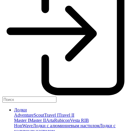
Лодки
Adventure
Scout
Travel I
Travel II
Master I
Master II
Arta
Rubicon
Vesta RIB
HonWave
Лодки с алюминиевым настилом
Лодки с
надувным настилом