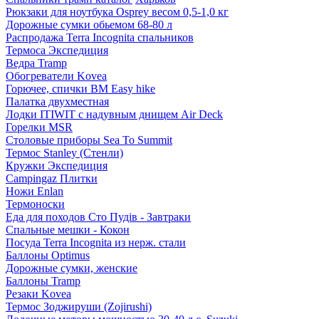
Рюкзаки для ноутбука Osprey весом 0,5-1,0 кг
Дорожные сумки обьемом 68-80 л
Распродажа Terra Incognita спальников
Термоса Экспедиция
Ведра Tramp
Обогреватели Kovea
Горючее, спички BM Easy hike
Палатка двухместная
Лодки ITIWIT с надувным днищем Air Deck
Горелки MSR
Столовые приборы Sea To Summit
Термос Stanley (Стенли)
Кружки Экспедиция
Campingaz Плитки
Ножи Enlan
Термоноски
Еда для походов Сто Пудів - Завтраки
Спальные мешки - Кокон
Посуда Terra Incognita из нерж. стали
Баллоны Optimus
Дорожные сумки, женские
Баллоны Tramp
Резаки Kovea
Термос Зоджируши (Zojirushi)