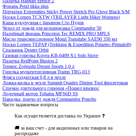
Палатка Hannah Spruce 2
Фонарь Petzl tikka plus
Перчатки Extremities Sticky Power Stretch Pro Glove Black S/M
Носки Lorpen TCXTW (TRILAYER Light Hiker Womens)
Каша кукурузная с бананом Сто Пудов
Чехол от дождя для велорюкзака Commandor 50
Налобный фонарь Princeton Tec REMIX PRO MPLS
Масло трансмиссионное Motul Translube SAE90 350 мл
Носки Lorpen TEPAP (Trekking & Expedition Polartec-Primaloft)
Спальник Deuter Orbit
Газовая горелка Kovea KB-0409 X1 Solo Stove
Палатка RedPoint Illusion 2
Термос Zojirushi Dream Sports 1,0 л
Горелка мультитопливная Tramp TRG-013
Фляга солдатская 0,8 л в чехле
Ложка-вилка в чехле Summit Quattro Dining Tool фиолетовая
Спички длительного горения «Пошел вразнос
Лодочный мотор Tohatsu MFS6D SS
Накидка, пончо от дождя Commandor Poncho
Часто задаваемые вопросы
Как осуществляется доставка по Украине ❓
🚚 за ваш счет - для акционных или товаров на
распродаже