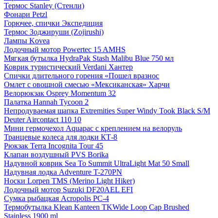
Термос Stanley (Стенли)
Фонари Petzl
Горючее, спички Экспедиция
Термос Зоджируши (Zojirushi)
Лампы Kovea
Лодочный мотор Powertec 15 AMHS
Мягкая бутылка HydraPak Stash Malibu Blue 750 мл
Коврик туристический Verdani Хантер
Спички длительного горения «Пошел вразнос
Омлет с овощной смесью «Мексиканская» Харчи
Велорюкзак Osprey Momentum 32
Палатка Hannah Tycoon 2
Непродуваемая шапка Extremities Super Windy Took Black S/M
Deuter Aircontact 110 10
Мини гермочехол Aquapac с креплением на велоруль
Транцевые колеса для лодки КТ-8
Рюкзак Terra Incognita Tour 45
Клапан воздушный PVS Borika
Надувной коврик Sea To Summit UltraLight Mat 50 Small
Надувная лодка Adventure T-270PN
Носки Lorpen TMS (Merino Light Hiker)
Лодочный мотор Suzuki DF20AEL EFI
Сумка рыбацкая Acropolis РС-4
Термобутылка Klean Kanteen TKWide Loop Cap Brushed
Stainless 1900 ml