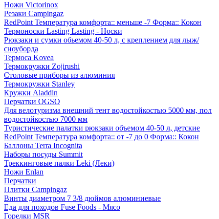
Ножи Victorinox
Резаки Campingaz
RedPoint Температура комфорта:: меньше -7 Форма:: Кокон
Термоноски Lasting Lasting - Носки
Рюкзаки и сумки обьемом 40-50 л, с креплением для лыж/
сноуборда
Термоса Kovea
Термокружки Zojirushi
Столовые приборы из алюминия
Термокружки Stanley
Кружки Aladdin
Перчатки OGSO
Для велотуризма внешний тент водостойкостью 5000 мм, пол
водостойкостью 7000 мм
Туристические палатки рюкзаки объемом 40-50 л, детские
RedPoint Температура комфорта:: от -7 до 0 Форма:: Кокон
Баллоны Terra Incognita
Наборы посуды Summit
Треккинговые палки Leki (Леки)
Ножи Enlan
Перчатки
Плитки Campingaz
Винты диаметром 7 3/8 дюймов алюминиевые
Еда для походов Fuse Foods - Мясо
Горелки MSR