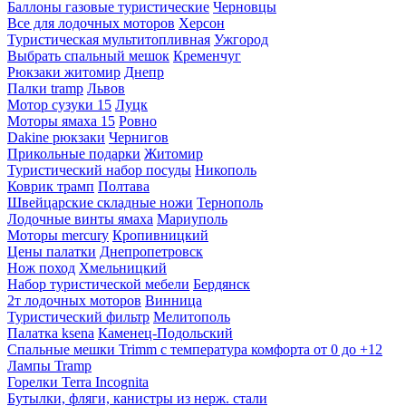
Баллоны газовые туристические
Черновцы
Все для лодочных моторов
Херсон
Туристическая мультитопливная
Ужгород
Выбрать спальный мешок
Кременчуг
Рюкзаки житомир
Днепр
Палки tramp
Львов
Мотор сузуки 15
Луцк
Моторы ямаха 15
Ровно
Dakine рюкзаки
Чернигов
Прикольные подарки
Житомир
Туристический набор посуды
Никополь
Коврик трамп
Полтава
Швейцарские складные ножи
Тернополь
Лодочные винты ямаха
Мариуполь
Моторы mercury
Кропивницкий
Цены палатки
Днепропетровск
Нож поход
Хмельницкий
Набор туристической мебели
Бердянск
2т лодочных моторов
Винница
Туристический фильтр
Мелитополь
Палатка ksena
Каменец-Подольский
Спальные мешки Trimm с температура комфорта от 0 до +12
Лампы Tramp
Горелки Terra Incognita
Бутылки, фляги, канистры из нерж. стали