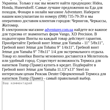
Украины. Только у нас вы можете найти продукцию: Hidea,
Honda, Hunersdorff. Самые лучшие предложения на Еда для
походов, Фонари в онлайн магазине Adventurer. Наберите
нашим консультантам по номеру (098) 735-79-39 и мы
оперативно доставим клиентам городов: Чернигов, Черкассы,
Житомир.
В электронном магазине
adventurer.com.ua
найдете все важное
для туризма от знаменитых фирм Vango, XD Precision. В
подкатегории Винты на каждый товар действует гарантия.
Приобретайте Гребной винт Jetmar для Yamaha - 11" 5/8x11",
Гребной винт Jetmar для Tohatsu 9" 1/4x11", Гребной винт
Jetmar для Yamaha 9" 7/8х11" 1/4 для экстремального отдыха.
Товар из линейки Винты мгновенно доставится в Мелитополь
или удобный город. Существует возможность Термоса для
напитков Tramp (Трамп) купить в кредит. Подбирайте в
Гребной винт Jetmar для Yamaha 11.13"x13" Steel по
интересным ценам Рюкзак Deuter Оформленный Термоса для
напитков Tramp (Трамп) - самый правильный выбор.