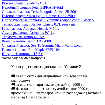
Рюкзак Deuter Guide 42+ EL
Налобный фонарь Petzl ZIPKA Hybrid
Спальный мешок Terra Incognita Asleep JR 200
Готовое блюдо Мясо курица James Cook 350 г
Непродуваемые перчатки Extremities Super Windy Black S
Термос для пищи Stanley Classic 0.7L зеленый
Гермомешок Aquapac Noatak™ 15L
Сумка рыбацкая Acropolis РС-1у
Термостакан Tramp 450 мл
Фонарь-лампа Tramp TRA-008
Спальный мешок Sea To Summit Micro Mc II Long
Газовая горелка Fire Maple FMS-104
Шнур нейлоновый 15,2 м
Часто задаваемые вопросы
Как осуществляется доставка по Украине ❓
🚚 за ваш счет - для акционных или товаров на
распродаже
🚚 за ваш счет - при заказе суммой до 2000 грн
🚚 бесплатно - при заказе суммой свыше 2000 грн
кроме акционных товаров или на распродаже (доставка
на склад Нової Пошти)