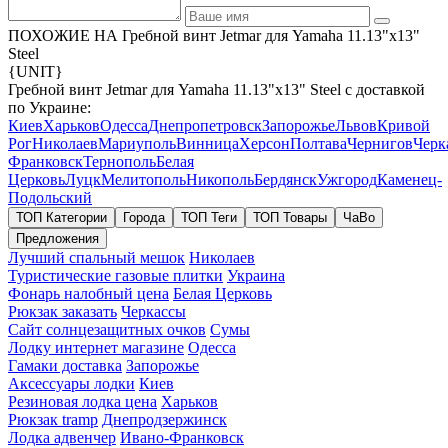
ПОХОЖИЕ НА Гребной винт Jetmar для Yamaha 11.13"x13"
Steel
{UNIT}
Гребной винт Jetmar для Yamaha 11.13"x13" Steel с доставкой
по Украине:
Киев
Харьков
Одесса
Днепропетровск
Запорожье
Львов
Кривой
Рог
Николаев
Мариуполь
Винница
Херсон
Полтава
Чернигов
Черк
Франковск
Тернополь
Белая
Церковь
Луцк
Мелитополь
Никополь
Бердянск
Ужгород
Каменец-
Подольский
ТОП Категории
Города
ТОП Теги
ТОП Товары
ЧаВо
Предложения
Лучший спальный мешок
Николаев
Туристические газовые плитки
Украина
Фонарь налобный цена
Белая Церковь
Рюкзак заказать
Черкассы
Сайт солнцезащитных очков
Сумы
Лодку интернет магазине
Одесса
Гамаки доставка
Запорожье
Аксессуары лодки
Киев
Резиновая лодка цена
Харьков
Рюкзак tramp
Днепродзержинск
Лодка адвенчер
Ивано-Франковск