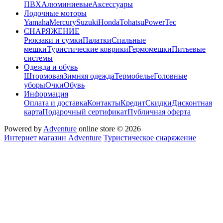
ПВХ
Алюминиевые
Аксессуары
Лодочные моторы
Yamaha
Mercury
Suzuki
Honda
Tohatsu
PowerTec
СНАРЯЖЕНИЕ
Рюкзаки и сумки
Палатки
Спальные
мешки
Туристические коврики
Гермомешки
Питьевые
системы
Одежда и обувь
Штормовая
Зимняя одежда
Термобелье
Головные
уборы
Очки
Обувь
Информация
Оплата и доставка
Контакты
Кредит
Скидки
Дисконтная
карта
Подарочный сертификат
Публичная оферта
Powered by
Adventure
online store © 2026
Интернет магазин Adventure
Туристическое снаряжение