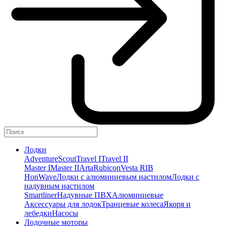
Лодки
Adventure
Scout
Travel I
Travel II
Master I
Master II
Arta
Rubicon
Vesta RIB
HonWave
Лодки с алюминиевым настилом
Лодки с
надувным настилом
Smartliner
Надувные ПВХ
Алюминиевые
Аксессуары для лодок
Транцевые колеса
Якоря и
лебедки
Насосы
Лодочные моторы