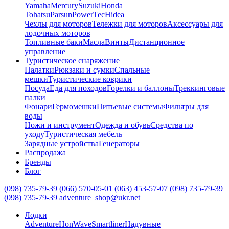
Yamaha
Mercury
Suzuki
Honda
Tohatsu
Parsun
PowerTec
Hidea
Чехлы для моторов
Тележки для моторов
Аксессуары для
лодочных моторов
Топливные баки
Масла
Винты
Дистанционное
управление
Туристическое снаряжение
Палатки
Рюкзаки и сумки
Спальные
мешки
Туристические коврики
Посуда
Еда для походов
Горелки и баллоны
Треккинговые
палки
Фонари
Гермомешки
Питьевые системы
Фильтры для
воды
Ножи и инструмент
Одежда и обувь
Средства по
уходу
Туристическая мебель
Зарядные устройства
Генераторы
Распродажа
Бренды
Блог
(098) 735-79-39
(066) 570-05-01
(063) 453-57-07
(098) 735-79-39
(098) 735-79-39
adventure_shop@ukr.net
Лодки
Adventure
HonWave
Smartliner
Надувные