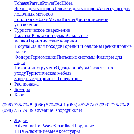
Tohatsu
Parsun
PowerTec
Hidea
Чехлы для моторов
Тележки для моторов
Аксессуары для
лодочных моторов
Топливные баки
Масла
Винты
Дистанционное
управление
Туристическое снаряжение
Палатки
Рюкзаки и сумки
Спальные
мешки
Туристические коврики
Посуда
Еда для походов
Горелки и баллоны
Треккинговые
палки
Фонари
Гермомешки
Питьевые системы
Фильтры для
воды
Ножи и инструмент
Одежда и обувь
Средства по
уходу
Туристическая мебель
Зарядные устройства
Генераторы
Распродажа
Бренды
Блог
(098) 735-79-39
(066) 570-05-01
(063) 453-57-07
(098) 735-79-39
(098) 735-79-39
adventure_shop@ukr.net
Лодки
Adventure
HonWave
Smartliner
Надувные
ПВХ
Алюминиевые
Аксессуары