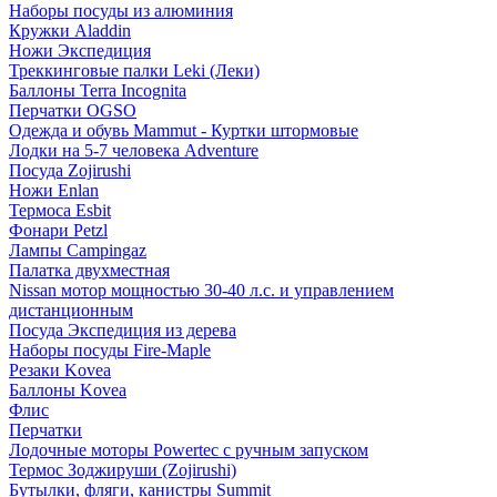
Наборы посуды из алюминия
Кружки Aladdin
Ножи Экспедиция
Треккинговые палки Leki (Леки)
Баллоны Terra Incognita
Перчатки OGSO
Одежда и обувь Mammut - Куртки штормовые
Лодки на 5-7 человека Adventure
Посуда Zojirushi
Ножи Enlan
Термоса Esbit
Фонари Petzl
Лампы Campingaz
Палатка двухместная
Nissan мотор мощностью 30-40 л.с. и управлением
дистанционным
Посуда Экспедиция из дерева
Наборы посуды Fire-Maple
Резаки Kovea
Баллоны Kovea
Флис
Перчатки
Лодочные моторы Powertec с ручным запуском
Термос Зоджируши (Zojirushi)
Бутылки, фляги, канистры Summit