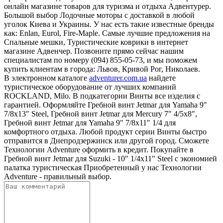
онлайн магазине товаров для туризма и отдыха Адвентурер.
Большой выбор Лодочные моторы с доставкой в любой
уголок Киева и Украины. У нас есть такие известные бренды
как: Enlan, Eurol, Fire-Maple. Самые лучшие предложения на
Спальные мешки, Туристические коврики в интернет
магазине Адвенчер. Позвоните прямо сейчас нашим
специалистам по номеру (094) 855-05-73, и мы поможем
купить клиентам в города: Львов, Кривой Рог, Николаев.
В электронном каталоге
adventurer.com.ua
найдете
туристическое оборудование от лучших компаний
ROCKLAND, Milo. В подкатегории Винты все изделия с
гарантией. Оформляйте Гребной винт Jetmar для Yamaha 9"
7/8х13" Steel, Гребной винт Jetmar для Mercury 7" 4/5x8",
Гребной винт Jetmar для Yamaha 9" 7/8х11" 1/4 для
комфортного отдыха. Любой продукт серии Винты быстро
отправится в Днепродзержинск или другой город. Сможете
Технологии Adventure оформить в кредит. Покупайте в
Гребной винт Jetmar для Suzuki - 10" 1/4x11" Steel с экономией
палатка туристическая Приобретенный у нас Технологии
Adventure - правильный выбор.