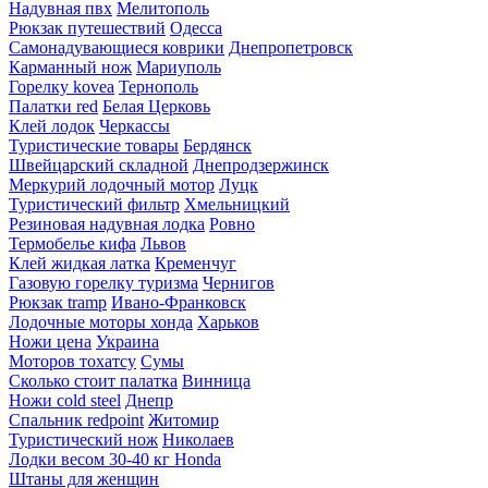
Надувная пвх
Мелитополь
Рюкзак путешествий
Одесса
Самонадувающиеся коврики
Днепропетровск
Карманный нож
Мариуполь
Горелку kovea
Тернополь
Палатки red
Белая Церковь
Клей лодок
Черкассы
Туристические товары
Бердянск
Швейцарский складной
Днепродзержинск
Меркурий лодочный мотор
Луцк
Туристический фильтр
Хмельницкий
Резиновая надувная лодка
Ровно
Термобелье кифа
Львов
Клей жидкая латка
Кременчуг
Газовую горелку туризма
Чернигов
Рюкзак tramp
Ивано-Франковск
Лодочные моторы хонда
Харьков
Ножи цена
Украина
Моторов тохатсу
Сумы
Сколько стоит палатка
Винница
Ножи cold steel
Днепр
Спальник redpoint
Житомир
Туристический нож
Николаев
Лодки весом 30-40 кг Honda
Штаны для женщин