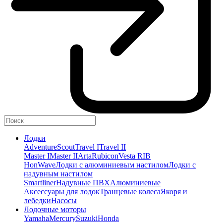
Лодки
Adventure
Scout
Travel I
Travel II
Master I
Master II
Arta
Rubicon
Vesta RIB
HonWave
Лодки с алюминиевым настилом
Лодки с
надувным настилом
Smartliner
Надувные ПВХ
Алюминиевые
Аксессуары для лодок
Транцевые колеса
Якоря и
лебедки
Насосы
Лодочные моторы
Yamaha
Mercury
Suzuki
Honda