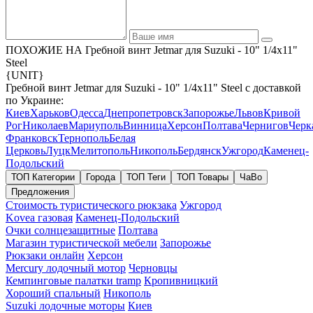
ПОХОЖИЕ НА Гребной винт Jetmar для Suzuki - 10" 1/4x11"
Steel
{UNIT}
Гребной винт Jetmar для Suzuki - 10" 1/4x11" Steel с доставкой
по Украине:
Киев
Харьков
Одесса
Днепропетровск
Запорожье
Львов
Кривой
Рог
Николаев
Мариуполь
Винница
Херсон
Полтава
Чернигов
Черк
Франковск
Тернополь
Белая
Церковь
Луцк
Мелитополь
Никополь
Бердянск
Ужгород
Каменец-
Подольский
ТОП Категории
Города
ТОП Теги
ТОП Товары
ЧаВо
Предложения
Стоимость туристического рюкзака
Ужгород
Kovea газовая
Каменец-Подольский
Очки солнцезащитные
Полтава
Магазин туристической мебели
Запорожье
Рюкзаки онлайн
Херсон
Mercury лодочный мотор
Черновцы
Кемпинговые палатки tramp
Кропивницкий
Хороший спальный
Никополь
Suzuki лодочные моторы
Киев