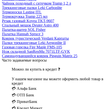
Чайник походный с ситечком Tramp 1,2 л
Треккинговые палки Leki Carbonlite
Термоноски Lasting ITL
Термокружка Tramp 225 мл
Резак газовый Kovea TKT-9607
Спальный мешок Deuter Astro 400
Палатка-шатер SOL Fisher
Палатка Hannah Spruce 3
Коврик туристический Verdani Карпаты
Палки треккинговые Leki Aergonlite II
Газовая горелка Fire Maple FMS-105
Нож складной SanRenMu 7071LTF-GVK
Самонадувающийся коврик Pinguin Matrix 25
Часто задаваемые вопросы
Можно ли купить в кредит ❓
У нашем магазине вы можете оформить любой товар в
кредит
💳 Альфа Банк
💳 ОТП Банк
💳 ПриватБанк
💳 Кредит Маркет