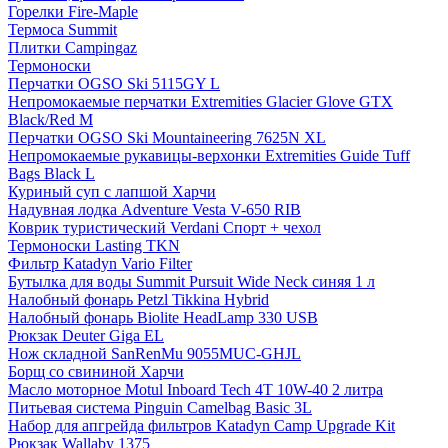
Горелки Fire-Maple
Термоса Summit
Плитки Campingaz
Термоноски
Перчатки OGSO Ski 5115GY L
Непромокаемые перчатки Extremities Glacier Glove GTX
Black/Red M
Перчатки OGSO Ski Mountaineering 7625N XL
Непромокаемые рукавицы-верхонки Extremities Guide Tuff
Bags Black L
Куриный суп с лапшой Харчи
Надувная лодка Adventure Vesta V-650 RIB
Коврик туристический Verdani Спорт + чехол
Термоноски Lasting TKN
Фильтр Katadyn Vario Filter
Бутылка для воды Summit Pursuit Wide Neck синяя 1 л
Налобный фонарь Petzl Tikkina Hybrid
Налобный фонарь Biolite HeadLamp 330 USB
Рюкзак Deuter Giga EL
Нож складной SanRenMu 9055MUC-GHJL
Борщ cо свининой Харчи
Масло моторное Motul Inboard Tech 4T 10W-40 2 литра
Питьевая система Pinguin Camelbag Basic 3L
Набор для апгрейда фильтров Katadyn Camp Upgrade Kit
Рюкзак Wallaby 1375