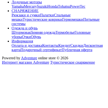
Лодочные моторы
Yamaha
Mercury
Suzuki
Honda
Tohatsu
PowerTec
СНАРЯЖЕНИЕ
Рюкзаки и сумки
Палатки
Спальные
мешки
Туристические коврики
Гермомешки
Питьевые
системы
Одежда и обувь
Штормовая
Зимняя одежда
Термобелье
Головные
уборы
Очки
Обувь
Информация
Оплата и доставка
Контакты
Кредит
Скидки
Дисконтная
карта
Подарочный сертификат
Публичная оферта
Powered by
Adventure
online store © 2026
Интернет магазин Adventure
Туристическое снаряжение