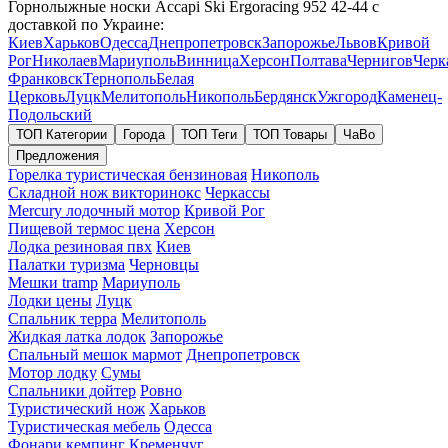
Горнолыжные носки Accapi Ski Ergoracing 952 42-44 с
доставкой по Украине:
Киев
Харьков
Одесса
Днепропетровск
Запорожье
Львов
Кривой
Рог
Николаев
Мариуполь
Винница
Херсон
Полтава
Чернигов
Черк
Франковск
Тернополь
Белая
Церковь
Луцк
Мелитополь
Никополь
Бердянск
Ужгород
Каменец-
Подольский
ТОП Категории
Города
ТОП Теги
ТОП Товары
ЧаВо
Предложения
Горелка туристическая бензиновая
Никополь
Складной нож викторинокс
Черкассы
Mercury лодочный мотор
Кривой Рог
Пищевой термос цена
Херсон
Лодка резиновая пвх
Киев
Палатки туризма
Черновцы
Мешки tramp
Мариуполь
Лодки цены
Луцк
Спальник терра
Мелитополь
Жидкая латка лодок
Запорожье
Спальный мешок мармот
Днепропетровск
Мотор лодку
Сумы
Спальники дойтер
Ровно
Туристический нож
Харьков
Туристическая мебель
Одесса
Фонари кемпинг
Кременчуг