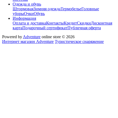
Одежда и обувь
Штормовая
Зимняя одежда
Термобелье
Головные
уборы
Очки
Обувь
Информация
Оплата и доставка
Контакты
Кредит
Скидки
Дисконтная
карта
Подарочный сертификат
Публичная оферта
Powered by
Adventure
online store © 2026
Интернет магазин Adventure
Туристическое снаряжение