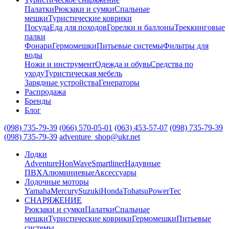
Палатки
Рюкзаки и сумки
Спальные
мешки
Туристические коврики
Посуда
Еда для походов
Горелки и баллоны
Треккинговые
палки
Фонари
Гермомешки
Питьевые системы
Фильтры для
воды
Ножи и инструмент
Одежда и обувь
Средства по
уходу
Туристическая мебель
Зарядные устройства
Генераторы
Распродажа
Бренды
Блог
(098) 735-79-39
(066) 570-05-01
(063) 453-57-07
(098) 735-79-39
(098) 735-79-39
adventure_shop@ukr.net
Лодки
Adventure
HonWave
Smartliner
Надувные
ПВХ
Алюминиевые
Аксессуары
Лодочные моторы
Yamaha
Mercury
Suzuki
Honda
Tohatsu
PowerTec
СНАРЯЖЕНИЕ
Рюкзаки и сумки
Палатки
Спальные
мешки
Туристические коврики
Гермомешки
Питьевые
системы