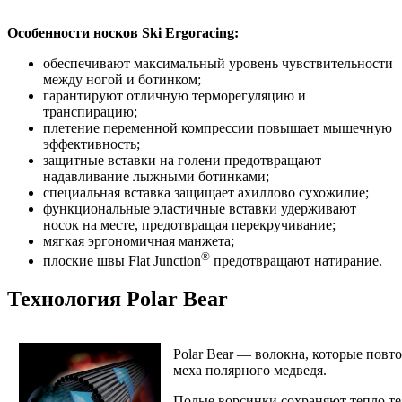
Особенности носков Ski Ergoracing:
обеспечивают максимальный уровень чувствительности
между ногой и ботинком;
гарантируют отличную терморегуляцию и
транспирацию;
плетение переменной компрессии повышает мышечную
эффективность;
защитные вставки на голени предотвращают
надавливание лыжными ботинками;
специальная вставка защищает ахиллово сухожилие;
функциональные эластичные вставки удерживают
носок на месте, предотвращая перекручивание;
мягкая эргономичная манжета;
®
плоские швы Flat Junction
предотвращают натирание.
Технология Polar Bear
Polar Bear — волокна, которые повт
меха полярного медведя.
Полые ворсинки сохраняют тепло те