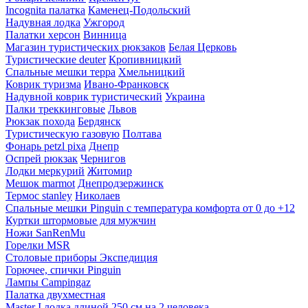
Incognita палатка
Каменец-Подольский
Надувная лодка
Ужгород
Палатки херсон
Винница
Магазин туристических рюкзаков
Белая Церковь
Туристические deuter
Кропивницкий
Спальные мешки терра
Хмельницкий
Коврик туризма
Ивано-Франковск
Надувной коврик туристический
Украина
Палки треккинговые
Львов
Рюкзак похода
Бердянск
Туристическую газовую
Полтава
Фонарь petzl pixa
Днепр
Оспрей рюкзак
Чернигов
Лодки меркурий
Житомир
Мешок marmot
Днепродзержинск
Термос stanley
Николаев
Спальные мешки Pinguin с температура комфорта от 0 до +12
Куртки штормовые для мужчин
Ножи SanRenMu
Горелки MSR
Столовые приборы Экспедиция
Горючее, спички Pinguin
Лампы Campingaz
Палатка двухместная
Master I лодка длиной 250 см на 2 человека