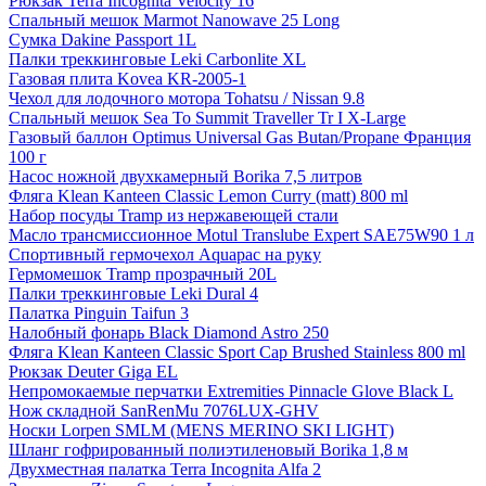
Рюкзак Terra Incognita Velocity 16
Спальный мешок Marmot Nanowave 25 Long
Сумка Dakine Passport 1L
Палки треккинговые Leki Carbonlite XL
Газовая плита Kovea KR-2005-1
Чехол для лодочного мотора Tohatsu / Nissan 9.8
Спальный мешок Sea To Summit Traveller Tr I X-Large
Газовый баллон Optimus Universal Gas Butan/Propane Франция
100 г
Насос ножной двухкамерный Borika 7,5 литров
Фляга Klean Kanteen Classic Lemon Curry (matt) 800 ml
Набор посуды Tramp из нержавеющей стали
Масло трансмиссионное Motul Translube Expert SAE75W90 1 л
Спортивный гермочехол Aquapac на руку
Гермомешок Tramp прозрачный 20L
Палки треккинговые Leki Dural 4
Палатка Pinguin Taifun 3
Налобный фонарь Black Diamond Astro 250
Фляга Klean Kanteen Classic Sport Cap Brushed Stainless 800 ml
Рюкзак Deuter Giga EL
Непромокаемые перчатки Extremities Pinnacle Glove Black L
Нож складной SanRenMu 7076LUX-GHV
Носки Lorpen SMLM (MENS MERINO SKI LIGHT)
Шланг гофрированный полиэтиленовый Borika 1,8 м
Двухместная палатка Terra Incognita Alfa 2