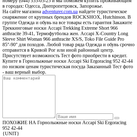
номеру (044) 355-05-25 и мы поможем купить проживающим
в городах: Одесса, Днепропетровск, Запорожье.
На сайте магазина
adventurer.com.ua
найдете туристическое
снаряжение от крупных брендов ROCKSHOX, Hutchinson. В
группе Одежда и обувь на все товары есть гарантия Закажите
Треккинговые носки Accapi Trekking Extreme Short 966
anthracite 39-41, Термофутболка жен. Accapi X-Country Long
Sleeve Shirt Woman 966 anthracite XS/S, Toko File Guide Pro
85°-90° для походов. Любой товар ряда Одежда и обувь срочно
отправится в Кривой Рог или иной районный центр.
Присутствует возможность Тест фото приобрести в кредит.
Купите в Горнолыжные носки Accapi Ski Ergoracing 952 42-44
по низким ценам туристическая посуда Заказанный Тест фото
- ваш верный выбор.
ПОХОЖИЕ НА Горнолыжные носки Accapi Ski Ergoracing
952 42-44
{UNIT}