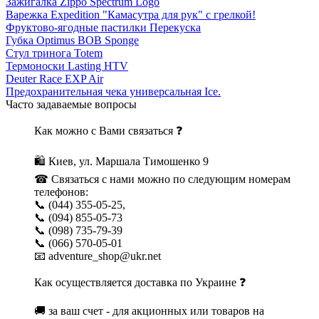
Зажигалка Zippo Spectrum Logo
Варежка Expedition "Камасутра для рук" с грелкой!
Фруктово-ягодные пастилки Перекуска
Губка Optimus BOB Sponge
Стул тринога Totem
Термоноски Lasting HTV
Deuter Race EXP Air
Предохранительная чека универсальная Ice.
Часто задаваемые вопросы
Как можно с Вами связаться ❓
🛍 Киев, ул. Маршала Тимошенко 9
☎ Связаться с нами можно по следующим номерам
телефонов:
📞 (044) 355-05-25,
📞 (094) 855-05-73
📞 (098) 735-79-39
📞 (066) 570-05-01
📧 adventure_shop@ukr.net
Как осуществляется доставка по Украине ❓
🚚 за ваш счет - для акционных или товаров на