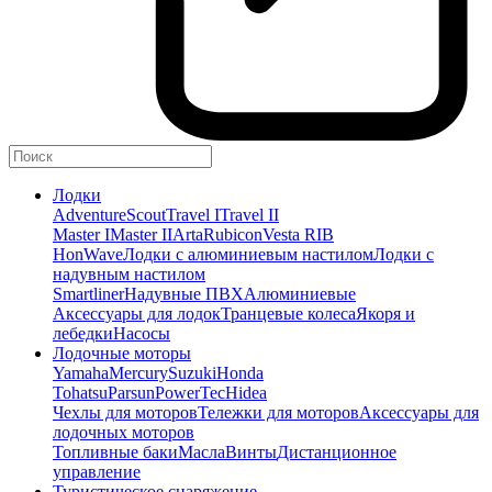
Лодки
Adventure
Scout
Travel I
Travel II
Master I
Master II
Arta
Rubicon
Vesta RIB
HonWave
Лодки с алюминиевым настилом
Лодки с
надувным настилом
Smartliner
Надувные ПВХ
Алюминиевые
Аксессуары для лодок
Транцевые колеса
Якоря и
лебедки
Насосы
Лодочные моторы
Yamaha
Mercury
Suzuki
Honda
Tohatsu
Parsun
PowerTec
Hidea
Чехлы для моторов
Тележки для моторов
Аксессуары для
лодочных моторов
Топливные баки
Масла
Винты
Дистанционное
управление
Туристическое снаряжение