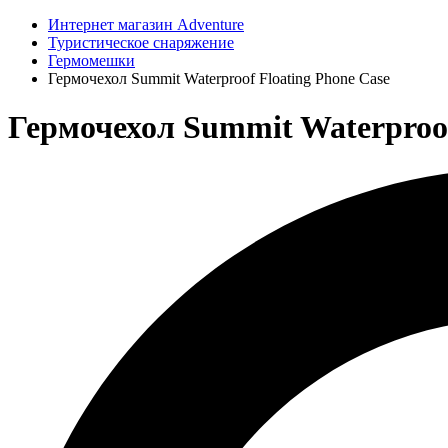
Интернет магазин Adventure
Туристическое снаряжение
Гермомешки
Гермочехол Summit Waterproof Floating Phone Case
Гермочехол Summit Waterproof 