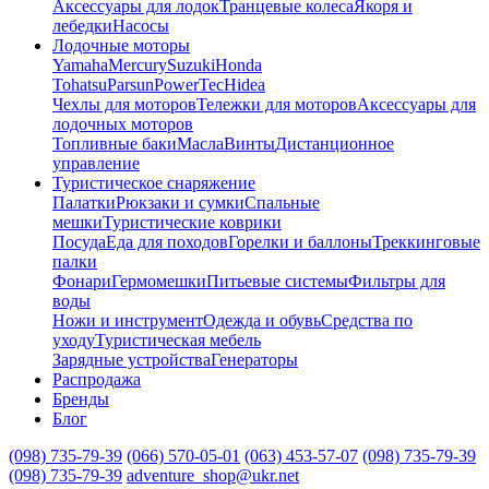
Аксессуары для лодок
Транцевые колеса
Якоря и
лебедки
Насосы
Лодочные моторы
Yamaha
Mercury
Suzuki
Honda
Tohatsu
Parsun
PowerTec
Hidea
Чехлы для моторов
Тележки для моторов
Аксессуары для
лодочных моторов
Топливные баки
Масла
Винты
Дистанционное
управление
Туристическое снаряжение
Палатки
Рюкзаки и сумки
Спальные
мешки
Туристические коврики
Посуда
Еда для походов
Горелки и баллоны
Треккинговые
палки
Фонари
Гермомешки
Питьевые системы
Фильтры для
воды
Ножи и инструмент
Одежда и обувь
Средства по
уходу
Туристическая мебель
Зарядные устройства
Генераторы
Распродажа
Бренды
Блог
(098) 735-79-39
(066) 570-05-01
(063) 453-57-07
(098) 735-79-39
(098) 735-79-39
adventure_shop@ukr.net