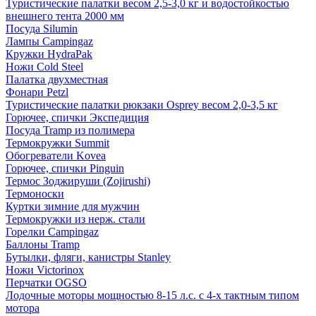
Туристические палатки весом 2,5-3,0 кг и водостойкостью
внешнего тента 2000 мм
Посуда Silumin
Лампы Campingaz
Кружки HydraPak
Ножи Cold Steel
Палатка двухместная
Фонари Petzl
Туристические палатки рюкзаки Osprey весом 2,0-3,5 кг
Горючее, спички Экспедиция
Посуда Tramp из полимера
Термокружки Summit
Обогреватели Kovea
Горючее, спички Pinguin
Термос Зоджируши (Zojirushi)
Термоноски
Куртки зимние для мужчин
Термокружки из нерж. стали
Горелки Campingaz
Баллоны Tramp
Бутылки, фляги, канистры Stanley
Ножи Victorinox
Перчатки OGSO
Лодочные моторы мощностью 8-15 л.с. с 4-х тактным типом
мотора