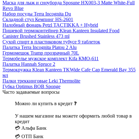
Маска для лыж и сноуборда Sposune HX003-3 Matte White-Full
Revo Blue
Набор посуды Terra Incognita Du
Складной стул Кемпинг HS-2601
Налобный фонарь Petzl TACTIKKA + Hybrid
Пищевой термоконтейнер Klean Kanteen Insulated Food
Canister Brushed Stainless 473 ml
Сухой спирт в пластиковом тубусе 9 таблеток
Палатка Terra Incognita Platou 2 Alu
Гермомешок Tramp прозрачный 70L
Термобелье мужское комплект Kifa КМО-611
Палатка Hannah Spruce 2
Термокружка Klean Kanteen TKWide Cafe Cap Emerald Bay 355
мл
Палки треккинговые Leki Thermolite
Губка Optimus BOB Sponge
Часто задаваемые вопросы
Можно ли купить в кредит ❓
У нашем магазине вы можете оформить любой товар в
кредит
💳 Альфа Банк
💳 ОТП Банк