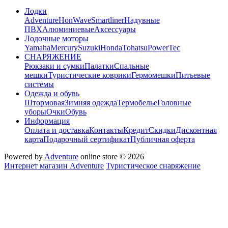
Лодки
Adventure
HonWave
Smartliner
Надувные
ПВХ
Алюминиевые
Аксессуары
Лодочные моторы
Yamaha
Mercury
Suzuki
Honda
Tohatsu
PowerTec
СНАРЯЖЕНИЕ
Рюкзаки и сумки
Палатки
Спальные
мешки
Туристические коврики
Гермомешки
Питьевые
системы
Одежда и обувь
Штормовая
Зимняя одежда
Термобелье
Головные
уборы
Очки
Обувь
Информация
Оплата и доставка
Контакты
Кредит
Скидки
Дисконтная
карта
Подарочный сертификат
Публичная оферта
Powered by
Adventure
online store © 2026
Интернет магазин Adventure
Туристическое снаряжение