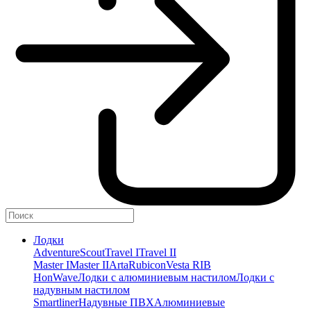
Лодки
Adventure
Scout
Travel I
Travel II
Master I
Master II
Arta
Rubicon
Vesta RIB
HonWave
Лодки с алюминиевым настилом
Лодки с
надувным настилом
Smartliner
Надувные ПВХ
Алюминиевые