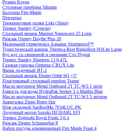
Резаки Kovea
Столовые приборы Silumin
Баллоны Fire-Maple
Перчатки
Треккинговые палки Leki (Леки)
Термос Stanley (Стенли)
Спальный мешок Marmot Nanowave 25 Long
Рюкзак Osprey Daylite Plus 20
Маленький гермочехол Aquapac Stormproof™
Туристический коврик Therm-a-Rest RidgeRest SOLite Large
Кус-кус со свининой и овощами Сто Пудов
Термос Stanley Nineteen 13 0,47L
Газовая горелка Optimus CRUX Lite
Якорь лодочный ЯТ-2
Спальный мешок Deuter Orbit SQ +5°
Пластиковый столовый прибор Tramp
Масло моторное Motul Outboard 2T TC-W3 1 литр
Емкость для воды HydraPak Seeker 3 л Malibu Blue
Масло моторное Motul Outboard 2T TC-W3 5 литров
Зажигалка Zippo Retro Star
Нож складной SanRenMu 7034LUC-PK
Лодочный мотор Suzuki DF20ARL EFI
Термос Zojirushi Royal Fruits 3,0 л
Рюкзак Deuter Schmusebar 8
Набор посуды алюминиевый Fire Maple Feast 4