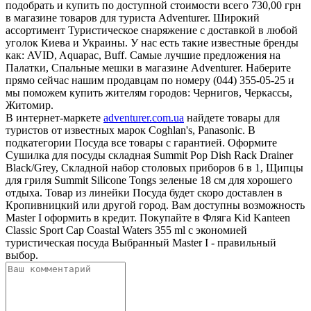
подобрать и купить по доступной стоимости всего 730,00 грн
в магазине товаров для туриста Adventurer. Широкий
ассортимент Туристическое снаряжение с доставкой в любой
уголок Киева и Украины. У нас есть такие известные бренды
как: AVID, Aquapac, Buff. Самые лучшие предложения на
Палатки, Спальные мешки в магазине Adventurer. Наберите
прямо сейчас нашим продавцам по номеру (044) 355-05-25 и
мы поможем купить жителям городов: Чернигов, Черкассы,
Житомир.
В интернет-маркете
adventurer.com.ua
найдете товары для
туристов от известных марок Coghlan's, Panasonic. В
подкатегории Посуда все товары с гарантией. Оформите
Сушилка для посуды складная Summit Pop Dish Rack Drainer
Black/Grey, Складной набор столовых приборов 6 в 1, Щипцы
для гриля Summit Silicone Tongs зеленые 18 см для хорошего
отдыха. Товар из линейки Посуда будет скоро доставлен в
Кропивницкий или другой город. Вам доступны возможность
Master I оформить в кредит. Покупайте в Фляга Kid Kanteen
Classic Sport Cap Coastal Waters 355 ml с экономией
туристическая посуда Выбранный Master I - правильный
выбор.