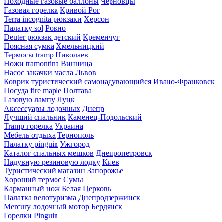
Походные газовые баллоны
Черновцы
Газовая горелка
Кривой Рог
Terra incognita рюкзаки
Херсон
Палатку sol
Ровно
Deuter рюкзак детский
Кременчуг
Поясная сумка
Хмельницкий
Термосы tramp
Николаев
Ножи tramontina
Винница
Насос закачки масла
Львов
Коврик туристический самонадувающийся
Ивано-Франковск
Посуда fire maple
Полтава
Газовую лампу
Луцк
Аксессуары лодочных
Днепр
Лучший спальник
Каменец-Подольский
Tramp горелка
Украина
Мебель отдыха
Тернополь
Палатку pinguin
Ужгород
Каталог спальных мешков
Днепропетровск
Надувную резиновую лодку
Киев
Туристический магазин
Запорожье
Хороший термос
Сумы
Карманный нож
Белая Церковь
Палатка велотуризма
Днепродзержинск
Mercury лодочный мотор
Бердянск
Горелки Pinguin