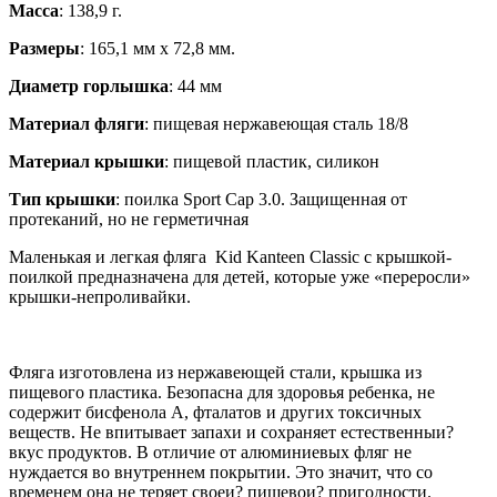
Масса
: 138,9 г.
Размеры
: 165,1 мм х 72,8 мм.
Диаметр горлышка
: 44 мм
Материал фляги
: пищевая нержавеющая сталь 18/8
Материал крышки
: пищевой пластик, силикон
Тип крышки
: поилка Sport Cap 3.0. Защищенная от
протеканий, но не герметичная
Маленькая и легкая фляга Kid Kanteen Classic с крышкой-
поилкой предназначена для детей, которые уже «переросли»
крышки-непроливайки.
Фляга изготовлена из нержавеющей стали, крышка из
пищевого пластика. Безопасна для здоровья ребенка, не
содержит бисфенола А, фталатов и других токсичных
веществ. Не впитывает запахи и сохраняет естественныи?
вкус продуктов. В отличие от алюминиевых фляг не
нуждается во внутреннем покрытии. Это значит, что со
временем она не теряет своеи? пищевои? пригодности.