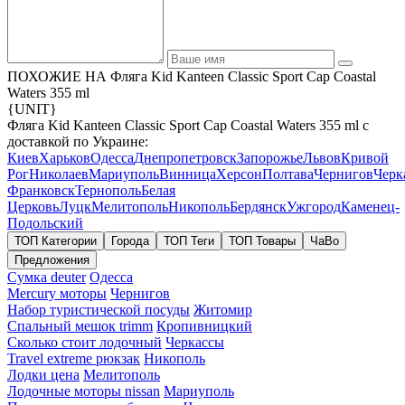
ПОХОЖИЕ НА Фляга Kid Kanteen Classic Sport Cap Coastal
Waters 355 ml
{UNIT}
Фляга Kid Kanteen Classic Sport Cap Coastal Waters 355 ml с
доставкой по Украине:
Киев
Харьков
Одесса
Днепропетровск
Запорожье
Львов
Кривой
Рог
Николаев
Мариуполь
Винница
Херсон
Полтава
Чернигов
Черк
Франковск
Тернополь
Белая
Церковь
Луцк
Мелитополь
Никополь
Бердянск
Ужгород
Каменец-
Подольский
ТОП Категории
Города
ТОП Теги
ТОП Товары
ЧаВо
Предложения
Сумка deuter
Одесса
Mercury моторы
Чернигов
Набор туристической посуды
Житомир
Спальный мешок trimm
Кропивницкий
Сколько стоит лодочный
Черкассы
Travel extreme рюкзак
Никополь
Лодки цена
Мелитополь
Лодочные моторы nissan
Мариуполь