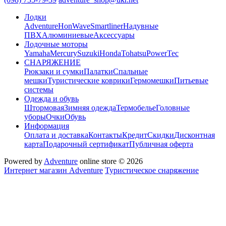
Лодки
Adventure
HonWave
Smartliner
Надувные
ПВХ
Алюминиевые
Аксессуары
Лодочные моторы
Yamaha
Mercury
Suzuki
Honda
Tohatsu
PowerTec
СНАРЯЖЕНИЕ
Рюкзаки и сумки
Палатки
Спальные
мешки
Туристические коврики
Гермомешки
Питьевые
системы
Одежда и обувь
Штормовая
Зимняя одежда
Термобелье
Головные
уборы
Очки
Обувь
Информация
Оплата и доставка
Контакты
Кредит
Скидки
Дисконтная
карта
Подарочный сертификат
Публичная оферта
Powered by
Adventure
online store © 2026
Интернет магазин Adventure
Туристическое снаряжение