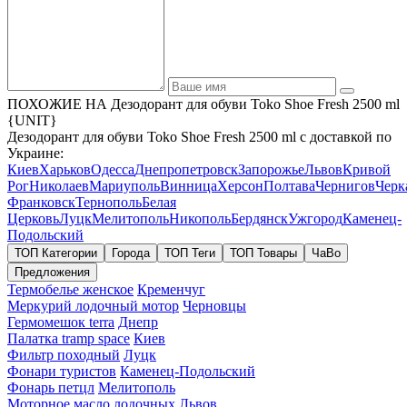
ПОХОЖИЕ НА Дезодорант для обуви Toko Shoe Fresh 2500 ml
{UNIT}
Дезодорант для обуви Toko Shoe Fresh 2500 ml с доставкой по
Украине:
Киев
Харьков
Одесса
Днепропетровск
Запорожье
Львов
Кривой
Рог
Николаев
Мариуполь
Винница
Херсон
Полтава
Чернигов
Черк
Франковск
Тернополь
Белая
Церковь
Луцк
Мелитополь
Никополь
Бердянск
Ужгород
Каменец-
Подольский
ТОП Категории
Города
ТОП Теги
ТОП Товары
ЧаВо
Предложения
Термобелье женское
Кременчуг
Меркурий лодочный мотор
Черновцы
Гермомешок terra
Днепр
Палатка tramp space
Киев
Фильтр походный
Луцк
Фонари туристов
Каменец-Подольский
Фонарь петцл
Мелитополь
Моторное масло лодочных
Львов