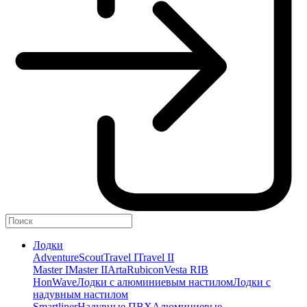
Лодки
Adventure
Scout
Travel I
Travel II
Master I
Master II
Arta
Rubicon
Vesta RIB
HonWave
Лодки с алюминиевым настилом
Лодки с
надувным настилом
Smartliner
Надувные ПВХ
Алюминиевые