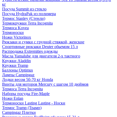
кг
Посуда Summit из стекло
Посуда HydraPak из полимера
Термос Stanley (Стенли)
Термокружки Terra Incognita
Термоса Kovea
Термоноски
Ножи Victorinox
Рюкзаки и сумки с грудной стяжкой, женские
Спортивные рюкзаки Deuter обьемом 15 л
Распродажа Extremities одежды
Масла Yamalube для двигателя 2-х тактного
Кружки Aladdin
Кружки Tramp
Баллоны Optimus
Лампы Campingaz
Лодки весом 50-70 кг Honda
Винты для моторов Mercury с шагом 10 дюймов
Термоса Terra Incognita
Наборы посуды Fire-Maple
Ножи Enlan
Термоноски Lasting Lasting - Носки
Термос Tramp (Трамп)
Campingaz Плитки