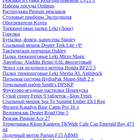
Рюкзаки и сумки RedPoint обьемом 15-21 л
Наборы посуды Optimus
Распродажа Pinguin рюкзаков
Столовые приборы Экспедиция
Обогреватели Kovea
Треккинговые палки Leki (Леки)
Горелки
Бутылки, фляги, канистры Stanley
Спальный мешок Deuter Trek Lite +8°
Тактические перчатки Oakley
Палки треккинговые Leki Micro Magic
Ланчбокс Aladdin Bento 0.6L фиолетовый
Чехол для лодочного мотора Honda BF2/2.3
Палки треккинговые Leki Sherpa XL Antishock
Питьевая система HydraPak Shape-Shift 2 л
Точильный набор Smith's DPSKP
Фруктово-ягодные пастилки Перекуска
Сухой спирт Fenix 9 таблеток - Біон Fenix
Спальный мешок Sea To Summit Ember Eb I Reg
Фильтр Katadyn Base Camp Pro 10 л
Велорюкзак Deuter Road One 5
Рюкзак Pinguin Ace 27
Термочашка Klean Kanteen TKWide Cafe Cap Emerald Bay 473
ml
Лодочный мотор Parsun F15 ABMS