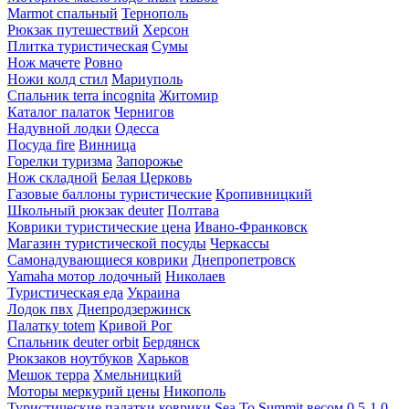
Marmot спальный
Тернополь
Рюкзак путешествий
Херсон
Плитка туристическая
Сумы
Нож мачете
Ровно
Ножи колд стил
Мариуполь
Спальник terra incognita
Житомир
Каталог палаток
Чернигов
Надувной лодки
Одесса
Посуда fire
Винница
Горелки туризма
Запорожье
Нож складной
Белая Церковь
Газовые баллоны туристические
Кропивницкий
Школьный рюкзак deuter
Полтава
Коврики туристические цена
Ивано-Франковск
Магазин туристической посуды
Черкассы
Самонадувающиеся коврики
Днепропетровск
Yamaha мотор лодочный
Николаев
Туристическая еда
Украина
Лодок пвх
Днепродзержинск
Палатку totem
Кривой Рог
Спальник deuter orbit
Бердянск
Рюкзаков ноутбуков
Харьков
Мешок терра
Хмельницкий
Моторы меркурий цены
Никополь
Туристические палатки коврики Sea To Summit весом 0,5-1,0