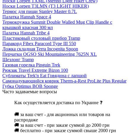
Носки Lorpen TXML (Merino Light Hiker Crew)
Носки Lorpen T3LMN (T3 LIGHT HIKER)
Термос для пищи Stanley Master 0.7L
Палатка Hannah Space 4
Термокружка Summit Double Walled Mug Clip Handle с
крышкой красная 300 мл
Палатка Hannah Tribe 4
Пластиковый столовый прибор Tramp
Паракорд Fibex Paracord Type III 550
Ложка складная Terra Incognita Spoon
Перчатки OGSO Ski Mountaineering 7625N XL
Шезлонг Tramp
Газовая горелка Pinguin Trek
Рюкзак Travel Extreme Bizon 100
Сублиматы Trek'n Eat Говядина с лапшой
Самонадувающийся коврик Therm-a-Rest ProLite Plus Regular
Губка Optimus BOB Sponge
Часто задаваемые вопросы
Как осуществляется доставка по Украине ❓
🚚 за ваш счет - для акционных или товаров на
распродаже
🚚 за ваш счет - при заказе суммой до 2000 грн
🚚 бесплатно - при заказе суммой свыше 2000 грн