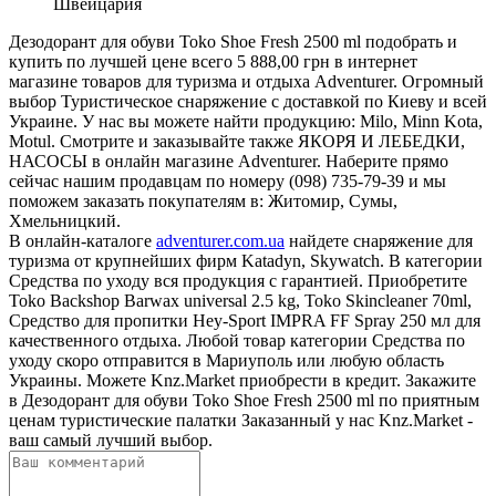
Швейцария
Дезодорант для обуви Toko Shoe Fresh 2500 ml подобрать и
купить по лучшей цене всего 5 888,00 грн в интернет
магазине товаров для туризма и отдыха Adventurer. Огромный
выбор Туристическое снаряжение с доставкой по Киеву и всей
Украине. У нас вы можете найти продукцию: Milo, Minn Kota,
Motul. Смотрите и заказывайте также ЯКОРЯ И ЛЕБЕДКИ,
НАСОСЫ в онлайн магазине Adventurer. Наберите прямо
сейчас нашим продавцам по номеру (098) 735-79-39 и мы
поможем заказать покупателям в: Житомир, Сумы,
Хмельницкий.
В онлайн-каталоге
adventurer.com.ua
найдете снаряжение для
туризма от крупнейших фирм Katadyn, Skywatch. В категории
Средства по уходу вся продукция с гарантией. Приобретите
Toko Backshop Barwax universal 2.5 kg, Toko Skincleaner 70ml,
Cредство для пропитки Hey-Sport IMPRA FF Spray 250 мл для
качественного отдыха. Любой товар категории Средства по
уходу скоро отправится в Мариуполь или любую область
Украины. Можете Knz.Market приобрести в кредит. Закажите
в Дезодорант для обуви Toko Shoe Fresh 2500 ml по приятным
ценам туристические палатки Заказанный у нас Knz.Market -
ваш самый лучший выбор.