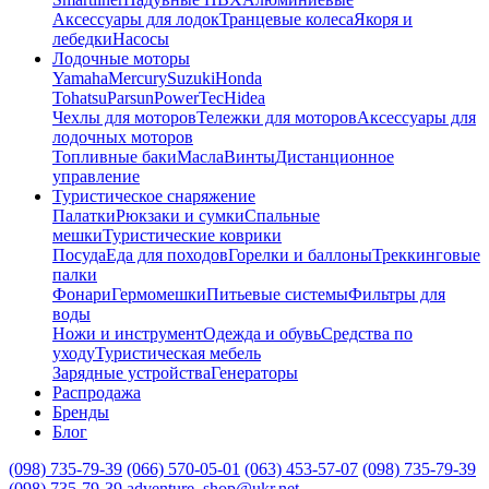
Аксессуары для лодок
Транцевые колеса
Якоря и
лебедки
Насосы
Лодочные моторы
Yamaha
Mercury
Suzuki
Honda
Tohatsu
Parsun
PowerTec
Hidea
Чехлы для моторов
Тележки для моторов
Аксессуары для
лодочных моторов
Топливные баки
Масла
Винты
Дистанционное
управление
Туристическое снаряжение
Палатки
Рюкзаки и сумки
Спальные
мешки
Туристические коврики
Посуда
Еда для походов
Горелки и баллоны
Треккинговые
палки
Фонари
Гермомешки
Питьевые системы
Фильтры для
воды
Ножи и инструмент
Одежда и обувь
Средства по
уходу
Туристическая мебель
Зарядные устройства
Генераторы
Распродажа
Бренды
Блог
(098) 735-79-39
(066) 570-05-01
(063) 453-57-07
(098) 735-79-39
(098) 735-79-39
adventure_shop@ukr.net